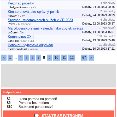
Perzifláž popelky
4 příspěvky
Debaty, 24.08.2023 20:45
mladypantomas
< yYy
Kim se chová jako správný politik
2 příspěvky
Debaty, 24.08.2023 20:39
nerady
< yYy
Srovnání streamovacích služeb v ČR 2023
4 příspěvky
Debaty, 22.08.2023 05:37
Pavel
< Al Capone
Má Slovensko stejný kalendář jako zbytek světa?
21 příspěvků
Debaty, 14.08.2023 15:51
L-Core
< Ale
Koronavirus XXII
188 příspěvků
Debaty, 13.08.2023 05:48
Jan Fiala
< Jan Fiala
Pohovor - vyhýbavé odpovědi
11 příspěvků
Debaty, 10.08.2023 17:21
asdasdasdasd
< Wikan
<
1
…
4
5
6
7
8
9
10
11
12
…
67
>
Podpořte nás
$2
- Ikona patrona na poradně
$5
- Poradna bez reklam
$10
- Soukromé poradenství
STAŇTE SE PATRONEM