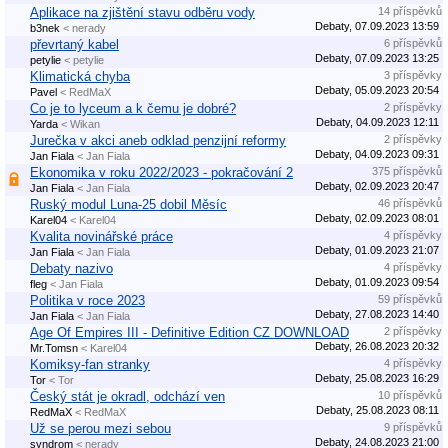
Aplikace na zjištění stavu odběru vody
14 příspěvků
Debaty, 07.09.2023 13:59
b3nek
< nerady
převrtaný kabel
6 příspěvků
Debaty, 07.09.2023 13:25
petylie
< petylie
Klimatická chyba
3 příspěvky
Debaty, 05.09.2023 20:54
Pavel
< RedMaX
Co je to lyceum a k čemu je dobré?
2 příspěvky
Debaty, 04.09.2023 12:11
Yarda
< Wikan
Jurečka v akci aneb odklad penzijní reformy
2 příspěvky
Debaty, 04.09.2023 09:31
Jan Fiala
< Jan Fiala
Ekonomika v roku 2022/2023 - pokračování 2
375 příspěvků
Debaty, 02.09.2023 20:47
Jan Fiala
< Jan Fiala
Ruský modul Luna-25 dobil Měsíc
46 příspěvků
Debaty, 02.09.2023 08:01
Karel04
< Karel04
Kvalita novinářské práce
4 příspěvky
Debaty, 01.09.2023 21:07
Jan Fiala
< Jan Fiala
Debaty nazivo
4 příspěvky
Debaty, 01.09.2023 09:54
fleg
< Jan Fiala
Politika v roce 2023
59 příspěvků
Debaty, 27.08.2023 14:40
Jan Fiala
< Jan Fiala
Age Of Empires III - Definitive Edition CZ DOWNLOAD
2 příspěvky
Debaty, 26.08.2023 20:32
Mr.Tomsn
< Karel04
Komiksy-fan stranky
4 příspěvky
Debaty, 25.08.2023 16:29
Tor
< Tor
Český stát je okradl, odchází ven
10 příspěvků
Debaty, 25.08.2023 08:11
RedMaX
< RedMaX
Už se perou mezi sebou
9 příspěvků
Debaty, 24.08.2023 21:00
syndrom
< nerady