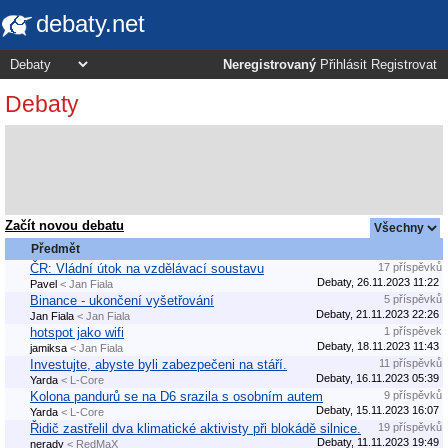
debaty.net
Neregistrovaný
Přihlásit
Registrovat
Debaty
Začít novou debatu
Předmět
ČR: Vládní útok na vzdělávací soustavu
17 příspěvků
Debaty, 26.11.2023 11:22
Pavel
< Jan Fiala
Binance - ukončení vyšetřování
5 příspěvků
Debaty, 21.11.2023 22:26
Jan Fiala
< Jan Fiala
hotspot jako wifi
1 příspěvek
Debaty, 18.11.2023 11:43
jamiksa
< Jan Fiala
Investujte, abyste byli zabezpečeni na stáří.
11 příspěvků
Debaty, 16.11.2023 05:39
Yarda
< L-Core
Kolona pandurů se na D6 srazila s osobním autem
9 příspěvků
Debaty, 15.11.2023 16:07
Yarda
< L-Core
Řidič zastřelil dva klimatické aktivisty při blokádě silnice.
19 příspěvků
Debaty, 11.11.2023 19:49
nerady
< RedMaX