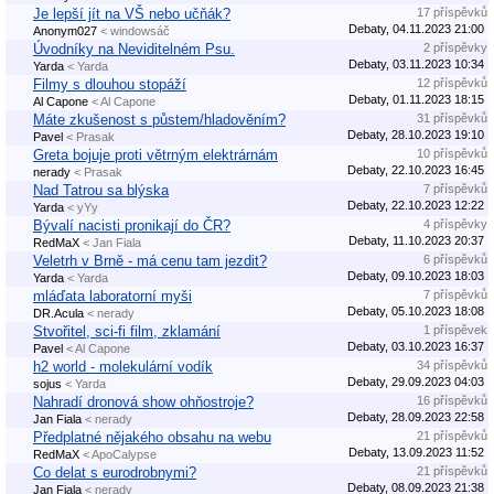
Je lepší jít na VŠ nebo učňák?
17 příspěvků
Debaty, 04.11.2023 21:00
Anonym027
< windowsáč
Úvodníky na Neviditelném Psu.
2 příspěvky
Debaty, 03.11.2023 10:34
Yarda
< Yarda
Filmy s dlouhou stopáží
12 příspěvků
Debaty, 01.11.2023 18:15
Al Capone
< Al Capone
Máte zkušenost s půstem/hladověním?
31 příspěvků
Debaty, 28.10.2023 19:10
Pavel
< Prasak
Greta bojuje proti větrným elektrárnám
10 příspěvků
Debaty, 22.10.2023 16:45
nerady
< Prasak
Nad Tatrou sa blýska
7 příspěvků
Debaty, 22.10.2023 12:22
Yarda
< yYy
Bývalí nacisti pronikají do ČR?
4 příspěvky
Debaty, 11.10.2023 20:37
RedMaX
< Jan Fiala
Veletrh v Brně - má cenu tam jezdit?
6 příspěvků
Debaty, 09.10.2023 18:03
Yarda
< Yarda
mláďata laboratorní myši
7 příspěvků
Debaty, 05.10.2023 18:08
DR.Acula
< nerady
Stvořitel, sci-fi film, zklamání
1 příspěvek
Debaty, 03.10.2023 16:37
Pavel
< Al Capone
h2 world - molekulární vodík
34 příspěvků
Debaty, 29.09.2023 04:03
sojus
< Yarda
Nahradí dronová show ohňostroje?
16 příspěvků
Debaty, 28.09.2023 22:58
Jan Fiala
< nerady
Předplatné nějakého obsahu na webu
21 příspěvků
Debaty, 13.09.2023 11:52
RedMaX
< ApoCalypse
Co delat s eurodrobnymi?
21 příspěvků
Debaty, 08.09.2023 21:38
Jan Fiala
< nerady