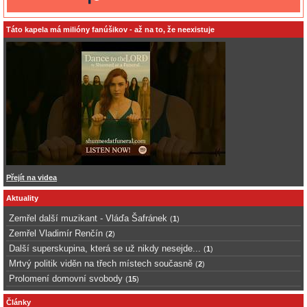
Táto kapela má milióny fanúšikov - až na to, že neexistuje
Přejít na videa
Aktuality
Zemřel další muzikant - Vláďa Šafránek
(
1
)
Zemřel Vladimír Renčín
(
2
)
Další superskupina, která se už nikdy nesejde...
(
1
)
Mrtvý politik viděn na třech místech současně
(
2
)
Prolomení domovní svobody
(
15
)
Články