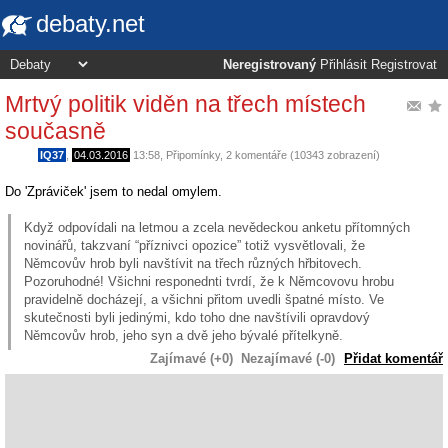
debaty.net
Neregistrovaný
Přihlásit
Registrovat
Mrtvý politik viděn na třech místech
současně
IQ37
,
04.03.2016
13:58
,
Připomínky
, 2 komentáře (10343 zobrazení)
Do 'Zpráviček' jsem to nedal omylem.
Když odpovídali na letmou a zcela nevědeckou anketu přítomných
novinářů, takzvaní “příznivci opozice” totiž vysvětlovali, že
Němcovův hrob byli navštívit na třech různých hřbitovech.
Pozoruhodné! Všichni responednti tvrdí, že k Němcovovu hrobu
pravidelně docházejí, a všichni přitom uvedli špatné místo. Ve
skutečnosti byli jedinými, kdo toho dne navštívili opravdový
Němcovův hrob, jeho syn a dvě jeho bývalé přítelkyně.
Zajímavé (+0)
Nezajímavé (-0)
Přidat komentář