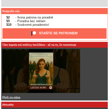
Podpořte nás
$2
- Ikona patrona na poradně
$5
- Poradna bez reklam
$10
- Soukromé poradenství
STAŇTE SE PATRONEM
Táto kapela má milióny fanúšikov - až na to, že neexistuje
Přejít na videa
Aktuality