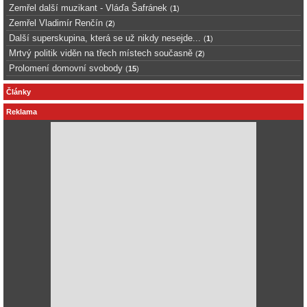
Zemřel další muzikant - Vláďa Šafránek
(
1
)
Zemřel Vladimír Renčín
(
2
)
Další superskupina, která se už nikdy nesejde...
(
1
)
Mrtvý politik viděn na třech místech současně
(
2
)
Prolomení domovní svobody
(
15
)
Články
Reklama