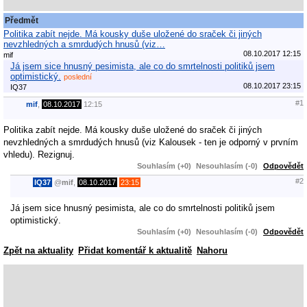
Předmět
Politika zabít nejde. Má kousky duše uložené do sraček či jiných
nevzhledných a smrdudých hnusů (viz…
08.10.2017 12:15
mif
Já jsem sice hnusný pesimista, ale co do smrtelnosti politiků jsem
optimistický.
poslední
08.10.2017 23:15
IQ37
#1
mif
,
08.10.2017
12:15
Politika zabít nejde. Má kousky duše uložené do sraček či jiných
nevzhledných a smrdudých hnusů (viz Kalousek - ten je odporný v prvním
vhledu). Rezignuj.
Souhlasím (+0)
Nesouhlasím (-0)
Odpovědět
#2
IQ37
@
mif
,
08.10.2017
23:15
Já jsem sice hnusný pesimista, ale co do smrtelnosti politiků jsem
optimistický.
Souhlasím (+0)
Nesouhlasím (-0)
Odpovědět
Zpět na aktuality
Přidat komentář k aktualitě
Nahoru