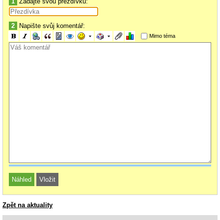
1
Zadajte svou přezdívku:
2
Napište svůj komentář:
Mimo téma
Zpět na aktuality