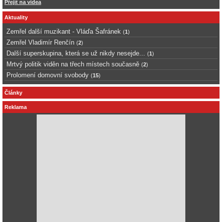
Přejít na videa
Aktuality
Zemřel další muzikant - Vláďa Šafránek
(
1
)
Zemřel Vladimír Renčín
(
2
)
Další superskupina, která se už nikdy nesejde...
(
1
)
Mrtvý politik viděn na třech místech současně
(
2
)
Prolomení domovní svobody
(
15
)
Články
Reklama