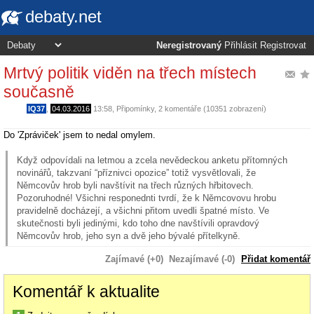
debaty.net
Neregistrovaný
Přihlásit
Registrovat
Mrtvý politik viděn na třech místech
současně
IQ37
,
04.03.2016
13:58
,
Připomínky
, 2 komentáře (10351 zobrazení)
Do 'Zpráviček' jsem to nedal omylem.
Když odpovídali na letmou a zcela nevědeckou anketu přítomných
novinářů, takzvaní “příznivci opozice” totiž vysvětlovali, že
Němcovův hrob byli navštívit na třech různých hřbitovech.
Pozoruhodné! Všichni responednti tvrdí, že k Němcovovu hrobu
pravidelně docházejí, a všichni přitom uvedli špatné místo. Ve
skutečnosti byli jedinými, kdo toho dne navštívili opravdový
Němcovův hrob, jeho syn a dvě jeho bývalé přítelkyně.
Zajímavé (+0)
Nezajímavé (-0)
Přidat komentář
Komentář k aktualite