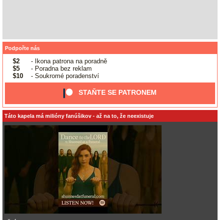
Podpořte nás
$2
- Ikona patrona na poradně
$5
- Poradna bez reklam
$10
- Soukromé poradenství
STAŇTE SE PATRONEM
Táto kapela má milióny fanúšikov - až na to, že neexistuje