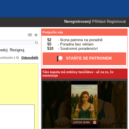
Neregistrovaný
Přihlásit
Registrovat
Podpořte nás
$2
- Ikona patrona na poradně
#1
$5
- Poradna bez reklam
$10
- Soukromé poradenství
edu). Rezignuj.
uhlasím (-0)
Odpovědět
STAŇTE SE PATRONEM
Táto kapela má milióny fanúšikov - až na to, že
neexistuje