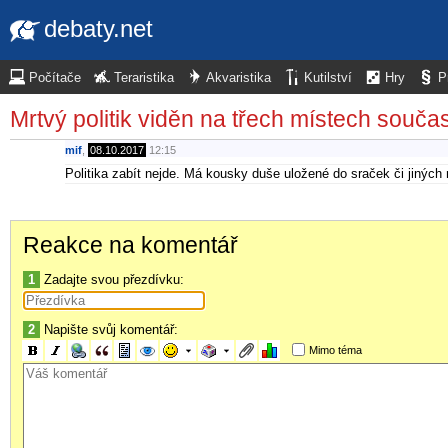
debaty.net
Počítače
Teraristika
Akvaristika
Kutilství
Hry
P
Mrtvý politik viděn na třech místech souča
mif
,
08.10.2017
12:15
Politika zabít nejde. Má kousky duše uložené do sraček či jiných
Reakce na komentář
1
Zadajte svou přezdívku:
2
Napište svůj komentář:
Mimo téma