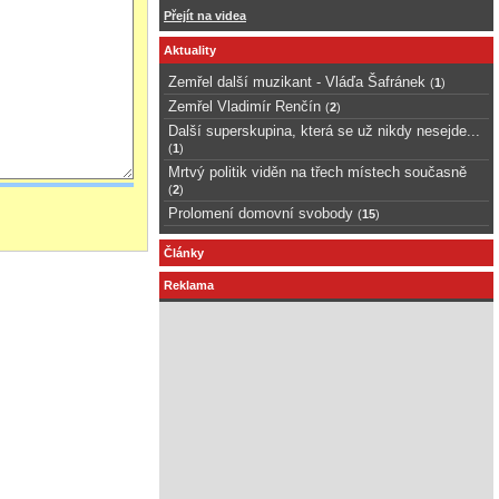
Přejít na videa
Aktuality
Zemřel další muzikant - Vláďa Šafránek
(
1
)
Zemřel Vladimír Renčín
(
2
)
Další superskupina, která se už nikdy nesejde...
(
1
)
Mrtvý politik viděn na třech místech současně
(
2
)
Prolomení domovní svobody
(
15
)
Články
Reklama