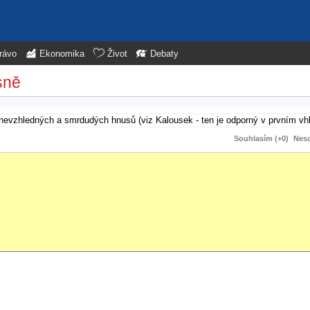
rávo
Ekonomika
Život
Debaty
sně
 nevzhledných a smrdudých hnusů (viz Kalousek - ten je odporný v prvním vhl
Souhlasím (+0)
Neso