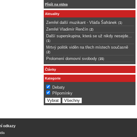
Přejít na videa
Aktuality
Zemřel další muzikant - Vláďa Šafránek
(
1
)
Zemřel Vladimír Renčín
(
2
)
Další superskupina, která se už nikdy nesejde...
(
1
)
Mrtvý politik viděn na třech místech současně
(
2
)
Prolomení domovní svobody
(
15
)
Články
Kategorie
Debaty
Připomínky
ní odkazy
idla