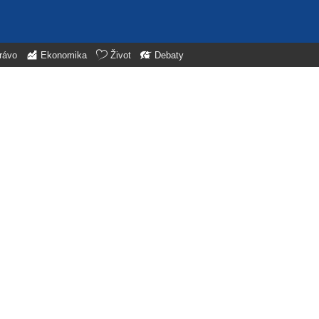
rávo
Ekonomika
Život
Debaty