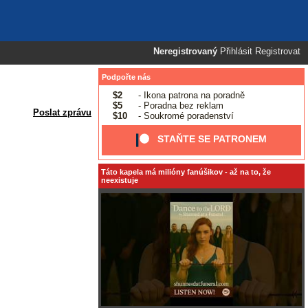
Neregistrovaný
Přihlásit
Registrovat
Podpořte nás
$2
- Ikona patrona na poradně
$5
- Poradna bez reklam
Poslat zprávu
$10
- Soukromé poradenství
STAŇTE SE PATRONEM
Táto kapela má milióny fanúšikov - až na to, že
neexistuje