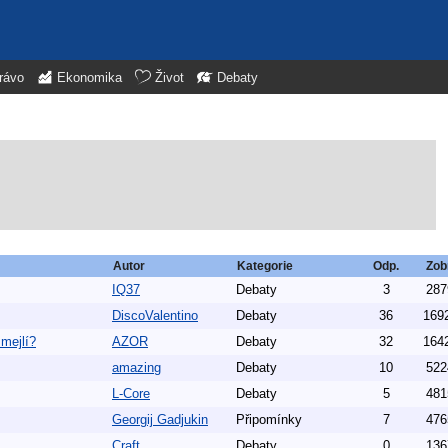
rávo
Ekonomika
Život
Debaty
Autor
Kategorie
Odp.
Zob
IQ37
Debaty
3
287
DiscoValentino
Debaty
36
169
 mejlí?
AZOR
Debaty
32
164
amazing
Debaty
10
522
L-Core
Debaty
5
481
Georgij Gadjukin
Připomínky
7
476
Craft
Debaty
0
136