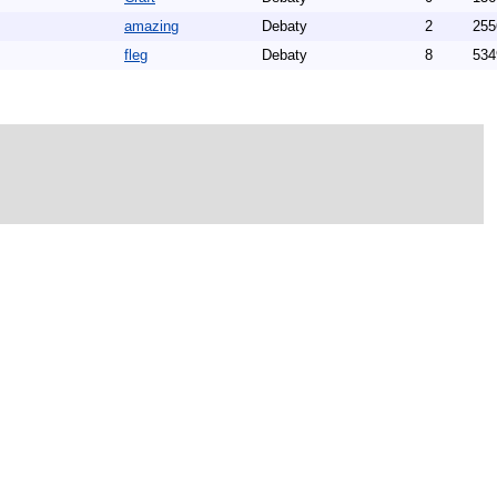
amazing
Debaty
2
255
fleg
Debaty
8
534