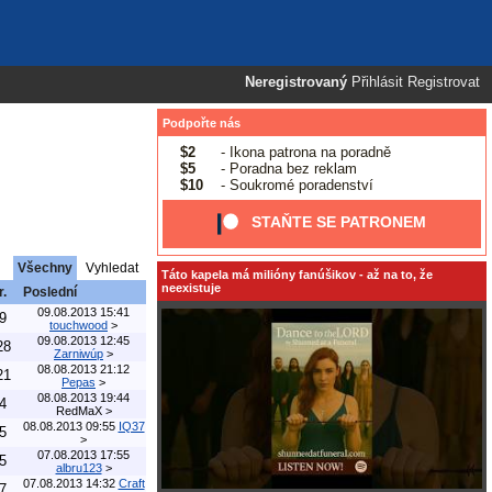
Neregistrovaný
Přihlásit
Registrovat
Podpořte nás
$2
- Ikona patrona na poradně
$5
- Poradna bez reklam
$10
- Soukromé poradenství
STAŇTE SE PATRONEM
Všechny
Vyhledat
Táto kapela má milióny fanúšikov - až na to, že
neexistuje
r.
Poslední
09.08.2013 15:41
9
touchwood
>
09.08.2013 12:45
28
Zarniwúp
>
08.08.2013 21:12
21
Pepas
>
08.08.2013 19:44
4
RedMaX
>
08.08.2013 09:55
IQ37
5
>
07.08.2013 17:55
5
albru123
>
07.08.2013 14:32
Craft
7