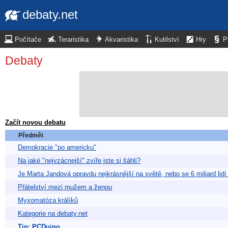
debaty.net
Počítače
Teraristika
Akvaristika
Kutilství
Hry
P
Debaty
Začít novou debatu
Předmět
Demokracie "po americku"
Na jaké "nejvzácnejší" zvíře jste si šáhli?
Je Marta Jandová opravdu nejkrásnější na světě, nebo se 6 miliard lidí
Přátelství mezi mužem a ženou
Myxomatóza králíků
Kategorie na debaty.net
Tip: PCDuino