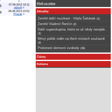
>
Přejít na videa
07.08.2013 10:11
6
oldsoft
>
06.08.2013 23:52
Aktuality
9
Prasak
>
Zemřel další muzikant - Vláďa Šafránek
(
1
)
Zemřel Vladimír Renčín
(
2
)
Další superskupina, která se už nikdy nesejde...
(
1
)
Mrtvý politik viděn na třech místech současně
(
2
)
Prolomení domovní svobody
(
15
)
Články
Reklama