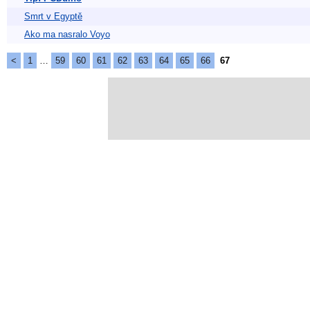
Smrt v Egyptě
Ako ma nasralo Voyo
<
1
…
59
60
61
62
63
64
65
66
67