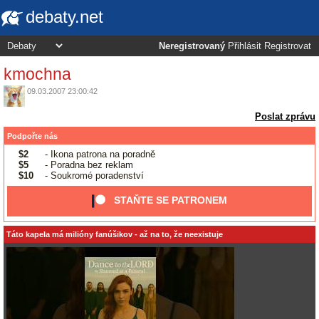
debaty.net
Neregistrovaný
Přihlásit
Registrovat
kmochna
09.03.2007 23:00:42
Poslat zprávu
Podpořte nás
$2
- Ikona patrona na poradně
$5
- Poradna bez reklam
$10
- Soukromé poradenství
STAŇTE SE PATRONEM
Táto kapela má milióny fanúšikov - až na to, že neexistuje