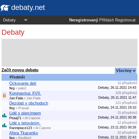
debaty.net
Neregistrovaný
Přihlásit
Registrovat
Debaty
Začít novou debatu
Předmět
Ockovanie deti
11 příspěvků
Debaty, 26.11.2021 14:43
fleg
< palo2
Koronavirus XVII.
328 příspěvků
Debaty, 26.11.2021 11:47
Jan Fiala
< Jan Fiala
Dezolati v obchodoch
121 příspěvků
Debaty, 24.11.2021 19:10
fleg
< Prasak
Lidé s piercingem
15 příspěvků
Debaty, 24.11.2021 00:38
Peaaj71
< Al Capone
Lidé s tetováním.
12 příspěvků
Debaty, 23.11.2021 00:26
Ranniptace123
< Al Capone
Afera Tkacenko
10 příspěvků
Debaty, 22.11.2021 22:43
fleg
< RedMaX