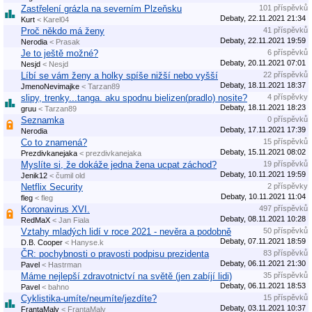
Zastřelení grázla na severním Plzeňsku
101 příspěvků
Debaty, 22.11.2021 21:34
Kurt
< Karel04
Proč někdo má ženy
41 příspěvků
Debaty, 22.11.2021 19:59
Nerodia
< Prasak
Je to ještě možné?
6 příspěvků
Debaty, 20.11.2021 07:01
Nesjd
< Nesjd
Líbí se vám ženy a holky spíše nižší nebo vyšší
22 příspěvků
Debaty, 18.11.2021 18:37
JmenoNevimajke
< Tarzan89
slipy, trenky...tanga. aku spodnu bielizen(pradlo) nosite?
4 příspěvky
Debaty, 18.11.2021 18:23
gruu
< Tarzan89
Seznamka
0 příspěvků
Debaty, 17.11.2021 17:39
Nerodia
Co to znamená?
15 příspěvků
Debaty, 15.11.2021 08:02
Prezdivkanejaka
< prezdivkanejaka
Myslíte si, že dokáže jedna žena ucpat záchod?
19 příspěvků
Debaty, 10.11.2021 19:59
Jenik12
< čumil old
Netflix Security
2 příspěvky
Debaty, 10.11.2021 11:04
fleg
< fleg
Koronavirus XVI.
497 příspěvků
Debaty, 08.11.2021 10:28
RedMaX
< Jan Fiala
Vztahy mladých lidí v roce 2021 - nevěra a podobně
50 příspěvků
Debaty, 07.11.2021 18:59
D.B. Cooper
< Hanyse.k
ČR: pochybnosti o pravosti podpisu prezidenta
83 příspěvků
Debaty, 06.11.2021 21:30
Pavel
< Hastrman
Máme nejlepší zdravotnictví na světě (jen zabíjí lidi)
35 příspěvků
Debaty, 06.11.2021 18:53
Pavel
< bahno
Cyklistika-umíte/neumíte/jezdíte?
15 příspěvků
Debaty, 03.11.2021 10:37
FrantaMaly
< FrantaMaly