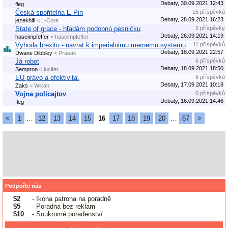
Debaty, 30.09.2021 12:43
fleg
Česká spořitelna E-Pin
15 příspěvků
Debaty, 28.09.2021 16:23
jezekhifi
< L-Core
State of grace - hľadám podobnú pesničku
2 příspěvky
Debaty, 26.09.2021 14:19
haseimpfeffer
< haseimpfeffer
Vyhoda brexitu - navrat k imperialnimu mernemu systemu
11 příspěvků
Debaty, 18.09.2021 22:57
Dwane Dibbley
< Prasak
Já robot
6 příspěvků
Debaty, 18.09.2021 18:50
Sempron
< lucifer
EU právo a efektivita.
6 příspěvků
Debaty, 17.09.2021 10:18
Zaks
< Wikan
Vojna policajtov
0 příspěvků
Debaty, 16.09.2021 14:46
fleg
<
1
…
12
13
14
15
16
17
18
19
20
…
67
>
Podpořte nás
$2
- Ikona patrona na poradně
$5
- Poradna bez reklam
$10
- Soukromé poradenství