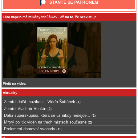
STAŇTE SE PATRONEM
Táto kapela má milióny fanúšikov - až na to, že neexistuje
Přejít na videa
Aktuality
Zemřel další muzikant - Vláďa Šafránek
(
1
)
Zemřel Vladimír Renčín
(
2
)
Další superskupina, která se už nikdy nesejde...
(
1
)
Mrtvý politik viděn na třech místech současně
(
2
)
Prolomení domovní svobody
(
15
)