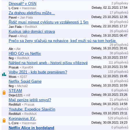
Dinosaři* v OSN
2 příspěvky
Debaty, 02.11.2021 17:54
L-Core
< Hastrman
Za drahou elektřinu může...
17 příspěvků
Debaty, 23.10.2021 12:36
Pavel
< Jan Fiala
Řidič musí minout cyklistu ve vzdálenosti 1,5m
90 příspěvků
Debaty, 22.10.2021 17:17
Jan Fiala
< RedMaX
Kuskus jako domácí strava
26 příspěvků
Debaty, 19.10.2021 06:47
Pavel
< Ahoj1
Prečo sa ženy sťažujú na nohavice, keď muži sú na tom horšie.
29 příspěvků
Debaty, 16.10.2021 20:41
Ale
< Ale
HBO GO vs Netflix
38 příspěvků
Debaty, 15.10.2021 23:57
fleg
< RedMaX
Náhled na historii aneb - historii píšou vítězové
111 příspěvků
Debaty, 13.10.2021 21:58
Prasak
< Karel04
Volby 2021 - kdo bude premiérem?
133 příspěvků
Debaty, 12.10.2021 19:45
Moas
< IQ37
Netflix Squid Game
11 příspěvků
Debaty, 10.10.2021 10:59
fleg
< Michal2
STEAM
6 příspěvků
Debaty, 09.10.2021 23:26
Dejw1221
< mif
Mají peníze ještě smysl?
21 příspěvků
Debaty, 04.10.2021 14:58
RedMaX
< Prasak
Youtube: Expedice Slavičín
5 příspěvků
Debaty, 03.10.2021 23:11
RedMaX
< RedMaX
Koronavirus XV.
529 příspěvků
Debaty, 30.09.2021 19:23
L-Core
< Hastrman
Netflix Alice in bordeland
0 příspěvků