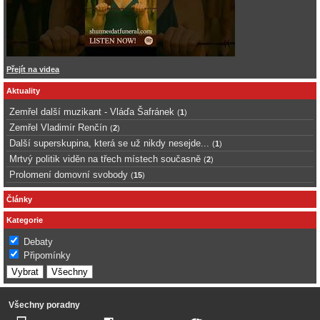
Přejít na videa
Aktuality
Zemřel další muzikant - Vláďa Šafránek
(
1
)
Zemřel Vladimír Renčín
(
2
)
Další superskupina, která se už nikdy nesejde...
(
1
)
Mrtvý politik viděn na třech místech současně
(
2
)
Prolomení domovní svobody
(
15
)
Články
Kategorie
Debaty
Připomínky
Všechny poradny