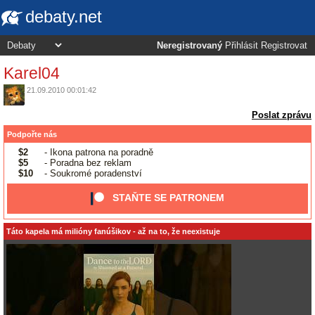
debaty.net
Neregistrovaný
Přihlásit
Registrovat
Karel04
21.09.2010 00:01:42
Poslat zprávu
Podpořte nás
$2
- Ikona patrona na poradně
$5
- Poradna bez reklam
$10
- Soukromé poradenství
STAŇTE SE PATRONEM
Táto kapela má milióny fanúšikov - až na to, že neexistuje