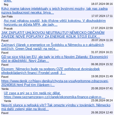
dnes.
18.07.2024 08:16
fleg
Kdyz mame takove intelektualy s jejich bystrymi mozky, tak nas zadna
ruzova budoucnost neceka: býva…
17.07.2024 17:11
Jan Fiala
Asi mají nějakou soutěž, kdo třískne větší kokotinu. V dlouhodobým
horizontu se držela MPA, ale tady…
17.07.2024 22:59
Prasak
JAK ZAPLATIT UHLÍKOVOU NEUTRALITU? NĚMECKO OBČANŮM
ZAVEDE NOVÉ POPLATKY ZA ENERGIE KOLIK STOJÍ ELEK…
20.07.2024 11:26
Pavel
Zajímavý článek o energetice ve Švédsku a Německu a o aktuálních
potížích: Green Deal naráží na neče…
31.07.2024 16:21
Pavel
GD se sice týká jen EU, ale tady je info o Novém Zélandu: Ekonomický
růst je důležitější. Nový Zélan…
06.08.2024 15:32
Pavel
Ekonom: Německo bude na podporu OZE potřebovat dvojnásobek
předpokládaných financí Frondel uvedl, ž…
19.08.2024 21:49
Pavel
https://www.denik.cz/hlasy-deniku/chysta-se-vsudypritomne-zdrazovani-
20240816.html Pod tím článkem j…
20.08.2024 07:41
Yarda
Už zase a prý se s tím nedá nic dělat.
https://www.seznamzpravy.cz/clanek/ekonomika-finance-zakon-o-…
23.08.2024 08:24
Yarda
Nesvítí slunce a nefouká vítr? Tak omezte výrobu v továrnách. Německo
má další zelený plán na likvid…
26.08.2024 12:40
Pavel