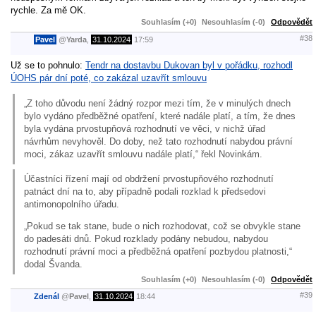
rychle. Za mě OK.
Souhlasím (+0)
Nesouhlasím (-0)
Odpovědět
#38
Pavel
@
Yarda
,
31.10.2024
17:59
Už se to pohnulo:
Tendr na dostavbu Dukovan byl v pořádku, rozhodl
ÚOHS pár dní poté, co zakázal uzavřít smlouvu
„Z toho důvodu není žádný rozpor mezi tím, že v minulých dnech
bylo vydáno předběžné opatření, které nadále platí, a tím, že dnes
byla vydána prvostupňová rozhodnutí ve věci, v nichž úřad
návrhům nevyhověl. Do doby, než tato rozhodnutí nabydou právní
moci, zákaz uzavřít smlouvu nadále platí,“ řekl Novinkám.
Účastníci řízení mají od obdržení prvostupňového rozhodnutí
patnáct dní na to, aby případně podali rozklad k předsedovi
antimonopolního úřadu.
„Pokud se tak stane, bude o nich rozhodovat, což se obvykle stane
do padesáti dnů. Pokud rozklady podány nebudou, nabydou
rozhodnutí právní moci a předběžná opatření pozbydou platnosti,“
dodal Švanda.
Souhlasím (+0)
Nesouhlasím (-0)
Odpovědět
#39
Zdenál
@
Pavel
,
31.10.2024
18:44