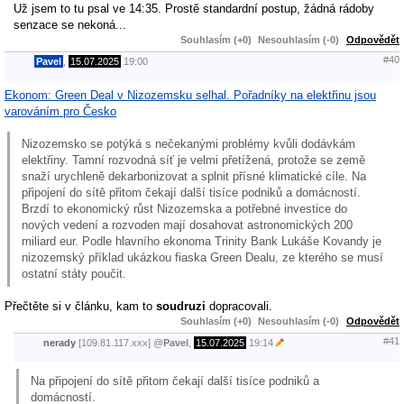
Už jsem to tu psal ve 14:35. Prostě standardní postup, žádná rádoby
senzace se nekoná...
Souhlasím (+0)
Nesouhlasím (-0)
Odpovědět
#40
Pavel
,
15.07.2025
19:00
Ekonom: Green Deal v Nizozemsku selhal. Pořadníky na elektřinu jsou
varováním pro Česko
Nizozemsko se potýká s nečekanými problémy kvůli dodávkám
elektřiny. Tamní rozvodná síť je velmi přetížená, protože se země
snaží urychleně dekarbonizovat a splnit přísné klimatické cíle. Na
připojení do sítě přitom čekají další tisíce podniků a domácností.
Brzdí to ekonomický růst Nizozemska a potřebné investice do
nových vedení a rozvoden mají dosahovat astronomických 200
miliard eur. Podle hlavního ekonoma Trinity Bank Lukáše Kovandy je
nizozemský příklad ukázkou fiaska Green Dealu, ze kterého se musí
ostatní státy poučit.
Přečtěte si v článku, kam to
soudruzi
dopracovali.
Souhlasím (+0)
Nesouhlasím (-0)
Odpovědět
#41
nerady
[109.81.117.xxx]
@
Pavel
,
15.07.2025
19:14
Na připojení do sítě přitom čekají další tisíce podniků a
domácností.