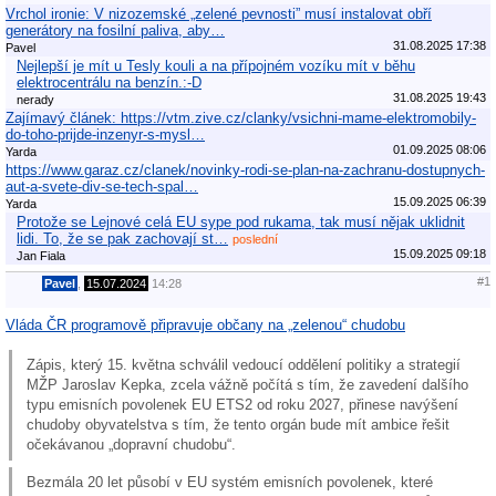
Vrchol ironie: V nizozemské „zelené pevnosti” musí instalovat obří
generátory na fosilní paliva, aby…
31.08.2025 17:38
Pavel
Nejlepší je mít u Tesly kouli a na přípojném vozíku mít v běhu
elektrocentrálu na benzín.:-D
31.08.2025 19:43
nerady
Zajímavý článek: https://vtm.zive.cz/clanky/vsichni-mame-elektromobily-
do-toho-prijde-inzenyr-s-mysl…
01.09.2025 08:06
Yarda
https://www.garaz.cz/clanek/novinky-rodi-se-plan-na-zachranu-dostupnych-
aut-a-svete-div-se-tech-spal…
15.09.2025 06:39
Yarda
Protože se Lejnové celá EU sype pod rukama, tak musí nějak uklidnit
lidi. To, že se pak zachovají st…
poslední
15.09.2025 09:18
Jan Fiala
#1
Pavel
,
15.07.2024
14:28
Vláda ČR programově připravuje občany na „zelenou“ chudobu
Zápis, který 15. května schválil vedoucí oddělení politiky a strategií
MŽP Jaroslav Kepka, zcela vážně počítá s tím, že zavedení dalšího
typu emisních povolenek EU ETS2 od roku 2027, přinese navýšení
chudoby obyvatelstva s tím, že tento orgán bude mít ambice řešit
očekávanou „dopravní chudobu“.
Bezmála 20 let působí v EU systém emisních povolenek, které