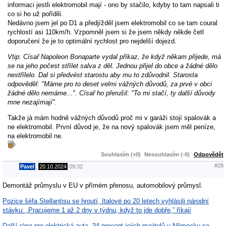
informaci jestli elektromobil mají - ono by stačilo, kdyby to tam napsali ti
co si ho už pořídili.
Nedávno jsem jel po D1 a předjížděl jsem elektromobil co se tam coural
rychlostí asi 110km/h. Vzpomněl jsem si že jsem někdy někde četl
doporučení že je to optimální rychlost pro nejdelší dojezd.
Vtip: Císař Napoleon Bonaparte vydal příkaz, že když někam přijede, má
se na jeho počest střílet salva z děl. Jednou přijel do obce a žádné dělo
nestřílelo. Dal si předvést starostu aby mu to zdůvodnil. Starosta
odpověděl: "Máme pro to deset velmi vážných důvodů, za prvé v obci
žádné dělo nemáme...". Císař ho přerušil: "To mi stačí, ty další důvody
mne nezajímají".
Takže já mám hodně vážných důvodů proč mi v garáži stojí spalovák a
ne elektromobil. První důvod je, že na nový spalovák jsem měl peníze,
na elektromobil ne.
Souhlasím (+0)
Nesouhlasím (-0)
Odpovědět
#28
Pavel
,
20.10.2024
09:32
Demontáž průmyslu v EU v přímém přenosu, automobilový průmysl.
Pozice šéfa Stellantisu se hroutí, Italové po 20 letech vyhlásili národní
stávku: „Pracujeme 1 až 2 dny v týdnu, když to jde dobře,” říkají
Další rána pro elektrická auta. 34 procent jejich majitelů v Německu se