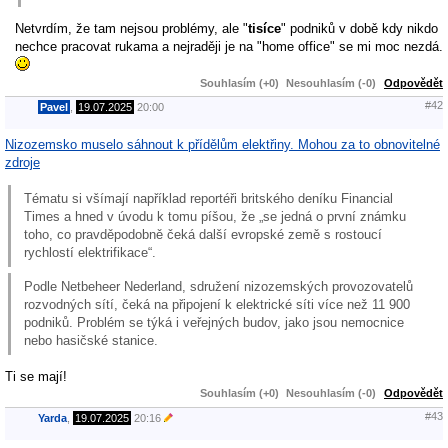
Netvrdím, že tam nejsou problémy, ale "
tisíce
" podniků v době kdy nikdo
nechce pracovat rukama a nejraději je na "home office" se mi moc nezdá.
Souhlasím (+0)
Nesouhlasím (-0)
Odpovědět
#42
Pavel
,
19.07.2025
20:00
Nizozemsko muselo sáhnout k přídělům elektřiny. Mohou za to obnovitelné
zdroje
Tématu si všímají například reportéři britského deníku Financial
Times a hned v úvodu k tomu píšou, že „se jedná o první známku
toho, co pravděpodobně čeká další evropské země s rostoucí
rychlostí elektrifikace“.
Podle Netbeheer Nederland, sdružení nizozemských provozovatelů
rozvodných sítí, čeká na připojení k elektrické síti více než 11 900
podniků. Problém se týká i veřejných budov, jako jsou nemocnice
nebo hasičské stanice.
Ti se mají!
Souhlasím (+0)
Nesouhlasím (-0)
Odpovědět
#43
Yarda
,
19.07.2025
20:16