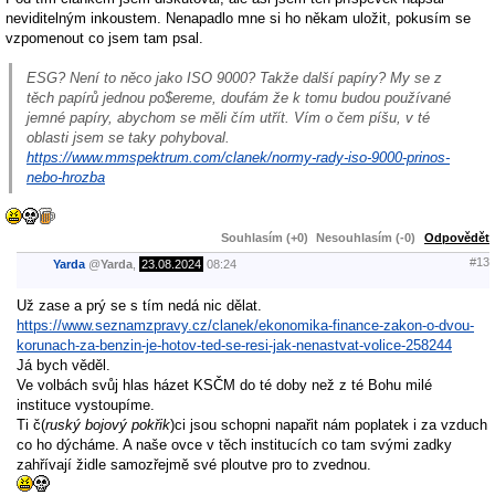
neviditelným inkoustem. Nenapadlo mne si ho někam uložit, pokusím se
vzpomenout co jsem tam psal.
ESG? Není to něco jako ISO 9000? Takže další papíry? My se z
těch papírů jednou po$ereme, doufám že k tomu budou používané
jemné papíry, abychom se měli čím utřít. Vím o čem píšu, v té
oblasti jsem se taky pohyboval.
https://www.mmspektrum.com/clanek/normy-rady-iso-9000-prinos-
nebo-hrozba
Souhlasím (+0)
Nesouhlasím (-0)
Odpovědět
#13
Yarda
@
Yarda
,
23.08.2024
08:24
Už zase a prý se s tím nedá nic dělat.
https://www.seznamzpravy.cz/clanek/ekonomika-finance-zakon-o-dvou-
korunach-za-benzin-je-hotov-ted-se-resi-jak-nenastvat-volice-258244
Já bych věděl.
Ve volbách svůj hlas házet KSČM do té doby než z té Bohu milé
instituce vystoupíme.
Ti č(
ruský bojový pokřik
)ci jsou schopni napařit nám poplatek i za vzduch
co ho dýcháme. A naše ovce v těch institucích co tam svými zadky
zahřívají židle samozřejmě své ploutve pro to zvednou.