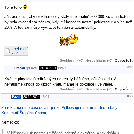
To je toho
Já zase chci, aby elektromobily stály maximálně 200.000 Kč a na baterii
by byla dvacetiletá záruka, kdy její kapacita nesmí poklesnout o více než
20%. A teď se může vyvracet ten pán z automobilky.
kocka.gif
22.21 KiB
Souhlasím (+0)
Nesouhlasím (-0)
Odpovědět
#32
Prasak
@
Pavel
,
21.10.2024
19:59
Svět je plný idiotů odtržených od reality běžného, dělného lidu. A
nemusíme chodit do cizích krajů, máme je dokonce i ve vládě.
Souhlasím (+0)
Nesouhlasím (-0)
Odpovědět
#33
Pavel
,
30.10.2024
16:04
Za rok začneme besedovat, jenže Volkswagen se hroutí teď a tady.
Komentář Štěpána Chába
Německo:
V Německu už nepracuje žádná jaderná elektrárna, a tak došlo k