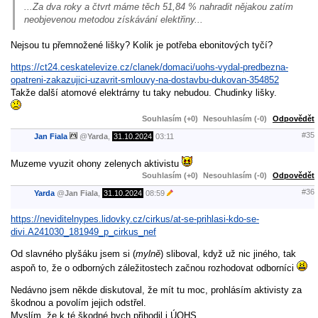
...Za dva roky a čtvrt máme těch 51,84 % nahradit nějakou zatím
neobjevenou metodou získávání elektřiny...
Nejsou tu přemnožené lišky? Kolik je potřeba ebonitových tyčí?
https://ct24.ceskatelevize.cz/clanek/domaci/uohs-vydal-predbezna-
opatreni-zakazujici-uzavrit-smlouvy-na-dostavbu-dukovan-354852
Takže další atomové elektrárny tu taky nebudou. Chudinky lišky.
Souhlasím (+0)
Nesouhlasím (-0)
Odpovědět
#35
Jan Fiala
@
Yarda
,
31.10.2024
03:11
Muzeme vyuzit ohony zelenych aktivistu
Souhlasím (+0)
Nesouhlasím (-0)
Odpovědět
#36
Yarda
@
Jan Fiala
,
31.10.2024
08:59
https://neviditelnypes.lidovky.cz/cirkus/at-se-prihlasi-kdo-se-
divi.A241030_181949_p_cirkus_nef
Od slavného plyšáku jsem si (
mylně
) sliboval, když už nic jiného, tak
aspoň to, že o odborných záležitostech začnou rozhodovat odborníci
Nedávno jsem někde diskutoval, že mít tu moc, prohlásím aktivisty za
škodnou a povolím jejich odstřel.
Myslím, že k té škodné bych přihodil i ÚOHS.