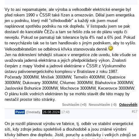
Vy to asi nepamatujete, ale výroba a velkoodběr elektrické energie byl
před rokem 1990 v ČSSR také řízen a omezován. Dělal jsem energetika
jen u podniku, který měl "středoodběr" a každý rok jsem musel
naplánovat spotřebu podniku na rok dopředu. V listopadu jsem se pak
dostavil do kanceláře ČEZu a tam se řešilo zda se do plánu vejdu či
nevejdu. Pokud se pamatuji tak tolerance byla 4% nad a 6% pod. Pokud
to nevycházelo tak se to tam handlovalo s jiným podnikem, aby to vyšlo.
Velkoodběratelům se odběrová křivka stanovovala denně.
Jen na dokreslení tehdejší situace v energetice zde uvedu, kde všude se
uvažovala jaderná elektrárna a jejich předpokládaný výkon. Znalosti
čerpám z mapy Vodné a jadrové elektrárne v ČSSR z Výskumného
ústavu palivoenergetického komplexu v Bratislave z roku 1987.
Počerady 3000MW, Mníšek 3000MW, Temelín 4000MW, Opatovice
3000MW, Dukovany 3000MW, Chlumec 3000MW, Blahutovice 3000MW,
Jaslovské Bohunice 2000MW, Mochovce 3000MW, Kecerovce 3000MW.
O plánu kolik vodních elektráren by se mohlo stavět dle této mapy by
nestačil prostor této stránky.
Souhlasím (+0)
Nesouhlasím (-0)
Odpovědět
#17
Pavel
@
nerady
,
26.08.2024
17:43
On je rozdíl plánovat výrobu ve fabrice, tj. odběr ve stabilní energetické
síti, kdy zdroje jedou spolehlivě a dlouhodobě a jsou známé výrobní
křivky během dne dopředu. Jistě, poruchy a odstávky i velkých zdrojů se