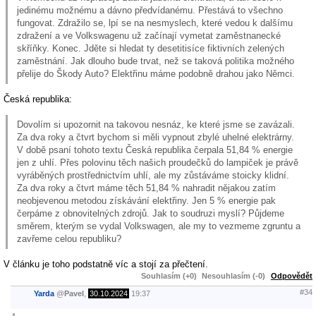
jedinému možnému a dávno předvídanému. Přestává to všechno
fungovat. Zdražilo se, lpí se na nesmyslech, které vedou k dalšímu
zdražení a ve Volkswagenu už začínají vymetat zaměstnanecké
skříňky. Konec. Jděte si hledat ty desetitisíce fiktivních zelených
zaměstnání. Jak dlouho bude trvat, než se taková politika možného
přelije do Škody Auto? Elektřinu máme podobně drahou jako Němci.
Česká republika:
Dovolím si upozornit na takovou nesnáz, ke které jsme se zavázali.
Za dva roky a čtvrt bychom si měli vypnout zbylé uhelné elektrárny.
V době psaní tohoto textu Česká republika čerpala 51,84 % energie
jen z uhlí. Přes polovinu těch našich proudečků do lampiček je právě
vyráběných prostřednictvím uhlí, ale my zůstáváme stoicky klidní.
Za dva roky a čtvrt máme těch 51,84 % nahradit nějakou zatím
neobjevenou metodou získávání elektřiny. Jen 5 % energie pak
čerpáme z obnovitelných zdrojů. Jak to soudruzi myslí? Půjdeme
směrem, kterým se vydal Volkswagen, ale my to vezmeme zgruntu a
zavřeme celou republiku?
V článku je toho podstatně víc a stojí za přečtení.
Souhlasím (+0)
Nesouhlasím (-0)
Odpovědět
#34
Yarda
@
Pavel
,
30.10.2024
19:37