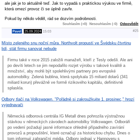
ale jak je to aktuálně teď. Jak to vypadá s praktickou výukou ve firmě,
která omezí provoz či se úplně zavře.
Pokud by někdo věděl, rád se dozvím podrobnosti.
Souhlasím (+0)
Nesouhlasím (-0)
Odpovědět
#25
Pavel
,
25.09.2024
15:03
Místo zeleného snu noční můra. Northvolt propustí ve Švédsku čtvrtinu
lidí, stát firmu sanovat nebude
Firmu také v roce 2015 založili manažeři, kteří z Tesly odešli. Ale ani
po devíti letech se jim nepodařilo rozjet výrobu v takové kvalitě a
množství, aby mohli být spolehlivými partnery pro evropské
automobilky. Zelená bublina, která spolykala 15 miliard dolarů (341
miliard korun) převážně ve formě rizikového kapitálu, definitivně
splaskla.
Odbory tlačí na Volkswagen. "Pořádně si zakroužkujte 1. prosinec," hrozí
vyjednavači
Německá odborová centrála IG Metall dnes pohrozila výstražnou
stávkou v německých závodech automobilky Volkswagen. Odboráři
po vedení požadují jasné informace ohledně případného zavírání
provozů a propouštění, které označují za historickou chybu. Dnes o
tom informují zahraniční média. Odbory jednají v Hannoveru s