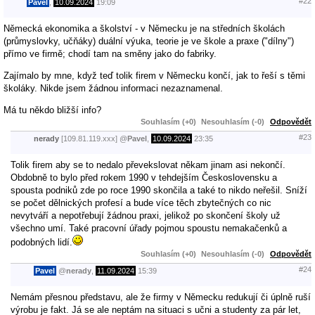
#22
Pavel
,
10.09.2024
19:09
Německá ekonomika a školství - v Německu je na středních školách
(průmyslovky, učňáky) duální výuka, teorie je ve škole a praxe ("dílny")
přímo ve firmě; chodí tam na směny jako do fabriky.
Zajímalo by mne, když teď tolik firem v Německu končí, jak to řeší s těmi
školáky. Nikde jsem žádnou informaci nezaznamenal.
Má tu někdo bližší info?
Souhlasím (+0)
Nesouhlasím (-0)
Odpovědět
#23
nerady
[109.81.119.xxx]
@
Pavel
,
10.09.2024
23:35
Tolik firem aby se to nedalo převekslovat někam jinam asi nekončí.
Obdobně to bylo před rokem 1990 v tehdejším Československu a
spousta podniků zde po roce 1990 skončila a také to nikdo neřešil. Sníží
se počet dělnických profesí a bude více těch zbytečných co nic
nevytváří a nepotřebují žádnou praxi, jelikož po skončení školy už
všechno umí. Také pracovní úřady pojmou spoustu nemakačenků a
podobných lidí.
Souhlasím (+0)
Nesouhlasím (-0)
Odpovědět
#24
Pavel
@
nerady
,
11.09.2024
15:39
Nemám přesnou představu, ale že firmy v Německu redukují či úplně ruší
výrobu je fakt. Já se ale neptám na situaci s učni a studenty za pár let,