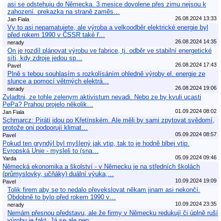
asi se odstehuju do Německa. 3 mesice dovolene přes zimu nejsou k
zahození. prekazka na straně zaměs…
26.08.2024 13:33
Jan Fiala
Vy to asi nepamatujete, ale výroba a velkoodběr elektrické energie byl
před rokem 1990 v ČSSR také ř…
26.08.2024 14:35
nerady
On je rozdíl plánovat výrobu ve fabrice, tj. odběr ve stabilní energetické
síti, kdy zdroje jedou sp…
26.08.2024 17:43
Pavel
Plně s tebou souhlasím s rozkolísáním ohledně výroby el. energie ze
slunce a pomocí větrných elektrá…
26.08.2024 19:06
nerady
Zvladtni, ze tohle zelenym aktivistum nevadi. Nebo ze by kvuli ucasti
PePa? Prahou projelo několik…
01.09.2024 08:02
Jan Fiala
Schmarcz: Piráti jdou po Křetínském. Ale měli by sami zpytovat svědomí,
protože oni podporují klimat…
05.09.2024 08:57
Pavel
Pokud ten gryndýl byl myšlený jak vtip, tak to je hodně blbej vtip.
Evropská Unie - mysleli to (sna…
05.09.2024 09:46
Yarda
Německá ekonomika a školství - v Německu je na středních školách
(průmyslovky, učňáky) duální výuka,…
10.09.2024 19:09
Pavel
Tolik firem aby se to nedalo převekslovat někam jinam asi nekončí.
Obdobně to bylo před rokem 1990 v…
10.09.2024 23:35
nerady
Nemám přesnou představu, ale že firmy v Německu redukují či úplně ruší
výrobu je fakt. Já se ale nep…