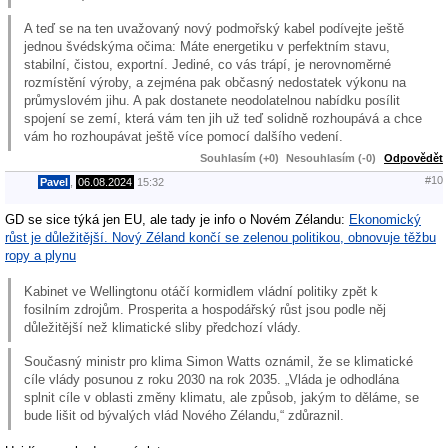
A teď se na ten uvažovaný nový podmořský kabel podívejte ještě
jednou švédskýma očima: Máte energetiku v perfektním stavu,
stabilní, čistou, exportní. Jediné, co vás trápí, je nerovnoměrné
rozmístění výroby, a zejména pak občasný nedostatek výkonu na
průmyslovém jihu. A pak dostanete neodolatelnou nabídku posílit
spojení se zemí, která vám ten jih už teď solidně rozhoupává a chce
vám ho rozhoupávat ještě více pomocí dalšího vedení.
Souhlasím (+0)
Nesouhlasím (-0)
Odpovědět
#10
Pavel
,
06.08.2024
15:32
GD se sice týká jen EU, ale tady je info o Novém Zélandu:
Ekonomický
růst je důležitější. Nový Zéland končí se zelenou politikou, obnovuje těžbu
ropy a plynu
Kabinet ve Wellingtonu otáčí kormidlem vládní politiky zpět k
fosilním zdrojům. Prosperita a hospodářský růst jsou podle něj
důležitější než klimatické sliby předchozí vlády.
Současný ministr pro klima Simon Watts oznámil, že se klimatické
cíle vlády posunou z roku 2030 na rok 2035. „Vláda je odhodlána
splnit cíle v oblasti změny klimatu, ale způsob, jakým to děláme, se
bude lišit od bývalých vlád Nového Zélandu,“ zdůraznil.