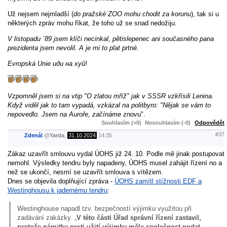
Už nejsem nejmladší (
do pražské ZOO mohu chodit za korunu
), tak si u
některých zpráv mohu říkat, že toho už se snad nedožiju.
V listopadu ´89 jsem klíči necinkal, pětislepenec ani současného pana
prezidenta jsem nevolil. A je mi to plat prtné.
Evropská Unie иди на хуй!
Vzpomněl jsem si na vtip "O zlatou mříž" jak v SSSR vzkřísili Lenina.
Když viděl jak to tam vypadá, vzkázal na politbyro: "Nějak se vám to
nepovedlo. Jsem na Auroře, začínáme znov
u".
Souhlasím (+0)
Nesouhlasím (-0)
Odpovědět
#37
Zdenál
@
Yarda
,
31.10.2024
14:35
Zákaz uzavřít smlouvu vydal ÚOHS již 24. 10. Podle mě jinak postupovat
nemohl. Výsledky tendru byly napadeny, ÚOHS musel zahájit řízení no a
než se ukončí, nesmí se uzavřít smlouva s vítězem.
Dnes se objevila doplňující zpráva -
ÚOHS zamítl stížnosti EDF a
Westinghousu k jadernému tendru
:
Westinghouse napadl tzv. bezpečností výjimku využitou při
zadávání zakázky. „
V této části Úřad správní řízení zastavil,
protože námitky proti užití výjimky měla společnost podat