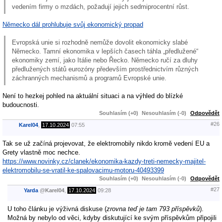
vedením firmy o mzdách, požadují jejich sedmiprocentní růst.
Německo dál prohlubuje svůj ekonomický propad
Evropská unie si rozhodně nemůže dovolit ekonomicky slabé
Německo. Tamní ekonomika v lepších časech táhla „předlužené“
ekonomiky zemí, jako Itálie nebo Řecko. Německo ručí za dluhy
předlužených států eurozóny především prostřednictvím různých
záchranných mechanismů a programů Evropské unie.
Není to hezkej pohled na aktuální situaci a na výhled do blízké
budoucnosti.
Souhlasím (+0)
Nesouhlasím (-0)
Odpovědět
#26
Karel04
,
17.10.2024
07:55
Tak se už začíná projevovat, že elektromobily nikdo kromě vedení EU a
Grety vlastně moc nechce.
https://www.novinky.cz/clanek/ekonomika-kazdy-treti-nemecky-majitel-
elektromobilu-se-vratil-ke-spalovacimu-motoru-40493399
Souhlasím (+0)
Nesouhlasím (-0)
Odpovědět
#27
Yarda
@
Karel04
,
17.10.2024
09:28
U toho článku je výživná diskuse (
zrovna teď je tam 793 příspěvků
).
Možná by nebylo od věci, kdyby diskutující ke svým příspěvkům připojili