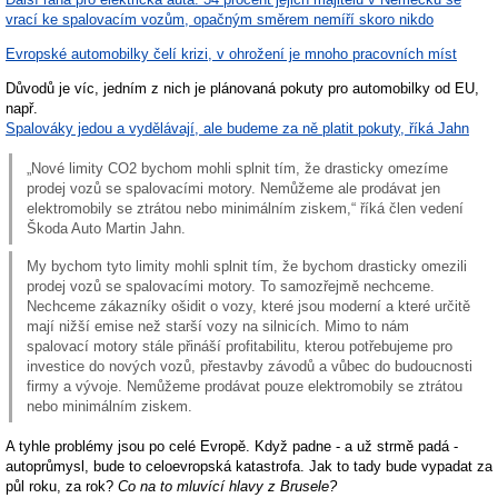
vrací ke spalovacím vozům, opačným směrem nemíří skoro nikdo
Evropské automobilky čelí krizi, v ohrožení je mnoho pracovních míst
Důvodů je víc, jedním z nich je plánovaná pokuty pro automobilky od EU,
např.
Spalováky jedou a vydělávají, ale budeme za ně platit pokuty, říká Jahn
„Nové limity CO2 bychom mohli splnit tím, že drasticky omezíme
prodej vozů se spalovacími motory. Nemůžeme ale prodávat jen
elektromobily se ztrátou nebo minimálním ziskem,“ říká člen vedení
Škoda Auto Martin Jahn.
My bychom tyto limity mohli splnit tím, že bychom drasticky omezili
prodej vozů se spalovacími motory. To samozřejmě nechceme.
Nechceme zákazníky ošidit o vozy, které jsou moderní a které určitě
mají nižší emise než starší vozy na silnicích. Mimo to nám
spalovací motory stále přináší profitabilitu, kterou potřebujeme pro
investice do nových vozů, přestavby závodů a vůbec do budoucnosti
firmy a vývoje. Nemůžeme prodávat pouze elektromobily se ztrátou
nebo minimálním ziskem.
A tyhle problémy jsou po celé Evropě. Když padne - a už strmě padá -
autoprůmysl, bude to celoevropská katastrofa. Jak to tady bude vypadat za
půl roku, za rok?
Co na to mluvící hlavy z Brusele?