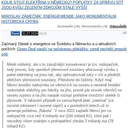
KOLIK STOJÍ ELEKTŘINA V NĚMECKU? POPLATKY ZA SPRÁVU SÍTÍ
JSOU KVŮLI ZELENÝM ZDROJŮM STÁLE VYŠŠÍ
MIROSLAV ZÁMEČNÍK: ENERGIEWENDE JAKO MONUMENTÁLNÍ
HISTORICKÁ CHYBA
Souhlasím (+0)
Nesouhlasím (-0)
Odpovědět
#9
Pavel
,
31.07.2024
16:21
Zajímavý článek o energetice ve Švédsku a Německu a o aktuálních
potížích:
Green Deal naráží na nečekanou překážku: země nechtějí propojit
sítě
Méně viditelný, ale o to závažnější konsekvencí je tzv. redispečink,
tedy proces, kdy operátoři přenosové soustavy přesouvají výrobu z
jedné elektrárny na jinou tak, aby optimalizovali toky v síti a předešli
přetížení přenosové soustavy. Přeloženo do češtiny: Když mají
Němci brutální nadvýrobu ve větrnících na severu a neméně brutální
nedostatek elektřiny pro fabriky na jihu, prostě pár stovek větrníků na
severu vypnou a na jihu naopak roztopí potřebné množství uhelek či
plynovek. V takovém případě se samozřejmě platí „zweimal“ (za
nucené odstavení i nucené najetí) a v posledních letech už to
generuje pořádnou „Rakete“. V roce 2022 zaplatili Němci jen za
redispečink více než 4 miliardy eur (104 miliard Kč), vloni pak i
navzdory všem snahám o protiopatření zhruba 3 miliardy eur (78
miliard Kč).