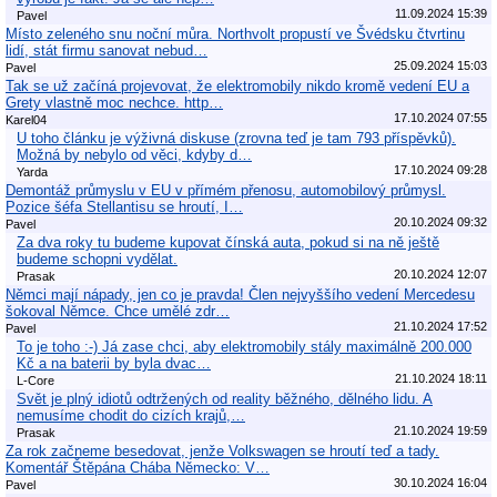
11.09.2024 15:39
Pavel
Místo zeleného snu noční můra. Northvolt propustí ve Švédsku čtvrtinu
lidí, stát firmu sanovat nebud…
25.09.2024 15:03
Pavel
Tak se už začíná projevovat, že elektromobily nikdo kromě vedení EU a
Grety vlastně moc nechce. http…
17.10.2024 07:55
Karel04
U toho článku je výživná diskuse (zrovna teď je tam 793 příspěvků).
Možná by nebylo od věci, kdyby d…
17.10.2024 09:28
Yarda
Demontáž průmyslu v EU v přímém přenosu, automobilový průmysl.
Pozice šéfa Stellantisu se hroutí, I…
20.10.2024 09:32
Pavel
Za dva roky tu budeme kupovat čínská auta, pokud si na ně ještě
budeme schopni vydělat.
20.10.2024 12:07
Prasak
Němci mají nápady, jen co je pravda! Člen nejvyššího vedení Mercedesu
šokoval Němce. Chce umělé zdr…
21.10.2024 17:52
Pavel
To je toho :-) Já zase chci, aby elektromobily stály maximálně 200.000
Kč a na baterii by byla dvac…
21.10.2024 18:11
L-Core
Svět je plný idiotů odtržených od reality běžného, dělného lidu. A
nemusíme chodit do cizích krajů,…
21.10.2024 19:59
Prasak
Za rok začneme besedovat, jenže Volkswagen se hroutí teď a tady.
Komentář Štěpána Chába Německo: V…
30.10.2024 16:04
Pavel