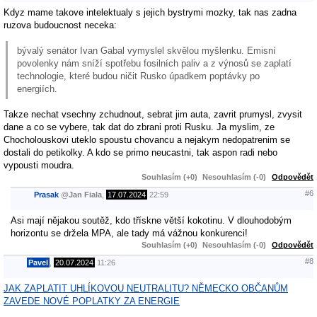
Kdyz mame takove intelektualy s jejich bystrymi mozky, tak nas zadna
ruzova budoucnost neceka:
bývalý senátor Ivan Gabal vymyslel skvělou myšlenku. Emisní
povolenky nám sníží spotřebu fosilních paliv a z výnosů se zaplatí
technologie, které budou ničit Rusko úpadkem poptávky po
energiích.
Takze nechat vsechny zchudnout, sebrat jim auta, zavrit prumysl, zvysit
dane a co se vybere, tak dat do zbrani proti Rusku. Ja myslim, ze
Chocholouskovi uteklo spoustu chovancu a nejakym nedopatrenim se
dostali do petikolky. A kdo se primo neucastni, tak aspon radi nebo
vypousti moudra.
Souhlasím (+0)
Nesouhlasím (-0)
Odpovědět
#6
Prasak
@
Jan Fiala
,
17.07.2024
22:59
Asi mají nějakou soutěž, kdo třískne větší kokotinu. V dlouhodobým
horizontu se držela MPA, ale tady má vážnou konkurenci!
Souhlasím (+0)
Nesouhlasím (-0)
Odpovědět
#8
Pavel
,
20.07.2024
11:26
JAK ZAPLATIT UHLÍKOVOU NEUTRALITU? NĚMECKO OBČANŮM
ZAVEDE NOVÉ POPLATKY ZA ENERGIE