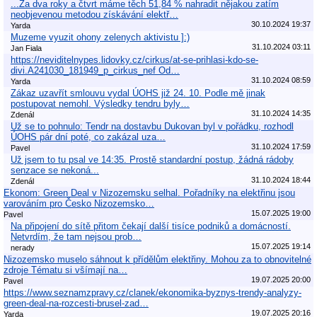
...Za dva roky a čtvrt máme těch 51,84 % nahradit nějakou zatím
neobjevenou metodou získávání elektř…
30.10.2024 19:37
Yarda
Muzeme vyuzit ohony zelenych aktivistu ]:)
31.10.2024 03:11
Jan Fiala
https://neviditelnypes.lidovky.cz/cirkus/at-se-prihlasi-kdo-se-
divi.A241030_181949_p_cirkus_nef Od…
31.10.2024 08:59
Yarda
Zákaz uzavřít smlouvu vydal ÚOHS již 24. 10. Podle mě jinak
postupovat nemohl. Výsledky tendru byly…
31.10.2024 14:35
Zdenál
Už se to pohnulo: Tendr na dostavbu Dukovan byl v pořádku, rozhodl
ÚOHS pár dní poté, co zakázal uza…
31.10.2024 17:59
Pavel
Už jsem to tu psal ve 14:35. Prostě standardní postup, žádná rádoby
senzace se nekoná...
31.10.2024 18:44
Zdenál
Ekonom: Green Deal v Nizozemsku selhal. Pořadníky na elektřinu jsou
varováním pro Česko Nizozemsko…
15.07.2025 19:00
Pavel
Na připojení do sítě přitom čekají další tisíce podniků a domácností.
Netvrdím, že tam nejsou prob…
15.07.2025 19:14
nerady
Nizozemsko muselo sáhnout k přídělům elektřiny. Mohou za to obnovitelné
zdroje Tématu si všímají na…
19.07.2025 20:00
Pavel
https://www.seznamzpravy.cz/clanek/ekonomika-byznys-trendy-analyzy-
green-deal-na-rozcesti-brusel-zad…
19.07.2025 20:16
Yarda