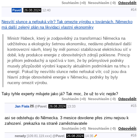
Souhlasím (+0)
Nesouhlasím (-0)
Odpovědět
#14
Pavel
,
26.08.2024
12:40
Nesvítí slunce a nefouká vítr? Tak omezte výrobu v továrnách. Německo
má další zelený plán na likvidaci vlastní ekonomiky
Ministr Habeck, který je zodpovědný za transformaci Německa na
udržitelnou a ekologicky šetrnou ekonomiku, nedávno představil další
kontroverzní návrh, který by měl pomoci stabilizovat elektrickou síť v
době, kdy produkce energie z obnovitelných zdrojů poklesne. Princip
je přitom jednoduchý a spočívá v tom, že by průmyslové podniky
musely přizpůsobit výrobní kapacity aktuálním podmínkám na trhu s
energií. Pokud by nesvítilo slunce nebo nefoukal vítr, což jsou dva
hlavní zdroje obnovitelné energie v Německu, podniky by byly
nuceny omezit výrobu.
Taky tyhle experty milujete jako já? Tak moc, že už to víc nejde?
Souhlasím (+0)
Nesouhlasím (-0)
Odpovědět
#15
Jan Fiala
@
Pavel
,
26.08.2024
13:33
asi se odstehuju do Německa. 3 mesice dovolene přes zimu nejsou k
zahození. prekazka na straně zaměstnavatele
Souhlasím (+0)
Nesouhlasím (-0)
Odpovědět
#16
nerady
[109.81.119.xxx]
@
Pavel
,
26.08.2024
14:35