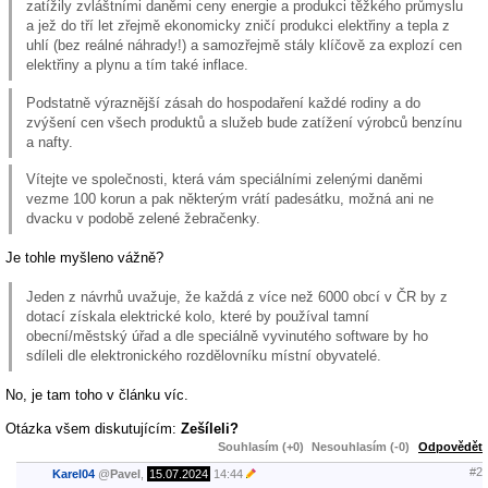
zatížily zvláštními daněmi ceny energie a produkci těžkého průmyslu
a jež do tří let zřejmě ekonomicky zničí produkci elektřiny a tepla z
uhlí (bez reálné náhrady!) a samozřejmě stály klíčově za explozí cen
elektřiny a plynu a tím také inflace.
Podstatně výraznější zásah do hospodaření každé rodiny a do
zvýšení cen všech produktů a služeb bude zatížení výrobců benzínu
a nafty.
Vítejte ve společnosti, která vám speciálními zelenými daněmi
vezme 100 korun a pak některým vrátí padesátku, možná ani ne
dvacku v podobě zelené žebračenky.
Je tohle myšleno vážně?
Jeden z návrhů uvažuje, že každá z více než 6000 obcí v ČR by z
dotací získala elektrické kolo, které by používal tamní
obecní/městský úřad a dle speciálně vyvinutého software by ho
sdíleli dle elektronického rozdělovníku místní obyvatelé.
No, je tam toho v článku víc.
Otázka všem diskutujícím:
Zešíleli?
Souhlasím (+0)
Nesouhlasím (-0)
Odpovědět
#2
Karel04
@
Pavel
,
15.07.2024
14:44