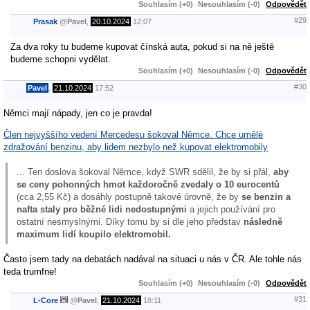
Souhlasím (+0)
Nesouhlasím (-0)
Odpovědět
#29
Prasak
@
Pavel
,
20.10.2024
12:07
Za dva roky tu budeme kupovat čínská auta, pokud si na ně ještě
budeme schopni vydělat.
Souhlasím (+0)
Nesouhlasím (-0)
Odpovědět
#30
Pavel
,
21.10.2024
17:52
Němci mají nápady, jen co je pravda!
Člen nejvyššího vedení Mercedesu šokoval Němce. Chce umělé
zdražování benzinu, aby lidem nezbylo než kupovat elektromobily
... Ten doslova šokoval Němce, když SWR sdělil, že by si přál,
aby
se ceny pohonných hmot každoročně zvedaly o 10 eurocentů
(cca 2,55 Kč) a dosáhly postupně takové úrovně, že by
se benzin a
nafta staly pro běžné lidi nedostupnými
a jejich používání pro
ostatní nesmyslnými. Díky tomu by si dle jeho představ
následně
maximum lidí koupilo elektromobil.
Často jsem tady na debatách nadával na situaci u nás v ČR. Ale tohle nás
teda trumfne!
Souhlasím (+0)
Nesouhlasím (-0)
Odpovědět
#31
L-Core
@
Pavel
,
21.10.2024
18:11