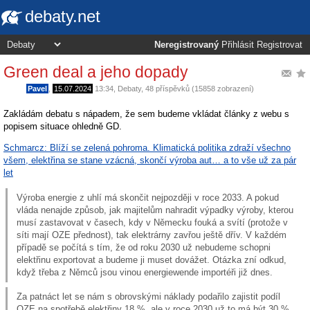
debaty.net
Neregistrovaný
Přihlásit
Registrovat
Green deal a jeho dopady
Pavel
,
15.07.2024
13:34
,
Debaty
, 48 příspěvků (15858 zobrazení)
Zakládám debatu s nápadem, že sem budeme vkládat články z webu s
popisem situace ohledně GD.
Schmarcz: Blíží se zelená pohroma. Klimatická politika zdraží všechno
všem, elektřina se stane vzácná, skončí výroba aut… a to vše už za pár
let
Výroba energie z uhlí má skončit nejpozději v roce 2033. A pokud
vláda nenajde způsob, jak majitelům nahradit výpadky výroby, kterou
musí zastavovat v časech, kdy v Německu fouká a svítí (protože v
síti mají OZE přednost), tak elektrárny zavřou ještě dřív. V každém
případě se počítá s tím, že od roku 2030 už nebudeme schopni
elektřinu exportovat a budeme ji muset dovážet. Otázka zní odkud,
když třeba z Němců jsou vinou energiewende importéři již dnes.
Za patnáct let se nám s obrovskými náklady podařilo zajistit podíl
OZE na spotřebě elektřiny 18 %, ale v roce 2030 už to má být 30 %.