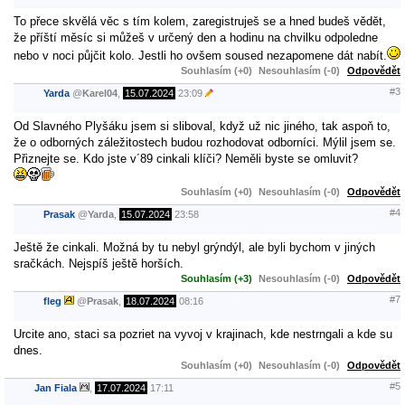
To přece skvělá věc s tím kolem, zaregistruješ se a hned budeš vědět,
že příští měsíc si můžeš v určený den a hodinu na chvilku odpoledne
nebo v noci půjčit kolo. Jestli ho ovšem soused nezapomene dát nabít.
Souhlasím (+0)
Nesouhlasím (-0)
Odpovědět
#3
Yarda
@
Karel04
,
15.07.2024
23:09
Od Slavného Plyšáku jsem si sliboval, když už nic jiného, tak aspoň to,
že o odborných záležitostech budou rozhodovat odborníci. Mýlil jsem se.
Přiznejte se. Kdo jste v´89 cinkali klíči? Neměli byste se omluvit?
Souhlasím (+0)
Nesouhlasím (-0)
Odpovědět
#4
Prasak
@
Yarda
,
15.07.2024
23:58
Ještě že cinkali. Možná by tu nebyl grýndýl, ale byli bychom v jiných
sračkách. Nejspíš ještě horších.
Souhlasím (+3)
Nesouhlasím (-0)
Odpovědět
#7
fleg
@
Prasak
,
18.07.2024
08:16
Urcite ano, staci sa pozriet na vyvoj v krajinach, kde nestrngali a kde su
dnes.
Souhlasím (+0)
Nesouhlasím (-0)
Odpovědět
#5
Jan Fiala
,
17.07.2024
17:11