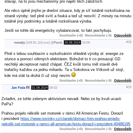
stávají, na to jsou mechanismy pro najetí těch záložních.
Ale něco úplně jinýho je dnešní situace, kdy je síť totálně rozkolísána na
straně výroby: teď plně svítí a fouká a teď už nesvítí. Z minuty na minutu
totálně jiný podmínky a totálně rozkolísaná výroba.
Jestli se tohle dá energeticky vybalancovat, to fakt pochybuju.
Souhlasím (+0)
Nesouhlasím (-0)
Odpovědět
#18
nerady
[109.81.119.xxx]
@
Pavel
,
26.08.2024
19:06
Plně s tebou souhlasím s rozkolísáním ohledně výroby el. energie ze
slunce a pomocí větrných elektráren. Bohužel to ti co prosazují GD
nechtějí akceptovat natož chápat. ČEZ kvůli tomu měl stavět dvě
trafačky každou za jednu miliardu. Ta u Sokolova ve Vítkově už stojí,
kde má stát ta druhá či už stojí nevím.
Souhlasím (+0)
Nesouhlasím (-0)
Odpovědět
#19
Jan Fiala
,
01.09.2024
08:02
Zvladtni, ze tohle zelenym aktivistum nevadi. Nebo ze by kvuli ucasti
PePa?
Prahou projelo několik set motorek v rámci All American Festu. Dorazil
i prezident
https://www.novinky.cz/clanek/domaci-foto-prahou-projelo-
nekolik-set-motorek-v-ramci-all-american-festu-dorazil-i-prezident-40486195
Souhlasím (+0)
Nesouhlasím (-0)
Odpovědět