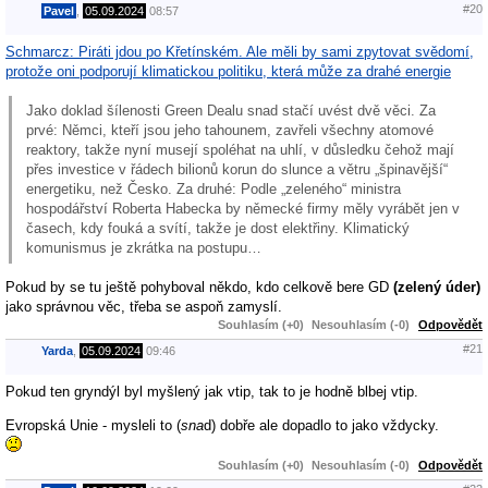
#20
Pavel
,
05.09.2024
08:57
Schmarcz: Piráti jdou po Křetínském. Ale měli by sami zpytovat svědomí,
protože oni podporují klimatickou politiku, která může za drahé energie
Jako doklad šílenosti Green Dealu snad stačí uvést dvě věci. Za
prvé: Němci, kteří jsou jeho tahounem, zavřeli všechny atomové
reaktory, takže nyní musejí spoléhat na uhlí, v důsledku čehož mají
přes investice v řádech bilionů korun do slunce a větru „špinavější“
energetiku, než Česko. Za druhé: Podle „zeleného“ ministra
hospodářství Roberta Habecka by německé firmy měly vyrábět jen v
časech, kdy fouká a svítí, takže je dost elektřiny. Klimatický
komunismus je zkrátka na postupu…
Pokud by se tu ještě pohyboval někdo, kdo celkově bere GD
(zelený úder)
jako správnou věc, třeba se aspoň zamyslí.
Souhlasím (+0)
Nesouhlasím (-0)
Odpovědět
#21
Yarda
,
05.09.2024
09:46
Pokud ten gryndýl byl myšlený jak vtip, tak to je hodně blbej vtip.
Evropská Unie - mysleli to (
sna
d) dobře ale dopadlo to jako vždycky.
Souhlasím (+0)
Nesouhlasím (-0)
Odpovědět