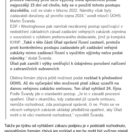
nejpozději 15 dní od chvíle, kdy se o použití tohoto postupu
dozvěděla
, což se stalo v březnu 2022. Námitky však byly
zadavateli doručeny až prvního srpna 2024,“ uvedl mluvčí ÚOHS
Martin Švanda.
EDF i Westinghouse pak namítali nezákonný postup spočívající v
nedodržení základních zásad zadávání veřejných zakázek zejména
v souvislosti s výběrem preferovaného dodavatele, jímž je korejská
KHNP. „
Také v této části Úřad správní řízení zastavil, protože
proti konkrétnímu postupu zadavatele při zadávání veřejné
zakázky mimo zadávací řízení s využitím výjimky nelze podat
námitky
,“ dodal Švanda.
Úřad pak zamítl i výtky směřující k údajnému porušení nařízení
o zahraničních subvencích
Oběma firmám zbývá ještě možnost podat
rozklad k předsedovi
ÚOHS. Až do vyčerpání této možnosti platí zákaz uzavřít na
danou veřejnou zakázku smlouvu. Ten úřad vyhlásil 24. října
.
Podle Švandy jde o standardní postup. „Je to v zásadě procesní
opatření. Úřad v okamžiku, kdy zadavatel již uzavře smlouvu,
nemůže rozhodnout, zda postupoval správně, či ne. Proto se ve
věcech veřejných zakázek ukládají předběžná opatření, aby Úřad
mohl o té věci meritorně rozhodnout,“ vysvětlil Švanda.
Takže po týdnu od vyhlášení zákazu podpisu je v podstatě rozhodnuto,
neúspěšným formám zbývá jen rozklad a ten by mohl být vyřízen stejně