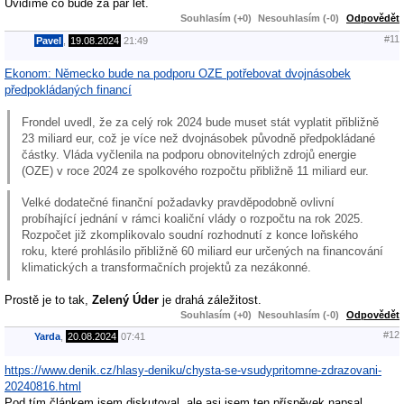
Uvidíme co bude za pár let.
Souhlasím (+0)
Nesouhlasím (-0)
Odpovědět
#11
Pavel
,
19.08.2024
21:49
Ekonom: Německo bude na podporu OZE potřebovat dvojnásobek
předpokládaných financí
Frondel uvedl, že za celý rok 2024 bude muset stát vyplatit přibližně
23 miliard eur, což je více než dvojnásobek původně předpokládané
částky. Vláda vyčlenila na podporu obnovitelných zdrojů energie
(OZE) v roce 2024 ze spolkového rozpočtu přibližně 11 miliard eur.
Velké dodatečné finanční požadavky pravděpodobně ovlivní
probíhající jednání v rámci koaliční vlády o rozpočtu na rok 2025.
Rozpočet již zkomplikovalo soudní rozhodnutí z konce loňského
roku, které prohlásilo přibližně 60 miliard eur určených na financování
klimatických a transformačních projektů za nezákonné.
Prostě je to tak,
Zelený Úder
je drahá záležitost.
Souhlasím (+0)
Nesouhlasím (-0)
Odpovědět
#12
Yarda
,
20.08.2024
07:41
https://www.denik.cz/hlasy-deniku/chysta-se-vsudypritomne-zdrazovani-
20240816.html
Pod tím článkem jsem diskutoval, ale asi jsem ten příspěvek napsal