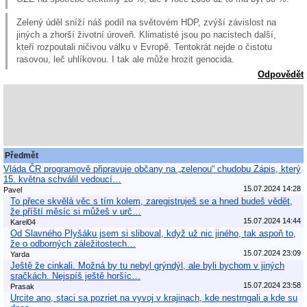
Zelený úděl sníží náš podíl na světovém HDP, zvýší závislost na
jiných a zhorší životní úroveň. Klimatisté jsou po nacistech další,
kteří rozpoutali ničivou válku v Evropě. Tentokrát nejde o čistotu
rasovou, leč uhlíkovou. I tak ale může hrozit genocida.
Odpovědět
Předmět
Vláda ČR programově připravuje občany na „zelenou“ chudobu Zápis, který
15. května schválil vedoucí…
15.07.2024 14:28
Pavel
To přece skvělá věc s tím kolem, zaregistruješ se a hned budeš vědět,
že příští měsíc si můžeš v urč…
15.07.2024 14:44
Karel04
Od Slavného Plyšáku jsem si sliboval, když už nic jiného, tak aspoň to,
že o odborných záležitostech…
15.07.2024 23:09
Yarda
Ještě že cinkali. Možná by tu nebyl grýndýl, ale byli bychom v jiných
sračkách. Nejspíš ještě horšíc…
15.07.2024 23:58
Prasak
Urcite ano, staci sa pozriet na vyvoj v krajinach, kde nestrngali a kde su