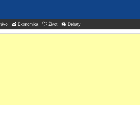
rávo
Ekonomika
Život
Debaty