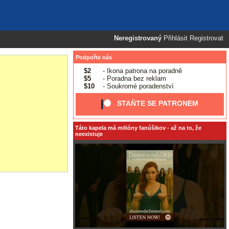
Neregistrovaný
Přihlásit
Registrovat
Podpořte nás
$2
- Ikona patrona na poradně
$5
- Poradna bez reklam
$10
- Soukromé poradenství
STAŇTE SE PATRONEM
Táto kapela má milióny fanúšikov - až na to, že
neexistuje