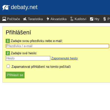
debaty.net
Počítače
Teraristika
Akvaristika
Kutilství
Hry
P
Přihlášení
1
Zadajte svou přezdívku nebo e-mail:
2
Zadajte své heslo:
Zapomenuté heslo
Zapamatovat přihlášení na tomto počítači