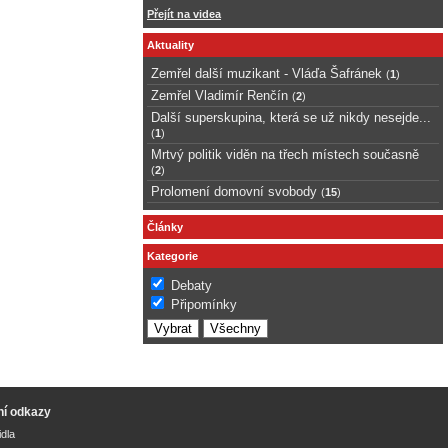
Přejít na videa
Aktuality
Zemřel další muzikant - Vláďa Šafránek
(
1
)
Zemřel Vladimír Renčín
(
2
)
Další superskupina, která se už nikdy nesejde...
(
1
)
Mrtvý politik viděn na třech místech současně
(
2
)
Prolomení domovní svobody
(
15
)
Články
Kategorie
Debaty
Připomínky
ní odkazy
idla