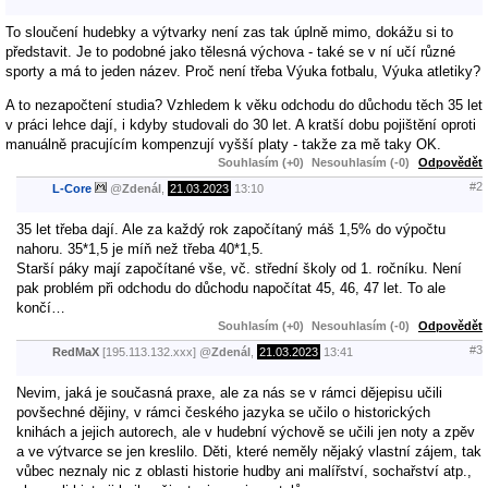
To sloučení hudebky a výtvarky není zas tak úplně mimo, dokážu si to
představit. Je to podobné jako tělesná výchova - také se v ní učí různé
sporty a má to jeden název. Proč není třeba Výuka fotbalu, Výuka atletiky?
A to nezapočtení studia? Vzhledem k věku odchodu do důchodu těch 35 let
v práci lehce dají, i kdyby studovali do 30 let. A kratší dobu pojištění oproti
manuálně pracujícím kompenzují vyšší platy - takže za mě taky OK.
Souhlasím (+0)
Nesouhlasím (-0)
Odpovědět
#2
L-Core
@
Zdenál
,
21.03.2023
13:10
35 let třeba dají. Ale za každý rok započítaný máš 1,5% do výpočtu
nahoru. 35*1,5 je míň než třeba 40*1,5.
Starší páky mají započítané vše, vč. střední školy od 1. ročníku. Není
pak problém při odchodu do důchodu napočítat 45, 46, 47 let. To ale
končí…
Souhlasím (+0)
Nesouhlasím (-0)
Odpovědět
#3
RedMaX
[195.113.132.xxx]
@
Zdenál
,
21.03.2023
13:41
Nevim, jaká je současná praxe, ale za nás se v rámci dějepisu učili
povšechné dějiny, v rámci českého jazyka se učilo o historických
knihách a jejich autorech, ale v hudební výchově se učili jen noty a zpěv
a ve výtvarce se jen kreslilo. Děti, které neměly nějaký vlastní zájem, tak
vůbec neznaly nic z oblasti historie hudby ani malířství, sochařství atp.,