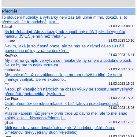
Předmět
To sloučení hudebky a výtvarky není zas tak úplně mimo, dokážu si to
představit. Je to podobné jako…
21.03.2023 08:00
Zdenál
35 let třeba dají. Ale za každý rok započítaný máš 1,5% do výpočtu
nahoru. 35*1,5 je míň než třeba 4…
21.03.2023 13:10
L-Core
Nevim, jaká je současná praxe, ale za nás se v rámci dějepisu učili
povšechné dějiny, v rámci českéh…
21.03.2023 13:41
RedMaX
My meli na gymplu ve vytvarce i nejake dejiny umeni a podobne blbosti.
Ne ze by me to nejak extra za…
21.03.2023 13:58
merlouska
My tohle měli už na základce. To je na tom právě to blbé, že se to
jmenuje všelijak, ale ve skutečno…
21.03.2023 15:03
ml1
Neboj, při klesajících nárocích na obsah výuky se spoustu nesmyslných
předmětů (metametika, fyzika a…
21.03.2023 15:20
Jan Fiala
Ostré předměty do rukou mládeži <15? Taková nezodpovědnost.
21.03.2023 15:25
Prim
Vlastní kapesní nůž jsem v první třídě už dávno měl, ale to měl snad
každý kluk ... Nezodpovědnost j…
22.03.2023 17:33
gilhad
Měli jsme to v sedmdesátkách stejně. V hudebce ještě něco o
Smetanovi (nevyvětraný duch Nejedlého).
21.03.2023 15:22
Prim