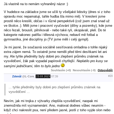
Já vlastně na to nemám vyhraněný názor :)
V hudebce na základce jsme se učili ty všelijaké lidovky (dnes si z toho
opravdu moc nepamatuji, tahle hudba šla mimo mě). V kreslení jsme
prostě něco kreslili, občas i v různé perspektivě (což jsem znal snad už
ve školce..). Měli jsme i pracovní vyučování (dílny a pozemky), kde jsme
něco řezali, brousili, pilníkovali - nebo také ryli, okopávali, pleli. Do té
kategorie nakonec patřila i tělesná výchova; nebavil mě fotbal a
gymnastika, jiné disciplíny jo (TV jsme měli i celý gympl).
Je mi jasné, že současná sociálně sesíťovaná omladina o tohle nijaký
extra zájem nemá. To ostatně jsme neměli před těmi desítkami let ani
my. Ale tyhle předměty byly dobré pro zlepšení průměru známek na
vysvědčení, žák pak vypadal papírově chytřejší.
Neplatilo pro kusy se
samými jedničkami, těm to bylo jedno
Souhlasím (+0)
Nesouhlasím (-0)
Odpovědět
#20
Zdenál
@
L-Core
,
23.03.2023
07:39
... tyhle předměty byly dobré pro zlepšení průměru známek na
vysvědčení ...
Nevím, jak mi trojka z výtvarky zlepšila vysvědčení, naopak mi
znemožnila mít vyznamenání. Ano, malovat dodnes vůbec neumím -
když chci nakreslit psa, není předem jasné, jestli z toho vyjde slon nebo