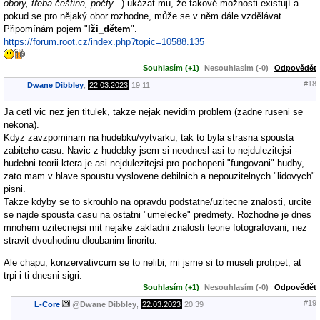
obory, třeba čeština, počty...
) ukázat mu, že takové možnosti existují a
pokud se pro nějaký obor rozhodne, může se v něm dále vzdělávat.
Připomínám pojem "
lži_dětem
".
https://forum.root.cz/index.php?topic=10588.135
Souhlasím (+1)
Nesouhlasím (-0)
Odpovědět
#18
Dwane Dibbley
,
22.03.2023
19:11
Ja cetl vic nez jen titulek, takze nejak nevidim problem (zadne ruseni se
nekona).
Kdyz zavzpominam na hudebku/vytvarku, tak to byla strasna spousta
zabiteho casu. Navic z hudebky jsem si neodnesl asi to nejdulezitejsi -
hudebni teorii ktera je asi nejdulezitejsi pro pochopeni "fungovani" hudby,
zato mam v hlave spoustu vyslovene debilnich a nepouzitelnych "lidovych"
pisni.
Takze kdyby se to skrouhlo na opravdu podstatne/uzitecne znalosti, urcite
se najde spousta casu na ostatni "umelecke" predmety. Rozhodne je dnes
mnohem uzitecnejsi mit nejake zakladni znalosti teorie fotografovani, nez
stravit dvouhodinu dloubanim linoritu.
Ale chapu, konzervativcum se to nelibi, mi jsme si to museli protrpet, at
trpi i ti dnesni sigri.
Souhlasím (+1)
Nesouhlasím (-0)
Odpovědět
#19
L-Core
@
Dwane Dibbley
,
22.03.2023
20:39