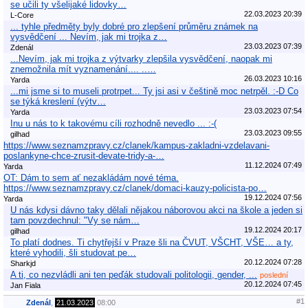
se učili ty všelijaké lidovky…
22.03.2023 20:39
L-Core
... tyhle předměty byly dobré pro zlepšení průměru známek na
vysvědčení ... Nevím, jak mi trojka z…
23.03.2023 07:39
Zdenál
...Nevím, jak mi trojka z výtvarky zlepšila vysvědčení, naopak mi
znemožnila mít vyznamenání.... ..…
26.03.2023 10:16
Yarda
...mi jsme si to museli protrpet... Ty jsi asi v češtině moc netrpěl. :-D Co
se týká kreslení (výtv…
23.03.2023 07:54
Yarda
Inu u nás to k takovému cíli rozhodně nevedlo ... :-(
23.03.2023 09:55
gilhad
https://www.seznamzpravy.cz/clanek/kampus-zakladni-vzdelavani-
poslankyne-chce-zrusit-devate-tridy-a-…
11.12.2024 07:49
Yarda
OT: Dám to sem ať nezakládám nové téma.
https://www.seznamzpravy.cz/clanek/domaci-kauzy-policista-po…
19.12.2024 07:56
Yarda
U nás kdysi dávno taky dělali nějakou náborovou akci na škole a jeden si
tam povzdechnul: "Vy se nám…
19.12.2024 20:17
gilhad
To platí dodnes. Ti chytřejší v Praze šli na ČVUT, VŠCHT, VŠE… a ty,
které vyhodili, šli studovat pe…
20.12.2024 07:28
Sharkjd
A ti, co nezvládli ani ten peďák studovali politologii, gender, ...
poslední
20.12.2024 07:45
Jan Fiala
#1
Zdenál
,
21.03.2023
08:00