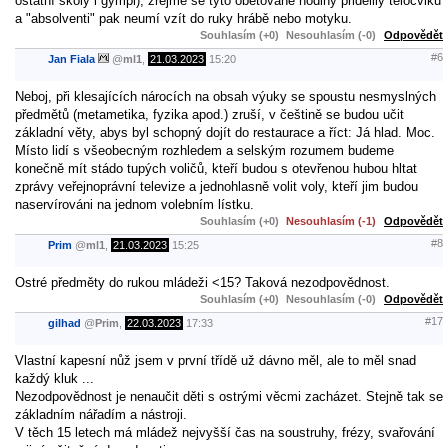
ostatní školy i gympl), zřejmě se tyto obětované hodiny přidělily tělocviku
a "absolventi" pak neumí vzít do ruky hrábě nebo motyku.
Souhlasím (+0)
Nesouhlasím (-0)
Odpovědět
#6
Jan Fiala
@
ml1
,
21.03.2023
15:20
Neboj, při klesajících nárocích na obsah výuky se spoustu nesmyslných
předmětů (metametika, fyzika apod.) zruší, v češtině se budou učit
základní věty, abys byl schopný dojít do restaurace a říct: Já hlad. Moc.
Místo lidí s všeobecným rozhledem a selským rozumem budeme
konečně mít stádo tupých voličů, kteří budou s otevřenou hubou hltat
zprávy veřejnoprávní televize a jednohlasně volit voly, kteří jim budou
naservírováni na jednom volebním lístku.
Souhlasím (+0)
Nesouhlasím (-1)
Odpovědět
#8
Prim
@
ml1
,
21.03.2023
15:25
Ostré předměty do rukou mládeži <15? Taková nezodpovědnost.
Souhlasím (+0)
Nesouhlasím (-0)
Odpovědět
#17
gilhad
@
Prim
,
22.03.2023
17:33
Vlastní kapesní nůž jsem v první třídě už dávno měl, ale to měl snad
každý kluk ...
Nezodpovědnost je nenaučit děti s ostrými věcmi zacházet. Stejně tak se
základním nářadím a nástroji.
V těch 15 letech má mládež nejvyšší čas na soustruhy, frézy, svařování