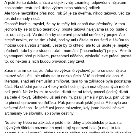
A jistě že se daleko snáze a objektivněji známkují odpovědi v nějakém
znalostním testu než třeba výkres nebo sádrový odlitek.
Ale tohle nevznikne přes noc, rok 24 je za dveřma, nikdo takovou věc za
rok dohromady nedá.
Osobně bych si myslel, že by to měly být aspoň dva předměty. V tom
jednom by se to bralo teoreticky, prostě taková nalejvárna (a boj bude o
to, co nalejvat). Ve druhém by se právě prováděl umělecký projev. Ale
stejně nevím, co se tím získá, hodiny ani učitele to neušetří a žákům to
možná udělá větší zmatek. Ještě by to chtělo, ale to už určitě je, nějaký
předmět, kde by se studenti učili i normální ("neumělecký") projev. Prostě
vystoupení před publikem, prezentaci něčeho, výsledků své práce, prostě
to, co někteří z nich budou provádět celý život.
Zase musím uznat, že třeba ve výtvarné výchově jsme se sice nějaké
takové věci učili, ale nikdy se to nezkoušelo. V té hudební ale ano. A
literaturu snad ani nemusím zmiňovat, tam to na základce byla podstatná
část. Na střední jsme za 4 roky měli hodin jiných než dějepisných méně
než prstů. Ne že by mi to vadilo, diktát se mi tehdy povedl (jediný diktát
za celé 4 roky). Slohovku už ani nevím, psali jsme ji v prváku, pan učitel
to přinesl opravené ve třeťáku. Pak jsme psali ještě jednu. A to byla asi
veškerá čeština. Jo ještě asi jedna mluvnice, kdy jsme hledali nějaké
archaismy ve slovníku spisovné češtiny.
No ale my třeba na základce ještě měli dílny a pěstitelské práce; na
bývalých šklních pozemcích nyní stojí sportovní hala (a mají to tak i