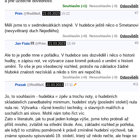
a jiné užitečné dovednosti.
Souhlasím (+1)
Nesouhlasím (-0)
Odpovědět
#7
Prim
@
RedMaX
,
21.03.2023
15:22
Měli jsme to v sedmdesátkách stejně. V hudebce ještě něco o Smetanovi
(nevyvětraný duch Nejedlého).
Souhlasím (+0)
Nesouhlasím (-0)
Odpovědět
#9
Jan Fiala
@
Prim
,
21.03.2023
15:49
Ale to je podle mne v pořádku. V hudebce ses dozvěděl i něco o historii
hudby, o zápisu not, ve výtvarce zase kromě pokusů o umění o historii
umění. To vše je pro všeobecný rozhled, protože na základce žádné
hluboké znalosti nezískáš a nikdo s tím ani nepočítá.
Souhlasím (+0)
Nesouhlasím (-0)
Odpovědět
#11
Prasak
@
RedMaX
,
21.03.2023
17:11
Jo, to souhlasím - hudebka = zpěv a trochu noty, o hudebních
skladatelích zanedbatelný minimum, hudební styly (poslední století) nula
nula nic. Výtvarka - různé kreslící techniky, o slavných malířích a
sochařích ani slovo. Mohli nám toho říct víc.
Zato v literatuře, jak tu psal jeden kolega výše, jsme toho probrali až
příliš mnoho, zvláště na střední škole. Ano, základní rozhled je potřeba,
ale když to vztáhnu poměrovně k právě zmíněné hudební výchově, tak
známe spoustu spisovatelů 19. století, který už nikdo nečte, ale hraje se