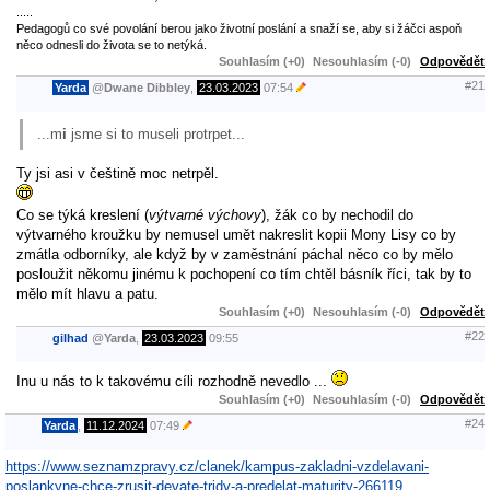
.....
Pedagogů co své povolání berou jako životní poslání a snaží se, aby si žáčci aspoň
něco odnesli do života se to netýká.
Souhlasím (+0)
Nesouhlasím (-0)
Odpovědět
#21
Yarda
@
Dwane Dibbley
,
23.03.2023
07:54
...m
i
jsme si to museli protrpet...
Ty jsi asi v češtině moc netrpěl.
Co se týká kreslení (
výtvarné výchovy
), žák co by nechodil do
výtvarného kroužku by nemusel umět nakreslit kopii Mony Lisy co by
zmátla odborníky, ale když by v zaměstnání páchal něco co by mělo
posloužit někomu jinému k pochopení co tím chtěl básník říci, tak by to
mělo mít hlavu a patu.
Souhlasím (+0)
Nesouhlasím (-0)
Odpovědět
#22
gilhad
@
Yarda
,
23.03.2023
09:55
Inu u nás to k takovému cíli rozhodně nevedlo ...
Souhlasím (+0)
Nesouhlasím (-0)
Odpovědět
#24
Yarda
,
11.12.2024
07:49
https://www.seznamzpravy.cz/clanek/kampus-zakladni-vzdelavani-
poslankyne-chce-zrusit-devate-tridy-a-predelat-maturity-266119