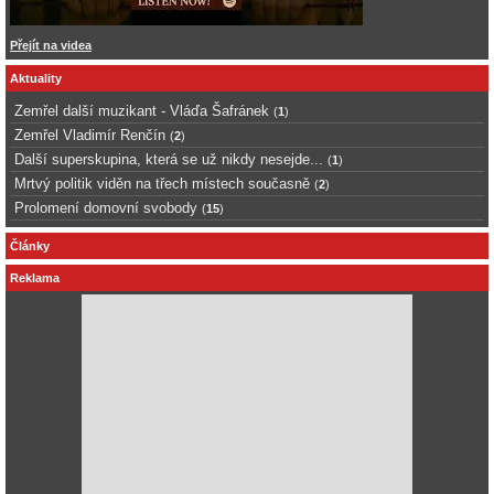
Přejít na videa
Aktuality
Zemřel další muzikant - Vláďa Šafránek
(
1
)
Zemřel Vladimír Renčín
(
2
)
Další superskupina, která se už nikdy nesejde...
(
1
)
Mrtvý politik viděn na třech místech současně
(
2
)
Prolomení domovní svobody
(
15
)
Články
Reklama