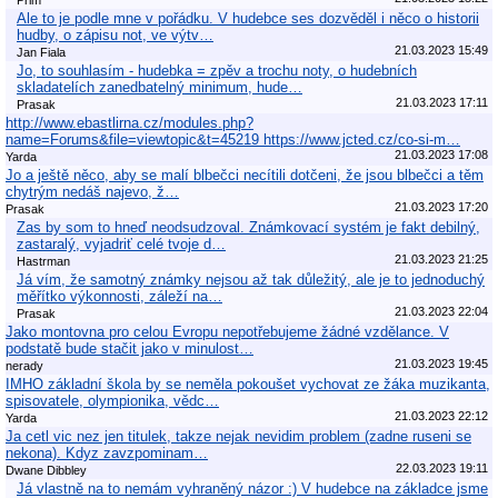
Ale to je podle mne v pořádku. V hudebce ses dozvěděl i něco o historii
hudby, o zápisu not, ve výtv…
21.03.2023 15:49
Jan Fiala
Jo, to souhlasím - hudebka = zpěv a trochu noty, o hudebních
skladatelích zanedbatelný minimum, hude…
21.03.2023 17:11
Prasak
http://www.ebastlirna.cz/modules.php?
name=Forums&file=viewtopic&t=45219 https://www.jcted.cz/co-si-m…
21.03.2023 17:08
Yarda
Jo a ještě něco, aby se malí blbečci necítili dotčeni, že jsou blbečci a těm
chytrým nedáš najevo, ž…
21.03.2023 17:20
Prasak
Zas by som to hneď neodsudzoval. Známkovací systém je fakt debilný,
zastaralý, vyjadriť celé tvoje d…
21.03.2023 21:25
Hastrman
Já vím, že samotný známky nejsou až tak důležitý, ale je to jednoduchý
měřítko výkonnosti, záleží na…
21.03.2023 22:04
Prasak
Jako montovna pro celou Evropu nepotřebujeme žádné vzdělance. V
podstatě bude stačit jako v minulost…
21.03.2023 19:45
nerady
IMHO základní škola by se neměla pokoušet vychovat ze žáka muzikanta,
spisovatele, olympionika, vědc…
21.03.2023 22:12
Yarda
Ja cetl vic nez jen titulek, takze nejak nevidim problem (zadne ruseni se
nekona). Kdyz zavzpominam…
22.03.2023 19:11
Dwane Dibbley
Já vlastně na to nemám vyhraněný názor :) V hudebce na základce jsme