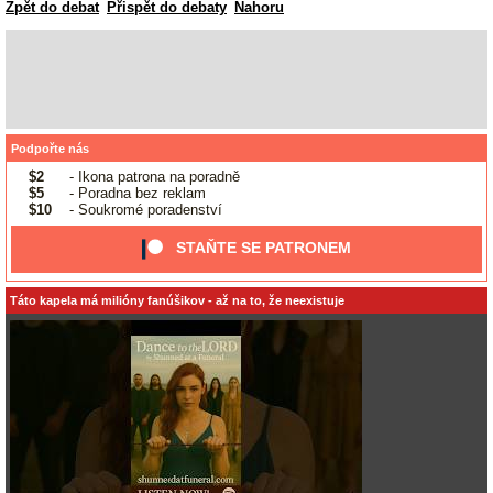
Zpět do debat
Přispět do debaty
Nahoru
Podpořte nás
$2
- Ikona patrona na poradně
$5
- Poradna bez reklam
$10
- Soukromé poradenství
STAŇTE SE PATRONEM
Táto kapela má milióny fanúšikov - až na to, že neexistuje