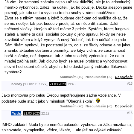
Já vím, že samotný známky nejsou až tak důležitý, ale je to jednoduchý
měřítko výkonnosti, záleží na učiteli, jak ho použije. Děcka alespoň jasně
poznají, jak kdo umí a vyvinou trochu snahy v rámci soutěživosti.
Život se s nikým nesere a když budeme dětičkám od malička dělat, že
se nic neděje, tak pak budou v prdeli, až se něco dít začne. Další
sněhový vločky, kterých už teď máme 3 prdele. Systém, kterej fungoval
staletí a máme tu další sociální pokusy o jeho úpravu. Nikdy se nelze
zavděčit všem a když vymyslíš nový "dobro", tak tím uděláš zlo jinde.
Sám říkám synkovi, že podstatný je to, co si ze školy odnese a ne jakou
známku aktuálně dostane z písemky, ale když vidím, že začíná nosit
horší známky, než doposud, tak z toho snadněji vydedukuji, že na to
mladej začíná srát. Jak dlouho bych se musel probírat a vyhodnocovat
slovní hodnocení učitelů, abych z toho dostal jasný indikátor flákavosti
synátora?
Souhlasím (+0)
Nesouhlasím (-0)
Odpovědět
#13
nerady
[90.182.197.xxx],
21.03.2023
19:45
Jako montovna pro celou Evropu nepotřebujeme žádné vzdělance. V
podstatě bude stačit jako v minulosti "Obecná škola".
Souhlasím (+0)
Nesouhlasím (-0)
Odpovědět
#16
Yarda
,
21.03.2023
22:12
IMHO základní škola by se neměla pokoušet vychovat ze žáka muzikanta,
spisovatele, olympionika, vědce, lékaře,... ale (
až na nějaké základní