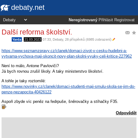
debaty.net
Neregistrovaný
Přihlásit
Registrovat
Další reforma školství.
Yarda
,
21.03.2023
07:33
,
Debaty
, 28 příspěvků (6985 zobrazení)
https://www.seznamzpravy.cz/clanek/domaci-zivot-v-cesku-hudebni-a-
vytvarna-vychova-maji-skoncit-novy-plan-skolni-vyuky-celi-kritice-227962
Není to málo, Antone Pavloviči?
Já bych rovnou zrušil školy. A taky ministerstvo školství.
A tohle je taky roztomilé:
https://www.novinky.cz/clanek/domaci-studenti-maji-smulu-skola-se-jim-do-
penze-nezapocita-40426122
Aspoň zbyde víc peněz na fedrpuše, šněrovačky a stíhačky F35.
Odpovědět