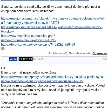
Soudruzi politici a soudružky političky zase nemají do čeho píchnout a
chtějí nám dokazovat svou užitečnost.
https://medium.seznam.cz/clanek/m-v-stranska-co-maji-spolecneho-eiffel-
a-f-l-vek-velky-vzdelavaci-prusvih-103705
https://debaty.net/discussions/3098056-pirati-a-starostove-navrhuji-novy-
typ-skoly
http://www.ebastlirna.cz/modules.php?
name=Forums&file=viewtopic&t=45219
https://forum.zive.cz/viewtopic.php?f=922&t=929499
Souhlasím (+0)
Nesouhlasím (-0)
Odpovědět
#25
Yarda
,
19.12.2024
07:56
OT:
Dám to sem ať nezakládám nové téma.
https://www.seznamzpravy.cz/clanek/domaci-kauzy-policista-poslal-syna-
nahravat-ucitelku-jednal-spravne-rozhodli-nadrizeni-266535
Docela by mne zajímalo, jaké postavení zastává ten pán u Policie. Pokud
není spokojený se školní výukou, snad už je legální, aby synka vzal ze
školy a vzdělával ho sám.
---
Vzpomněl jsem si na jednoho kolegu co odešel k Policii dělat něco kolem
počítačů. Pak nám říkal, když mu a dalším novým zaměstnancům někdo