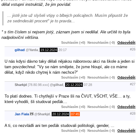
dělal vstupní instruktáž, že jim povídal:
... jistě jste už slyšeli vtipy o blbejch policajtech. Musím připustit že
ze sedmdesáti procent* je to pravda...
* s tím číslem si nejsem jistý, záznam jsem si nedělal. Ale určitě to byla
nadpoloviční většina.
Souhlasím (+0)
Nesouhlasím (-0)
Odpovědět
#26
gilhad
@
Yarda
,
19.12.2024
20:17
U nás kdysi dávno taky dělali nějakou náborovou akci na škole a jeden si
tam povzdechnul: "Vy se nám smějete, že jsme hloupí, ale co máme
dělat, když nikdo chytrej k nám nechce?"
Souhlasím (+0)
Nesouhlasím (-0)
Odpovědět
#27
Sharkjd
[78.80.98.xxx]
@
gilhad
,
20.12.2024
07:28
To platí dodnes. Ti chytřejší v Praze šli na ČVUT, VŠCHT, VŠE… a ty,
které vyhodili, šli studovat peďàk…
Souhlasím (+0)
Nesouhlasím (-0)
Odpovědět
#28
Jan Fiala
@
Sharkjd
,
20.12.2024
07:45
A ti, co nezvládli ani ten peďák studovali politologii, gender, ...
Souhlasím (+0)
Nesouhlasím (-0)
Odpovědět