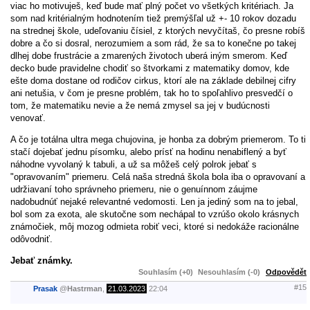
viac ho motivuješ, keď bude mať plný počet vo všetkých kritériach. Ja
som nad kritérialným hodnotením tiež premýšľal už +- 10 rokov dozadu
na strednej škole, udeľovaniu čísiel, z ktorých nevyčítaš, čo presne robíš
dobre a čo si dosral, nerozumiem a som rád, že sa to konečne po takej
dlhej dobe frustrácie a zmarených životoch uberá iným smerom. Keď
decko bude pravidelne chodiť so štvorkami z matematiky domov, kde
ešte doma dostane od rodičov cirkus, ktorí ale na základe debilnej cifry
ani netušia, v čom je presne problém, tak ho to spoľahlivo presvedčí o
tom, že matematiku nevie a že nemá zmysel sa jej v budúcnosti
venovať.
A čo je totálna ultra mega chujovina, je honba za dobrým priemerom. To ti
stačí dojebať jednu písomku, alebo prísť na hodinu nenabiflený a byť
náhodne vyvolaný k tabuli, a už sa môžeš celý polrok jebať s
"opravovaním" priemeru. Celá naša stredná škola bola iba o opravovaní a
udržiavaní toho správneho priemeru, nie o genuínnom záujme
nadobudnúť nejaké relevantné vedomosti. Len ja jediný som na to jebal,
bol som za exota, ale skutočne som nechápal to vzrúšo okolo krásnych
známočiek, môj mozog odmieta robiť veci, ktoré si nedokáže racionálne
odôvodniť.
Jebať známky.
Souhlasím (+0)
Nesouhlasím (-0)
Odpovědět
#15
Prasak
@
Hastrman
,
21.03.2023
22:04