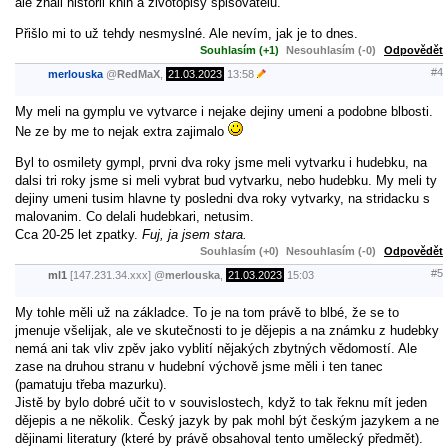
ale znali historii knih a životopisy spisovatelů.
Přišlo mi to už tehdy nesmyslné. Ale nevím, jak je to dnes.
Souhlasím (+1)
Nesouhlasím (-0)
Odpovědět
#4
merlouska
@
RedMaX
,
21.03.2023
13:58
My meli na gymplu ve vytvarce i nejake dejiny umeni a podobne blbosti.
Ne ze by me to nejak extra zajimalo
Byl to osmilety gympl, prvni dva roky jsme meli vytvarku i hudebku, na
dalsi tri roky jsme si meli vybrat bud vytvarku, nebo hudebku. My meli ty
dejiny umeni tusim hlavne ty posledni dva roky vytvarky, na stridacku s
malovanim. Co delali hudebkari, netusim.
Cca 20-25 let zpatky.
Fuj, ja jsem stara.
Souhlasím (+0)
Nesouhlasím (-0)
Odpovědět
#5
ml1
[147.231.34.xxx]
@
merlouska
,
21.03.2023
15:03
My tohle měli už na základce. To je na tom právě to blbé, že se to
jmenuje všelijak, ale ve skutečnosti to je dějepis a na známku z hudebky
nemá ani tak vliv zpěv jako vyblití nějakých zbytných vědomostí. Ale
zase na druhou stranu v hudební výchově jsme měli i ten tanec
(pamatuju třeba mazurku).
Jistě by bylo dobré učit to v souvislostech, když to tak řeknu mít jeden
dějepis a ne několik. Český jazyk by pak mohl být českým jazykem a ne
dějinami literatury (které by právě obsahoval tento umělecký předmět).