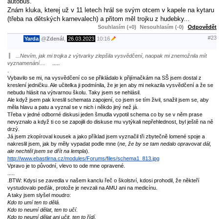
autobus.
Znám kluka, kterej už v 11 letech hrál se svým otcem v kapele na kytaru
(třeba na dětských karnevalech) a přitom měl trojku z hudebky...
Souhlasím (+0)
Nesouhlasím (-0)
Odpovědět
#23
Yarda
@
Zdenál
,
26.03.2023
10:16
...Nevím, jak mi trojka z výtvarky zlepšila vysvědčení, naopak mi znemožnila mít
vyznamenání....
.....
.
Vybavilo se mi, na vysvědčení co se přikládalo k přijímačkám na SŠ jsem dostal z
kreslení jedničku. Ale učitelka ji podmínila, že je jen aby mi nekazila vysvědčení a že se
nebudu hlásit na výtvarnou školu. Taky jsem se nehlásil.
Ale když jsem pak kreslil schemata zapojení, co jsem se tím živil, snažil jsem se, aby
měla hlavu a patu a vyznal se v nich i někdo jiný než já.
Třeba v jedné odborné diskusi jeden šmudla vypotil schema co by se v něm prase
nevyznalo a když ti co se zapojili do diskuse mu vytýkali nepřehlednost, byl ještě na ně
drzý.
Já jsem zkopíroval kousek a jako příklad jsem vyznačil tři zbytečně lomené spoje a
nakreslil jsem, jak by měly vypadat podle mne (
ne, že by se tam nedalo opravovat dál,
ale nechtěl jsem se dřít na lempla
).
http://www.ebastlirna.cz/modules/Forums/files/schema1_813.jpg
Vpravo je to původní, vlevo to ode mne opravené.
.....
.
BTW: Kdysi se zavedla v našem kanclu řeč o školství, kdosi prohodil, že někteří
vystudovalo peďák, protože je nevzali na AMU ani na medicínu.
A taky jsem slyšel moudro:
Kdo to umí ten to dělá.
Kdo to neumí dělat, ten to učí.
Kdo to neumí dělat ani učit, ten to řídí.