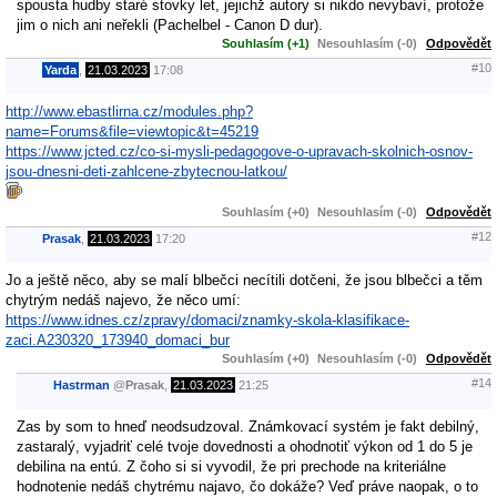
spousta hudby staré stovky let, jejichž autory si nikdo nevybaví, protože
jim o nich ani neřekli (Pachelbel - Canon D dur).
Souhlasím (+1)
Nesouhlasím (-0)
Odpovědět
#10
Yarda
,
21.03.2023
17:08
http://www.ebastlirna.cz/modules.php?
name=Forums&file=viewtopic&t=45219
https://www.jcted.cz/co-si-mysli-pedagogove-o-upravach-skolnich-osnov-
jsou-dnesni-deti-zahlcene-zbytecnou-latkou/
Souhlasím (+0)
Nesouhlasím (-0)
Odpovědět
#12
Prasak
,
21.03.2023
17:20
Jo a ještě něco, aby se malí blbečci necítili dotčeni, že jsou blbečci a těm
chytrým nedáš najevo, že něco umí:
https://www.idnes.cz/zpravy/domaci/znamky-skola-klasifikace-
zaci.A230320_173940_domaci_bur
Souhlasím (+0)
Nesouhlasím (-0)
Odpovědět
#14
Hastrman
@
Prasak
,
21.03.2023
21:25
Zas by som to hneď neodsudzoval. Známkovací systém je fakt debilný,
zastaralý, vyjadriť celé tvoje dovednosti a ohodnotiť výkon od 1 do 5 je
debilina na entú. Z čoho si si vyvodil, že pri prechode na kriteriálne
hodnotenie nedáš chytrému najavo, čo dokáže? Veď práve naopak, o to