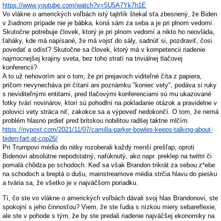
https://www.youtube.com/watch?v=5U5A7Yk7h1E
Vo vlákne o amerických voľbách istý tajtrlík štekal sťa zbesnený, že Biden
v žiadnom prípade nie je bábka, koná sám za seba a je pri plnom vedomí.
Skutočne potrebuje človek, ktorý je pri plnom vedomí a nikto ho neovláda,
ťaháky, kde má napísané, že má vojsť do sály, sadnúť si, pozdraviť, čosi
povedať a odísť? Skutočne sa človek, ktorý má v kompetencii riadenie
najmocnejšej krajiny sveta, bez toho stratí na triviálnej tlačovej
konferencii?
A to už nehovorím ani o tom, že pri prejavoch viditeľné číta z papiera,
pričom nevynecháva pri čítaní ani poznámku "koniec vety", podáva si ruky
s neviditeľnými entitami, pred tlačovými konferenciami sú mu ukazované
fotky tvárí novinárov, ktorí sú pohodlní na pokladanie otázok a pravidelne v
polovici vety stráca niť, zakokce sa a výpoveď nedokončí. O tom, že nemá
problém hlasno prdieť pred britskou nobilitou radšej taktne mlčím.
https://nypost.com/2021/11/07/camilla-parker-bowles-keeps-talking-about-
biden-fart-at-cop26/
Pri Trumpovi média do nitky rozoberali každý menší prešľap, oproti
Bidenovi absolútne nepodstatný, nafúknutý, ako napr. preklep na twittri či
pomalá chôdza po schodoch. Keď sa však Brandon trikrát za sebou z*ebe
na schodoch a breptá o dušu, mainstreamove média strčia hlavu do piesku
a tvária sa, že všetko je v najväčšom poriadku.
Tí, čo ste vo vlákne o amerických voľbách dávali svoj hlas Brandonovi, ste
spokojní s jeho činnosťou? Viem, že ste ľudia s nízkou miery sebareflexie,
ale ste v pohode s tým, že by ste predali riadenie najväčšej ekonomiky na