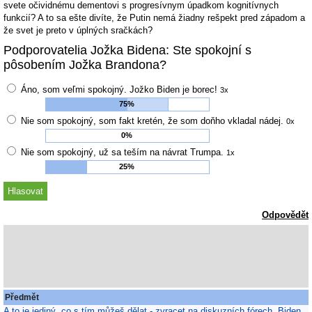
svete očividnému dementovi s progresívnym úpadkom kognitívnych
funkcií? A to sa ešte divíte, že Putin nemá žiadny rešpekt pred západom a
že svet je preto v úplných sračkách?
Podporovatelia Jožka Bidena: Ste spokojní s
pôsobením Jožka Brandona?
Áno, som veľmi spokojný. Jožko Biden je borec!
3x
75%
Nie som spokojný, som fakt kretén, že som doňho vkladal nádej.
0x
0%
Nie som spokojný, už sa teším na návrat Trumpa.
1x
25%
Odpovědět
Předmět
A to je jediný, co s tím můžeš dělat - zvracet na diskuzních fórech. Biden