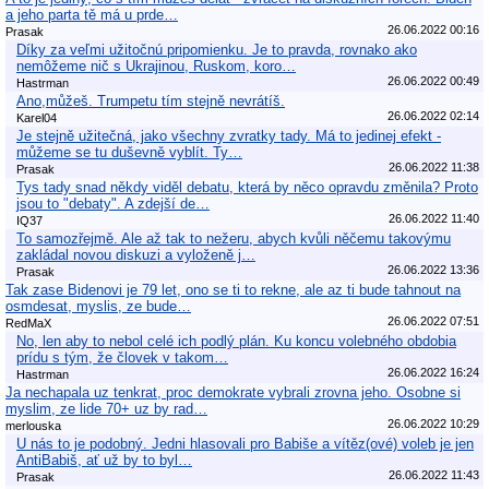
a jeho parta tě má u prde…
26.06.2022 00:16
Prasak
Díky za veľmi užitočnú pripomienku. Je to pravda, rovnako ako
nemôžeme nič s Ukrajinou, Ruskom, koro…
26.06.2022 00:49
Hastrman
Ano,můžeš. Trumpetu tím stejně nevrátíš.
26.06.2022 02:14
Karel04
Je stejně užitečná, jako všechny zvratky tady. Má to jedinej efekt -
můžeme se tu duševně vyblít. Ty…
26.06.2022 11:38
Prasak
Tys tady snad někdy viděl debatu, která by něco opravdu změnila? Proto
jsou to "debaty". A zdejší de…
26.06.2022 11:40
IQ37
To samozřejmě. Ale až tak to nežeru, abych kvůli něčemu takovýmu
zakládal novou diskuzi a vyloženě j…
26.06.2022 13:36
Prasak
Tak zase Bidenovi je 79 let, ono se ti to rekne, ale az ti bude tahnout na
osmdesat, myslis, ze bude…
26.06.2022 07:51
RedMaX
No, len aby to nebol celé ich podlý plán. Ku koncu volebného obdobia
prídu s tým, že človek v takom…
26.06.2022 16:24
Hastrman
Ja nechapala uz tenkrat, proc demokrate vybrali zrovna jeho. Osobne si
myslim, ze lide 70+ uz by rad…
26.06.2022 10:29
merlouska
U nás to je podobný. Jedni hlasovali pro Babiše a vítěz(ové) voleb je jen
AntiBabiš, ať už by to byl…
26.06.2022 11:43
Prasak