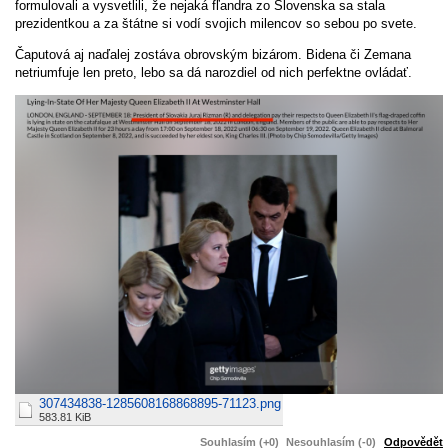
formulovali a vysvetlili, že nejaká fľandra zo Slovenska sa stala
prezidentkou a za štátne si vodí svojich milencov so sebou po svete.
Čaputová aj naďalej zostáva obrovským bizárom. Bidena či Zemana
netriumfuje len preto, lebo sa dá narozdiel od nich perfektne ovládať.
307434838-1285608168868895-71123.png
583.81 KiB
Souhlasím (+0)
Nesouhlasím (-0)
Odpovědět