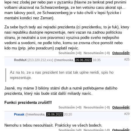
lepe nez zlodej per nebo pan v pyzamku (hlavne ze tenkrat pred prvnimi
volbami ukazoval na Schwarzenberga, ze ten vetsinu casu akorat spi...
mam takovy pocit, ze Schwarzenberg je v tuto chvili v lepsi fyzicke i
mentalni kondici nez Zeman).
Za sebe bych tedy asi nejradsi prezidenta (ci prezidentku, to je fuk), ktery
nasi republiku dustojne reprezentuje, neni vazan na zadnou politickou
stranu, je neutralni a sve pravomoci vyuziva podle sveho nejlepsiho
vedomi a svedomi, ne podle toho, komu se zrovna chce pomstit nebo
kdo mu (prip. jeho poradcum) zaplatil nejvic.
Souhlasím (+0)
Nesouhlasím (-0)
Odpovědět
#25
RedMaX
[213.220.212.xxx]
@
merlouska
,
26.06.2022
16:35
Az na to, ze u nas prezident ten stat tak uplne neridi, spis ho
reprezentuje.
Jasně, my máme 3 bilióny státní dluh a nutně potřebujeme dalšího
prezidenta, který nás bude stát další miliardy navíc.
Funkci prezidenta zrušit!!!
Souhlasím (+0)
Nesouhlasím (-0)
Odpovědět
#29
Prasak
@
merlouska
,
26.06.2022
20:20
Nemohu s tebou nesouhlasit. Prakticky ve všech bodech.
Souhlasím (+0)
Nesouhlasím (-0)
Odpovědět