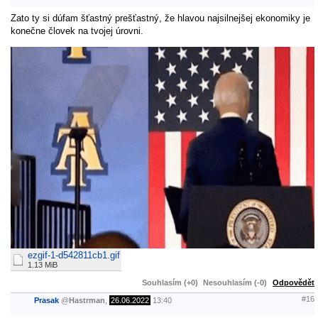
Zato ty si dúfam šťastný prešťastný, že hlavou najsilnejšej ekonomiky je
konečne človek na tvojej úrovni.
ezgif-1-d542811cb1.gif
1.13 MiB
Souhlasím (+0)
Nesouhlasím (-0)
Odpovědět
#16
Prasak
@
Hastrman
,
26.06.2022
13:40