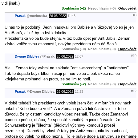
vidi jinak.)
Souhlasím (+2)
Nesouhlasím (-0)
Odpovědět
#8
Prasak
@
merlouska
,
26.06.2022
11:43
U nás to je podobný. Jedni hlasovali pro Babiše a vítěz(ové) voleb je jen
AntiBabiš, ať už by to byl kdokoliv.
Prezidentská volba bude stejná, vítěz bude opět jen AntiBabiš. Zeman
získal voliče svou osobností, novýho prezidenta nám dá Babiš.
Souhlasím (+0)
Nesouhlasím (-0)
Odpovědět
#10
Dwane Dibbley
@
Prasak
,
26.06.2022
12:07
Ale... Zeman taky vyhral na zaklade "antiswarzenberg" a "antidrahos".
Tak to dopada kdyz blbci hlasaji primou volbu a pak skoci na lep
kdejakemu prolhanci jen proto, ze se jim to hodi.
Souhlasím (+2)
Nesouhlasím (-0)
Odpovědět
#12
Prasak
@
Dwane Dibbley
,
26.06.2022
12:23
V době tehdejších prezidentských voleb jsem četl v místních novinách
anketu "Koho budete volit". A u Zemana právě lidi často volili z toho
důvodu, že ty ostatní kandidáty vůbec neznali. Takže dost Zemanovi
pomohlo jméno, chápu, že spoustě zahořklých jedinců vadilo, že
Schwazenberg je "šlechta" (dědictví výchovy komoušů prostě
nezmizelo). Drahoš byl vlastně taky jen AntiZeman, nikoliv osobnost,
protože do voleb ho nikdo neznal. To je právě docela smutný, že nemáme