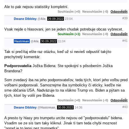
Ale to pak nejsou statistiky kompletní.
Souhlasím (+0)
Nesouhlasím (-0)
Odpovědět
#39
Dwane Dibbley
@
Ale
,
29.09.2022
23:04
Vsak nejde o hlasovani, jen se jeden chudak potrebuje obcas vybrecet.
Souhlasím (+1)
Nesouhlasím (-0)
Odpovědět
#41
Hastrman
@
Ale
,
30.09.2022
11:04
Tak si prečítaj ešte raz otázku, keď už si nevieš odpustiť takýto
prechytrelý komentár.
Podporovatelia
Jožka Bidena: Ste spokojní s pôsobením Jožka
Brandona?
Som zvedavý iba na jeho podporovateľov, teda tých, ktorí jeho voľbu pred
voľbami podporovali. Samozrejme iba symbolicky či eticky, keďže nie
sme občania USA. Nadväzuje to na vlákno Trump vs. Biden a pýtam sa
tých, ktorí by volili pre Bidena.
Souhlasím (+0)
Nesouhlasím (-0)
Odpovědět
#43
Dwane Dibbley
@
Hastrman
,
30.09.2022
14:36
A presto ty hlasy pro trumpetu urcite nejsou od "podporovatelu" bidena.
Vsadim se ze sis tam taky kliknul. Jinak ti tam teda chybi moznost
"porad je to lepsi nez trumpetka".