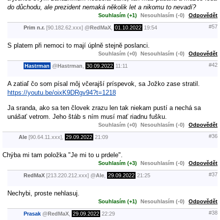
do důchodu, ale prezident nemaká několik let a nikomu to nevadí?
Souhlasím (+1)
Nesouhlasím (-0)
Odpovědět
#57
Prim n.r.
[90.182.62.xxx]
@
RedMaX
,
01.10.2022
19:54
S platem při nemoci to mají úplně stejně poslanci.
Souhlasím (+0)
Nesouhlasím (-0)
Odpovědět
#42
Hastrman
@
Hastrman
,
30.09.2022
11:11
A zatiaľ čo som písal môj včerajší príspevok, sa Jožko zase stratil.
https://youtu.be/oixK9DRgv94?t=1218
Ja sranda, ako sa ten človek zrazu len tak niekam pustí a nechá sa
unášať vetrom. Jeho štáb s ním musí mať riadnu fušku.
Souhlasím (+0)
Nesouhlasím (-0)
Odpovědět
#36
Ale
[90.64.11.xxx],
29.09.2022
21:09
Chýba mi tam položka "Je mi to u prdele".
Souhlasím (+3)
Nesouhlasím (-0)
Odpovědět
#37
RedMaX
[213.220.212.xxx]
@
Ale
,
29.09.2022
21:25
Nechybi, proste nehlasuj.
Souhlasím (+1)
Nesouhlasím (-0)
Odpovědět
#38
Prasak
@
RedMaX
,
29.09.2022
22:29