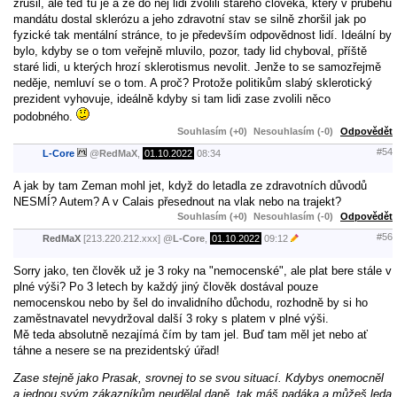
zrušil, ale teď tu je a že do něj lidi zvolili starého člověka, který v průběhu
mandátu dostal sklerózu a jeho zdravotní stav se silně zhoršil jak po
fyzické tak mentální stránce, to je především odpovědnost lidí. Ideální by
bylo, kdyby se o tom veřejně mluvilo, pozor, tady lid chyboval, příště
staré lidi, u kterých hrozí sklerotismus nevolit. Jenže to se samozřejmě
neděje, nemluví se o tom. A proč? Protože politikům slabý sklerotický
prezident vyhovuje, ideálně kdyby si tam lidi zase zvolili něco
podobného.
Souhlasím (+0)
Nesouhlasím (-0)
Odpovědět
#54
L-Core
@
RedMaX
,
01.10.2022
08:34
A jak by tam Zeman mohl jet, když do letadla ze zdravotních důvodů
NESMÍ? Autem? A v Calais přesednout na vlak nebo na trajekt?
Souhlasím (+0)
Nesouhlasím (-0)
Odpovědět
#56
RedMaX
[213.220.212.xxx]
@
L-Core
,
01.10.2022
09:12
Sorry jako, ten člověk už je 3 roky na "nemocenské", ale plat bere stále v
plné výši? Po 3 letech by každý jiný člověk dostával pouze
nemocenskou nebo by šel do invalidního důchodu, rozhodně by si ho
zaměstnavatel nevydržoval další 3 roky s platem v plné výši.
Mě teda absolutně nezajímá čím by tam jel. Buď tam měl jet nebo ať
táhne a nesere se na prezidentský úřad!
Zase stejně jako Prasak, srovnej to se svou situací. Kdybys onemocněl
a jednou svým zákazníkům neudělal daně, tak máš padáka a můžeš leda