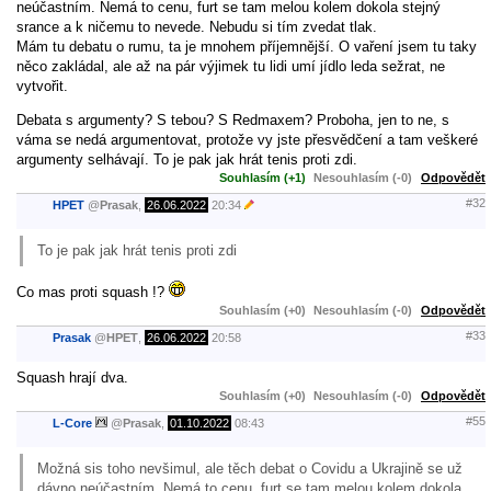
neúčastním. Nemá to cenu, furt se tam melou kolem dokola stejný
srance a k ničemu to nevede. Nebudu si tím zvedat tlak.
Mám tu debatu o rumu, ta je mnohem příjemnější. O vaření jsem tu taky
něco zakládal, ale až na pár výjimek tu lidi umí jídlo leda sežrat, ne
vytvořit.
Debata s argumenty? S tebou? S Redmaxem? Proboha, jen to ne, s
váma se nedá argumentovat, protože vy jste přesvědčení a tam veškeré
argumenty selhávají. To je pak jak hrát tenis proti zdi.
Souhlasím (+1)
Nesouhlasím (-0)
Odpovědět
#32
HPET
@
Prasak
,
26.06.2022
20:34
To je pak jak hrát tenis proti zdi
Co mas proti squash !?
Souhlasím (+0)
Nesouhlasím (-0)
Odpovědět
#33
Prasak
@
HPET
,
26.06.2022
20:58
Squash hrají dva.
Souhlasím (+0)
Nesouhlasím (-0)
Odpovědět
#55
L-Core
@
Prasak
,
01.10.2022
08:43
Možná sis toho nevšimul, ale těch debat o Covidu a Ukrajině se už
dávno neúčastním. Nemá to cenu, furt se tam melou kolem dokola