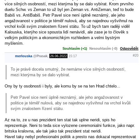
více silných osobností, mezi kterýma by se dalo vybírat. Krom prvního
duelu Schw. vs Zeman to už byl jen Zeman vs. AntiZeman, teď to bude
Babiš vs. AntiBabiš. Petr Pavel sice není úplně neznámý, ale jeho
angažovanost v politice je téměř nulová, aby se najednou vyšvihnul na
vrchol kvůli svým znalostem řízení státu. To už bych tam raději viděl
Kalouska, kterýho sice spousta lidí nenávidí, ale zase je to člověk s
velkým politickým a ekonomichkým rozhledem a velmi bystrým
myšlením.
Souhlasím (+1)
Nesouhlasím (-0)
Odpovědět
#20
merlouska
@
Prasak
,
26.06.2022
15:17
To je právě docela smutný, že nemáme více silných osobností,
mezi kterýma by se dalo vybírat.
Ony by ty osobnosti i byly, ale komu by se na ten Hrad chtelo...
Petr Pavel sice není úplně neznámý, ale jeho angažovanost v
politice je téměř nulová, aby se najednou vyšvihnul na vrchol kvůli
svým znalostem řízení státu.
Az na to, ze u nas prezident ten stat tak uplne neridi, spis ho
reprezentuje. Neni to teda sice vylozene ceremonialni funkce, jako napr.
britska kralovna, ale tak jako tak prezident stat neridi.
Havel taky nebyl profesionalni politik a presto nas dokazal reprezentovat