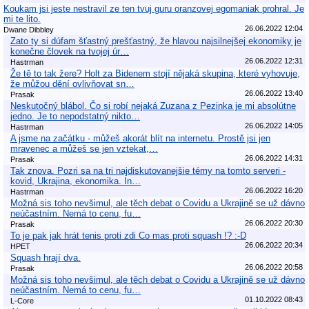
Koukam jsi jeste nestravil ze ten tvuj guru oranzovej egomaniak prohral. Je
mi te lito.
26.06.2022 12:04
Dwane Dibbley
Zato ty si dúfam šťastný prešťastný, že hlavou najsilnejšej ekonomiky je
konečne človek na tvojej úr…
26.06.2022 12:31
Hastrman
Že tě to tak žere? Holt za Bidenem stojí nějaká skupina, které vyhovuje,
že můžou dění ovlivňovat sn…
26.06.2022 13:40
Prasak
Neskutočný blábol. Čo si robí nejaká Zuzana z Pezinka je mi absolútne
jedno. Je to nepodstatný nikto…
26.06.2022 14:05
Hastrman
A jsme na začátku - můžeš akorát blít na internetu. Prostě jsi jen
mravenec a můžeš se jen vztekat,…
26.06.2022 14:31
Prasak
Tak znova. Pozri sa na tri najdiskutovanejšie témy na tomto serveri -
kovid, Ukrajina, ekonomika. In…
26.06.2022 16:20
Hastrman
Možná sis toho nevšimul, ale těch debat o Covidu a Ukrajině se už dávno
neúčastním. Nemá to cenu, fu…
26.06.2022 20:30
Prasak
To je pak jak hrát tenis proti zdi Co mas proti squash !? :-D
26.06.2022 20:34
HPET
Squash hrají dva.
26.06.2022 20:58
Prasak
Možná sis toho nevšimul, ale těch debat o Covidu a Ukrajině se už dávno
neúčastním. Nemá to cenu, fu…
01.10.2022 08:43
L-Core