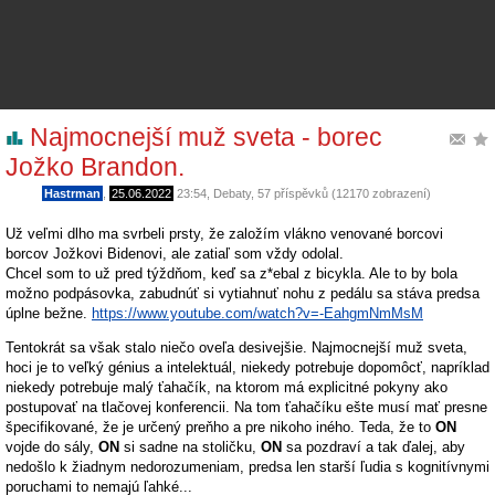
Najmocnejší muž sveta - borec
Jožko Brandon.
Hastrman
,
25.06.2022
23:54
,
Debaty
, 57 příspěvků (12170 zobrazení)
Už veľmi dlho ma svrbeli prsty, že založím vlákno venované borcovi
borcov Jožkovi Bidenovi, ale zatiaľ som vždy odolal.
Chcel som to už pred týždňom, keď sa z*ebal z bicykla. Ale to by bola
možno podpásovka, zabudnúť si vytiahnuť nohu z pedálu sa stáva predsa
úplne bežne.
https://www.youtube.com/watch?v=-EahgmNmMsM
Tentokrát sa však stalo niečo oveľa desivejšie. Najmocnejší muž sveta,
hoci je to veľký génius a intelektuál, niekedy potrebuje dopomôcť, napríklad
niekedy potrebuje malý ťahačík, na ktorom má explicitné pokyny ako
postupovať na tlačovej konferencii. Na tom ťahačíku ešte musí mať presne
špecifikované, že je určený preňho a pre nikoho iného. Teda, že to
ON
vojde do sály,
ON
si sadne na stoličku,
ON
sa pozdraví a tak ďalej, aby
nedošlo k žiadnym nedorozumeniam, predsa len starší ľudia s kognitívnymi
poruchami to nemajú ľahké...