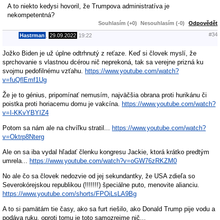
A to niekto kedysi hovoril, že Trumpova administratíva je
nekompetentná?
Souhlasím (+0)
Nesouhlasím (-0)
Odpovědět
#34
Hastrman
,
29.09.2022
19:22
Jožko Biden je už úplne odtrhnutý z reťaze. Keď si človek myslí, že
sprchovanie s vlastnou dcérou nič neprekoná, tak sa verejne prizná ku
svojmu pedofilnému vzťahu.
https://www.youtube.com/watch?
v=fuQflEmf1Ug
Že je to génius, pripomínať nemusím, najväčšia obrana proti hurikánu či
poistka proti horiacemu domu je vakcína.
https://www.youtube.com/watch?
v=I-KKvYBYIZ4
Potom sa nám ale na chvíľku stratil...
https://www.youtube.com/watch?
v=Oktrp8Nterg
Ale on sa iba vydal hľadať členku kongresu Jackie, ktorá krátko predtým
umrela...
https://www.youtube.com/watch?v=oGW76zRKZM0
No ale čo sa človek nedozvie od jej sekundantky, že USA zdieľa so
Severokórejskou republikou (!!!!!!!) špeciálne puto, menovite alianciu.
https://www.youtube.com/shorts/FPOiLsLA9Bg
A to si pamätám tie časy, ako sa furt riešilo, ako Donald Trump pije vodu a
podáva ruku, oproti tomu je toto samozrejme nič...