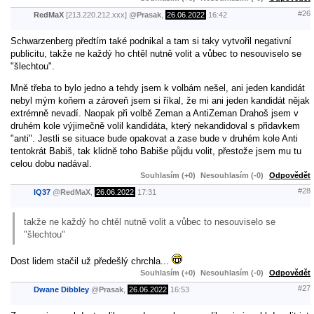
#26
RedMaX
[213.220.212.xxx]
@
Prasak
,
26.06.2022
16:42
Schwarzenberg předtím také podnikal a tam si taky vytvořil negativní
publicitu, takže ne každý ho chtěl nutně volit a vůbec to nesouviselo se
"šlechtou".
Mně třeba to bylo jedno a tehdy jsem k volbám nešel, ani jeden kandidát
nebyl mým koňem a zároveň jsem si říkal, že mi ani jeden kandidát nějak
extrémně nevadí. Naopak při volbě Zeman a AntiZeman Drahoš jsem v
druhém kole výjimečně volil kandidáta, který nekandidoval s přidavkem
"anti". Jestli se situace bude opakovat a zase bude v druhém kole Anti
tentokrát Babiš, tak klidně toho Babiše půjdu volit, přestože jsem mu tu
celou dobu nadával.
Souhlasím (+0)
Nesouhlasím (-0)
Odpovědět
#28
IQ37
@
RedMaX
,
26.06.2022
17:31
takže ne každý ho chtěl nutně volit a vůbec to nesouviselo se
"šlechtou"
Dost lidem stačil už předešlý chrchla...
Souhlasím (+0)
Nesouhlasím (-0)
Odpovědět
#27
Dwane Dibbley
@
Prasak
,
26.06.2022
16:53