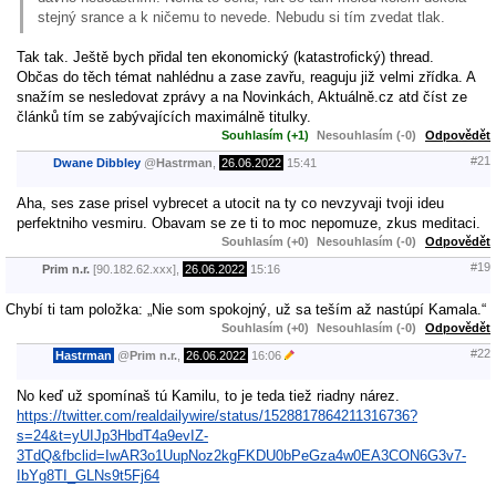
stejný srance a k ničemu to nevede. Nebudu si tím zvedat tlak.
Tak tak. Ještě bych přidal ten ekonomický (katastrofický) thread.
Občas do těch témat nahlédnu a zase zavřu, reaguju již velmi zřídka. A
snažím se nesledovat zprávy a na Novinkách, Aktuálně.cz atd číst ze
článků tím se zabývajících maximálně titulky.
Souhlasím (+1)
Nesouhlasím (-0)
Odpovědět
#21
Dwane Dibbley
@
Hastrman
,
26.06.2022
15:41
Aha, ses zase prisel vybrecet a utocit na ty co nevzyvaji tvoji ideu
perfektniho vesmiru. Obavam se ze ti to moc nepomuze, zkus meditaci.
Souhlasím (+0)
Nesouhlasím (-0)
Odpovědět
#19
Prim n.r.
[90.182.62.xxx],
26.06.2022
15:16
Chybí ti tam položka: „Nie som spokojný, už sa teším až nastúpí Kamala.“
Souhlasím (+0)
Nesouhlasím (-0)
Odpovědět
#22
Hastrman
@
Prim n.r.
,
26.06.2022
16:06
No keď už spomínaš tú Kamilu, to je teda tiež riadny nárez.
https://twitter.com/realdailywire/status/1528817864211316736?
s=24&t=yUIJp3HbdT4a9evIZ-
3TdQ&fbclid=IwAR3o1UupNoz2kgFKDU0bPeGza4w0EA3CON6G3v7-
IbYg8TI_GLNs9t5Fj64