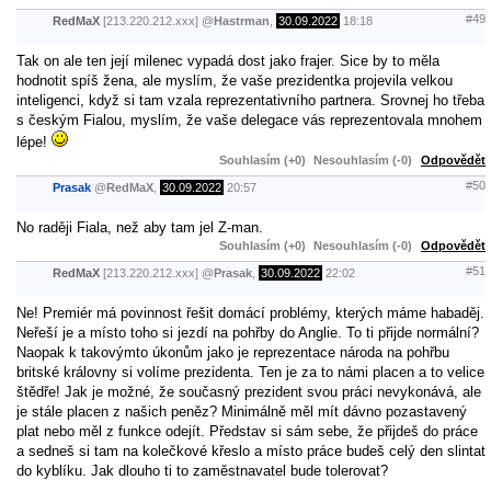
#49
RedMaX
[213.220.212.xxx]
@
Hastrman
,
30.09.2022
18:18
Tak on ale ten její milenec vypadá dost jako frajer. Sice by to měla
hodnotit spíš žena, ale myslím, že vaše prezidentka projevila velkou
inteligenci, když si tam vzala reprezentativního partnera. Srovnej ho třeba
s českým Fialou, myslím, že vaše delegace vás reprezentovala mnohem
lépe!
Souhlasím (+0)
Nesouhlasím (-0)
Odpovědět
#50
Prasak
@
RedMaX
,
30.09.2022
20:57
No raději Fiala, než aby tam jel Z-man.
Souhlasím (+0)
Nesouhlasím (-0)
Odpovědět
#51
RedMaX
[213.220.212.xxx]
@
Prasak
,
30.09.2022
22:02
Ne! Premiér má povinnost řešit domácí problémy, kterých máme habaděj.
Neřeší je a místo toho si jezdí na pohřby do Anglie. To ti přijde normální?
Naopak k takovýmto úkonům jako je reprezentace národa na pohřbu
britské královny si volíme prezidenta. Ten je za to námi placen a to velice
štědře! Jak je možné, že současný prezident svou práci nevykonává, ale
je stále placen z našich peněz? Minimálně měl mít dávno pozastavený
plat nebo měl z funkce odejít. Představ si sám sebe, že přijdeš do práce
a sedneš si tam na kolečkové křeslo a místo práce budeš celý den slintat
do kyblíku. Jak dlouho ti to zaměstnavatel bude tolerovat?