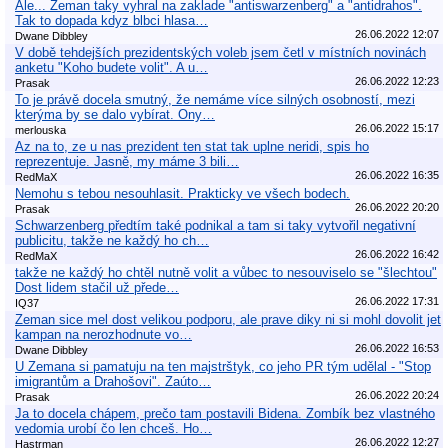
Ale... Zeman taky vyhral na zaklade "antiswarzenberg" a "antidrahos".
Tak to dopada kdyz blbci hlasa…
26.06.2022 12:07
Dwane Dibbley
V době tehdejších prezidentských voleb jsem četl v místních novinách
anketu "Koho budete volit". A u…
26.06.2022 12:23
Prasak
To je právě docela smutný, že nemáme více silných osobností, mezi
kterýma by se dalo vybírat. Ony…
26.06.2022 15:17
merlouska
Az na to, ze u nas prezident ten stat tak uplne neridi, spis ho
reprezentuje. Jasně, my máme 3 bili…
26.06.2022 16:35
RedMaX
Nemohu s tebou nesouhlasit. Prakticky ve všech bodech.
26.06.2022 20:20
Prasak
Schwarzenberg předtím také podnikal a tam si taky vytvořil negativní
publicitu, takže ne každý ho ch…
26.06.2022 16:42
RedMaX
takže ne každý ho chtěl nutně volit a vůbec to nesouviselo se "šlechtou"
Dost lidem stačil už přede…
26.06.2022 17:31
IQ37
Zeman sice mel dost velikou podporu, ale prave diky ni si mohl dovolit jet
kampan na nerozhodnute vo…
26.06.2022 16:53
Dwane Dibbley
U Zemana si pamatuju na ten majstrštyk, co jeho PR tým udělal - "Stop
imigrantům a Drahošovi". Zaúto…
26.06.2022 20:24
Prasak
Ja to docela chápem, prečo tam postavili Bidena. Zombík bez vlastného
vedomia urobí čo len chceš. Ho…
26.06.2022 12:27
Hastrman