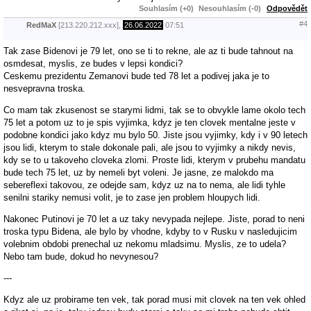
Souhlasím (+0)
Nesouhlasím (-0)
Odpovědět
#4
RedMaX
[213.220.212.xxx],
26.06.2022
07:51
Tak zase Bidenovi je 79 let, ono se ti to rekne, ale az ti bude tahnout na
osmdesat, myslis, ze budes v lepsi kondici?
Ceskemu prezidentu Zemanovi bude ted 78 let a podivej jaka je to
nesvepravna troska.
Co mam tak zkusenost se starymi lidmi, tak se to obvykle lame okolo tech
75 let a potom uz to je spis vyjimka, kdyz je ten clovek mentalne jeste v
podobne kondici jako kdyz mu bylo 50. Jiste jsou vyjimky, kdy i v 90 letech
jsou lidi, kterym to stale dokonale pali, ale jsou to vyjimky a nikdy nevis,
kdy se to u takoveho cloveka zlomi. Proste lidi, kterym v prubehu mandatu
bude tech 75 let, uz by nemeli byt voleni. Je jasne, ze malokdo ma
sebereflexi takovou, ze odejde sam, kdyz uz na to nema, ale lidi tyhle
senilni stariky nemusi volit, je to zase jen problem hloupych lidi.
Nakonec Putinovi je 70 let a uz taky nevypada nejlepe. Jiste, porad to neni
troska typu Bidena, ale bylo by vhodne, kdyby to v Rusku v nasledujicim
volebnim obdobi prenechal uz nekomu mladsimu. Myslis, ze to udela?
Nebo tam bude, dokud ho nevynesou?
---
Kdyz ale uz probirame ten vek, tak porad musi mit clovek na ten vek ohled