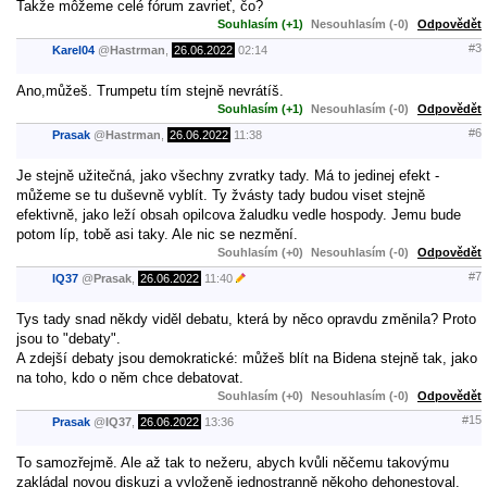
Takže môžeme celé fórum zavrieť, čo?
Souhlasím (+1)
Nesouhlasím (-0)
Odpovědět
#3
Karel04
@
Hastrman
,
26.06.2022
02:14
Ano,můžeš. Trumpetu tím stejně nevrátíš.
Souhlasím (+1)
Nesouhlasím (-0)
Odpovědět
#6
Prasak
@
Hastrman
,
26.06.2022
11:38
Je stejně užitečná, jako všechny zvratky tady. Má to jedinej efekt -
můžeme se tu duševně vyblít. Ty žvásty tady budou viset stejně
efektivně, jako leží obsah opilcova žaludku vedle hospody. Jemu bude
potom líp, tobě asi taky. Ale nic se nezmění.
Souhlasím (+0)
Nesouhlasím (-0)
Odpovědět
#7
IQ37
@
Prasak
,
26.06.2022
11:40
Tys tady snad někdy viděl debatu, která by něco opravdu změnila? Proto
jsou to "debaty".
A zdejší debaty jsou demokratické: můžeš blít na Bidena stejně tak, jako
na toho, kdo o něm chce debatovat.
Souhlasím (+0)
Nesouhlasím (-0)
Odpovědět
#15
Prasak
@
IQ37
,
26.06.2022
13:36
To samozřejmě. Ale až tak to nežeru, abych kvůli něčemu takovýmu
zakládal novou diskuzi a vyloženě jednostranně někoho dehonestoval.