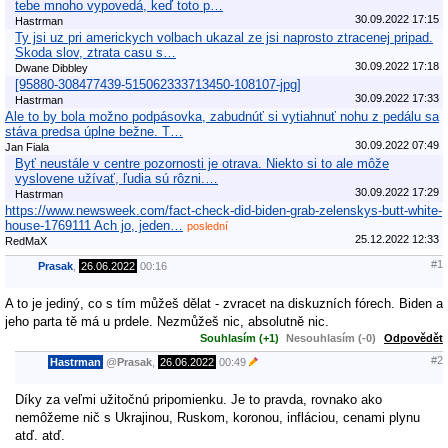
tebe mnoho vypovedá, keď toto p…
30.09.2022 17:15
Hastrman
Ty jsi uz pri americkych volbach ukazal ze jsi naprosto ztracenej pripad.
Skoda slov, ztrata casu s…
30.09.2022 17:18
Dwane Dibbley
[95880-308477439-515062333713450-108107-jpg]
30.09.2022 17:33
Hastrman
Ale to by bola možno podpásovka, zabudnúť si vytiahnuť nohu z pedálu sa
stáva predsa úplne bežne. T…
30.09.2022 07:49
Jan Fiala
Byť neustále v centre pozornosti je otrava. Niekto si to ale môže
vyslovene užívať, ľudia sú rôzni.…
30.09.2022 17:29
Hastrman
https://www.newsweek.com/fact-check-did-biden-grab-zelenskys-butt-white-
house-1769111 Ach jo, jeden…
poslední
25.12.2022 12:33
RedMaX
#1
Prasak
,
26.06.2022
00:16
A to je jediný, co s tím můžeš dělat - zvracet na diskuzních fórech. Biden a
jeho parta tě má u prdele. Nezmůžeš nic, absolutně nic.
Souhlasím (+1)
Nesouhlasím (-0)
Odpovědět
#2
Hastrman
@
Prasak
,
26.06.2022
00:49
Díky za veľmi užitočnú pripomienku. Je to pravda, rovnako ako
nemôžeme nič s Ukrajinou, Ruskom, koronou, infláciou, cenami plynu
atď. atď.