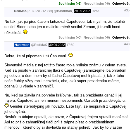
Souhlasím (+1)
Nesouhlasím (-0)
Odpovědět
#35
RedMaX
[213.220.212.xxx]
@
Hastrman
,
29.09.2022
20:54
No tak, jak jsi před časem kritizoval Čaputovou, tak myslím, že totálně
senilní Biden nebo jen o malinko méně senilní Zeman, ji trumfli hned
několikrát.
Souhlasím (+0)
Nesouhlasím (-0)
Odpovědět
#48
Hastrman
@
RedMaX
,
30.09.2022
17:50
Dobre, že si pripomenul tú Čaputovú.
Slovenské média z nej totižto často robia hrdinku známu v celom svete.
Keď sa písalo v zahraničnej tlači o Čaputovej (samozrejme iba ohľadom
jej odevu, o čom inom by ohľadne Čaputovej mohli písať...), tak z toho
naše čubky vždy robili senzáciu, aha, akú super prezidentku máme,
poznajú ju všade v zahraničí.
Nu, keď sa zjavila na pohrebe kráľovnej, tak za prezidenta označili jej
frajera, Čaputovú ani len menom nespomenuli. Označili ju za delegáciu.
Gender stereotyping jak hovado. Ešte fajn, že nespravili z Čaputovej
jeho chyžnú.
Neskôr to údajne opravili, ale pozor, z Čaputovej frajera spravili manžela!
Asi to prišlo zahraničnej tlači príliš trápne písať o prezidentkinom
milencovi, ktorého by si dovliekla na štátny pohreb. Jak by to vlastne