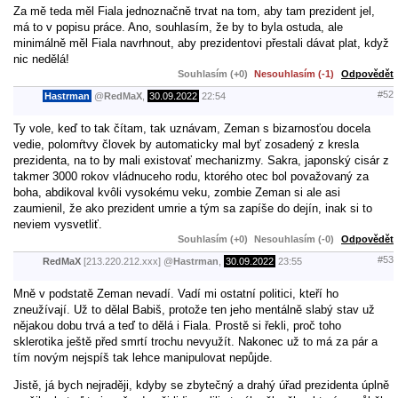
Za mě teda měl Fiala jednoznačně trvat na tom, aby tam prezident jel,
má to v popisu práce. Ano, souhlasím, že by to byla ostuda, ale
minimálně měl Fiala navrhnout, aby prezidentovi přestali dávat plat, když
nic nedělá!
Souhlasím (+0)
Nesouhlasím (-1)
Odpovědět
#52
Hastrman
@
RedMaX
,
30.09.2022
22:54
Ty vole, keď to tak čítam, tak uznávam, Zeman s bizarnosťou docela
vedie, polomŕtvy človek by automaticky mal byť zosadený z kresla
prezidenta, na to by mali existovať mechanizmy. Sakra, japonský cisár z
takmer 3000 rokov vládnuceho rodu, ktorého otec bol považovaný za
boha, abdikoval kvôli vysokému veku, zombie Zeman si ale asi
zaumienil, že ako prezident umrie a tým sa zapíše do dejín, inak si to
neviem vysvetliť.
Souhlasím (+0)
Nesouhlasím (-0)
Odpovědět
#53
RedMaX
[213.220.212.xxx]
@
Hastrman
,
30.09.2022
23:55
Mně v podstatě Zeman nevadí. Vadí mi ostatní politici, kteří ho
zneužívají. Už to dělal Babiš, protože ten jeho mentálně slabý stav už
nějakou dobu trvá a teď to dělá i Fiala. Prostě si řekli, proč toho
sklerotika ještě před smrtí trochu nevyužít. Nakonec už to má za pár a
tím novým nejspíš tak lehce manipulovat nepůjde.
Jistě, já bych nejraději, kdyby se zbytečný a drahý úřad prezidenta úplně