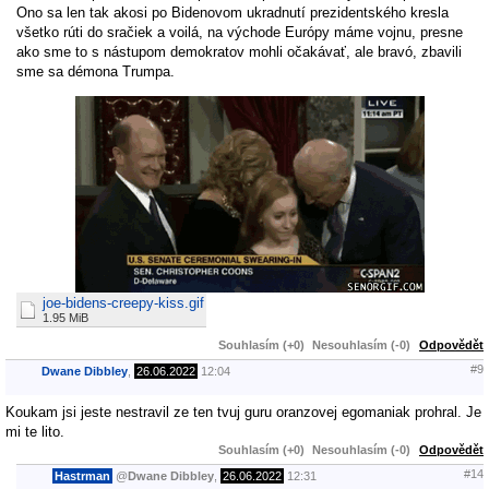
Ono sa len tak akosi po Bidenovom ukradnutí prezidentského kresla
všetko rúti do sračiek a voilá, na východe Európy máme vojnu, presne
ako sme to s nástupom demokratov mohli očakávať, ale bravó, zbavili
sme sa démona Trumpa.
joe-bidens-creepy-kiss.gif
1.95 MiB
Souhlasím (+0)
Nesouhlasím (-0)
Odpovědět
#9
Dwane Dibbley
,
26.06.2022
12:04
Koukam jsi jeste nestravil ze ten tvuj guru oranzovej egomaniak prohral. Je
mi te lito.
Souhlasím (+0)
Nesouhlasím (-0)
Odpovědět
#14
Hastrman
@
Dwane Dibbley
,
26.06.2022
12:31