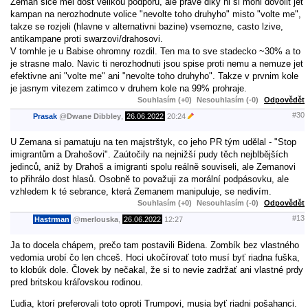
Zeman sice mel dost velikou podporu, ale prave diky ni si mohl dovolit jet
kampan na nerozhodnute volice "nevolte toho druhyho" misto "volte me",
takze se rozjeli (hlavne v alternativni bazine) vsemozne, casto lzive,
antikampane proti swarzovi/drahosovi.
V tomhle je u Babise ohromny rozdil. Ten ma to sve stadecko ~30% a to
je strasne malo. Navic ti nerozhodnuti jsou spise proti nemu a nemuze jet
efektivne ani "volte me" ani "nevolte toho druhyho". Takze v prvnim kole
je jasnym vitezem zatimco v druhem kole na 99% prohraje.
Souhlasím (+0)
Nesouhlasím (-0)
Odpovědět
#30
Prasak
@
Dwane Dibbley
,
26.06.2022
20:24
U Zemana si pamatuju na ten majstrštyk, co jeho PR tým udělal - "Stop
imigrantům a Drahošovi". Zaútočily na nejnižší pudy těch nejblbějších
jedinců, aniž by Drahoš a imigranti spolu reálně souviseli, ale Zemanovi
to přihrálo dost hlasů. Osobně to považuji za morální podpásovku, ale
vzhledem k té sebrance, která Zemanem manipuluje, se nedivím.
Souhlasím (+0)
Nesouhlasím (-0)
Odpovědět
#13
Hastrman
@
merlouska
,
26.06.2022
12:27
Ja to docela chápem, prečo tam postavili Bidena. Zombík bez vlastného
vedomia urobí čo len chceš. Hoci ukočírovať toto musí byť riadna fuška,
to klobúk dole. Človek by nečakal, že si to nevie zadržať ani vlastné prdy
pred britskou kráľovskou rodinou.
Ľudia, ktorí preferovali toto oproti Trumpovi, musia byť riadni pošahanci.