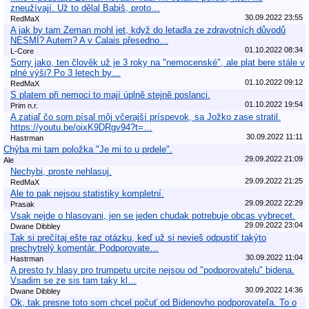
zneužívají. Už to dělal Babiš, proto…
30.09.2022 23:55
RedMaX
A jak by tam Zeman mohl jet, když do letadla ze zdravotních důvodů
NESMÍ? Autem? A v Calais přesedno…
01.10.2022 08:34
L-Core
Sorry jako, ten člověk už je 3 roky na "nemocenské", ale plat bere stále v
plné výši? Po 3 letech by…
01.10.2022 09:12
RedMaX
S platem při nemoci to mají úplně stejně poslanci.
01.10.2022 19:54
Prim n.r.
A zatiaľ čo som písal môj včerajší príspevok, sa Jožko zase stratil.
https://youtu.be/oixK9DRgv94?t=…
30.09.2022 11:11
Hastrman
Chýba mi tam položka "Je mi to u prdele".
29.09.2022 21:09
Ale
Nechybi, proste nehlasuj.
29.09.2022 21:25
RedMaX
Ale to pak nejsou statistiky kompletní.
29.09.2022 22:29
Prasak
Vsak nejde o hlasovani, jen se jeden chudak potrebuje obcas vybrecet.
29.09.2022 23:04
Dwane Dibbley
Tak si prečítaj ešte raz otázku, keď už si nevieš odpustiť takýto
prechytrelý komentár. Podporovate…
30.09.2022 11:04
Hastrman
A presto ty hlasy pro trumpetu urcite nejsou od "podporovatelu" bidena.
Vsadim se ze sis tam taky kl…
30.09.2022 14:36
Dwane Dibbley
Ok, tak presne toto som chcel počuť od Bidenovho podporovateľa. To o