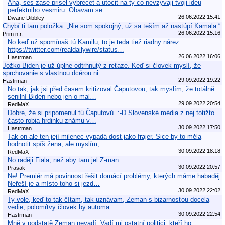
Aha, ses zase prisel vybrecet a utocit na ty co nevzyvaji tvoji ideu
perfektniho vesmiru. Obavam se…
26.06.2022 15:41
Dwane Dibbley
Chybí ti tam položka: „Nie som spokojný, už sa teším až nastúpí Kamala.“
26.06.2022 15:16
Prim n.r.
No keď už spomínaš tú Kamilu, to je teda tiež riadny nárez.
https://twitter.com/realdailywire/status…
26.06.2022 16:06
Hastrman
Jožko Biden je už úplne odtrhnutý z reťaze. Keď si človek myslí, že
sprchovanie s vlastnou dcérou ni…
29.09.2022 19:22
Hastrman
No tak, jak jsi před časem kritizoval Čaputovou, tak myslím, že totálně
senilní Biden nebo jen o mal…
29.09.2022 20:54
RedMaX
Dobre, že si pripomenul tú Čaputovú. :-D Slovenské média z nej totižto
často robia hrdinku známu v…
30.09.2022 17:50
Hastrman
Tak on ale ten její milenec vypadá dost jako frajer. Sice by to měla
hodnotit spíš žena, ale myslím,…
30.09.2022 18:18
RedMaX
No raději Fiala, než aby tam jel Z-man.
30.09.2022 20:57
Prasak
Ne! Premiér má povinnost řešit domácí problémy, kterých máme habaděj.
Neřeší je a místo toho si jezd…
30.09.2022 22:02
RedMaX
Ty vole, keď to tak čítam, tak uznávam, Zeman s bizarnosťou docela
vedie, polomŕtvy človek by automa…
30.09.2022 22:54
Hastrman
Mně v podstatě Zeman nevadí. Vadí mi ostatní politici, kteří ho