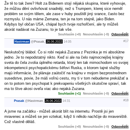
Že tě to tak žere? Holt za Bidenem stojí nějaká skupina, které vyhovuje,
že můžou dění ovlivňovat snadněji, než s Trumpem, kterej sice neměl
problém se svým tělem, ale zase v huby pouštěl jiný srance, často bez
rozmyslu. U nás máme Zemana, ten je na tom stejně, jako Biden.
Kdybys byl občan USA, chápal bych tvoje rozhořčení, ale ty můžeš
akorát nadávat na Zuzanu, to je tak vše.
Souhlasím (+0)
Nesouhlasím (-0)
Odpovědět
#17
Hastrman
@
Prasak
,
26.06.2022
14:05
Neskutočný blábol. Čo si robí nejaká Zuzana z Pezinka je mi absolútne
jedno. Je to nepodstatný nikto. Keď si ale na čelo najmocnejšej krajiny
sveta do čela zvolia úplného retarda, ktorý len tak mimochodom vo svojej
inkompetencii psychopatickému šéfovi Ruska, o ktorom tajné služby
majú informácie, že plánuje zaútočiť na krajinu v mojom bezprostrednom
susedstve, povie, že máš voľnú cestu, my ti v tom nebudeme prekážať a
on to potom ten psychopat k prekvapeniu všetkých skutočne spraví, tak
ma to štve akosi oveľa viac ako nejaká Zuzana.
Souhlasím (+1)
Nesouhlasím (-0)
Odpovědět
#18
Prasak
@
Hastrman
,
26.06.2022
14:31
A jsme na začátku - můžeš akorát blít na internetu. Prostě jsi jen
mravenec a můžeš se jen vztekat, když ti někdo nachčije do mraveniště.
Což vlastně děláš.
Souhlasím (+0)
Nesouhlasím (-0)
Odpovědět