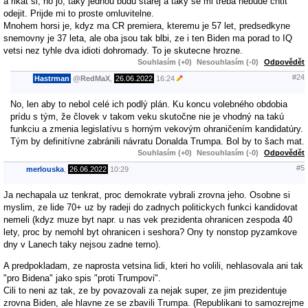
a rikat si, no jo, taky jednou budu starej a taky se mi treba nebude chtit
odejit. Prijde mi to proste omluvitelne.
Mnohem horsi je, kdyz ma CR premiera, kteremu je 57 let, predsedkyne
snemovny je 37 leta, ale oba jsou tak blbi, ze i ten Biden ma porad to IQ
vetsi nez tyhle dva idioti dohromady. To je skutecne hrozne.
Souhlasím (+0)
Nesouhlasím (-0)
Odpovědět
#24
Hastrman
@
RedMaX
,
26.06.2022
16:24
No, len aby to nebol celé ich podlý plán. Ku koncu volebného obdobia
prídu s tým, že človek v takom veku skutočne nie je vhodný na takú
funkciu a zmenia legislatívu s horným vekovým ohraničením kandidatúry.
Tým by definitívne zabránili návratu Donalda Trumpa. Bol by to šach mat.
Souhlasím (+0)
Nesouhlasím (-0)
Odpovědět
#5
merlouska
,
26.06.2022
10:29
Ja nechapala uz tenkrat, proc demokrate vybrali zrovna jeho. Osobne si
myslim, ze lide 70+ uz by radeji do zadnych politickych funkci kandidovat
nemeli (kdyz muze byt napr. u nas vek prezidenta ohranicen zespoda 40
lety, proc by nemohl byt ohranicen i seshora? Ony ty nonstop pyzamkove
dny v Lanech taky nejsou zadne terno).
A predpokladam, ze naprosta vetsina lidi, kteri ho volili, nehlasovala ani tak
"pro Bidena" jako spis "proti Trumpovi".
Cili to neni az tak, ze by povazovali za nejak super, ze jim prezidentuje
zrovna Biden, ale hlavne ze se zbavili Trumpa. (Republikani to samozrejme