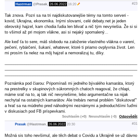
#23
Hastrman
@
Prasak
,
26.06.2022
16:20
Tak znova. Pozri sa na tri najdiskutovanejšie témy na tomto serveri -
kovid, Ukrajina, ekonomika. Inými slovami, celé debaty.net je jeden
obrovský hajzel, kam chodia ľudia len blivať a nič tým nevyriešia. Že si si
to všimol až pri mojom vlákne, asi si nejaký spomalený...
Ale keď ťa to sere, máš slobodu na založenie vlastného vlákna o varení,
pečení, rybárčení, šukaní, whatever, ktoré ti priamo ovplyvnia život. Len
mi prosím ťa nelez na môj hajzel a nemoralizuj tu, díky.
_____________________________________________________________
_____________________________________________________________
___________________________________________________________
Poznámka pod čiarou: Pripomínaš mi jedného bývalého kamaráta, ktorý
na prestrelky v skupinových súkromných chatoch reagoval, že chlapi,
máme srať na to, aj tak nič nevyriešime, lebo argumentačne sa nijak
nechytal na ostatných kamarátov. Ale trebárs nemal problém "diskutovať"
a hrať sa na múdreho pred náhodnými neznámymi a jednoduchšími ľuďmi
v diskusiach pod FB príspevkami.
Souhlasím (+0)
Nesouhlasím (-0)
Odpovědět
#31
Prasak
@
Hastrman
,
26.06.2022
20:30
Možná sis toho nevšimul, ale těch debat o Covidu a Ukrajině se už dávno