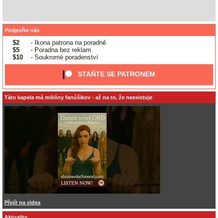
Podpořte nás
$2
- Ikona patrona na poradně
$5
- Poradna bez reklam
$10
- Soukromé poradenství
STAŇTE SE PATRONEM
Táto kapela má milióny fanúšikov - až na to, že neexistuje
Přejít na videa
Aktuality