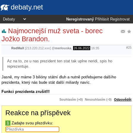
debaty.net
Neregistrovaný
Přihlásit
Registrovat
Najmocnejší muž sveta - borec
Jožko Brandon.
#25
RedMaX
[213.220.212.xxx]
@
merlouska
,
26.06.2022
16:35
Az na to, ze u nas prezident ten stat tak uplne neridi, spis ho
reprezentuje.
Jasně, my máme 3 bilióny státní dluh a nutně potřebujeme dalšího
prezidenta, který nás bude stát další miliardy navíc.
Funkci prezidenta zrušit!!!
Souhlasím (+0)
Nesouhlasím (-0)
Odpovědět
Reakce na příspěvek
1
Zadajte svou přezdívku: