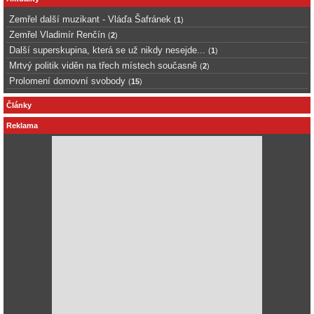
Zemřel další muzikant - Vláďa Šafránek
(
1
)
Zemřel Vladimír Renčín
(
2
)
Další superskupina, která se už nikdy nesejde...
(
1
)
Mrtvý politik viděn na třech místech současně
(
2
)
Prolomení domovní svobody
(
15
)
Články
Reklama