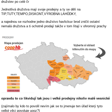
družstev po celé čr
Jednotlivá družstva mají svoje prodejny a ty se dělí na
TIP,TUTY,TEMPO,DISKONT,VÝROBNA LAHŮDKY,
a najednou se rozhodne jedno družstvo havlickuv brod zničit ostatní
nemalá družstva a ti ochotně prodají takže v tom lítají v ohromný prachy
opravdu to co likvidují tak jsou i velké prodejny nikoliv malé vesnické
(zajímalo by kdo to povolil nevím jak se to jmenuje ten úřad který tyto
velké věci povoluje uooz?)