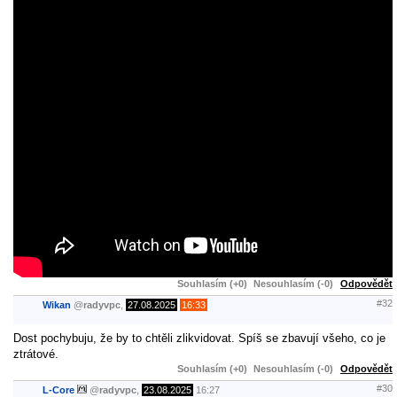
Souhlasím (+0)
Nesouhlasím (-0)
Odpovědět
#32
Wikan
@
radyvpc
,
27.08.2025
16:33
Dost pochybuju, že by to chtěli zlikvidovat. Spíš se zbavují všeho, co je
ztrátové.
Souhlasím (+0)
Nesouhlasím (-0)
Odpovědět
#30
L-Core
@
radyvpc
,
23.08.2025
16:27