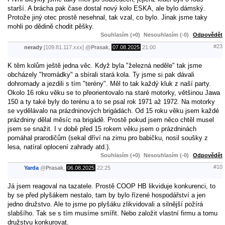
starší. A brácha pak čase dostal nový kolo ESKA, ale bylo dámský.
Protože jiný otec prostě nesehnal, tak vzal, co bylo. Jinak jsme taky
mohli po dědině chodit pěšky.
Souhlasím (+0)
Nesouhlasím (-0)
Odpovědět
#23
nerady
[109.81.117.xxx]
@
Prasak
,
07.08.2025
21:00
K těm kolům ještě jedna věc. Když byla "železná neděle" tak jsme
obcházely "hromádky" a sbírali stará kola. Ty jsme si pak dávali
dohromady a jezdili s tím "terény". Měl to tak každý kluk z naší party.
Okolo 16 roku věku se to přeorientovalo na staré motorky, většinou Jawa
150 a ty také byly do terénu a to se psal rok 1971 až 1972. Na motorky
se vydělávalo na prázdninových brigádách. Od 15 roku věku jsem každé
prázdniny dělal měsíc na brigádě. Prostě pokud jsem něco chtěl musel
jsem se snažit. I v době před 15 rokem věku jsem o prázdninách
pomáhal prarodičům (sekal dříví na zimu pro babičku, nosil soušky z
lesa, natíral oplocení zahrady atd.).
Souhlasím (+0)
Nesouhlasím (-0)
Odpovědět
#10
Yarda
@
Prasak
,
06.08.2025
22:25
Já jsem reagoval na tazatele. Prostě COOP HB likviduje konkurenci, to
by se před plyšákem nestalo, tam by bylo řízené hospodářství a jen
jedno družstvo. Ale to jsme po plyšáku zlikvidovali a silnější požírá
slabšího. Tak se s tím musíme smířit. Nebo založit vlastní firmu a tomu
družstvu konkurovat.