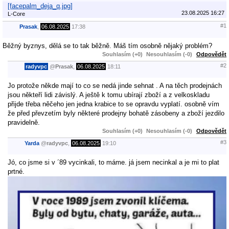
[facepalm_deja_q.jpg]
23.08.2025 16:27
L-Core
#1
Prasak
,
06.08.2025
17:38
Běžný byznys, dělá se to tak běžně. Máš tím osobně nějaký problém?
Souhlasím (+0)
Nesouhlasím (-0)
Odpovědět
#2
radyvpc
@
Prasak
,
06.08.2025
18:11
Jo protože někde mají to co se nedá jinde sehnat . A na těch prodejnách
jsou někteří lidi závislý. A ještě k tomu ubírají zboží a z velkoskladu
přijde třeba něčeho jen jedna krabice to se opravdu vyplatí. osobně vím
že před převzetím byly některé prodejny bohatě zásobeny a zboží jezdilo
pravidelně.
Souhlasím (+0)
Nesouhlasím (-0)
Odpovědět
#3
Yarda
@
radyvpc
,
06.08.2025
19:10
Jó, co jsme si v ´89 vycinkali, to máme. já jsem necinkal a je mi to plat
prtné.