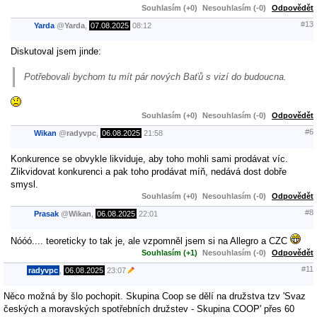
Souhlasím (+0)
Nesouhlasím (-0)
Odpovědět
#13
Yarda
@
Yarda
,
07.08.2025
08:12
Diskutoval jsem jinde:
Potřebovali bychom tu mít pár nových Baťů s vizí do budoucna.
Souhlasím (+0)
Nesouhlasím (-0)
Odpovědět
#6
Wikan
@
radyvpc
,
06.08.2025
21:58
Konkurence se obvykle likviduje, aby toho mohli sami prodávat víc.
Zlikvidovat konkurenci a pak toho prodávat míň, nedává dost dobře
smysl.
Souhlasím (+0)
Nesouhlasím (-0)
Odpovědět
#8
Prasak
@
Wikan
,
06.08.2025
22:01
Nóóó.... teoreticky to tak je, ale vzpomněl jsem si na Allegro a CZC
Souhlasím (+1)
Nesouhlasím (-0)
Odpovědět
#11
radyvpc
,
06.08.2025
23:07
Něco možná by šlo pochopit. Skupina Coop se dělí na družstva tzv 'Svaz
českých a moravských spotřebních družstev - Skupina COOP' přes 60