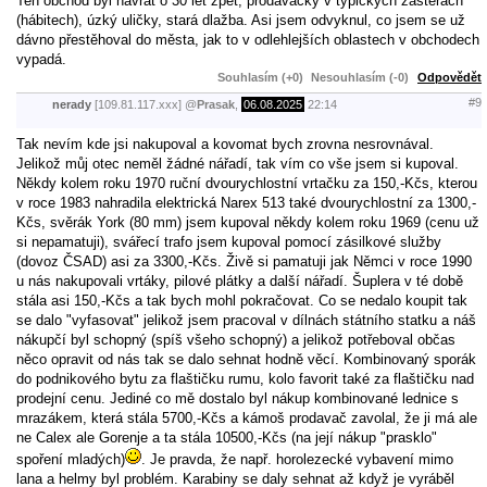
Ten obchod byl návrat o 30 let zpět, prodavačky v typických zástěrách
(hábitech), úzký uličky, stará dlažba. Asi jsem odvyknul, co jsem se už
dávno přestěhoval do města, jak to v odlehlejších oblastech v obchodech
vypadá.
Souhlasím (+0)
Nesouhlasím (-0)
Odpovědět
#9
nerady
[109.81.117.xxx]
@
Prasak
,
06.08.2025
22:14
Tak nevím kde jsi nakupoval a kovomat bych zrovna nesrovnával.
Jelikož můj otec neměl žádné nářadí, tak vím co vše jsem si kupoval.
Někdy kolem roku 1970 ruční dvourychlostní vrtačku za 150,-Kčs, kterou
v roce 1983 nahradila elektrická Narex 513 také dvourychlostní za 1300,-
Kčs, svěrák York (80 mm) jsem kupoval někdy kolem roku 1969 (cenu už
si nepamatuji), svářecí trafo jsem kupoval pomocí zásilkové služby
(dovoz ČSAD) asi za 3300,-Kčs. Živě si pamatuji jak Němci v roce 1990
u nás nakupovali vrtáky, pilové plátky a další nářadí. Šuplera v té době
stála asi 150,-Kčs a tak bych mohl pokračovat. Co se nedalo koupit tak
se dalo "vyfasovat" jelikož jsem pracoval v dílnách státního statku a náš
nákupčí byl schopný (spíš všeho schopný) a jelikož potřeboval občas
něco opravit od nás tak se dalo sehnat hodně věcí. Kombinovaný sporák
do podnikového bytu za flaštičku rumu, kolo favorit také za flaštičku nad
prodejní cenu. Jediné co mě dostalo byl nákup kombinované lednice s
mrazákem, která stála 5700,-Kčs a kámoš prodavač zavolal, že ji má ale
ne Calex ale Gorenje a ta stála 10500,-Kčs (na její nákup "prasklo"
spoření mladých)
. Je pravda, že např. horolezecké vybavení mimo
lana a helmy byl problém. Karabiny se daly sehnat až když je vyráběl