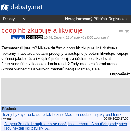
debaty.net
Neregistrovaný
Přihlásit
Registrovat
coop hb zkupuje a likviduje
radyvpc
,
06.08.2025
16:48
,
Debaty
, 32 příspěvků (3355 zobrazení)
Zaznamenali jste to? Nějaké družstvo coop hb zkupuje jiná družstva
,pekárny ,nábytek a ostatní prodejny a postupně je potom likviduje. Kupuje
v rámci jakoby fúze i v úplně jiném kraji za účelem je zlikvidovat.
Je to snad účel zlikvidovat konkurenci ? Tady moc velká konkurence
(kromě vietnamcu a velkých marketů není) Flosman, Bala
Odpovědět
Předmět
Běžný byznys, dělá se to tak běžně. Máš tím osobně nějaký problém?
06.08.2025 17:38
Prasak
Jo protože někde mají to co se nedá jinde sehnat . A na těch prodejnách
jsou někteří lidi závislý. A…