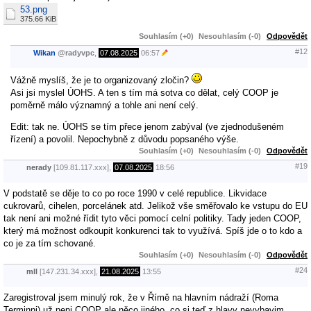
53.png
375.66 KiB
Souhlasím (+0)
Nesouhlasím (-0)
Odpovědět
#12
Wikan
@
radyvpc
,
07.08.2025
06:57
Vážně myslíš, že je to organizovaný zločin?
Asi jsi myslel ÚOHS. A ten s tím má sotva co dělat, celý COOP je
poměrně málo významný a tohle ani není celý.
Edit: tak ne. ÚOHS se tím přece jenom zabýval (ve zjednodušeném
řízení) a povolil. Nepochybně z důvodu popsaného výše.
Souhlasím (+0)
Nesouhlasím (-0)
Odpovědět
#19
nerady
[109.81.117.xxx],
07.08.2025
18:56
V podstatě se děje to co po roce 1990 v celé republice. Likvidace
cukrovarů, cihelen, porcelánek atd. Jelikož vše směřovalo ke vstupu do EU
tak není ani možné řídit tyto věci pomocí celní politiky. Tady jeden COOP,
který má možnost odkoupit konkurenci tak to využívá. Spíš jde o to kdo a
co je za tím schované.
Souhlasím (+0)
Nesouhlasím (-0)
Odpovědět
#24
mll
[147.231.34.xxx],
21.08.2025
13:55
Zaregistroval jsem minulý rok, že v Římě na hlavním nádraží (Roma
Terminni) už neni COOP ale něco jiného, co si teď z hlavy nevybavim.