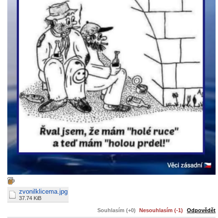
zvonilklicema.jpg
37.74 KiB
Souhlasím (+0)
Nesouhlasím (-1)
Odpovědět