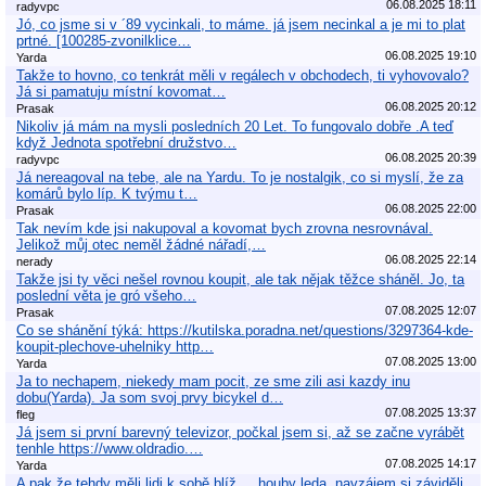
06.08.2025 18:11
radyvpc
Jó, co jsme si v ´89 vycinkali, to máme. já jsem necinkal a je mi to plat
prtné. [100285-zvonilklice…
06.08.2025 19:10
Yarda
Takže to hovno, co tenkrát měli v regálech v obchodech, ti vyhovovalo?
Já si pamatuju místní kovomat…
06.08.2025 20:12
Prasak
Nikoliv já mám na mysli posledních 20 Let. To fungovalo dobře .A teď
když Jednota spotřební družstvo…
06.08.2025 20:39
radyvpc
Já nereagoval na tebe, ale na Yardu. To je nostalgik, co si myslí, že za
komárů bylo líp. K tvýmu t…
06.08.2025 22:00
Prasak
Tak nevím kde jsi nakupoval a kovomat bych zrovna nesrovnával.
Jelikož můj otec neměl žádné nářadí,…
06.08.2025 22:14
nerady
Takže jsi ty věci nešel rovnou koupit, ale tak nějak těžce sháněl. Jo, ta
poslední věta je gró všeho…
07.08.2025 12:07
Prasak
Co se shánění týká: https://kutilska.poradna.net/questions/3297364-kde-
koupit-plechove-uhelniky http…
07.08.2025 13:00
Yarda
Ja to nechapem, niekedy mam pocit, ze sme zili asi kazdy inu
dobu(Yarda). Ja som svoj prvy bicykel d…
07.08.2025 13:37
fleg
Já jsem si první barevný televizor, počkal jsem si, až se začne vyrábět
tenhle https://www.oldradio.…
07.08.2025 14:17
Yarda
A pak že tehdy měli lidi k sobě blíž.... houby leda, navzájem si záviděli,