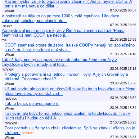
Vážně myslíš, že je to organizovaný zločin? :-) Asi jsi myslel ÚOHS. A
ten s tím má sotva co dělat,…
07.08.2025 06:57
Wikan
V podstatě se děje to co po roce 1990 v celé republice. Likvidace
cukrovarů, cihelen, porcelánek atd…
07.08.2025 18:56
nerady
Zaregistroval jsem minulý rok, že v Římě na hlavním nádraží (Roma
Terminni) už neni COOP ale něco ji…
21.08.2025 13:55
mll
COOP znamená prostě družstvo. Italské COOPy nemají nic společného
s našimi. Jinak spotřební družstva…
21.08.2025 14:10
Wikan
Tak už tady nemají ani pizzu ale místo toho mražené meruňky z
číny.Docela bych jim tady přál toto…
23.08.2025 15:18
radyvpc
Prodejny s potravinami už jednou "národní" byly. A jejich úroveň byla
příšerná. To opravdu chceš?
23.08.2025 15:36
Wikan
Už ani nevím ale po tom co předvádí svaz hb by to bylo všech a z člena
představenstva by se stal ved…
23.08.2025 15:52
radyvpc
Tak to by sis opravdu pomohl.
23.08.2025 15:54
Wikan
To nevím ale když to má někdo jehož účelem je to zlivkidovat. Hrají v
jejich rádiu i hudbu co dělá A…
27.08.2025 16:23
radyvpc
Dost pochybuju, že by to chtěli zlikvidovat. Spíš se zbavují všeho, co je
ztrátové.
poslední
27.08.2025 16:33
Wikan