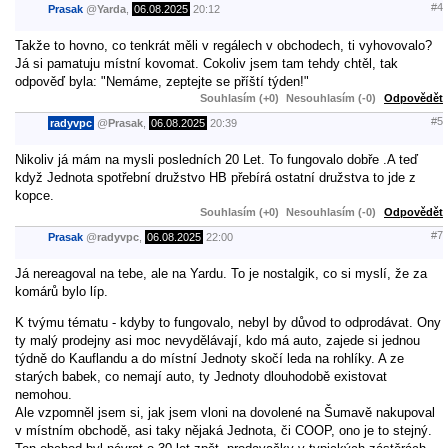
#4
Prasak
@
Yarda
,
06.08.2025
20:12
Takže to hovno, co tenkrát měli v regálech v obchodech, ti vyhovovalo?
Já si pamatuju místní kovomat. Cokoliv jsem tam tehdy chtěl, tak
odpověď byla: "Nemáme, zeptejte se příští týden!"
Souhlasím (+0)
Nesouhlasím (-0)
Odpovědět
#5
radyvpc
@
Prasak
,
06.08.2025
20:39
Nikoliv já mám na mysli posledních 20 Let. To fungovalo dobře .A teď
když Jednota spotřební družstvo HB přebírá ostatní družstva to jde z
kopce.
Souhlasím (+0)
Nesouhlasím (-0)
Odpovědět
#7
Prasak
@
radyvpc
,
06.08.2025
22:00
Já nereagoval na tebe, ale na Yardu. To je nostalgik, co si myslí, že za
komárů bylo líp.
K tvýmu tématu - kdyby to fungovalo, nebyl by důvod to odprodávat. Ony
ty malý prodejny asi moc nevydělávají, kdo má auto, zajede si jednou
týdně do Kauflandu a do místní Jednoty skočí leda na rohlíky. A ze
starých babek, co nemají auto, ty Jednoty dlouhodobě existovat
nemohou.
Ale vzpomněl jsem si, jak jsem vloni na dovolené na Šumavě nakupoval
v místním obchodě, asi taky nějaká Jednota, či COOP, ono je to stejný.