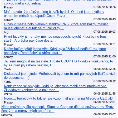
co kdo měl a kdo sehnal,…
07.08.2025 20:26
Prasak
Máš pravdu, že záleželo kde člověk bydlel. Osobně jsem bydlel v
okresním městě na západě Čech. Favor…
07.08.2025 18:43
nerady
U nas v meste bolo niekolko stankov PNS, ktore som kazdy mesiac
musel obehat a aj tak sa mi nie vzdy…
07.08.2025 19:03
fleg
První bicykly jsme taky měli po sousedech, jejichž kluci byli o fous
starší. A brácha pak čase dosta…
07.08.2025 20:21
Prasak
K těm kolům ještě jedna věc. Když byla "železná neděle" tak jsme
obcházely "hromádky" a sbírali star…
07.08.2025 21:00
nerady
Já jsem reagoval na tazatele. Prostě COOP HB likviduje konkurenci, to
by se před plyšákem nestalo, t…
06.08.2025 22:25
Yarda
Diskutoval jsem jinde: Potřebovali bychom tu mít pár nových Baťů s vizí
do budoucna. :-(
07.08.2025 08:12
Yarda
Konkurence se obvykle likviduje, aby toho mohli sami prodávat víc.
Zlikvidovat konkurenci a pak toho…
06.08.2025 21:58
Wikan
Nóóó.... teoreticky to tak je, ale vzpomněl jsem si na Allegro a CZC :-D
06.08.2025 22:01
Prasak
Něco možná by šlo pochopit. Skupina Coop se dělí na družstva tzv 'Svaz
českých a moravských spotřebn…
06.08.2025 23:07
radyvpc