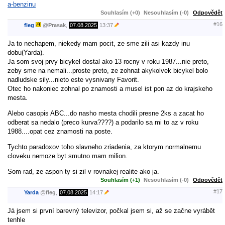
a-benzinu
Souhlasím (+0)
Nesouhlasím (-0)
Odpovědět
#16
fleg
@
Prasak
,
07.08.2025
13:37
Ja to nechapem, niekedy mam pocit, ze sme zili asi kazdy inu
dobu(Yarda).
Ja som svoj prvy bicykel dostal ako 13 rocny v roku 1987...nie preto,
zeby sme na nemali...proste preto, ze zohnat akykolvek bicykel bolo
nadludske sily...nieto este vysnivany Favorit.
Otec ho nakoniec zohnal po znamosti a musel ist pon az do krajskeho
mesta.
Alebo casopis ABC...do nasho mesta chodili presne 2ks a zacat ho
odberat sa nedalo (preco kurva????) a podarilo sa mi to az v roku
1988....opat cez znamosti na poste.
Tychto paradoxov toho slavneho zriadenia, za ktorym normalnemu
cloveku nemoze byt smutno mam milion.
Som rad, ze aspon ty si zil v rovnakej realite ako ja.
Souhlasím (+1)
Nesouhlasím (-0)
Odpovědět
#17
Yarda
@
fleg
,
07.08.2025
14:17
Já jsem si první barevný televizor, počkal jsem si, až se začne vyrábět
tenhle