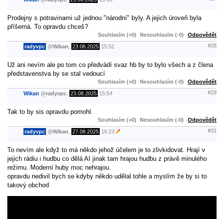
Prodejny s potravinami už jednou "národní" byly. A jejich úroveň byla
příšerná. To opravdu chceš?
Souhlasím (+0)
Nesouhlasím (-0)
Odpovědět
#28
radyvpc
@
Wikan
,
23.08.2025
15:52
Už ani nevím ale po tom co předvádí svaz hb by to bylo všech a z člena
představenstva by se stal vedoucí
Souhlasím (+0)
Nesouhlasím (-0)
Odpovědět
#29
Wikan
@
radyvpc
,
23.08.2025
15:54
Tak to by sis opravdu pomohl.
Souhlasím (+0)
Nesouhlasím (-0)
Odpovědět
#31
radyvpc
@
Wikan
,
27.08.2025
16:23
To nevím ale když to má někdo jehož účelem je to zlivkidovat. Hrají v
jejich rádiu i hudbu co dělá AI jinak tam hrajou hudbu z právě minulého
režimu. Moderní huby moc nehrajou.
opravdu nedivil bych se kdyby někdo udělal tohle a myslím že by si to
takový obchod