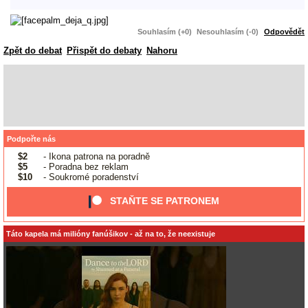
Souhlasím (+0)
Nesouhlasím (-0)
Odpovědět
Zpět do debat
Přispět do debaty
Nahoru
Podpořte nás
$2
- Ikona patrona na poradně
$5
- Poradna bez reklam
$10
- Soukromé poradenství
STAŇTE SE PATRONEM
Táto kapela má milióny fanúšikov - až na to, že neexistuje