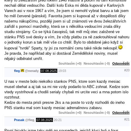
který to železářství před rokem 1948 vlastnil a potom ho tam komunisté
nechali dělat vedoucího. Další kolo Eska mi děda kupoval v Karlových
Varech asi v roce 1967 a vím, že jsem si nemohl vybrat barvu a tak jsem
ho měl červené (pánské). Favorita jsem si kupoval až v dospělosti díky
našemu nákupčímu, později jsem si už známosti ve dvou železářstvích
zařídil s pomocí manželky, která se s několika vedoucími znala díky
studiu strojárny. Co se týká časopisů, tak měl můj otec založené ve
stánku PNS své desky a vím, že vždy platbu za ně zaokrouhloval nahoru
o jednotky korun a tak měl vše co chtěl. Bylo to obdobné jako když si
kupoval "tvrdé" Sparty, ty jsi za normální cenu také nikde nekoupil.
Je pravda, že například aby si dostával Zemědělské noviny, musel
nějaký odběratel umřít.
Souhlasím (+0)
Nesouhlasím (-0)
Odpovědět
#20
fleg
@
nerady
,
07.08.2025
19:03
U nas v meste bolo niekolko stankov PNS, ktore som kazdy mesiac
musel obehat a aj tak sa mi nie vzdy podarilo to ABC zohnat. Kedze som
vtedy vystrihoval a chodili serialy chybali mi urcite veci a mna potom islo
roztrhnut.
Kedze do mesta prisli presne 2ks a na poste to vzdy rozhodili do ineho
PNS stanku mal som kazdy mesiac adrenalinovu zabavu.
Souhlasím (+0)
Nesouhlasím (-0)
Odpovědět
#21
Prasak
@
fleg
,
07.08.2025
20:21
První bicykly jsme taky měli po sousedech, jejichž kluci byli o fous