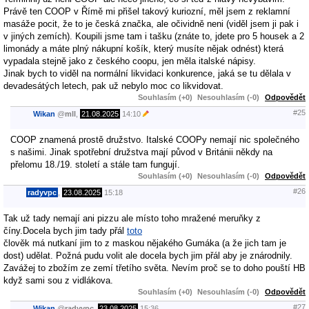
Právě ten COOP v Římě mi přišel takový kuriozní, měl jsem z reklamní
masáže pocit, že to je česká značka, ale očividně neni (viděl jsem ji pak i
v jiných zemích). Koupili jsme tam i tašku (znáte to, jdete pro 5 housek a 2
limonády a máte plný nákupní košík, který musíte nějak odnést) která
vypadala stejně jako z českého coopu, jen měla italské nápisy.
Jinak bych to viděl na normální likvidaci konkurence, jaká se tu dělala v
devadesátých letech, pak už nebylo moc co likvidovat.
Souhlasím (+0)
Nesouhlasím (-0)
Odpovědět
#25
Wikan
@
mll
,
21.08.2025
14:10
COOP znamená prostě družstvo. Italské COOPy nemají nic společného
s našimi. Jinak spotřební družstva mají původ v Británii někdy na
přelomu 18./19. století a stále tam fungují.
Souhlasím (+0)
Nesouhlasím (-0)
Odpovědět
#26
radyvpc
,
23.08.2025
15:18
Tak už tady nemají ani pizzu ale místo toho mražené meruňky z
číny.Docela bych jim tady přál
toto
člověk má nutkaní jim to z maskou nějakého Gumáka (a že jich tam je
dost) udělat. Požná pudu volit ale docela bych jim přál aby je znárodnily.
Zavážej to zbožím ze zemí třetího světa. Nevím proč se to doho pouští HB
když sami sou z vidlákova.
Souhlasím (+0)
Nesouhlasím (-0)
Odpovědět
#27
Wikan
@
radyvpc
,
23.08.2025
15:36