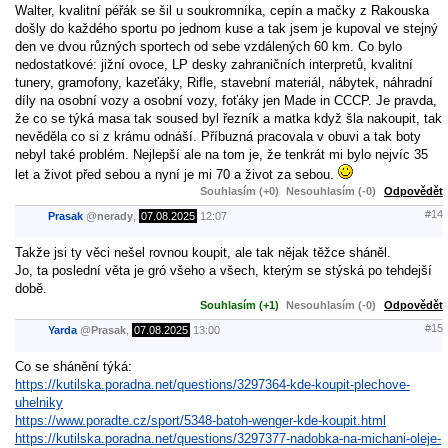
Walter, kvalitní péřák se šil u soukromníka, cepín a mačky z Rakouska
došly do každého sportu po jednom kuse a tak jsem je kupoval ve stejný
den ve dvou různých sportech od sebe vzdálených 60 km. Co bylo
nedostatkové: jižní ovoce, LP desky zahraničních interpretů, kvalitní
tunery, gramofony, kazeťáky, Rifle, stavební materiál, nábytek, náhradní
díly na osobní vozy a osobní vozy, foťáky jen Made in CCCP. Je pravda,
že co se týká masa tak soused byl řezník a matka když šla nakoupit, tak
nevěděla co si z krámu odnáší. Příbuzná pracovala v obuvi a tak boty
nebyl také problém. Nejlepší ale na tom je, že tenkrát mi bylo nejvíc 35
let a život před sebou a nyní je mi 70 a život za sebou.
Souhlasím (+0)
Nesouhlasím (-0)
Odpovědět
#14
Prasak
@
nerady
,
07.08.2025
12:07
Takže jsi ty věci nešel rovnou koupit, ale tak nějak těžce sháněl.
Jo, ta poslední věta je gró všeho a všech, kterým se stýská po tehdejší
době.
Souhlasím (+1)
Nesouhlasím (-0)
Odpovědět
#15
Yarda
@
Prasak
,
07.08.2025
13:00
Co se shánění týká:
https://kutilska.poradna.net/questions/3297364-kde-koupit-plechove-
uhelniky
https://www.poradte.cz/sport/5348-batoh-wenger-kde-koupit.html
https://kutilska.poradna.net/questions/3297377-nadobka-na-michani-oleje-