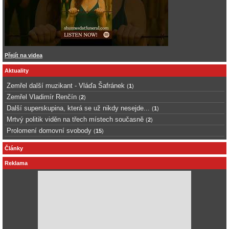
Přejít na videa
Aktuality
Zemřel další muzikant - Vláďa Šafránek
(
1
)
Zemřel Vladimír Renčín
(
2
)
Další superskupina, která se už nikdy nesejde...
(
1
)
Mrtvý politik viděn na třech místech současně
(
2
)
Prolomení domovní svobody
(
15
)
Články
Reklama