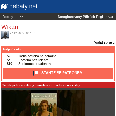
debaty.net
Neregistrovaný
Přihlásit
Registrovat
Wikan
27.12.2005 08:51:19
Poslat zprávu
Podpořte nás
$2
- Ikona patrona na poradně
$5
- Poradna bez reklam
$10
- Soukromé poradenství
STAŇTE SE PATRONEM
Táto kapela má milióny fanúšikov - až na to, že neexistuje