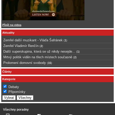
Přejít na videa
Aktuality
Zemřel další muzikant - Vláďa Šafránek
(
1
)
Zemřel Vladimír Renčín
(
2
)
Další superskupina, která se už nikdy nesejde...
(
1
)
Mrtvý politik viděn na třech místech současně
(
2
)
Prolomení domovní svobody
(
15
)
Články
Kategorie
Debaty
Připomínky
Všechny poradny