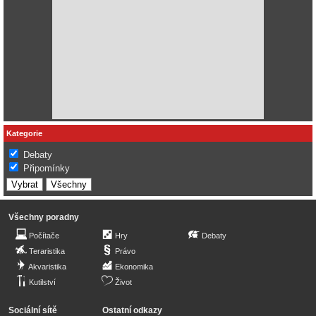
Kategorie
Debaty
Připomínky
Všechny poradny
Počítače
Hry
Debaty
Teraristika
Právo
Akvaristika
Ekonomika
Kutilství
Život
Sociální sítě
Ostatní odkazy