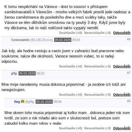
K tomu nespěchání na Vánoce - dost to souvisí s přístupem
zaměstnavatelů k Vánocům - mnoho velkých fabrik prostě jede nadoraz a
ženou zaměstnance do posledního dne a mezi svátky taky, takže
Vánoce se těm dělníkům smrsknou na ty pouhý 3 dny. Když jsme byly
my děckama, tak to naši rodičové takto vypjatý neměli.
Souhlasím (+0)
Nesouhlasím (-0)
Odpovědět
#6
Cestovatelx
[46.135.23.xxx],
05.02.2026
00:03
Jak kdy, ale hodne cestuju a casto jsem v zahranici bud pracovne nebo
soukrome, takze dle okolnosti, Vanoce neresim vubec, to si radeji
odpocinu.
Souhlasím (+0)
Nesouhlasím (-0)
Odpovědět
#7
yYy
,
05.02.2026
06:52
Mne moje narodeniny musia dokonca pripomínať - ja osobne ich totiž ani
neregistrujem.
Souhlasím (+0)
Nesouhlasím (-0)
Odpovědět
#8
fleg
@
yYy
,
05.02.2026
09:56
Mne okrem toho musia pripominat aj kolko mam...dokonca jeden rok som
tvrdil, ze som o rok mladsi ako som v skutocnosti bol, pretoze som
zabudol kolko mam rokov v reale.
Souhlasím (+0)
Nesouhlasím (-0)
Odpovědět