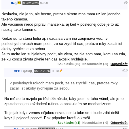
#9
fleg
,
05.02.2026
09:58
Neslavim, nie je to, ale bezne, pretoze okrem mna mam uz len jedneho
takeho kamosa.
Ale vacsinou nieco pripravi manzelka, aj ked v poslednej dobe je to uz
naozaj take komerne.
Kedze su tu starsi ludia aj, nezda sa vam ina zaujimava vec...v
poslednych rokoch mam pocit, ze sa zrychlil cas, pretoze roky zacali ist
akoby rychlejsie za sebou.
Je to urcite len subjektivny pocit, ale viem, ze nie som sam, komu sa zda,
ze ku koncu zivota plynie ten cas akosik rychlejsie.
Souhlasím (+0)
Nesouhlasím (-0)
Odpovědět
#10
HPET
@
fleg
,
05.02.2026
11:10
v poslednych rokoch mam pocit, ze sa zrychlil cas, pretoze roky
zacali ist akoby rychlejsie za sebou.
No mĕ se to rozjelo po těch 35 někde, taky jsem si toho všiml, ale je to
zpusobeno jen každodení rutinou a opakujicím se mechaniznem.
To je jak kdyz vemes nĕjakou novou cestu take se ti bude zdát delší
kdyz ji pojedeš poprvé. Pak pripadne kratši a kratší.
Souhlasím (+1)
Nesouhlasím (-0)
Odpovědět