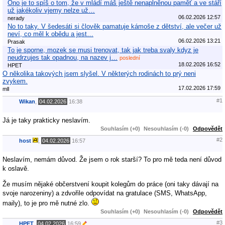
Ono je to spíš o tom, že v mládí máš ještě nenaplněnou paměť a ve stáří
už jakékoliv vjemy nelze už…
06.02.2026 12:57
nerady
No to taky. V šedesáti si člověk pamatuje kámoše z dětství, ale večer už
neví, co měl k obědu a jest…
06.02.2026 13:21
Prasak
To je sporne, mozek se musi trenovat, tak jak treba svaly kdyz je
neudrzujes tak opadnou, na nazev j…
poslední
18.02.2026 16:52
HPET
O několika takových jsem slyšel. V některých rodinách to prý neni
zvykem.
17.02.2026 17:59
mll
#1
Wikan
,
04.02.2026
16:38
Já je taky prakticky neslavím.
Souhlasím (+0)
Nesouhlasím (-0)
Odpovědět
#2
host
,
04.02.2026
16:57
Neslavím, nemám důvod. Že jsem o rok starší? To pro mě teda není důvod
k oslavě.
Že musím nějaké občerstvení koupit kolegům do práce (oni taky dávají na
svoje narozeniny) a zdvořile odpovídat na gratulace (SMS, WhatsApp,
maily), to je pro mě nutné zlo.
Souhlasím (+0)
Nesouhlasím (-0)
Odpovědět
#3
HPET
,
04.02.2026
16:59