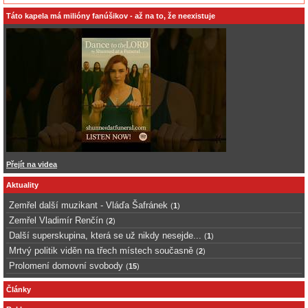
Táto kapela má milióny fanúšikov - až na to, že neexistuje
Přejít na videa
Aktuality
Zemřel další muzikant - Vláďa Šafránek
(
1
)
Zemřel Vladimír Renčín
(
2
)
Další superskupina, která se už nikdy nesejde...
(
1
)
Mrtvý politik viděn na třech místech současně
(
2
)
Prolomení domovní svobody
(
15
)
Články