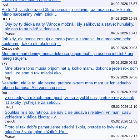
04.02.2026 16:57
host
Po te 40, vlastne uz od 35 to neresim, neslavim, az mozna na ty kulate.
Mimo narozeniny velmi zridk…
04.02.2026 16:59
HPET
Ony by ty děcka na ty Vánoce možná i šly sáňkovat a stavět huhuláky,
ale ono to na blátě je docela n…
04.02.2026 18:47
Prasak
Jak kdy, ale hodne cestuju a casto jsem v zahranici bud pracovne nebo
soukrome, takze dle okolnosti,…
05.02.2026 00:03
Cestovatelx
Mne moje narodeniny musia dokonca pripomínať - ja osobne ich totiž ani
neregistrujem.
05.02.2026 06:52
yYy
Mne okrem toho musia pripominat aj kolko mam...dokonca jeden rok som
tvrdil, ze som o rok mladsi ako…
05.02.2026 09:56
fleg
Neslavim, nie je to, ale bezne, pretoze okrem mna mam uz len jedneho
takeho kamosa. Ale vacsinou nie…
05.02.2026 09:58
fleg
v poslednych rokoch mam pocit, ze sa zrychlil cas, pretoze roky zacali
ist akoby rychlejsie za sebou…
05.02.2026 11:10
HPET
Souhlasím s tou rutinou, ale navíc se přidává i relativní vnímání času
vzhledem k délce života: - v…
05.02.2026 11:35
Zdenál
Proto si tak dobře pamatujeme střední školu, protože to byly 4 roky
mladého života, plné zážitků. Po…
06.02.2026 12:17
Prasak