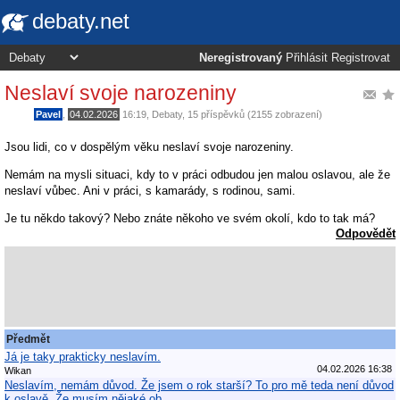
debaty.net
Neregistrovaný
Přihlásit
Registrovat
Neslaví svoje narozeniny
Pavel
,
04.02.2026
16:19
,
Debaty
, 15 příspěvků (2155 zobrazení)
Jsou lidi, co v dospělým věku neslaví svoje narozeniny.
Nemám na mysli situaci, kdy to v práci odbudou jen malou oslavou, ale že
neslaví vůbec. Ani v práci, s kamarády, s rodinou, sami.
Je tu někdo takový? Nebo znáte někoho ve svém okolí, kdo to tak má?
Odpovědět
Předmět
Já je taky prakticky neslavím.
04.02.2026 16:38
Wikan
Neslavím, nemám důvod. Že jsem o rok starší? To pro mě teda není důvod
k oslavě. Že musím nějaké ob…