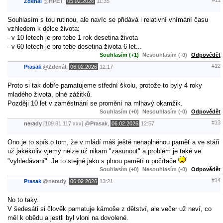
#11
Zdenál
@
HPET
,
05.02.2026
11:35
Souhlasím s tou rutinou, ale navíc se přidává i relativní vnímání času
vzhledem k délce života:
- v 10 letech je pro tebe 1 rok desetina života
- v 60 letech je pro tebe desetina života 6 let...
Souhlasím (+1)
Nesouhlasím (-0)
Odpovědět
#12
Prasak
@
Zdenál
,
06.02.2026
12:17
Proto si tak dobře pamatujeme střední školu, protože to byly 4 roky
mladého života, plné zážitků.
Později 10 let v zaměstnání se promění na mlhavý okamžik.
Souhlasím (+0)
Nesouhlasím (-0)
Odpovědět
#13
nerady
[109.81.117.xxx]
@
Prasak
,
06.02.2026
12:57
Ono je to spíš o tom, že v mládí máš ještě nenaplněnou paměť a ve stáří
už jakékoliv vjemy nelze už nikam "zasunout" a problém je také ve
"vyhledávaní". Je to stejné jako s plnou pamětí u počítače.
Souhlasím (+0)
Nesouhlasím (-0)
Odpovědět
#14
Prasak
@
nerady
,
06.02.2026
13:21
No to taky.
V šedesáti si člověk pamatuje kámoše z dětství, ale večer už neví, co
měl k obědu a jestli byl vloni na dovolené.