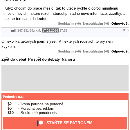
Kdyz chodim do prace mesic, tak to utece rychle o oproti minulemu
mesici nevidim skoro rozdi - stereotip, zadne nove informace, zazitky, a
tak se ten cas zda kratsi.
Souhlasím (+0)
Nesouhlasím (-0)
Odpovědět
#15
mll
[147.231.34.xxx],
17.02.2026
17:59
O několika takových jsem slyšel. V některých rodinách to prý neni
zvykem.
Souhlasím (+0)
Nesouhlasím (-0)
Odpovědět
Zpět do debat
Přispět do debaty
Nahoru
Podpořte nás
$2
- Ikona patrona na poradně
$5
- Poradna bez reklam
$10
- Soukromé poradenství
STAŇTE SE PATRONEM