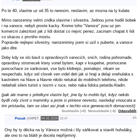
Po te 40, vlastne uz od 35 to neresim, neslavim, az mozna na ty kulate.
Mimo narozeniny velmi zridka slavime i silvestra. Jednou jsme hodili bobek
i na vanoce, nebyli proste kacky. Krome toho "Vanoce" jsou uz jen
komercni zalezitost jak z lidi dostat co nejvic penez, zacinam chapat ti lidi
co skacou z prvniho mostu.
Popravde nejlepsi silvestry, narozenininy jsem si uzil v puberte, a vanoce
jako dite.
Doby kdy se slo bavit o opravdovych vanocich, snich, rodina pohromade,
opravdovy stromecek ktery vonel bytem, kapr v koupelne, promocene
puncochace ze sankovani, vse bylo klidnejsi, pomalejsi, nikam se
nespechalo, kdyz sel clovek ven videl deti jak si hraji a delaji snehulaka s
kastrolem na hlave a hlavne nikdo netukal do mobilnich telefonu, nikde
nebehali sileni turisti s nozmi v ruce, nebo naka lidska petarda Aladin.
(pak ale mame s pritelkyni vlastni byt, jine by to mohlo byt, kdyz nekdo
bydli cely zivot u maminky a jeste si prinese nevestu, nasleduji vnoucata a
tim pristavba, tam se slavi asi jinak v techto vice generacnich domacnosti)
Souhlasím (+0)
Nesouhlasím (-0)
Odpovědět
#4
Prasak
@
HPET
,
04.02.2026
18:47
Ony by ty děcka na ty Vánoce možná i šly sáňkovat a stavět huhuláky,
ale ono to na blátě je docela nepříjemný.