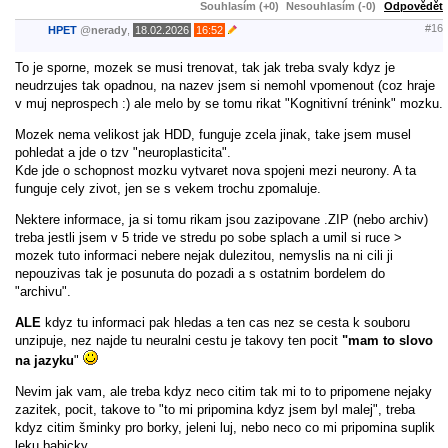
Souhlasím (+0)
Nesouhlasím (-0)
Odpovědět
#16
HPET
@
nerady
,
18.02.2026
16:52
To je sporne, mozek se musi trenovat, tak jak treba svaly kdyz je
neudrzujes tak opadnou, na nazev jsem si nemohl vpomenout (coz hraje
v muj neprospech :) ale melo by se tomu rikat "Kognitivní trénink" mozku.
Mozek nema velikost jak HDD, funguje zcela jinak, take jsem musel
pohledat a jde o tzv "neuroplasticita".
Kde jde o schopnost mozku vytvaret nova spojeni mezi neurony. A ta
funguje cely zivot, jen se s vekem trochu zpomaluje.
Nektere informace, ja si tomu rikam jsou zazipovane .ZIP (nebo archiv)
treba jestli jsem v 5 tride ve stredu po sobe splach a umil si ruce >
mozek tuto informaci nebere nejak dulezitou, nemyslis na ni cili ji
nepouzivas tak je posunuta do pozadi a s ostatnim bordelem do
"archivu".
ALE
kdyz tu informaci pak hledas a ten cas nez se cesta k souboru
unzipuje, nez najde tu neuralni cestu je takovy ten pocit
"mam to slovo
na jazyku
"
Nevim jak vam, ale treba kdyz neco citim tak mi to to pripomene nejaky
zazitek, pocit, takove to "to mi pripomina kdyz jsem byl malej", treba
kdyz citim šminky pro borky, jeleni luj, nebo neco co mi pripomina suplik
leku babicky.