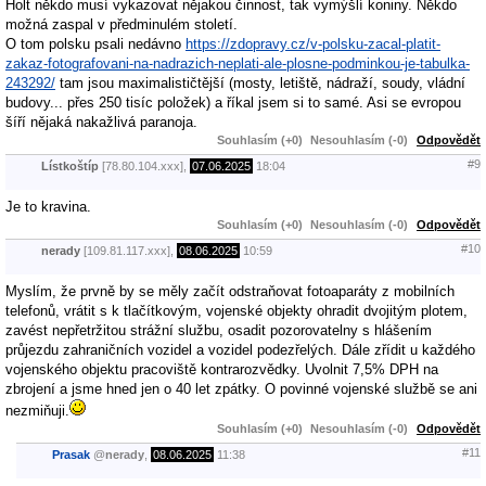
Holt někdo musí vykazovat nějakou činnost, tak vymýšlí koniny. Někdo
možná zaspal v předminulém století.
O tom polsku psali nedávno
https://zdopravy.cz/v-polsku-zacal-platit-
zakaz-fotografovani-na-nadrazich-neplati-ale-plosne-podminkou-je-tabulka-
243292/
tam jsou maximalističtější (mosty, letiště, nádraží, soudy, vládní
budovy... přes 250 tisíc položek) a říkal jsem si to samé. Asi se evropou
šíří nějaká nakažlivá paranoja.
Souhlasím (+0)
Nesouhlasím (-0)
Odpovědět
#9
Lístkoštíp
[78.80.104.xxx],
07.06.2025
18:04
Je to kravina.
Souhlasím (+0)
Nesouhlasím (-0)
Odpovědět
#10
nerady
[109.81.117.xxx],
08.06.2025
10:59
Myslím, že prvně by se měly začít odstraňovat fotoaparáty z mobilních
telefonů, vrátit s k tlačítkovým, vojenské objekty ohradit dvojitým plotem,
zavést nepřetržitou strážní službu, osadit pozorovatelny s hlášením
průjezdu zahraničních vozidel a vozidel podezřelých. Dále zřídit u každého
vojenského objektu pracoviště kontrarozvědky. Uvolnit 7,5% DPH na
zbrojení a jsme hned jen o 40 let zpátky. O povinné vojenské službě se ani
nezmiňuji.
Souhlasím (+0)
Nesouhlasím (-0)
Odpovědět
#11
Prasak
@
nerady
,
08.06.2025
11:38