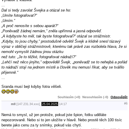
...
Dal si tedy zavolat Švejka a otázal se ho:
„Umíte fotografovat?“
„Umím.“
„A proč nenosíte s sebou aparát?“
„Poněvadž žádnej nemám,“ zněla upřímná a jasná odpověď.
„A kdybyste ho měl, tak byste fotografoval?“ otázal se strážmistr.
„Kdyby, to jsou chyby,“ prostodušně odvětil Švejk a klidně snesl tázavý
výraz v obličeji strážmistrově, kterému tak právě zas rozbolela hlava, že si
nemohl vymyslit žádnou jinou otázku
než tuto: „Je to těžké, fotografovat nádraží?“
„Lehčí než něco jinýho,“ odpověděl Švejk, „poněvadž se to nehejbá a pořád
to nádraží stojí na jednom místě a člověk mu nemusí říkat, aby se tvářilo
příjemně.“
...
Sranda musí bejt kdyby fotra věšeli.
Souhlasím (+0)
Nesouhlasím (-0)
Odpovědět
#6
mll
[147.231.34.xxx],
25.04.2025
14:17
Nemá to smysl, už jen protože, pokud jste špion, fotku uděláte
nepozorovaně. Nebo si to jen uložíte v hlavě. Nebo prostě těch 100 tisíc
berete jako cenu za ty snímky, pokud vás chytí.