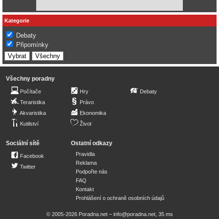
Kategorie
Debaty
Připomínky
Všechny poradny
Počítače
Hry
Debaty
Teraristika
Právo
Akvaristika
Ekonomika
Kutilství
Život
Sociální sítě
Ostatní odkazy
Pravidla
Facebook
Reklama
Twitter
Podpořte nás
FAQ
Kontakt
Prohlášení o ochraně osobních údajů
© 2005-2026 Poradna.net –
info@poradna.net
,
35 ms