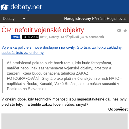
debaty.net
Neregistrovaný
Přihlásit
Registrovat
ČR: nefotit vojenské objekty
Pavel
,
24.04.2025
18:36
,
Debaty
, 13 příspěvků (3725 zobrazení)
Vojenská policie si nově došlápne i na civily. Sto tisíc za fotku základny,
padesát tisíc za uniformy
Až stotisícová pokuta bude hrozit tomu, kdo bude fotografovat,
natáčet nebo jinak zaznamenávat vojenské objekty, prostory a
zařízení, která budou označena tabulkou ZÁKAZ
FOTOGRAFOVÁNÍ. Stejná praxe platí i v členských zemích NATO -
například v Řecku, Kanadě, Velké Británii, ale i u našich sousedů v
Polsku a na Slovensku.
V dnešní době, kdy technický možnosti jsou nepředstavitelně dál, než byly
před sto lety; má tenhle zákaz focení vůbec smysl?
Odpovědět