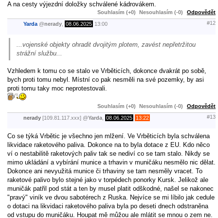
A na cesty výjezdní doložky schválené kádrovákem.
Souhlasím (+0)
Nesouhlasím (-0)
Odpovědět
#12
Yarda
@
nerady
,
08.06.2025
13:00
...vojenské objekty ohradit dvojitým plotem, zavést nepřetržitou
strážní službu...
Vzhledem k tomu co se stalo ve Vrběticích, dokonce dvakrát po sobě,
bych proti tomu nebyl. Místní co pak nesměli na své pozemky, by asi
proti tomu taky moc neprotestovali.
Souhlasím (+0)
Nesouhlasím (-0)
Odpovědět
#13
nerady
[109.81.117.xxx]
@
Yarda
,
08.06.2025
13:22
Co se týká Vrbětic je všechno jen mlžení. Ve Vrběticích byla schválena
likvidace raketového paliva. Dokonce na to byla dotace z EU. Kdo něco
ví o nestabilitě raketových paliv tak se nediví co se tam stalo. Nikdy se
mimo ukládání a vybírání munice a trhavin v muničáku nesmělo nic dělat.
Dokonce ani nevyužitá munice či trhaviny se tam nesměly vracet. To
raketové palivo bylo stejné jako v torpédech ponorky Kursk. Jelikož ale
muničák patřil pod stát a ten by musel platit odškodné, našel se nakonec
"pravý" viník ve dvou sabotérech z Ruska. Nejvíce se mi líbilo jak cedule
o dotaci na likvidaci raketového paliva byla po deseti dnech odstraněna
od vstupu do muničáku. Houpat mě můžou ale mlátit se mnou o zem ne.