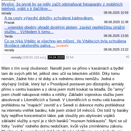
Myslím, že prvně by se měly začít odstraňovat fotoaparáty z mobilních
telefonů, vrátit s k tlačítkov…
08.06.2025 10:59
nerady
A na cesty výjezdní doložky schválené kádrovákem.
08.06.2025 11:38
Prasak
...vojenské objekty ohradit dvojitým plotem, zavést nepřetržitou strážní
službu... Vzhledem k tomu…
08.06.2025 13:00
Yarda
Co se týká Vrbětic je všechno jen mlžení. Ve Vrběticích byla schválena
likvidace raketového paliva.…
poslední
08.06.2025 13:22
nerady
#1
nerady
[109.81.119.xxx],
24.04.2025
18:54
Mám s tím svoji zkušenost. Narodil jsem se přímo v kasárnách a bydlel
tam do svých pěti let, jelikož otec učil na leteckém učilišti. Díky tomu
nemám, žádné foto z té doby a k rodnému domu nemůžu. Jedná o
obyčejný činžák, který byl v Prostějově postaven pro důstojníky armády
přímo v centru kasáren a z okna jsem mohl koukat na letadla. Do "army"
jsem chodil nakupovat mléko a rohlíky. Základní vojenskou službu jsem
absolvoval v Litoměřicích a Seredi. V Litoměřicích si mohu celá kasárna
prohlédnou na "mapách" zevnitř a v Seredi si dokonce mohu prohlédnout
na internetu vnitřek baráku, kde jsem strávil 14 měsíců. Oni totiž ty baráky
byly nejdříve koncentrační tábor, pak sloužily pro ubytování vojáků
základní služby a nyní je z těch baráků "muzeum holokaustu". Nyní se už
fotky "svého" rodného domu nedočkám, kvůli výše zmíněnému zákonu.