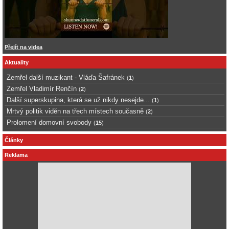
Přejít na videa
Aktuality
Zemřel další muzikant - Vláďa Šafránek
(
1
)
Zemřel Vladimír Renčín
(
2
)
Další superskupina, která se už nikdy nesejde...
(
1
)
Mrtvý politik viděn na třech místech současně
(
2
)
Prolomení domovní svobody
(
15
)
Články
Reklama