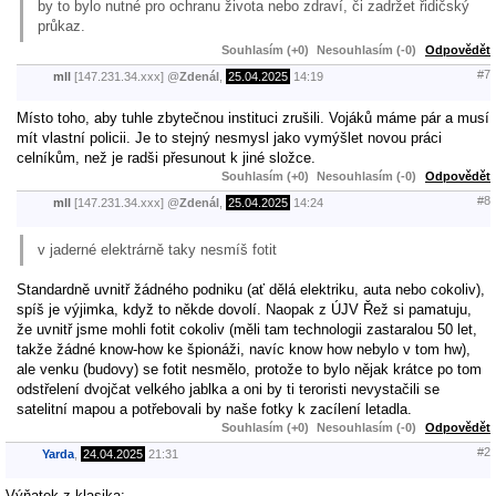
by to bylo nutné pro ochranu života nebo zdraví, či zadržet řidičský
průkaz.
Souhlasím (+0)
Nesouhlasím (-0)
Odpovědět
#7
mll
[147.231.34.xxx]
@
Zdenál
,
25.04.2025
14:19
Místo toho, aby tuhle zbytečnou instituci zrušili. Vojáků máme pár a musí
mít vlastní policii. Je to stejný nesmysl jako vymýšlet novou práci
celníkům, než je radši přesunout k jiné složce.
Souhlasím (+0)
Nesouhlasím (-0)
Odpovědět
#8
mll
[147.231.34.xxx]
@
Zdenál
,
25.04.2025
14:24
v jaderné elektrárně taky nesmíš fotit
Standardně uvnitř žádného podniku (ať dělá elektriku, auta nebo cokoliv),
spíš je výjimka, když to někde dovolí. Naopak z ÚJV Řež si pamatuju,
že uvnitř jsme mohli fotit cokoliv (měli tam technologii zastaralou 50 let,
takže žádné know-how ke špionáži, navíc know how nebylo v tom hw),
ale venku (budovy) se fotit nesmělo, protože to bylo nějak krátce po tom
odstřelení dvojčat velkého jablka a oni by ti teroristi nevystačili se
satelitní mapou a potřebovali by naše fotky k zacílení letadla.
Souhlasím (+0)
Nesouhlasím (-0)
Odpovědět
#2
Yarda
,
24.04.2025
21:31
Výňatek z klasika: