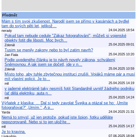
Předmět
Mám s tím svoji zkušenost. Narodil jsem se přímo v kasárnách a bydlel
tam do svých pěti let, jelikož…
24.04.2025 18:54
nerady
Pokud tam nebude cedule "Zákaz fotografování", můžeš si vojenské
objekty fotit dle libosti. Moc bych…
25.04.2025 09:01
Zdenál
Tusim se menily zakony nebo to byl zatim navrh?
25.04.2025 10:20
Jan Fiala
Podle uvedeného článku je to návrh novely zákona, schválený
Sněmovnou. A jak jsem se dočetl, jde v n…
25.04.2025 10:59
Zdenál
Místo toho, aby tuhle zbytečnou instituci zrušili. Vojáků máme pár a musí
mít vlastní policii. Je to…
25.04.2025 14:19
mll
v jaderné elektrárně taky nesmíš fotit Standardně uvnitř žádného podniku
(ať dělá elektriku, auta n…
25.04.2025 14:24
mll
Výňatek z klasika: ... Dal si tedy zavolat Švejka a otázal se ho: „Umíte
fotografovat?“ „Umím.“ „A p…
24.04.2025 21:31
Yarda
Nemá to smysl, už jen protože, pokud jste špion, fotku uděláte
nepozorovaně. Nebo si to jen uložíte…
25.04.2025 14:17
mll
Je to kravina.
07.06.2025 18:04
Lístkoštíp