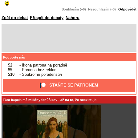
Souhlasím (+0)
Nesouhlasím (-0)
Odpovědět
Zpět do debat
Přispět do debaty
Nahoru
Podpořte nás
$2
- Ikona patrona na poradně
$5
- Poradna bez reklam
$10
- Soukromé poradenství
STAŇTE SE PATRONEM
Táto kapela má milióny fanúšikov - až na to, že neexistuje