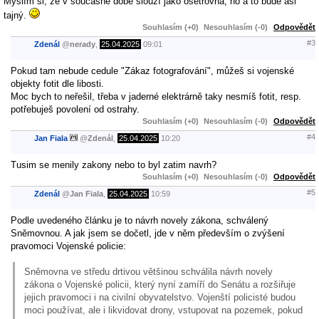
Myslím si, že v současné době slouží jako ošetřovna, no a to bude asi
tajný.
Souhlasím (+0)
Nesouhlasím (-0)
Odpovědět
#3
Zdenál
@
nerady
,
25.04.2025
09:01
Pokud tam nebude cedule "Zákaz fotografování", můžeš si vojenské
objekty fotit dle libosti.
Moc bych to neřešil, třeba v jaderné elektrárně taky nesmíš fotit, resp.
potřebuješ povolení od ostrahy.
Souhlasím (+0)
Nesouhlasím (-0)
Odpovědět
#4
Jan Fiala
@
Zdenál
,
25.04.2025
10:20
Tusim se menily zakony nebo to byl zatim navrh?
Souhlasím (+0)
Nesouhlasím (-0)
Odpovědět
#5
Zdenál
@
Jan Fiala
,
25.04.2025
10:59
Podle uvedeného článku je to návrh novely zákona, schválený
Sněmovnou. A jak jsem se dočetl, jde v něm především o zvýšení
pravomoci Vojenské policie:
Sněmovna ve středu drtivou většinou schválila návrh novely
zákona o Vojenské policii, který nyní zamíří do Senátu a rozšiřuje
jejich pravomoci i na civilní obyvatelstvo. Vojenští policisté budou
moci používat, ale i likvidovat drony, vstupovat na pozemek, pokud