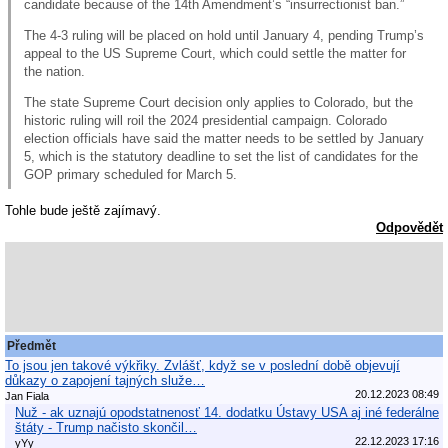
candidate because of the 14th Amendment’s “insurrectionist ban.”
The 4-3 ruling will be placed on hold until January 4, pending Trump’s
appeal to the US Supreme Court, which could settle the matter for
the nation.
The state Supreme Court decision only applies to Colorado, but the
historic ruling will roil the 2024 presidential campaign. Colorado
election officials have said the matter needs to be settled by January
5, which is the statutory deadline to set the list of candidates for the
GOP primary scheduled for March 5.
Tohle bude ještě zajímavý.
Odpovědět
Předmět
To jsou jen takové výkřiky. Zvlášť, když se v poslední době objevují
důkazy o zapojení tajných služe…
20.12.2023 08:49
Jan Fiala
Nuž - ak uznajú opodstatnenosť 14. dodatku Ústavy USA aj iné federálne
štáty - Trump načisto skončil…
22.12.2023 17:16
yYy