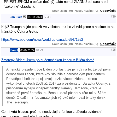
PRIESTUPKOM a občan (bežný) takto nemal ŽIADNU ochranu a bol
"zákonne" okrádaný.
Souhlasím (+0)
Nesouhlasím (-0)
Odpovědět
#19
Jan Fiala
,
06.03.2024
17:48
Když Trumpa nejde porazit ve volbách, tak ho zlikvidujeme a hodime to na
Íránského Čuka a Geka.
https://www.bbc.com/news/world-us-canada-68471252
Souhlasím (+0)
Nesouhlasím (-0)
Odpovědět
#25
Pavel
,
05.07.2024
18:23
Zmatený Biden: Jsem první černošskou ženou v Bílém domě
Americký prezident Joe Biden prohlásil, že je hrdý na to, že byl první
černošskou ženou, která kdy sloužila s černošským prezidentem.
Pravděpodobně tak spojil svoji pozici viceprezidenta, kterou
vykonával v letech 2009 až 2017 za prezidentství Baracka Obamy, s
působením nynější viceprezidentky Kamaly Harrisové, která je
skutečně první černošskou ženou, která působí v této roli v Bílém
domě. O dalším z řad zmatených výroků informoval britský deník
The Telegraph.
Co mi vrtá hlavou, proč ho neodvolají z funkce z důvodu evidentní
neschopnosti vést úřad prezidenta.