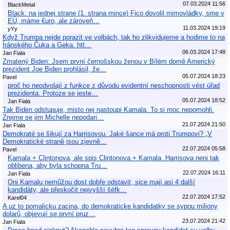
07.03.2024 11:56
BlackMetal
Black: na jednej strane (1. strana mince) Fico dovolil mimovládky, sme v
EÚ, máme €uro, ale zároveň…
11.03.2024 19:19
yYy
Když Trumpa nejde porazit ve volbách, tak ho zlikvidujeme a hodime to na
Íránského Čuka a Geka. htt…
06.03.2024 17:48
Jan Fiala
Zmatený Biden: Jsem první černošskou ženou v Bílém domě Americký
prezident Joe Biden prohlásil, že…
05.07.2024 18:23
Pavel
proč ho neodvolají z funkce z důvodu evidentní neschopnosti vést úřad
prezidenta. Protoze se jeste…
05.07.2024 18:52
Jan Fiala
Tak Biden odstupuje, misto nej nastoupi Kamala. To si moc nepomohli.
Zrejme se jim Michelle nepodari…
21.07.2024 21:50
Jan Fiala
Demokraté se šikují za Harrisovou. Jaké šance má proti Trumpovi? „V
Demokratické straně jsou zjevně…
22.07.2024 05:58
Pavel
Kamala + Clintonova, ale spis Clintonova + Kamala. Harrisova neni tak
oblibena, aby byla schopna Tru…
22.07.2024 16:11
Jan Fiala
Oni Kamalu nemůžou dost dobře odstavit, sice mají asi 4 další
kandidáty, ale přeskočit nejvyšší šéfk…
22.07.2024 17:52
Karel04
A uz to pomalicku zacina, do demokraticke kandidatky se sypou miliony
dolarů, objevují se první pruz…
23.07.2024 21:42
Jan Fiala