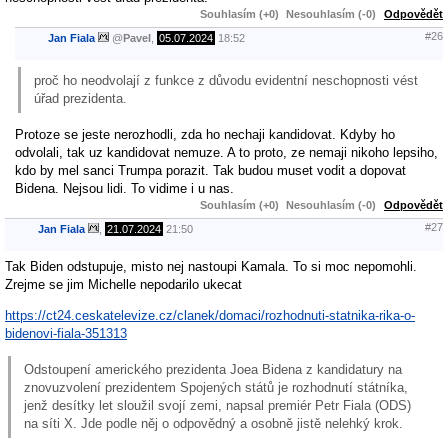
Souhlasím (+0)
Nesouhlasím (-0)
Odpovědět
#26
Jan Fiala
@
Pavel
,
05.07.2024
18:52
proč ho neodvolají z funkce z důvodu evidentní neschopnosti vést
úřad prezidenta.
Protoze se jeste nerozhodli, zda ho nechaji kandidovat. Kdyby ho
odvolali, tak uz kandidovat nemuze. A to proto, ze nemaji nikoho lepsiho,
kdo by mel sanci Trumpa porazit. Tak budou muset vodit a dopovat
Bidena. Nejsou lidi. To vidime i u nas.
Souhlasím (+0)
Nesouhlasím (-0)
Odpovědět
#27
Jan Fiala
,
21.07.2024
21:50
Tak Biden odstupuje, misto nej nastoupi Kamala. To si moc nepomohli.
Zrejme se jim Michelle nepodarilo ukecat
https://ct24.ceskatelevize.cz/clanek/domaci/rozhodnuti-statnika-rika-o-
bidenovi-fiala-351313
Odstoupení amerického prezidenta Joea Bidena z kandidatury na
znovuzvolení prezidentem Spojených států je rozhodnutí státníka,
jenž desítky let sloužil svojí zemi, napsal premiér Petr Fiala (ODS)
na síti X. Jde podle něj o odpovědný a osobně jistě nelehký krok.