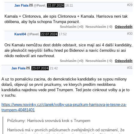
#29
Jan Fiala
@
Pavel
,
22.07.2024
16:11
Kamala + Clintonova, ale spis Clintonova + Kamala. Harrisova neni tak
oblibena, aby byla schopna Trumpa porazit.
Souhlasím (+0)
Nesouhlasím (-0)
Odpovědět
#30
Karel04
@
Pavel
,
22.07.2024
17:52
Oni Kamalu nemůžou dost dobře odstavit, sice mají asi 4 další kandidáty,
ale přeskočit nejvyšší šéfku hned po Bidenovi a navíc černošku si asi
nikdo nedovolí ani navrhnout.
Souhlasím (+0)
Nesouhlasím (-0)
Odpovědět
#31
Jan Fiala
,
23.07.2024
21:42
A uz to pomalicku zacina, do demokraticke kandidatky se sypou miliony
dolarů, objevují se první pruzkumy, ve kterych predtim neoblibena
kandidatka najednou vede pred Trumpem. Ted jeste cinknout volby a je to
v suchu.
https://www.novinky.cz/clanek/volby-usa-pruzkum-harrisova-je-tesne-za-
trumpem-40481401
Průzkumy: Harrisová srovnává krok s Trumpem
Harrisová má v prvních průzkumech zveřejněných od oznámení, že