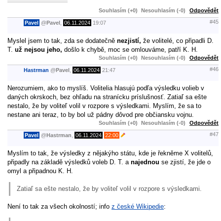
Souhlasím (+0)
Nesouhlasím (-0)
Odpovědět
#45
Pavel
@
Pavel
,
06.11.2024
19:07
Myslel jsem to tak, zda se dodatečně
nezjistí,
že volitelé, co připadli D.
T.
už nejsou jeho,
došlo k chybě, moc se omlouváme, patří K. H.
Souhlasím (+0)
Nesouhlasím (-0)
Odpovědět
#46
Hastrman
@
Pavel
,
06.11.2024
21:47
Nerozumiem, ako to myslíš. Volitelia hlasujú podľa výsledku volieb v
daných okrskoch, bez ohľadu na stranícku príslušnosť. Zatiaľ sa ešte
nestalo, že by voliteľ volil v rozpore s výsledkami. Myslím, že sa to
nestane ani teraz, to by bol už pádny dôvod pre občiansku vojnu.
Souhlasím (+0)
Nesouhlasím (-0)
Odpovědět
#47
Pavel
@
Hastrman
,
06.11.2024
22:00
Myslím to tak, že výsledky z nějakýho státu, kde je řekněme X volitelů,
připadly na základě výsledků voleb D. T. a
najednou
se zjistí, že jde o
omyl a připadnou K. H.
Zatiaľ sa ešte nestalo, že by voliteľ volil v rozpore s výsledkami.
Není to tak za všech okolností; info
z české Wikipedie
: