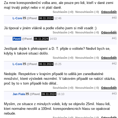
Za mne korespondenční volba ano, ale pouze pro lidi, kteří v dané zemi
mají trvalý pobyt nebo v ní platí daně.
Souhlasím (+0)
Nesouhlasím (-0)
Odpovědět
#40
L-Core
@
Pavel
,
06.11.2024
12:46
Já tipoval v jiném vlákně a podle všeho jsem si měl vsadit :)
Souhlasím (+0)
Nesouhlasím (-0)
Odpovědět
#41
Pavel
@
Pavel
,
06.11.2024
14:53
Jestlipak dojde k překvapení a D. T. přijde o volitele? Nedivil bych se,
kdyby k takové situaci došlo.
Souhlasím (+0)
Nesouhlasím (-0)
Odpovědět
#42
L-Core
@
Pavel
,
06.11.2024
15:25
Nedojde. Respektive v krajním případě to udělá jen zanedbatelné
množství, které výsledek nezmění. V takovém případě se nabízí otázka,
proč by to v tom případě kdo dělal..
Souhlasím (+0)
Nesouhlasím (-0)
Odpovědět
#43
Jan Fiala
@
Pavel
,
06.11.2024
16:10
Myslim, ze situace z minulych voleb, kdy se objevilo 25mil. hlasu lidi,
kteri normalne nevolili a 100mil. korespondencnich hlasu se opakovat
nebude.
Souhlasím (+0)
Nesouhlasím (-0)
Odpovědět