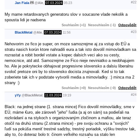
#22
Jan Fiala
@
Ale
,
07.03.2024
05:23
My mame retardovanych generatoru slov v soucasne vlade nekolik a
spousta lidi je nadsena
Souhlasím (+1)
Nesouhlasím (-1)
Odpovědět
#23
BlackMetal
@
Ale
,
07.03.2024
11:56
Nehovorim ze fico je super, on moze samozrejme aj za vstup do EÚ a
stratu nasich korún ktore nahradili eura a tak isto dovolil mimovladkam sa
rozrastat a robit bordel vstate a kopec dalsich veci ako su cesty,
nemocnice, atd atd. Samozrejme ze Fico nieje neviniatko a neobhajujem
ho. Ale je pokrytecke obhajovat progresivne slovensko a dalsiu liberalnu
svoloč pretoze oni by to slovensko docista zrujnovali. Ked si to tak
zoberiete tak ich v podstate vytvorili media a mimovladky. :) minca ma 2
strany :)
Souhlasím (+0)
Nesouhlasím (-0)
Odpovědět
#24
yYy
@
BlackMetal
,
11.03.2024
19:19
Black: na jednej strane (1. strana mince) Fico dovolil mimovládky, sme v
EÚ, máme €uro, ale zároveň "jeho" ľudia (a aj on sám) sa podieľali na
rozkrádaní a na stykoch s organizovaným zločinom a mafiou, ale teraz
otočil na druhú stranu (2.strana mince) - pre svoju ochranu a "svojich"
ľudí sa pokúša meniť trestné sadzby, trestný poriadok, výšku trestov tak,
aby to, čo doteraz bolo tr. činom veľkého rozsahu sa stalo len