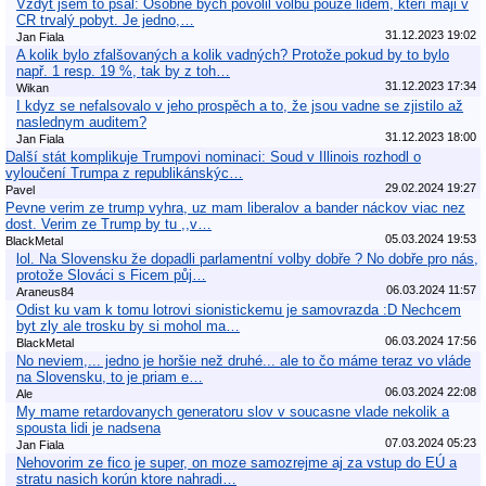
Vzdyt jsem to psal: Osobně bych povolil volbu pouze lidem, kteří maji v
CR trvalý pobyt. Je jedno,…
31.12.2023 19:02
Jan Fiala
A kolik bylo zfalšovaných a kolik vadných? Protože pokud by to bylo
např. 1 resp. 19 %, tak by z toh…
31.12.2023 17:34
Wikan
I kdyz se nefalsovalo v jeho prospěch a to, že jsou vadne se zjistilo až
naslednym auditem?
31.12.2023 18:00
Jan Fiala
Další stát komplikuje Trumpovi nominaci: Soud v Illinois rozhodl o
vyloučení Trumpa z republikánskýc…
29.02.2024 19:27
Pavel
Pevne verim ze trump vyhra, uz mam liberalov a bander náckov viac nez
dost. Verim ze Trump by tu ,,v…
05.03.2024 19:53
BlackMetal
lol. Na Slovensku že dopadli parlamentní volby dobře ? No dobře pro nás,
protože Slováci s Ficem půj…
06.03.2024 11:57
Araneus84
Odist ku vam k tomu lotrovi sionistickemu je samovrazda :D Nechcem
byt zly ale trosku by si mohol ma…
06.03.2024 17:56
BlackMetal
No neviem,... jedno je horšie než druhé... ale to čo máme teraz vo vláde
na Slovensku, to je priam e…
06.03.2024 22:08
Ale
My mame retardovanych generatoru slov v soucasne vlade nekolik a
spousta lidi je nadsena
07.03.2024 05:23
Jan Fiala
Nehovorim ze fico je super, on moze samozrejme aj za vstup do EÚ a
stratu nasich korún ktore nahradi…