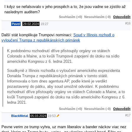
I kdyz se nefalsovalo v jeho prospěch a to, že jsou vadne se zjistilo až
naslednym auditem?
Souhlasím (+0)
Nesouhlasím (-0)
Odpovědět
#16
Pavel
,
29.02.2024
19:27
Další stát komplikuje Trumpovi nominaci:
Soud v Illinois rozhodl o
vyloučení Trumpa z republikánských primárek
K podobnému rozhodnutí dříve přistoupily orgány ve státech
Colorado a Maine, a to kvůli Trumpově zapojení do útoku na sídlo
amerického Kongresu z 6. ledna 2021.
Soudkyně z Illinois rozhodla o vyloučení amerického exprezidenta
Donalda Trumpa z republikánských primárek v tomto státě.
Informovala o tom dnes agentura AP, podle které je verdikt
pozastavený do pátku, aby soud umožnil odvolání. K podobnému
rozhodnutí dříve přistoupily orgány ve státech Colorado a Maine, a to
kvůli Trumpově zapojení do útoku na sídlo amerického Kongresu z 6.
ledna 2021.
Souhlasím (+0)
Nesouhlasím (-0)
Odpovědět
#17
BlackMetal
,
05.03.2024
19:53
Pevne verim ze trump vyhra, uz mam liberalov a bander náckov viac nez