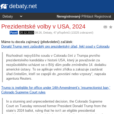
debaty.net
Neregistrovaný
Přihlásit
Registrovat
Prezidentské volby v USA, 2024
Pavel
,
20.12.2023
08:26
,
Debaty
, 47 příspěvků (13225 zobrazení)
Máme tu docela zajímavý (předvolební) začátek:
Donald Trump není způsobilý pro prezidentský úřad, řekl soud v Coloradu
Rozhodnutí nejvyššího soudu v Coloradu činí z Trumpa prvního
prezidentského kandidáta v historii USA, který je považován za
nezpůsobilého ucházet se o Bílý dům podle zmíněného 14. dodatku
americké ústavy. To se aplikuje velmi zřídka a zakazuje zastávat
úřad činitelům, kteří se zapojili do „povstání nebo vzpoury“, napsala
agentura Reuters.
Trump is ineligible for office under 14th Amendment’s ‘insurrectionist ban,’
Colorado Supreme Court rules
In a stunning and unprecedented decision, the Colorado Supreme
Court on Tuesday removed former President Donald Trump from the
state’s 2024 ballot, ruling that he isn’t an eligible presidential