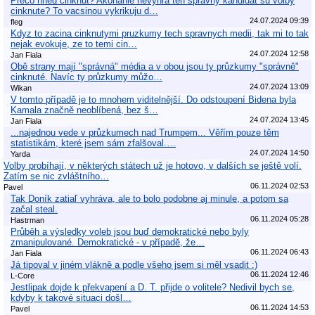
Preco hned cinknut? Akonahle nevyhra ten spravny kandidat su volby
cinknute? To vacsinou vykrikuju d…
24.07.2024 09:39
fleg
Kdyz to zacina cinknutymi pruzkumy tech spravnych medii, tak mi to tak
nejak evokuje, ze to temi cin…
24.07.2024 12:58
Jan Fiala
Obě strany mají "správná" média a v obou jsou ty průzkumy "správně"
cinknuté. Navíc ty průzkumy můžo…
24.07.2024 13:09
Wikan
V tomto případě je to mnohem viditelnější. Do odstoupení Bidena byla
Kamala značně neoblíbená, bez š…
24.07.2024 13:45
Jan Fiala
...najednou vede v průzkumech nad Trumpem... Věřím pouze těm
statistikám, které jsem sám zfalšoval.…
24.07.2024 14:50
Yarda
Volby probíhají, v některých státech už je hotovo, v dalších se ještě volí.
Zatím se nic zvláštního…
06.11.2024 02:53
Pavel
Tak Doník zatiaľ vyhráva, ale to bolo podobne aj minule, a potom sa
začal steal.
06.11.2024 05:28
Hastrman
Průběh a výsledky voleb jsou buď demokratické nebo byly
zmanipulované. Demokratické - v případě, že…
06.11.2024 06:43
Jan Fiala
Já tipoval v jiném vlákně a podle všeho jsem si měl vsadit :)
06.11.2024 12:46
L-Core
Jestlipak dojde k překvapení a D. T. přijde o volitele? Nedivil bych se,
kdyby k takové situaci došl…
06.11.2024 14:53
Pavel