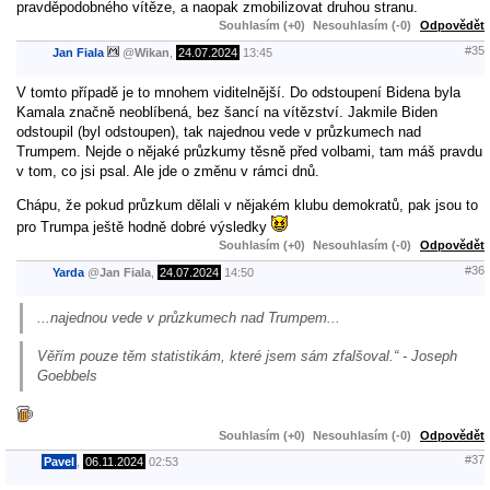
pravděpodobného vítěze, a naopak zmobilizovat druhou stranu.
Souhlasím (+0)
Nesouhlasím (-0)
Odpovědět
#35
Jan Fiala
@
Wikan
,
24.07.2024
13:45
V tomto případě je to mnohem viditelnější. Do odstoupení Bidena byla
Kamala značně neoblíbená, bez šancí na vítězství. Jakmile Biden
odstoupil (byl odstoupen), tak najednou vede v průzkumech nad
Trumpem. Nejde o nějaké průzkumy těsně před volbami, tam máš pravdu
v tom, co jsi psal. Ale jde o změnu v rámci dnů.
Chápu, že pokud průzkum dělali v nějakém klubu demokratů, pak jsou to
pro Trumpa ještě hodně dobré výsledky
Souhlasím (+0)
Nesouhlasím (-0)
Odpovědět
#36
Yarda
@
Jan Fiala
,
24.07.2024
14:50
...najednou vede v průzkumech nad Trumpem...
Věřím pouze těm statistikám, které jsem sám zfalšoval.“ - Joseph
Goebbels
Souhlasím (+0)
Nesouhlasím (-0)
Odpovědět
#37
Pavel
,
06.11.2024
02:53