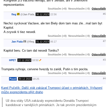
Kongrese 2/3 väčšinu nemajú, ani v Senáte, ani v Snemovni
reprezentantov.
Souhlasím (+0)
Nesouhlasím (-0)
Odpovědět
#6
fleg
@
Jan Fiala
,
30.12.2023
22:56
Nechci syckovat Vaclave, ale ten Biely dom tam mas zle...mal tam byt
Kapitol.
A zvysok ti tiez nesedi.
Souhlasím (+0)
Nesouhlasím (-0)
Odpovědět
#7
Jan Fiala
@
fleg
,
31.12.2023
06:17
Kapitol beru. Co tam dal nesedi Toniku?
Souhlasím (+0)
Nesouhlasím (-0)
Odpovědět
#3
HPET
,
22.12.2023
18:50
Trumpeta vyhraje, cervene hvezdy to zaridi, Putin s tim pocita.
Souhlasím (+0)
Nesouhlasím (-0)
Odpovědět
#4
Pavel
,
30.12.2023
18:25
Karel Pučelík: Další stát zakázal Trumpovi účast v primárkách. Vyřazení
může exprezidenta přijít draho
Už dva státy USA zakázaly exprezidentu Donaldu Trumpovi
kandidovat v tamějších primárkách. Je tak prvním prezidentským