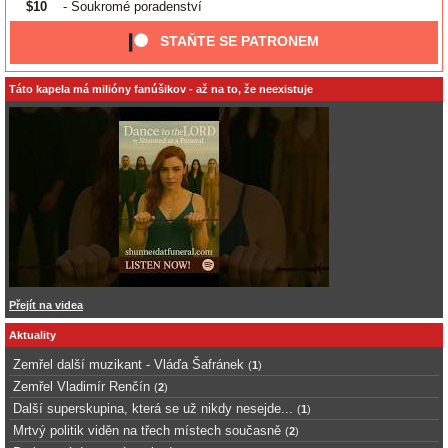
$10
- Soukromé poradenství
STAŇTE SE PATRONEM
Táto kapela má milióny fanúšikov - až na to, že neexistuje
Přejít na videa
Aktuality
Zemřel další muzikant - Vláďa Šafránek
(
1
)
Zemřel Vladimír Renčín
(
2
)
Další superskupina, která se už nikdy nesejde...
(
1
)
Mrtvý politik viděn na třech místech současně
(
2
)