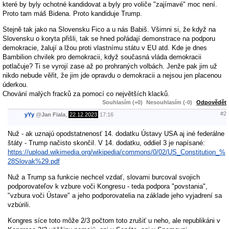
které by byly ochotné kandidovat a byly pro voliče "zajímavé" moc není.
Proto tam máš Bidena. Proto kandiduje Trump.
Stejně tak jako na Slovensku Fico a u nás Babiš. Všimni si, že když na
Slovensku o koryta přišli, tak se hned pořádají demonstrace na podporu
demokracie, žalují a lžou proti vlastnímu státu v EU atd. Kde je dnes
Bambilion chvilek pro demokracii, když současná vláda demokracii
potlačuje? Ti se vyrojí zase až po prohraných volbách. Jenže pak jim už
nikdo nebude věřit, že jim jde opravdu o demokracii a nejsou jen placenou
úderkou.
Chování malých fracků za pomocí co největších klacků.
Souhlasím (+0)
Nesouhlasím (-0)
Odpovědět
#2
yYy
@
Jan Fiala
,
22.12.2023
17:16
Nuž - ak uznajú opodstatnenosť 14. dodatku Ústavy USA aj iné federálne
štáty - Trump načisto skončil. V 14. dodatku, oddiel 3 je napísané:
https://upload.wikimedia.org/wikipedia/commons/0/02/US_Constitution_%
28Slovak%29.pdf
Nuž a Trump sa funkcie nechcel vzdať, slovami burcoval svojich
podporovateľov k vzbure voči Kongresu - teda podpora "povstania",
"vzbura voči Ústave" a jeho podporovatelia na základe jeho vyjadrení sa
vzbúrili.
Kongres síce toto môže 2/3 počtom toto zrušiť u neho, ale republikáni v