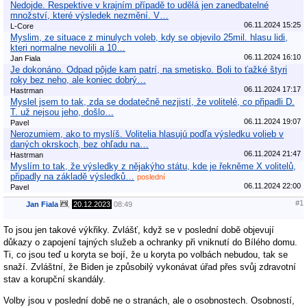
Nedojde. Respektive v krajním případě to udělá jen zanedbatelné
množství, které výsledek nezmění. V…
06.11.2024 15:25
L-Core
Myslim, ze situace z minulych voleb, kdy se objevilo 25mil. hlasu lidi,
kteri normalne nevolili a 10…
06.11.2024 16:10
Jan Fiala
Je dokonáno. Odpad pôjde kam patrí, na smetisko. Boli to ťažké štyri
roky bez neho, ale koniec dobrý…
06.11.2024 17:17
Hastrman
Myslel jsem to tak, zda se dodatečně nezjistí, že volitelé, co připadli D.
T. už nejsou jeho, došlo…
06.11.2024 19:07
Pavel
Nerozumiem, ako to myslíš. Volitelia hlasujú podľa výsledku volieb v
daných okrskoch, bez ohľadu na…
06.11.2024 21:47
Hastrman
Myslím to tak, že výsledky z nějakýho státu, kde je řekněme X volitelů,
připadly na základě výsledků…
poslední
06.11.2024 22:00
Pavel
#1
Jan Fiala
,
20.12.2023
08:49
To jsou jen takové výkřiky. Zvlášť, když se v poslední době objevují
důkazy o zapojení tajných služeb a ochranky při vniknutí do Bílého domu.
Ti, co jsou teď u koryta se bojí, že u koryta po volbách nebudou, tak se
snaží. Zvláštní, že Biden je způsobilý vykonávat úřad přes svůj zdravotní
stav a korupční skandály.
Volby jsou v poslední době ne o stranách, ale o osobnostech. Osobností,