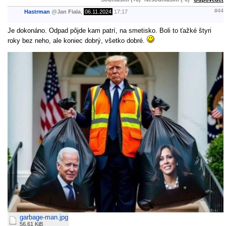
#44
Hastrman
@
Jan Fiala
,
06.11.2024
17:17
Je dokonáno. Odpad pôjde kam patrí, na smetisko. Boli to ťažké štyri
roky bez neho, ale koniec dobrý, všetko dobré.
garbage-man.jpg
56.61 KiB