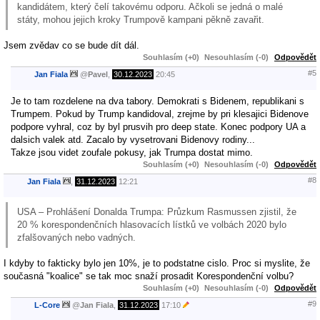
kandidátem, který čelí takovému odporu. Ačkoli se jedná o malé
státy, mohou jejich kroky Trumpově kampani pěkně zavařit.
Jsem zvědav co se bude dít dál.
Souhlasím (+0)
Nesouhlasím (-0)
Odpovědět
#5
Jan Fiala
@
Pavel
,
30.12.2023
20:45
Je to tam rozdelene na dva tabory. Demokrati s Bidenem, republikani s
Trumpem. Pokud by Trump kandidoval, zrejme by pri klesajici Bidenove
podpore vyhral, coz by byl prusvih pro deep state. Konec podpory UA a
dalsich valek atd. Zacalo by vysetrovani Bidenovy rodiny...
Takze jsou videt zoufale pokusy, jak Trumpa dostat mimo.
Souhlasím (+0)
Nesouhlasím (-0)
Odpovědět
#8
Jan Fiala
,
31.12.2023
12:21
USA – Prohlášení Donalda Trumpa: Průzkum Rasmussen zjistil, že
20 % korespondenčních hlasovacích lístků ve volbách 2020 bylo
zfalšovaných nebo vadných.
I kdyby to fakticky bylo jen 10%, je to podstatne cislo. Proc si myslite, že
současná "koalice" se tak moc snaží prosadit Korespondenční volbu?
Souhlasím (+0)
Nesouhlasím (-0)
Odpovědět
#9
L-Core
@
Jan Fiala
,
31.12.2023
17:10