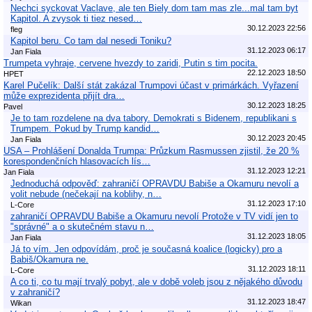
Nechci syckovat Vaclave, ale ten Biely dom tam mas zle...mal tam byt
Kapitol. A zvysok ti tiez nesed…
30.12.2023 22:56
fleg
Kapitol beru. Co tam dal nesedi Toniku?
31.12.2023 06:17
Jan Fiala
Trumpeta vyhraje, cervene hvezdy to zaridi, Putin s tim pocita.
22.12.2023 18:50
HPET
Karel Pučelík: Další stát zakázal Trumpovi účast v primárkách. Vyřazení
může exprezidenta přijít dra…
30.12.2023 18:25
Pavel
Je to tam rozdelene na dva tabory. Demokrati s Bidenem, republikani s
Trumpem. Pokud by Trump kandid…
30.12.2023 20:45
Jan Fiala
USA – Prohlášení Donalda Trumpa: Průzkum Rasmussen zjistil, že 20 %
korespondenčních hlasovacích lís…
31.12.2023 12:21
Jan Fiala
Jednoduchá odpověď: zahraničí OPRAVDU Babiše a Okamuru nevolí a
volit nebude (nečekají na koblihy, n…
31.12.2023 17:10
L-Core
zahraničí OPRAVDU Babiše a Okamuru nevolí Protože v TV vidí jen to
"správné" a o skutečném stavu n…
31.12.2023 18:05
Jan Fiala
Já to vím. Jen odpovídám, proč je současná koalice (logicky) pro a
Babiš/Okamura ne.
31.12.2023 18:11
L-Core
A co ti, co tu mají trvalý pobyt, ale v době voleb jsou z nějakého důvodu
v zahraničí?
31.12.2023 18:47
Wikan