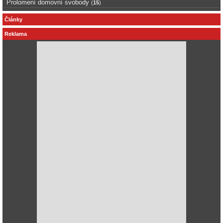
Prolomení domovní svobody
(
15
)
Články
Reklama