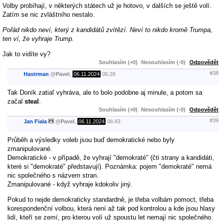
Volby probíhají, v některých státech už je hotovo, v dalších se ještě volí.
Zatím se nic zvláštního nestalo.
Pořád nikdo neví, který z kandidátů zvítězí. Neví to nikdo kromě Trumpa,
ten ví, že vyhraje Trump.
Jak to vidíte vy?
Souhlasím (+0)
Nesouhlasím (-0)
Odpovědět
#38
Hastrman
@
Pavel
,
06.11.2024
05:28
Tak Doník zatiaľ vyhráva, ale to bolo podobne aj minule, a potom sa
začal
steal
.
Souhlasím (+0)
Nesouhlasím (-0)
Odpovědět
#39
Jan Fiala
@
Pavel
,
06.11.2024
06:43
Průběh a výsledky voleb jsou buď demokratické nebo byly
zmanipulované.
Demokratické - v případě, že vyhrají "demokraté" (čti strany a kandidáti,
které si "demokraté" představují). Poznámka: pojem "demokraté" nemá
nic společného s názvem stran.
Zmanipulované - když vyhraje kdokoliv jiný.
Pokud to nejde demokraticky standardně, je třeba volbám pomoct, třeba
korespondenční volbou, která není až tak pod kontrolou a kde jsou hlasy
lidí, kteří se zemí, pro kterou volí už spoustu let nemají nic společného.