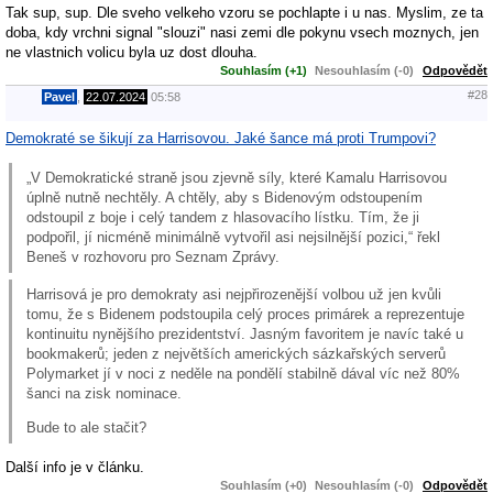
Tak sup, sup. Dle sveho velkeho vzoru se pochlapte i u nas. Myslim, ze ta
doba, kdy vrchni signal "slouzi" nasi zemi dle pokynu vsech moznych, jen
ne vlastnich volicu byla uz dost dlouha.
Souhlasím (+1)
Nesouhlasím (-0)
Odpovědět
#28
Pavel
,
22.07.2024
05:58
Demokraté se šikují za Harrisovou. Jaké šance má proti Trumpovi?
„V Demokratické straně jsou zjevně síly, které Kamalu Harrisovou
úplně nutně nechtěly. A chtěly, aby s Bidenovým odstoupením
odstoupil z boje i celý tandem z hlasovacího lístku. Tím, že ji
podpořil, jí nicméně minimálně vytvořil asi nejsilnější pozici,“ řekl
Beneš v rozhovoru pro Seznam Zprávy.
Harrisová je pro demokraty asi nejpřirozenější volbou už jen kvůli
tomu, že s Bidenem podstoupila celý proces primárek a reprezentuje
kontinuitu nynějšího prezidentství. Jasným favoritem je navíc také u
bookmakerů; jeden z největších amerických sázkařských serverů
Polymarket jí v noci z neděle na pondělí stabilně dával víc než 80%
šanci na zisk nominace.
Bude to ale stačit?
Další info je v článku.
Souhlasím (+0)
Nesouhlasím (-0)
Odpovědět