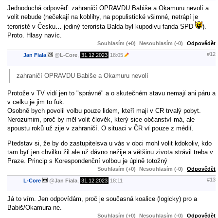
Jednoduchá odpověď: zahraničí OPRAVDU Babiše a Okamuru nevolí a
volit nebude (nečekají na koblihy, na populistické všimné, netrápí je
teroristé v Česku… jediný terorista Balda byl kupodivu fanda SPD
).
Proto. Hlasy navíc.
Souhlasím (+0)
Nesouhlasím (-0)
Odpovědět
#12
Jan Fiala
@
L-Core
,
31.12.2023
18:05
zahraničí OPRAVDU Babiše a Okamuru nevolí
Protože v TV vidí jen to "správné" a o skutečném stavu nemají ani páru a
v celku je jim to fuk.
Osobně bych povolil volbu pouze lidem, kteří maji v CR trvalý pobyt.
Nerozumim, proč by měl volit člověk, který sice občanství má, ale
spoustu roků už zije v zahraničí. O situaci v ČR ví pouze z médií.
Ptedstav si, že by do zastupitelsva u vás v obci mohl volit kdokoliv, kdo
tam byť jen chvilku žil ale už dávno nežije a většinu zivota strávil treba v
Praze. Princip s Korespondenční volbou je úplně totožný
Souhlasím (+0)
Nesouhlasím (-0)
Odpovědět
#13
L-Core
@
Jan Fiala
,
31.12.2023
18:11
Já to vím. Jen odpovídám, proč je současná koalice (logicky) pro a
Babiš/Okamura ne.
Souhlasím (+0)
Nesouhlasím (-0)
Odpovědět