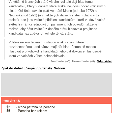
Ve většině členských států všichni volitelé dají hlas tomu
kandidátovi, který v daném státě získal nejvyšší počet voličských
hlasů. Odlišné pravidlo platí ve státě Maine (od roku 1972) a
Nebraska (od 1992) (a v některých dalších státech platilo v 19.
století), kde jsou volitelé přiděleni kandidátům, kteří v lidové volbě
zvítězili v rámci jednotlivých parlamentních obvodů, takže je
možné, aby část volitelů z daného státu hlasovala pro jiného
kandidáta než zbývající volitelé téhož státu.
Volitelé nejsou federální ústavou nijak vázáni, kterému
prezidentskému kandidátovi mají dát hlas. Formálně mohou
hlasovat pro kohokoli z kandidátů nebo dát dokonce hlas osobě,
která ve volbách vůbec nekandidovala.
Souhlasím (+0)
Nesouhlasím (-0)
Odpovědět
Zpět do debat
Přispět do debaty
Nahoru
Podpořte nás
$2
- Ikona patrona na poradně
$5
- Poradna bez reklam