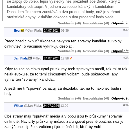
se zapojí do voleb, lepší výsledky než prezident Joe Biden, který z
kandidatury odstoupil. V jednom za republikánským kandidátem
Donaldem Trumpem zaostává o dva procentní body, což je v rámci
statistické chyby, v dalším dokonce o dva procentní body vede.
Souhlasím (+0)
Nesouhlasím (-0)
Odpovědět
#32
fleg
@
Jan Fiala
,
24.07.2024
09:39
Preco hned cinknut? Akonahle nevyhra ten spravny kandidat su volby
cinknute? To vacsinou vykrikuju dezolati.
Souhlasím (+0)
Nesouhlasím (-0)
Odpovědět
#33
Jan Fiala
@
fleg
,
24.07.2024
12:58
Kdyz to zacina cinknutymi pruzkumy tech spravnych medii, tak mi to tak
nejak evokuje, ze to temi cinknutymi volbami bude pokracovat, aby
vyhral ten "spravny" kandidat.
A jestli me ti "spravni" oznacuji za dezolata, tak na to nakonec budu i
hrdy.
Souhlasím (+0)
Nesouhlasím (-0)
Odpovědět
#34
Wikan
@
Jan Fiala
,
24.07.2024
13:09
Obě strany mají "správná" média a v obou jsou ty průzkumy "správně"
cinknuté. Navíc ty průzkumy můžou zafungovat přesně opačně, než je
zamýšleno. Tj. že k volbám přijde méně lidí, kteří by volili