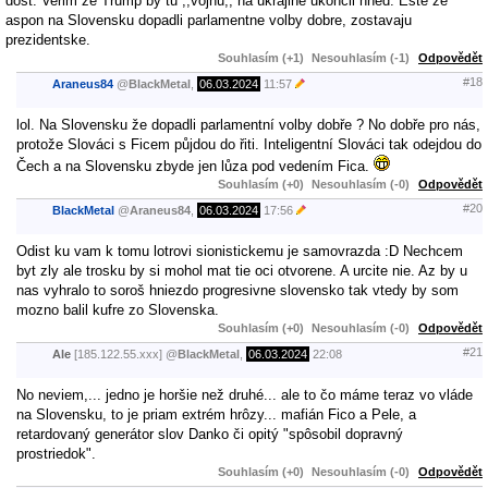
dost. Verim ze Trump by tu ,,vojnu,, na ukrajine ukoncil hned. Ešte ze
aspon na Slovensku dopadli parlamentne volby dobre, zostavaju
prezidentske.
Souhlasím (+1)
Nesouhlasím (-1)
Odpovědět
#18
Araneus84
@
BlackMetal
,
06.03.2024
11:57
lol. Na Slovensku že dopadli parlamentní volby dobře ? No dobře pro nás,
protože Slováci s Ficem půjdou do řiti. Inteligentní Slováci tak odejdou do
Čech a na Slovensku zbyde jen lůza pod vedením Fica.
Souhlasím (+0)
Nesouhlasím (-0)
Odpovědět
#20
BlackMetal
@
Araneus84
,
06.03.2024
17:56
Odist ku vam k tomu lotrovi sionistickemu je samovrazda :D Nechcem
byt zly ale trosku by si mohol mat tie oci otvorene. A urcite nie. Az by u
nas vyhralo to soroš hniezdo progresivne slovensko tak vtedy by som
mozno balil kufre zo Slovenska.
Souhlasím (+0)
Nesouhlasím (-0)
Odpovědět
#21
Ale
[185.122.55.xxx]
@
BlackMetal
,
06.03.2024
22:08
No neviem,... jedno je horšie než druhé... ale to čo máme teraz vo vláde
na Slovensku, to je priam extrém hrôzy... mafián Fico a Pele, a
retardovaný generátor slov Danko či opitý "spôsobil dopravný
prostriedok".
Souhlasím (+0)
Nesouhlasím (-0)
Odpovědět