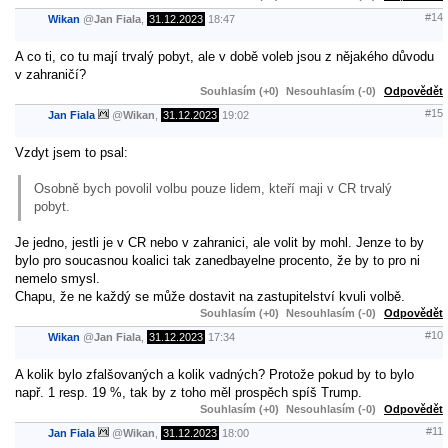
#14
Wikan
@
Jan Fiala
,
31.12.2023
18:47
A co ti, co tu mají trvalý pobyt, ale v době voleb jsou z nějakého důvodu
v zahraničí?
Souhlasím (+0)
Nesouhlasím (-0)
Odpovědět
#15
Jan Fiala
@
Wikan
,
31.12.2023
19:02
Vzdyt jsem to psal:
Osobně bych povolil volbu pouze lidem, kteří maji v CR trvalý
pobyt.
Je jedno, jestli je v CR nebo v zahranici, ale volit by mohl. Jenze to by
bylo pro soucasnou koalici tak zanedbayelne procento, že by to pro ni
nemelo smysl.
Chapu, že ne každý se může dostavit na zastupitelství kvuli volbě.
Souhlasím (+0)
Nesouhlasím (-0)
Odpovědět
#10
Wikan
@
Jan Fiala
,
31.12.2023
17:34
A kolik bylo zfalšovaných a kolik vadných? Protože pokud by to bylo
např. 1 resp. 19 %, tak by z toho měl prospěch spíš Trump.
Souhlasím (+0)
Nesouhlasím (-0)
Odpovědět
#11
Jan Fiala
@
Wikan
,
31.12.2023
18:00