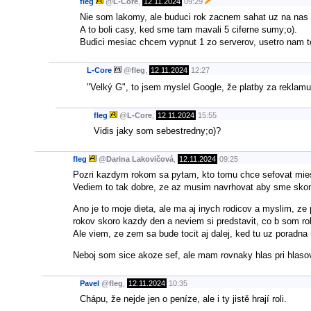
fleg
@
L-Core
,
12.11.2024
09:29
Nie som lakomy, ale buduci rok zacnem sahat uz na nas
A to boli casy, ked sme tam mavali 5 ciferne sumy;o).
Budici mesiac chcem vypnut 1 zo serverov, usetro nam
L-Core
@
fleg
,
12.11.2024
12:27
"Velký G", to jsem myslel Google, že platby za reklamu
fleg
@
L-Core
,
12.11.2024
15:55
Vidis jaky som sebestredny;o)?
fleg
@
Darina Lakovičová
,
12.11.2024
09:25
Pozri kazdym rokom sa pytam, kto tomu chce sefovat mie
Vediem to tak dobre, ze az musim navrhovat aby sme skonc
Ano je to moje dieta, ale ma aj inych rodicov a myslim, ze
rokov skoro kazdy den a neviem si predstavit, co b som ro
Ale viem, ze zem sa bude tocit aj dalej, ked tu uz poradna
Neboj som sice akoze sef, ale mam rovnaky hlas pri hlasov
Pavel
@
fleg
,
12.11.2024
10:35
Chápu, že nejde jen o peníze, ale i ty jistě hrají roli.