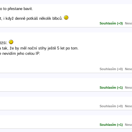
o to přestane bavit.
at, i když denně potkáš několik blbců.
Souhlasím (+3)
Neso
ěžší.
tak, že by měl noční stihy ještě 5 let po tom.
e nevidím jeho celou IP.
Souhlasím (+0)
Neso
Souhlasím (+1)
Neso
Souhlasím (+0)
Neso
Souhlasím (+1)
Neso