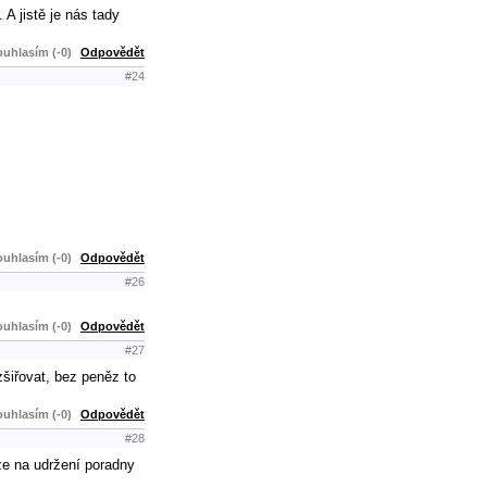
 A jistě je nás tady
uhlasím (-0)
Odpovědět
#24
uhlasím (-0)
Odpovědět
#26
uhlasím (-0)
Odpovědět
#27
zšiřovat, bez peněz to
uhlasím (-0)
Odpovědět
#28
 že na udržení poradny