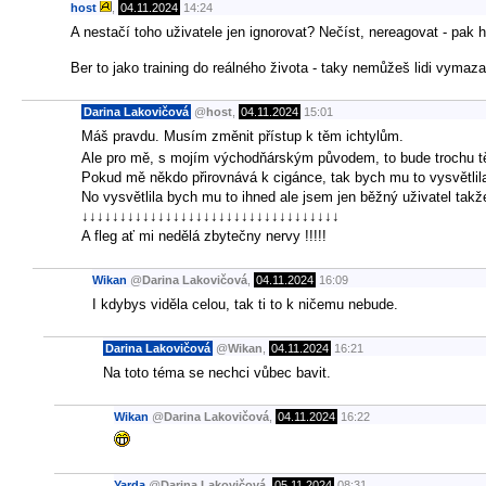
host
,
04.11.2024
14:24
A nestačí toho uživatele jen ignorovat? Nečíst, nereagovat - pak h
Ber to jako training do reálného života - taky nemůžeš lidi vymaz
Darina Lakovičová
@
host
,
04.11.2024
15:01
Máš pravdu. Musím změnit přístup k těm ichtylům.
Ale pro mě, s mojím východňárským původem, to bude trochu t
Pokud mě někdo přirovnává k cigánce, tak bych mu to vysvětlila 
No vysvětlila bych mu to ihned ale jsem jen běžný uživatel takž
↓↓↓↓↓↓↓↓↓↓↓↓↓↓↓↓↓↓↓↓↓↓↓↓↓↓↓↓↓↓↓↓↓↓
A fleg ať mi nedělá zbytečny nervy !!!!!
Wikan
@
Darina Lakovičová
,
04.11.2024
16:09
I kdybys viděla celou, tak ti to k ničemu nebude.
Darina Lakovičová
@
Wikan
,
04.11.2024
16:21
Na toto téma se nechci vůbec bavit.
Wikan
@
Darina Lakovičová
,
04.11.2024
16:22
Yarda
@
Darina Lakovičová
,
05.11.2024
08:31