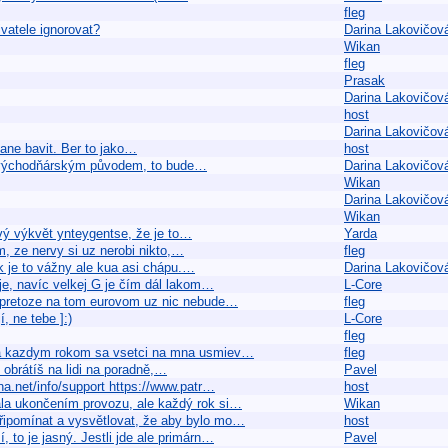
fleg
vatele ignorovat?
Darina Lakovičov
Wikan
fleg
Prasak
Darina Lakovičov
host
Darina Lakovičov
tane bavit. Ber to jako…
host
m východňárským původem, to bude…
Darina Lakovičov
Wikan
Darina Lakovičov
Wikan
ový výkvět ynteygentse, že je to…
Yarda
, ze nervy si uz nerobi nikto,…
fleg
k je to vážny ale kua asi chápu.…
Darina Lakovičov
je, navíc velkej G je čím dál lakom…
L-Core
, pretoze na tom eurovom uz nic nebude…
fleg
, ne tebe ]:)
L-Core
fleg
 a kazdym rokom sa vsetci na mna usmiev…
fleg
se obrátíš na lidi na poradně,…
Pavel
a.net/info/support https://www.patr…
host
ala ukončením provozu, ale každý rok si…
Wikan
 připomínat a vysvětlovat, že aby bylo mo…
host
, to je jasný. Jestli jde ale primárn…
Pavel