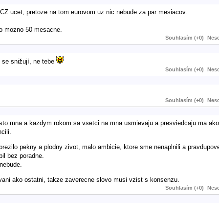
 CZ ucet, pretoze na tom eurovom uz nic nebude za par mesiacov.
 to mozno 50 mesacne.
Souhlasím (+0)
Neso
 se snižují, ne tebe
Souhlasím (+0)
Neso
Souhlasím (+0)
Neso
sto mna a kazdym rokom sa vsetci na mna usmievaju a presviedcaju ma ako
ili.
 prezilo pekny a plodny zivot, malo ambicie, ktore sme nenaplnili a pravdupo
bil bez poradne.
 nebude.
ani ako ostatni, takze zaverecne slovo musi vzist s konsenzu.
Souhlasím (+0)
Neso