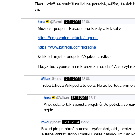
Flegu, když se obrátíš na lidi na poradně, věřím, že doká
víc.
host
@
Pavel
,
12.11.2024
12:06
Možnost podpořit Poradnu má každý a kdykoliv:
https://pc.poradna.net/info/support
https://www.patreon.com/poradna
Kolik lidí myslíš přispělo? A jakou částku?
I když teď vybereš na rok provozu, co dál? Zase vyhro
Wikan
@
host
,
12.11.2024
13:08
Třeba taková Wikipedia to dělá. Ne že by teda přímo 
host
@
Wikan
,
12.11.2024
13:11
Ano, dělá to tak spousta projektů. Je potřeba se už
nejde.
Pavel
@
host
,
12.11.2024
15:22
Pokud jde primárně o únavu, vyčerpání, atd., peníze to
je třeba vybrat určitou částku, dejte časový limit do k