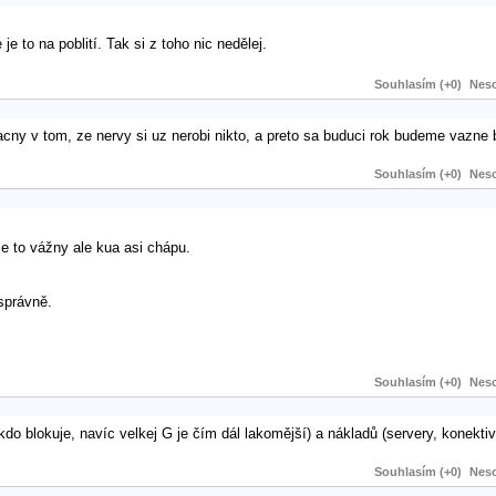
e to na poblití. Tak si z toho nic nedělej.
Souhlasím (+0)
Neso
cny v tom, ze nervy si uz nerobi nikto, a preto sa buduci rok budeme vazne b
Souhlasím (+0)
Neso
e to vážny ale kua asi chápu.
správně.
Souhlasím (+0)
Neso
 blokuje, navíc velkej G je čím dál lakomější) a nákladů (servery, konektivit
Souhlasím (+0)
Neso