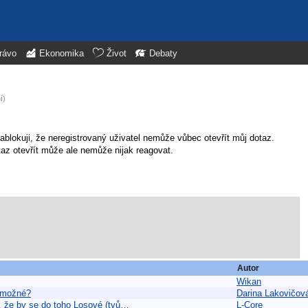
rávo
Ekonomika
Život
Debaty
í)
ablokuji, že neregistrovaný uživatel nemůže vůbec otevřít můj dotaz.
otaz otevřít může ale nemůže nijak reagovat.
Autor
Wikan
y možné?
Darina Lakovičov
i, že by se do toho Losové (tvů…
L-Core