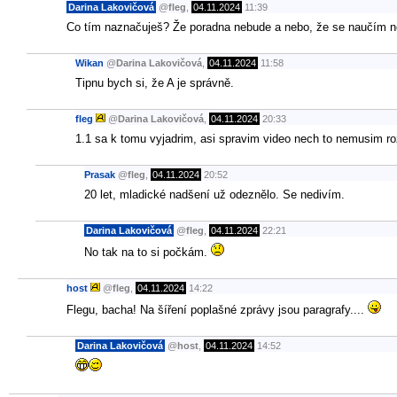
Darina Lakovičová
@
fleg
,
04.11.2024
11:39
Co tím naznačuješ? Že poradna nebude a nebo, že se naučím ně
Wikan
@
Darina Lakovičová
,
04.11.2024
11:58
Tipnu bych si, že A je správně.
fleg
@
Darina Lakovičová
,
04.11.2024
20:33
1.1 sa k tomu vyjadrim, asi spravim video nech to nemusim ro
Prasak
@
fleg
,
04.11.2024
20:52
20 let, mladické nadšení už odeznělo. Se nedivím.
Darina Lakovičová
@
fleg
,
04.11.2024
22:21
No tak na to si počkám.
host
@
fleg
,
04.11.2024
14:22
Flegu, bacha! Na šíření poplašné zprávy jsou paragrafy....
Darina Lakovičová
@
host
,
04.11.2024
14:52