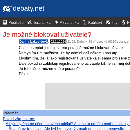
debaty.net
Počítače
Teraristika
Akvaristika
Kutilství
Hry
P
Je možné blokovat uživatele?
Darina Lakovičová
,
02.11.2024
21:22
,
Debaty
, 38 příspěvků (8130 zobrazen
Chci se zeptat jestli je v této poradně možné blokovat uživate.
Nemyslím tím možnost, že by admini dali někomu ban atp.
Myslím tím, že já jako registrovaná uživatelka si sama pro sebe z
Dále pokud si zablokuji registrovaného uživatele tak ten si můj d
Je toto nějak možné v této poradně?
Děkuji.
Předmět
Pokud vím, tak ne.
A bylo by špatné něco takového udělat? A nebo to na fóru není technick
Špatné by to nebylo. Ale byl by to velký zásah do enginu a nemyslím s