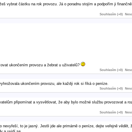
žeš vybrat částku na rok provozu. Já o poradnu stojím a podpořím ji finančně.
Souhlasím (+0)
Neso
žovat ukončením provozu a žebrat u uživatelů?
Souhlasím (+0)
Neso
vyhrožovala ukončením provozu, ale každý rok si říká o peníze.
Souhlasím (+0)
Neso
ivatelům připomínat a vysvětlovat, že aby bylo možné službu provozovat a ro
Souhlasím (+0)
Neso
 nevyřeší, to je jasný. Jestli jde ale primárně o peníze, dejte veřejně vědět,
dy a uvidí se.