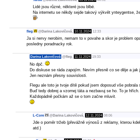
Lidé jsou různé, některé jsou blbé.
Na internetu se někdy sejde takový výkvět ynteygentse, že j
fleg
@
Darina Lakovičová
,
10.11.2024
12:33
Ja si nervy nerobim, nemam to v povahe a skor je problem opa
posledny poradnacky rok.
Darina Lakovičová
@
fleg
,
11.11.2024
19:33
No dpč.
Do diskuse se ráda zapojím. Nevím přesně co se děje a jak j
Jen neznám přesny souvislosti.
Flegu ale toto je tvoje dítě pokud jsem doposud vše pobrala 
Buď tedy dobrej a vzornej táta a nezbavuj se ho. To je hřích.
Každopádně počkám až se o tom začne mluvit.
L-Core
@
Darina Lakovičová
,
12.11.2024
08:06
Jde o poměr tržeb (převážně výnosů z reklamy, kterou kdekdo
atd.)