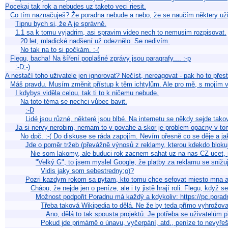
Pocekaj tak rok a nebudes uz taketo veci riesit.
Co tím naznačuješ? Že poradna nebude a nebo, že se naučím některy uži
Tipnu bych si, že A je správně.
1.1 sa k tomu vyjadrim, asi spravim video nech to nemusim rozpisovat.
20 let, mladické nadšení už odeznělo. Se nedivím.
No tak na to si počkám. :-(
Flegu, bacha! Na šíření poplašné zprávy jsou paragrafy.... :-p
:-D;-)
A nestačí toho uživatele jen ignorovat? Nečíst, nereagovat - pak ho to přes
Máš pravdu. Musím změnit přístup k těm ichtylům. Ale pro mě, s mojí
I kdybys viděla celou, tak ti to k ničemu nebude.
Na toto téma se nechci vůbec bavit.
:-D
Lidé jsou různé, některé jsou blbé. Na internetu se někdy sejde tak
Ja si nervy nerobim, nemam to v povahe a skor je problem opacny v tom
No dpč. :-( Do diskuse se ráda zapojím. Nevím přesně co se děje a ja
Jde o poměr tržeb (převážně výnosů z reklamy, kterou kdekdo bloku
Nie som lakomy, ale buduci rok zacnem sahat uz na nas CZ ucet
"Velký G", to jsem myslel Google, že platby za reklamu se snižují
Vidis jaky som sebestredny;o)?
Pozri kazdym rokom sa pytam, kto tomu chce sefovat miesto mna
Chápu, že nejde jen o peníze, ale i ty jistě hrají roli. Flegu, když 
Možnost podpořit Poradnu má každý a kdykoliv: https://pc.poradn
Třeba taková Wikipedia to dělá. Ne že by teda přímo vyhrožov
Ano, dělá to tak spousta projektů. Je potřeba se uživatelům
Pokud jde primárně o únavu, vyčerpání, atd., peníze to nevyřeší