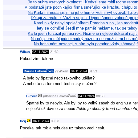
Je to suhra vsetkych okolnosti. Kedysi sme robil rocne repor
V podstatě jste podnikající firma směřující ke krachu, chápu t
Na Karla mi nesahaj, mne jeho humor velmi vyhovoval. To, z
Děkuji za reakce. Vážím si jich. Dejme šanci svobodě proje
Karel nikdy nebyl společníkem Poradna s.r.o., jen moderát
lety se odmlčel Jestli mne paměť neklame, tak se tehd
Karla jsem tu zažil jen asi rok. Nicméně nejlépe dokázal nají
Na něj jsem měl jednoznačný názor a neumožnil mi ho změni
Na karla nám nesahej, s ním byla poradna vždy zábavnějš
Wikan
,
02.11.2024
21:32
Pokud vím, tak ne.
Darina Lakovičová
@
Wikan
,
04.11.2024
01:53
A bylo by špatné něco takového udělat?
A nebo to na fóru není technicky možné?
L-Core
@
Darina Lakovičová
,
04.11.2024
08:53
Špatné by to nebylo. Ale byl by to velký zásah do enginu a ne
nejlepší už dávno za sebou
(tohle je obecný trend na internetu
fleg
,
04.11.2024
09:38
Pocekaj tak rok a nebudes uz taketo veci riesit.