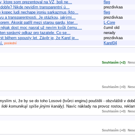
ty, ktore som prezentoval na VZ, boli ne…
fleg
o dobře? Nikde nevidím transparentní ú…
prezdivkaa
e kopec ludi nechape ironiu sarkazmus (kto…
fleg
vu a transparentnosti. Je otázkou, jakými…
prezdivkaa
orem. Akorát patřil mezi starou gardu, kter…
L-Core
y nějak dost moc nasral už nevím kvůli čemu.…
čumil old
t ten správný odkaz pro tazatele. Co se…
nerady
t během spousty let. Závěr je, že Karel je…
prezdivkaa
í.
Karel04
poslední
Souhlasím (+2)
Neso
Souhlasím (+0)
Neso
myslím si, že by se do toho Losové (tvůrci enginu) pouštěli - obzvláště v do
, lidé komunikují spíše jinými kanály)
. Navíc náklady na provoz rostou, rekla
Souhlasím (+0)
Neso
Souhlasím (+0)
Neso