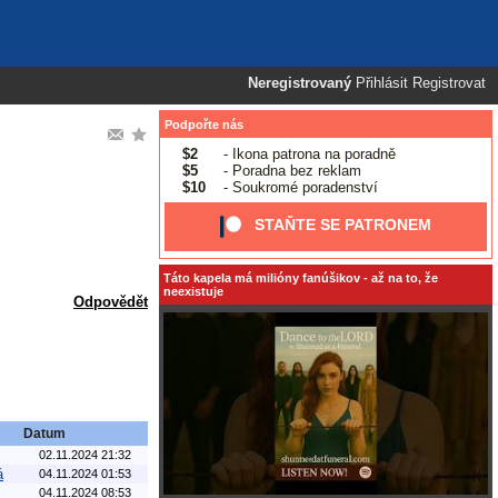
Neregistrovaný
Přihlásit
Registrovat
Podpořte nás
$2
- Ikona patrona na poradně
$5
- Poradna bez reklam
$10
- Soukromé poradenství
STAŇTE SE PATRONEM
Táto kapela má milióny fanúšikov - až na to, že
neexistuje
Odpovědět
Datum
02.11.2024 21:32
á
04.11.2024 01:53
04.11.2024 08:53