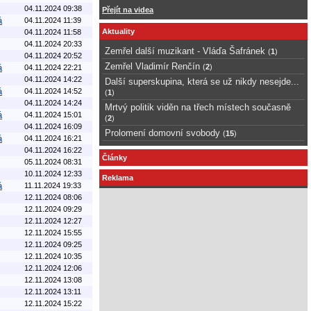
04.11.2024 09:38
Přejít na videa
á
04.11.2024 11:39
Aktuality
04.11.2024 11:58
04.11.2024 20:33
Zemřel další muzikant - Vláďa Šafránek
(
1
)
04.11.2024 20:52
Zemřel Vladimír Renčín
á
(
2
)
04.11.2024 22:21
04.11.2024 14:22
Další superskupina, která se už nikdy nesejde...
á
04.11.2024 14:52
(
1
)
04.11.2024 14:24
Mrtvý politik viděn na třech místech současně
á
04.11.2024 15:01
(
2
)
04.11.2024 16:09
Prolomení domovní svobody
(
15
)
á
04.11.2024 16:21
04.11.2024 16:22
Články
05.11.2024 08:31
10.11.2024 12:33
Reklama
á
11.11.2024 19:33
12.11.2024 08:06
12.11.2024 09:29
12.11.2024 12:27
12.11.2024 15:55
12.11.2024 09:25
12.11.2024 10:35
12.11.2024 12:06
12.11.2024 13:08
12.11.2024 13:11
12.11.2024 15:22