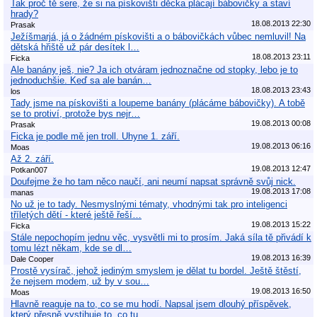
Tak proč tě sere, že si na pískovišti děcka plácají bábovičky a staví
hrady?
18.08.2013 22:30
Prasak
Ježíšmarjá, já o žádném pískovišti a o bábovičkách vůbec nemluvil! Na
dětská hřiště už pár desítek l…
18.08.2013 23:11
Ficka
Ale banány ješ, nie? Ja ich otváram jednoznačne od stopky, lebo je to
jednoduchšie. Keď sa ale banán…
18.08.2013 23:43
los
Tady jsme na pískovišti a loupeme banány (plácáme bábovičky). A tobě
se to protiví, protože bys nejr…
19.08.2013 00:08
Prasak
Ficka je podle mě jen troll. Uhyne 1. září.
19.08.2013 06:16
Moas
Až 2. září.
19.08.2013 12:47
Potkan007
Doufejme že ho tam něco naučí, ani neumí napsat správně svůj nick.
19.08.2013 17:08
manas
No už je to tady. Nesmyslnými tématy, vhodnými tak pro inteligenci
tříletých dětí - které ještě řeší…
19.08.2013 15:22
Ficka
Stále nepochopím jednu věc, vysvětli mi to prosím. Jaká síla tě přivádí k
tomu lézt někam, kde se dl…
19.08.2013 16:39
Dale Cooper
Prostě vysírač, jehož jediným smyslem je dělat tu bordel. Ještě štěstí,
že nejsem modem, už by v sou…
19.08.2013 16:50
Moas
Hlavně reaguje na to, co se mu hodí. Napsal jsem dlouhý příspěvek,
který přesně vystihuje to, co tu…