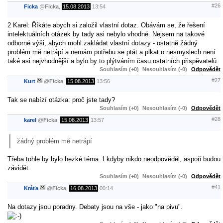
#26
Ficka
@
Ficka
,
15.08.2013
13:54
2 Karel: Říkáte abych si založil vlastní dotaz. Obávám se, že řešení
intelektuálních otázek by tady asi nebylo vhodné. Nejsem na takové
odborné výši, abych mohl zakládat vlastní dotazy - ostatně žádný
problém mě netrápí a nemám potřebu se ptát a plkat o nesmyslech není
také asi nejvhodnější a bylo by to plýtváním času ostatních přispěvatelů.
Souhlasím (+0)
Nesouhlasím (-0)
Odpovědět
#27
Kurt
@
Ficka
,
15.08.2013
13:56
Tak se nabízí otázka: proč jste tady?
Souhlasím (+0)
Nesouhlasím (-0)
Odpovědět
#28
karel
@
Ficka
,
15.08.2013
13:57
žádný problém mě netrápí
Třeba tohle by bylo hezké téma. I kdyby nikdo neodpověděl, aspoň budou
závidět.
Souhlasím (+0)
Nesouhlasím (-0)
Odpovědět
#41
Kráťa
@
Ficka
,
16.08.2013
00:14
Na dotazy jsou poradny. Debaty jsou na vše - jako "na pivu".