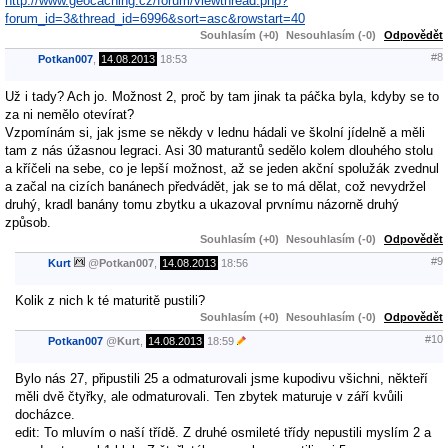
http://www.geocaching.cz/forum/viewthread.php?
forum_id=3&thread_id=6996&sort=asc&rowstart=40
Souhlasím (+0)
Nesouhlasím (-0)
Odpovědět
#8
Potkan007
,
14.08.2013
18:53
Už i tady? Ach jo. Možnost 2, proč by tam jinak ta páčka byla, kdyby se to
za ni nemělo otevírat?
Vzpomínám si, jak jsme se někdy v lednu hádali ve školní jídelně a měli
tam z nás úžasnou legraci. Asi 30 maturantů sedělo kolem dlouhého stolu
a kříčeli na sebe, co je lepší možnost, až se jeden akční spolužák zvednul
a začal na cizích banánech předvádět, jak se to má dělat, což nevydržel
druhý, kradl banány tomu zbytku a ukazoval prvnímu názorně druhý
způsob.
Souhlasím (+0)
Nesouhlasím (-0)
Odpovědět
#9
Kurt
@
Potkan007
,
14.08.2013
18:56
Kolik z nich k té maturitě pustili?
Souhlasím (+0)
Nesouhlasím (-0)
Odpovědět
#10
Potkan007
@
Kurt
,
14.08.2013
18:59
Bylo nás 27, připustili 25 a odmaturovali jsme kupodivu všichni, někteří
měli dvě čtyřky, ale odmaturovali. Ten zbytek maturuje v září kvůili
docházce.
edit: To mluvím o naší třídě. Z druhé osmileté třídy nepustili myslím 2 a