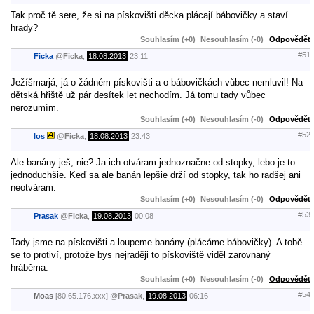
Tak proč tě sere, že si na pískovišti děcka plácají bábovičky a staví
hrady?
Souhlasím (+0)
Nesouhlasím (-0)
Odpovědět
#51
Ficka
@
Ficka
,
18.08.2013
23:11
Ježíšmarjá, já o žádném pískovišti a o bábovičkách vůbec nemluvil! Na
dětská hřiště už pár desítek let nechodím. Já tomu tady vůbec
nerozumím.
Souhlasím (+0)
Nesouhlasím (-0)
Odpovědět
#52
los
@
Ficka
,
18.08.2013
23:43
Ale banány ješ, nie? Ja ich otváram jednoznačne od stopky, lebo je to
jednoduchšie. Keď sa ale banán lepšie drží od stopky, tak ho radšej ani
neotváram.
Souhlasím (+0)
Nesouhlasím (-0)
Odpovědět
#53
Prasak
@
Ficka
,
19.08.2013
00:08
Tady jsme na pískovišti a loupeme banány (plácáme bábovičky). A tobě
se to protiví, protože bys nejraději to pískoviště viděl zarovnaný
hráběma.
Souhlasím (+0)
Nesouhlasím (-0)
Odpovědět
#54
Moas
[80.65.176.xxx]
@
Prasak
,
19.08.2013
06:16