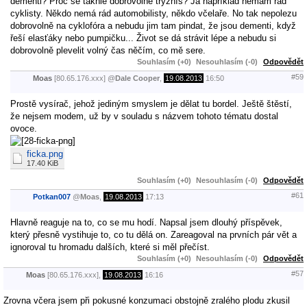
dementi? Proč se takhle dobrovolně trýzníš? Já například nemám rád
cyklisty. Někdo nemá rád automobilisty, někdo včelaře. No tak nepolezu
dobrovolně na cyklofóra a nebudu jim tam pindat, že jsou dementi, když
řeší elasťáky nebo pumpičku... Život se dá strávit lépe a nebudu si
dobrovolně plevelit volný čas něčím, co mě sere.
Souhlasím (+0)
Nesouhlasím (-0)
Odpovědět
#59
Moas
[80.65.176.xxx]
@
Dale Cooper
,
19.08.2013
16:50
Prostě vysírač, jehož jediným smyslem je dělat tu bordel. Ještě štěstí,
že nejsem modem, už by v souladu s názvem tohoto tématu dostal
ovoce.
ficka.png
17.40 KiB
Souhlasím (+0)
Nesouhlasím (-0)
Odpovědět
#61
Potkan007
@
Moas
,
19.08.2013
17:13
Hlavně reaguje na to, co se mu hodí. Napsal jsem dlouhý příspěvek,
který přesně vystihuje to, co tu dělá on. Zareagoval na prvních pár vět a
ignoroval tu hromadu dalších, které si měl přečíst.
Souhlasím (+0)
Nesouhlasím (-0)
Odpovědět
#57
Moas
[80.65.176.xxx],
19.08.2013
16:16
Zrovna včera jsem při pokusné konzumaci obstojně zralého plodu zkusil