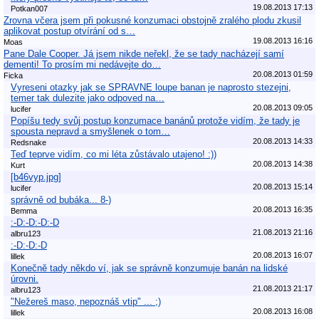
19.08.2013 17:13
Potkan007
Zrovna včera jsem při pokusné konzumaci obstojně zralého plodu zkusil
aplikovat postup otvírání od s…
19.08.2013 16:16
Moas
Pane Dale Cooper. Já jsem nikde neřekl, že se tady nacházejí samí
dementi! To prosím mi nedávejte do…
20.08.2013 01:59
Ficka
Vyreseni otazky jak se SPRAVNE loupe banan je naprosto stezejni,
temer tak dulezite jako odpoved na…
20.08.2013 09:05
lucifer
Popíšu tedy svůj postup konzumace banánů protože vidím, že tady je
spousta nepravd a smyšlenek o tom…
20.08.2013 14:33
Redsnake
Teď teprve vidím, co mi léta zůstávalo utajeno! :))
20.08.2013 14:38
Kurt
[b46vyp.jpg]
20.08.2013 15:14
lucifer
správně od bubáka... 8-)
20.08.2013 16:35
Bemma
:-D:-D:-D:-D
21.08.2013 21:16
albru123
:-D:-D:-D
20.08.2013 16:07
lillek
Konečně tady někdo ví, jak se správně konzumuje banán na lidské
úrovni.
21.08.2013 21:17
albru123
"Nežereš maso, nepoznáš vtip" ... ;)
20.08.2013 16:08
lillek