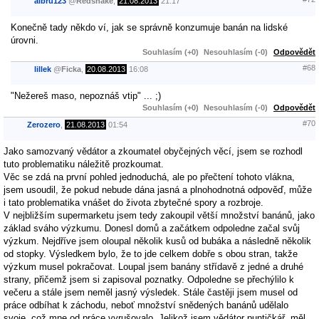
albru123
@
Redsnake
,
21.08.2013
21:17
Konečně tady někdo ví, jak se správně konzumuje banán na lidské
úrovni.
Souhlasím (+0)
Nesouhlasím (-0)
Odpovědět
#68
lillek
@
Ficka
,
20.08.2013
16:08
"Nežereš maso, nepoznáš vtip" ... ;)
Souhlasím (+0)
Nesouhlasím (-0)
Odpovědět
#70
Zerozero
,
21.08.2013
01:54
Jako samozvaný vědátor a zkoumatel obyčejných věcí, jsem se rozhodl
tuto problematiku náležitě prozkoumat.
Věc se zdá na první pohled jednoduchá, ale po přečtení tohoto vlákna,
jsem usoudil, že pokud nebude dána jasná a plnohodnotná odpověď, může
i tato problematika vnášet do života zbytečné spory a rozbroje.
V nejbližším supermarketu jsem tedy zakoupil větší množství banánů, jako
základ sváho výzkumu. Donesl domů a začátkem odpoledne začal svůj
výzkum. Nejdříve jsem oloupal několik kusů od bubáka a následně několik
od stopky. Výsledkem bylo, že to jde celkem dobře s obou stran, takže
výzkum musel pokračovat. Loupal jsem banány střídavě z jedné a druhé
strany, přičemž jsem si zapisoval poznatky. Odpoledne se přechýlilo k
večeru a stále jsem neměl jasný výsledek. Stále častěji jsem musel od
práce odbíhat k záchodu, neboť množství snědených banánů udělalo
svoje, což mne od práce vyrušovalo. Jelikož jsem vědátor puntičkář, měl