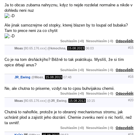
Ja to obcas zubama nahryznu, kdyz to nejde rozdelat normalne a nikde v
dohledu neni nuz
Ale jinak samozrejme od stopky, kterej blazen by to loupal od bubaka?
Tam to prece neni za co chytit
Souhlasím (+0)
Nesouhlasím (-0)
Odpovědět
#15
Moas
[80.65.176.xxx]
@
kmochna
,
15.08.2013
06:03
Co je na tom drsňáckýho? Běžně to tak praktikuju. Myslíš, že si tím
opice drbají anus?
Souhlasím (+0)
Nesouhlasím (-0)
Odpovědět
#16
JR_Ewing
@
Moas
,
15.08.2013
07:48
Ne, ale chutna to priserne, vzdyt na to cpou buhvijakou chemii.
Souhlasím (+0)
Nesouhlasím (-0)
Odpovědět
#20
Moas
[80.65.176.xxx]
@
JR_Ewing
,
15.08.2013
10:15
Chutná to nahořkle, protože je to obranný mechanismus stromu, jak
uchránit plod a zajistit jeho dozrání. Chemie zvenku není o nic horší, než
ta uvnitř.
Souhlasím (+0)
Nesouhlasím (-0)
Odpovědět
#18