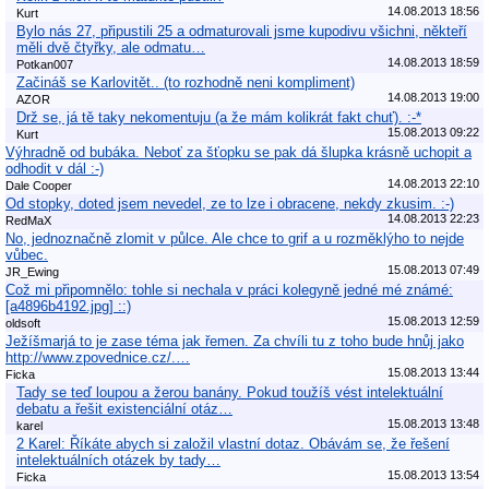
14.08.2013 18:56
Kurt
Bylo nás 27, připustili 25 a odmaturovali jsme kupodivu všichni, někteří
měli dvě čtyřky, ale odmatu…
14.08.2013 18:59
Potkan007
Začináš se Karlovitět.. (to rozhodně neni kompliment)
14.08.2013 19:00
AZOR
Drž se, já tě taky nekomentuju (a že mám kolikrát fakt chuť). :-*
15.08.2013 09:22
Kurt
Výhradně od bubáka. Neboť za šťopku se pak dá šlupka krásně uchopit a
odhodit v dál :-)
14.08.2013 22:10
Dale Cooper
Od stopky, doted jsem nevedel, ze to lze i obracene, nekdy zkusim. :-)
14.08.2013 22:23
RedMaX
No, jednoznačně zlomit v půlce. Ale chce to grif a u rozměklýho to nejde
vůbec.
15.08.2013 07:49
JR_Ewing
Což mi připomnělo: tohle si nechala v práci kolegyně jedné mé známé:
[a4896b4192.jpg] ::)
15.08.2013 12:59
oldsoft
Ježíšmarjá to je zase téma jak řemen. Za chvíli tu z toho bude hnůj jako
http://www.zpovednice.cz/.…
15.08.2013 13:44
Ficka
Tady se teď loupou a žerou banány. Pokud toužíš vést intelektuální
debatu a řešit existenciální otáz…
15.08.2013 13:48
karel
2 Karel: Říkáte abych si založil vlastní dotaz. Obávám se, že řešení
intelektuálních otázek by tady…
15.08.2013 13:54
Ficka