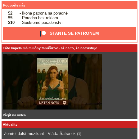
Podpořte nás
$2
- Ikona patrona na poradně
$5
- Poradna bez reklam
$10
- Soukromé poradenství
STAŇTE SE PATRONEM
Táto kapela má milióny fanúšikov - až na to, že neexistuje
Přejít na videa
Aktuality
Zemřel další muzikant - Vláďa Šafránek
(
1
)