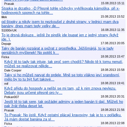
15.08.2013 15:11
Prasak
Stopka je drzatko :-D Přesně tohle vždycky vykřikovala kámoška, při x-
hodinovejch sporech na tohle…
15.08.2013 15:52
lillek
od štopky a nikdy jsem to nezkoušel z druhé strany. v lednici mam dva
banány, dnes mam tedy velky de…
16.08.2013 11:35
S1000rrUK
To je drsná diskuze...ještě že pindík jde loupat jen z jedný strany (když
jde..).
17.08.2013 20:05
Depaje
Taky de banán rozpárat a sežrat z prostředka. Jéžišmárjá, to je tady
geniálních myšlenek! No potěš k…
18.08.2013 15:47
Ficka
Když tě to tady tak irituje, tak proč sem chodíš? Nikdo tě k tomu nenutí,
můžeš se realizovat někde…
18.08.2013 15:58
Dale Cooper
Taky si ho můžeš narvat do prdele. Mně se toto vlákno jeví srandovní,
mělo by to tu být furt takové…
18.08.2013 19:41
mif
Když přijdu do hospody a nelíbí se mi tam, už k nim znova nevlezu.
Debaty jsou určené přesně pro ty…
18.08.2013 20:31
Potkan007
Jestli tě to tak sere, tak požádej adminy a jeden banán ti dají. Můžeš ho
pak žrát třeba deset let.
18.08.2013 21:56
Prasak
To Prasak: No jistě. Když ostatní plácají kravoviny, tak je to v pořádku.
Já mám dostat banána za sl…
18.08.2013 22:08
Ficka