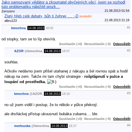
Jako samozvaný vědátor a zkoumatel obyčejných věcí, jsem se rozhodl
tuto problematiku náležitě prozk…
21.08.2013 01:54
Zerozero
Zlatý hřeb celé debaty, bůh ti žehnej .... :-D
poslední
21.08.2013 21:19
albru123
#1
kmochna
,
14.08.2013
18:00
od stopky, tam se to líp otevírá.
Souhlasím (+0)
Nesouhlasím (-0)
Odpovědět
#2
AZOR
@
kmochna
,
14.08.2013
18:07
souhlas.
Ačkoliv nedávno jsem přišel utahanej z nákupu a šel rovnou spát a hodil
nákup na zem. Takže mi tam chybí strategie -
rošplápnutí v pulce a
loupání od prostředka.
Souhlasím (+0)
Nesouhlasím (-0)
Odpovědět
#3
kmochna
@
AZOR
,
14.08.2013
18:10
no už jsem viděl i postup, že to někdo v půlce překrojí.
ale drsňáckej přístup ukousnutí bubáka zubama.... ble.
Souhlasím (+0)
Nesouhlasím (-0)
Odpovědět
#6
merlouska
@
kmochna
,
14.08.2013
18:27