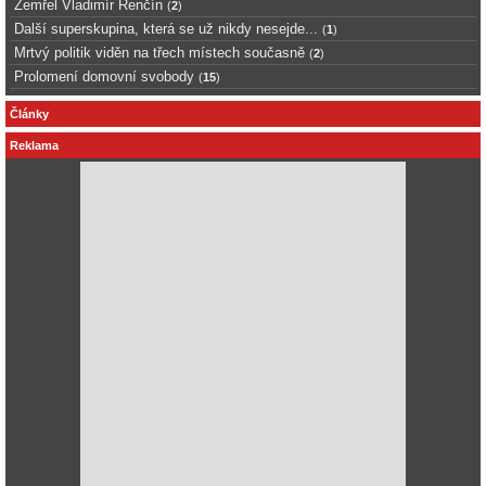
Zemřel Vladimír Renčín
(
2
)
Další superskupina, která se už nikdy nesejde...
(
1
)
Mrtvý politik viděn na třech místech současně
(
2
)
Prolomení domovní svobody
(
15
)
Články
Reklama