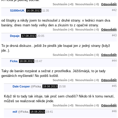
Souhlasím (+0)
Nesouhlasím (-0)
Odpovědět
#42
S1000rrUK
,
16.08.2013
11:35
od štopky a nikdy jsem to nezkoušel z druhé strany. v lednici mam dva
banány, dnes mam tedy velky den a zkusim to z opačné strany.
Souhlasím (+0)
Nesouhlasím (-0)
Odpovědět
#43
Depaje
,
17.08.2013
20:05
To je drsná diskuze...ještě že pindík jde loupat jen z jedný strany (když
jde..).
Souhlasím (+0)
Nesouhlasím (-0)
Odpovědět
#44
Ficka
,
18.08.2013
15:47
Taky de banán rozpárat a sežrat z prostředka. Jéžišmárjá, to je tady
geniálních myšlenek! No potěš koště.
Souhlasím (+0)
Nesouhlasím (-0)
Odpovědět
#45
Dale Cooper
@
Ficka
,
18.08.2013
15:58
Když tě to tady tak irituje, tak proč sem chodíš? Nikdo tě k tomu nenutí,
můžeš se realizovat někde jinde.
Souhlasím (+0)
Nesouhlasím (-0)
Odpovědět
#46
mif
@
Ficka
,
18.08.2013
19:41