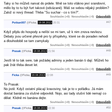
Taky si ho můžeš narvat do prdele. Mně se toto vlákno jeví srandovní,
mělo by to tu být furt takové (odvázané). Máš se sebou nějaký problém?
Založ si nový thread. Třeba "Su suchar - co s tím?".
Souhlasím (+0)
Nesouhlasím (-0)
Odpovědět
#47
Potkan007
@
Ficka
,
18.08.2013
20:31
Když přijdu do hospody a nelíbí se mi tam, už k nim znova nevlezu.
Debaty jsou určené přesně pro ty příspěvky, které se do poraden nehodí
a dlouhodobě se tam zamykaly.
Souhlasím (+0)
Nesouhlasím (-0)
Odpovědět
#48
Prasak
@
Ficka
,
18.08.2013
21:56
Jestli tě to tak sere, tak požádej adminy a jeden banán ti dají. Můžeš ho
pak žrát třeba deset let.
Souhlasím (+0)
Nesouhlasím (-0)
Odpovědět
#49
Ficka
@
Ficka
,
18.08.2013
22:08
To Prasak:
No jistě. Když ostatní plácají kravoviny, tak je to v pořádku. Já mám
dostat banána za slušné odpovědi. Nojo, asi tady slušní lidé nemají co
dělat. Klidně mi banána dejte.
Souhlasím (+0)
Nesouhlasím (-0)
Odpovědět
#50
Prasak
@
Ficka
,
18.08.2013
22:30