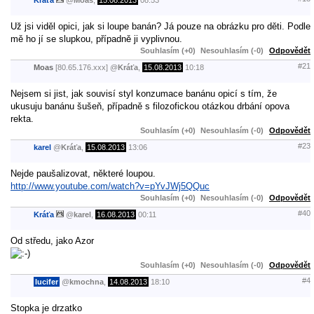
Kráťa
@
Moas
,
15.08.2013
08:53
Už jsi viděl opici, jak si loupe banán? Já pouze na obrázku pro děti. Podle
mě ho jí se slupkou, případně ji vyplivnou.
Souhlasím (+0)
Nesouhlasím (-0)
Odpovědět
#21
Moas
[80.65.176.xxx]
@
Kráťa
,
15.08.2013
10:18
Nejsem si jist, jak souvisí styl konzumace banánu opicí s tím, že
ukusuju banánu šušeň, případně s filozofickou otázkou drbání opova
rekta.
Souhlasím (+0)
Nesouhlasím (-0)
Odpovědět
#23
karel
@
Kráťa
,
15.08.2013
13:06
Nejde paušalizovat, některé loupou.
http://www.youtube.com/watch?v=pYvJWj5QQuc
Souhlasím (+0)
Nesouhlasím (-0)
Odpovědět
#40
Kráťa
@
karel
,
16.08.2013
00:11
Od středu, jako Azor
Souhlasím (+0)
Nesouhlasím (-0)
Odpovědět
#4
lucifer
@
kmochna
,
14.08.2013
18:10
Stopka je drzatko