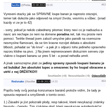
#63
lucifer
@
Ficka
,
20.08.2013
09:05
Vyreseni otazky jak se SPRAVNE loupe banan je naprosto stezejni,
temer tak dulezite jako odpoved na smysl života, vesmíru a vůbec. (snad
kazdy vi ze je to 42)
- sorry, pokud je nekdo zabedneny pitomec ktery nevi co je nadsazka a
navic ani nechape ze neni na domene
poradna
.net, tak mu proste neni
pomoci. Tenhle thread jsem zalozil umyslne jako parodii na vsemozne
nesmyslne flamovani, da se tim krasne rozvijet debata o absolutni
blbosti, pohadat se "do krve" - a pak jit s odpurci toho jedineho spravneho
nazoru klidne na pivo. ;) Na jinem nejmenovanem diskuznim serveru zije
vlakno o loupani bananu uz pres 5 let - a porad nehodla umrit.
A jinak samozrejme plati ze
jediny spravny zpusob loupani bananu je
od bubáka! Jen absolutni tupec a omezenec by ho loupal obracene a
utrhl z nej DRŽÁTKO!!!
Souhlasím (+0)
Nesouhlasím (-0)
Odpovědět
#64
Redsnake
@
lucifer
,
20.08.2013
14:33
Popíšu tedy svůj postup konzumace banánů protože vidím, že tady je
spousta nepravd a smyšlenek o tomto ovoci.
1.) Zásadní je jíst polozralé plody, resp takové, které nevykazují známky
hnusoty - černoty. Tím získáme plod, který nevykazuje autodestrukční