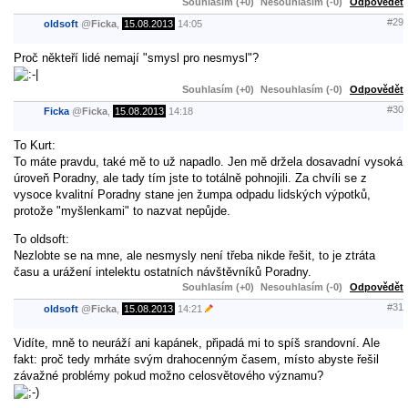
Souhlasím (+0)
Nesouhlasím (-0)
Odpovědět
#29
oldsoft
@
Ficka
,
15.08.2013
14:05
Proč někteří lidé nemají "smysl pro nesmysl"?
Souhlasím (+0)
Nesouhlasím (-0)
Odpovědět
#30
Ficka
@
Ficka
,
15.08.2013
14:18
To Kurt:
To máte pravdu, také mě to už napadlo. Jen mě držela dosavadní vysoká
úroveň Poradny, ale tady tím jste to totálně pohnojili. Za chvíli se z
vysoce kvalitní Poradny stane jen žumpa odpadu lidských výpotků,
protože "myšlenkami" to nazvat nepůjde.
To oldsoft:
Nezlobte se na mne, ale nesmysly není třeba nikde řešit, to je ztráta
času a urážení intelektu ostatních návštěvníků Poradny.
Souhlasím (+0)
Nesouhlasím (-0)
Odpovědět
#31
oldsoft
@
Ficka
,
15.08.2013
14:21
Vidíte, mně to neuráží ani kapánek, připadá mi to spíš srandovní. Ale
fakt: proč tedy mrháte svým drahocenným časem, místo abyste řešil
závažné problémy pokud možno celosvětového významu?