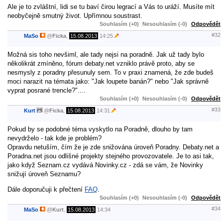
Ale je to zvláštní, lidi se tu baví čirou legrací a Vás to uráží. Musíte mít
neobyčejně smutný život. Upřímnou soustrast.
Souhlasím (+0)
Nesouhlasím (-0)
Odpovědět
#32
MaSo
@
Ficka
,
15.08.2013
14:25
Možná sis toho nevšiml, ale tady nejsi na poradně. Jak už tady bylo
několikrát zmíněno, fórum debaty.net vzniklo právě proto, aby se
nesmysly z poradny přesunuly sem. To v praxi znamená, že zde budeš
moci narazit na témata jako: "Jak loupete banán?" nebo "Jak správně
vyprat posrané trencle?"....
Souhlasím (+0)
Nesouhlasím (-0)
Odpovědět
#33
Kurt
@
Ficka
,
15.08.2013
14:31
Pokud by se podobné téma vyskytlo na Poradně, dlouho by tam
nevydrželo - tak kde je problém?
Opravdu netuším, čím že je zde snižována úroveň Poradny. Debaty.net a
Poradna.net jsou odlišné projekty stejného provozovatele. Je to asi tak,
jako když Seznam.cz vydává Novinky.cz - zdá se vám, že Novinky
snižují úroveň Seznamu?
Dále doporučuji k přečtení
FAQ
.
Souhlasím (+0)
Nesouhlasím (-0)
Odpovědět
#34
MaSo
@
Kurt
,
15.08.2013
14:34