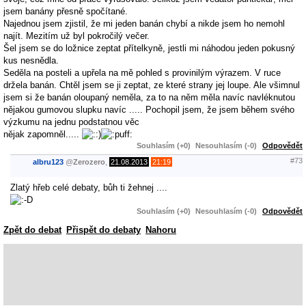
jsem banány přesně spočítané.
Najednou jsem zjistil, že mi jeden banán chybí a nikde jsem ho nemohl
najít. Mezitím už byl pokročilý večer.
Šel jsem se do ložnice zeptat přítelkyně, jestli mi náhodou jeden pokusný
kus nesnědla.
Seděla na posteli a upřela na mě pohled s provinilým výrazem. V ruce
držela banán. Chtěl jsem se ji zeptat, ze které strany jej loupe. Ale všimnul
jsem si že banán oloupaný neměla, za to na něm měla navíc navléknutou
nějakou gumovou slupku navíc ..... Pochopil jsem, že jsem během svého
výzkumu na jednu podstatnou věc
nějak zapomněl.....
Souhlasím (+0)
Nesouhlasím (-0)
Odpovědět
#73
albru123
@
Zerozero
,
21.08.2013
21:19
Zlatý hřeb celé debaty, bůh ti žehnej ....
Souhlasím (+0)
Nesouhlasím (-0)
Odpovědět
Zpět do debat
Přispět do debaty
Nahoru