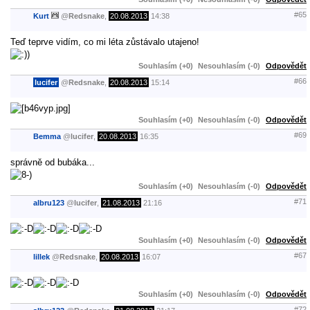
#65
Kurt
@
Redsnake
,
20.08.2013
14:38
Teď teprve vidím, co mi léta zůstávalo utajeno!
Souhlasím (+0)
Nesouhlasím (-0)
Odpovědět
#66
lucifer
@
Redsnake
,
20.08.2013
15:14
Souhlasím (+0)
Nesouhlasím (-0)
Odpovědět
#69
Bemma
@
lucifer
,
20.08.2013
16:35
správně od bubáka...
Souhlasím (+0)
Nesouhlasím (-0)
Odpovědět
#71
albru123
@
lucifer
,
21.08.2013
21:16
Souhlasím (+0)
Nesouhlasím (-0)
Odpovědět
#67
lillek
@
Redsnake
,
20.08.2013
16:07
Souhlasím (+0)
Nesouhlasím (-0)
Odpovědět
#72