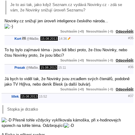
Je to asi tak, jako když Seznam.cz vydává Novinky.cz - zdá se
vám, že Novinky snižují úroveň Seznamu?
Novinky.cz snižují jen úroveň inteligence českého národa...
Souhlasím (+0)
Nesouhlasím (-0)
Odpovědět
#35
Kurt
@
MaSo
,
15.08.2013
14:36
To by bylo zajímavé téma - jsou lidi blbci proto, že čtou Novinky, nebo
čtou Novinky proto, že jsou blbci?
Souhlasím (+0)
Nesouhlasím (-0)
Odpovědět
#36
Prasak
@
MaSo
,
15.08.2013
15:11
Já bych to viděl tak, že Novinky jsou zrcadlem svých čtenářů, podobně
jako TV H@va, nebo deník Blesk (a další bulvár).
Souhlasím (+0)
Nesouhlasím (-0)
Odpovědět
#37
lillek
,
15.08.2013
15:52
Stopka je drzatko
Přesně tohle vždycky vykřikovala kámoška, při x-hodinovejch
sporech na tohle téma. Odzbrojující
A Ficka je pěknej suchar.