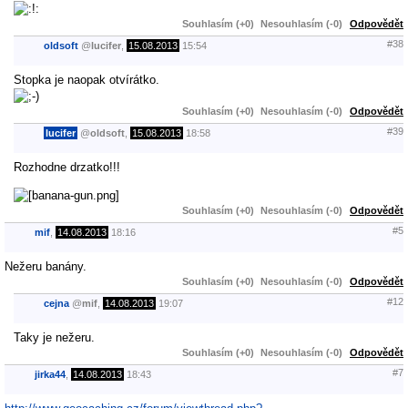
Souhlasím (+0)
Nesouhlasím (-0)
Odpovědět
#38
oldsoft
@
lucifer
,
15.08.2013
15:54
Stopka je naopak otvírátko.
Souhlasím (+0)
Nesouhlasím (-0)
Odpovědět
#39
lucifer
@
oldsoft
,
15.08.2013
18:58
Rozhodne drzatko!!!
Souhlasím (+0)
Nesouhlasím (-0)
Odpovědět
#5
mif
,
14.08.2013
18:16
Nežeru banány.
Souhlasím (+0)
Nesouhlasím (-0)
Odpovědět
#12
cejna
@
mif
,
14.08.2013
19:07
Taky je nežeru.
Souhlasím (+0)
Nesouhlasím (-0)
Odpovědět
#7
jirka44
,
14.08.2013
18:43