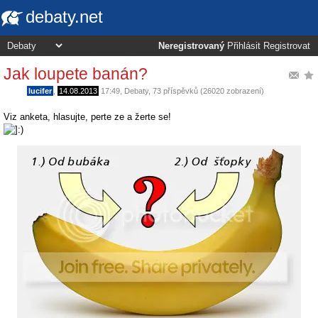
debaty.net
Neregistrovaný
Přihlásit
Registrovat
Jak loupete banán?
lucifer
,
14.08.2013
17:49
,
Debaty
, 73 příspěvků (26020 zobrazení)
Viz anketa, hlasujte, perte ze a žerte se!