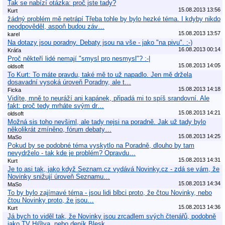
Tak se nabízí otázka: proč jste tady?
15.08.2013 13:56
Kurt
žádný problém mě netrápí Třeba tohle by bylo hezké téma. I kdyby nikdo
neodpověděl, aspoň budou záv…
15.08.2013 13:57
karel
Na dotazy jsou poradny. Debaty jsou na vše - jako "na pivu". :-)
16.08.2013 00:14
Kráťa
Proč někteří lidé nemají "smysl pro nesmysl"? :-|
15.08.2013 14:05
oldsoft
To Kurt: To máte pravdu, také mě to už napadlo. Jen mě držela
dosavadní vysoká úroveň Poradny, ale t…
15.08.2013 14:18
Ficka
Vidíte, mně to neuráží ani kapánek, připadá mi to spíš srandovní. Ale
fakt: proč tedy mrháte svým dr…
15.08.2013 14:21
oldsoft
Možná sis toho nevšiml, ale tady nejsi na poradně. Jak už tady bylo
několikrát zmíněno, fórum debaty…
15.08.2013 14:25
MaSo
Pokud by se podobné téma vyskytlo na Poradně, dlouho by tam
nevydrželo - tak kde je problém? Opravdu…
15.08.2013 14:31
Kurt
Je to asi tak, jako když Seznam.cz vydává Novinky.cz - zdá se vám, že
Novinky snižují úroveň Seznamu…
15.08.2013 14:34
MaSo
To by bylo zajímavé téma - jsou lidi blbci proto, že čtou Novinky, nebo
čtou Novinky proto, že jsou…
15.08.2013 14:36
Kurt
Já bych to viděl tak, že Novinky jsou zrcadlem svých čtenářů, podobně
jako TV H@va, nebo deník Blesk…