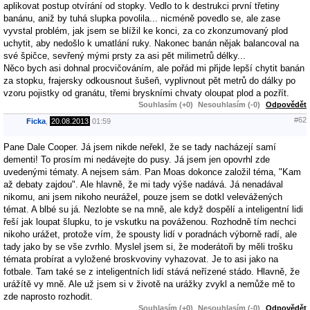
aplikovat postup otvírání od stopky. Vedlo to k destrukci první třetiny
banánu, aniž by tuhá slupka povolila... nicméně povedlo se, ale zase
vyvstal problém, jak jsem se blížil ke konci, za co zkonzumovaný plod
uchytit, aby nedošlo k umatlání ruky. Nakonec banán nějak balancoval na
své špičce, sevřený mými prsty za asi pět milimetrů délky...
Něco bych asi dohnal procvičováním, ale pořád mi přijde lepší chytit banán
za stopku, frajersky odkousnout šušeň, vyplivnout pět metrů do dálky po
vzoru pojistky od granátu, třemi bryskními chvaty oloupat plod a pozřít.
Souhlasím (+0)
Nesouhlasím (-0)
Odpovědět
#62
Ficka
,
20.08.2013
01:59
Pane Dale Cooper. Já jsem nikde neřekl, že se tady nacházejí samí
dementi! To prosím mi nedávejte do pusy. Já jsem jen opovrhl zde
uvedenými tématy. A nejsem sám. Pan Moas dokonce založil téma, "Kam
až debaty zajdou". Ale hlavně, že mi tady výše nadává. Já nenadával
nikomu, ani jsem nikoho neurážel, pouze jsem se dotkl velevážených
témat. A blbé su já. Nezlobte se na mně, ale když dospělí a inteligentní lidi
řeší jak loupat šlupku, to je vskutku na pováženou. Rozhodně tím nechci
nikoho urážet, protože vím, že spousty lidí v poradnách výborně radí, ale
tady jako by se vše zvrhlo. Myslel jsem si, že moderátoři by měli trošku
témata probírat a vyložené broskvoviny vyhazovat. Je to asi jako na
fotbale. Tam také se z inteligentních lidí stává neřízené stádo. Hlavně, že
urážítě vy mně. Ale už jsem si v životě na urážky zvykl a nemůže mě to
zde naprosto rozhodit.
Souhlasím (+0)
Nesouhlasím (-0)
Odpovědět