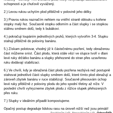
schopnosti a je chuťově vyvážený.
2.) Levou rukou uchytím plod přibližně v polovině jeho délky.
3.) Pravou rukou naznačím nehtem na vnitřní straně oblouku u kořene
stopky malý řez. Současně stopku odlomím a část slupky i se stopkou
stáhnu směrem dolů, tedy k bubákovi.
4.) pokračuji loupáním jednotlivých pruhů, kterých vytvořím 3-4. Slupku
stahuji přibližně do poloviny banánu.
5.) Získam polotovar, vhodný již k částečnému pozření, tedy obnaženou
část můžeme sníst. Část plodu, která stále vězí ve slupce tvoří v dlani
levé ruky držátko banánu a slupky přehozené do stran přes uzavřenou
ruku dodávají stabilizaci.
6.) Ve chvíli, kdy je obnažená část plodu pozřena nezbývá než postupně
stahovat jednotlivé části slupky směrem dolů, které tímto plod obnažují a
zároveň zbytek banánu v ruce stabilizují. Současně přesouvám úchop
levé ruky přibližně z poloviny plodu do jeho spodní třetiny až níže. V
poslední chvíli vyhryzneme zbytek plodu z růžice slupek přehozených
přes ruku.
7.) Slupky v ideálním případě kompostujeme.
Opačný postup degraduje lidskou rasu na úroveň nižší než jsou primáti!
Souhlasím (+0)
Nesouhlasím (-0)
Odpovědět