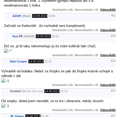
neodmaturoval 1 kluk. Z čtyřletého gymplu nepustili asi 5 a
neodmaturovala 1 holka.
Souhlasím (+0)
Nesouhlasím (-0)
Odpovědět
#11
AZOR
@
Kurt
,
14.08.2013
19:00
Začináš se Karlovitět.. (to rozhodně neni kompliment)
Souhlasím (+0)
Nesouhlasím (-0)
Odpovědět
#19
Kurt
@
AZOR
,
15.08.2013
09:22
Drž se, já tě taky nekomentuju (a že mám kolikrát fakt chuť).
Souhlasím (+0)
Nesouhlasím (-0)
Odpovědět
#13
Dale Cooper
,
14.08.2013
22:10
Výhradně od bubáka. Neboť za šťopku se pak dá šlupka krásně uchopit a
odhodit v dál
Souhlasím (+0)
Nesouhlasím (-0)
Odpovědět
#14
RedMaX
[94.112.101.xxx],
14.08.2013
22:23
Od stopky, doted jsem nevedel, ze to lze i obracene, nekdy zkusim.
Souhlasím (+0)
Nesouhlasím (-0)
Odpovědět
#17
JR_Ewing
,
15.08.2013
07:49