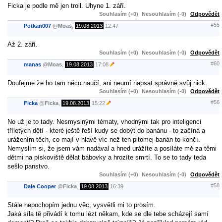
Ficka je podle mě jen troll. Uhyne 1. září.
Souhlasím (+0)
Nesouhlasím (-0)
Odpovědět
#55
Potkan007
@
Moas
,
19.08.2013
12:47
Až 2. září.
Souhlasím (+0)
Nesouhlasím (-0)
Odpovědět
#60
manas
@
Moas
,
19.08.2013
17:08
Doufejme že ho tam něco naučí, ani neumí napsat správně svůj nick.
Souhlasím (+0)
Nesouhlasím (-0)
Odpovědět
#56
Ficka
@
Ficka
,
19.08.2013
15:22
No už je to tady. Nesmyslnými tématy, vhodnými tak pro inteligenci
tříletých dětí - které ještě řeší kudy se dobýt do banánu - to začíná a
urážením těch, co mají v hlavě víc než ten pitomej banán to končí.
Nemyslím si, že jsem vám nadával a hned urážíte a posíláte mě za těmi
dětmi na pískoviště dělat bábovky a hrozíte smrtí. To se to tady teda
sešlo panstvo.
Souhlasím (+0)
Nesouhlasím (-0)
Odpovědět
#58
Dale Cooper
@
Ficka
,
19.08.2013
16:39
Stále nepochopím jednu věc, vysvětli mi to prosím.
Jaká síla tě přivádí k tomu lézt někam, kde se dle tebe scházejí samí