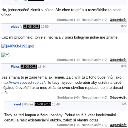
No, jednoznačně zlomit v půlce. Ale chce to grif a u rozměklýho to nejde
vůbec.
Souhlasím (+0)
Nesouhlasím (-0)
Odpovědět
#22
oldsoft
,
15.08.2013
12:59
Což mi připomnělo: tohle si nechala v práci kolegyně jedné mé známé:
Souhlasím (+0)
Nesouhlasím (-0)
Odpovědět
#24
Ficka
,
15.08.2013
13:44
Ježíšmarjá to je zase téma jak řemen. Za chvíli tu z toho bude hnůj jako
http://www.zpovednice.cz/
. To tady nejsou moderátoři aby drželi na uzdě
nějakou úroveň? Takto moc ztrácíte svou skvělou reputaci, co jste dosud
měli.
Souhlasím (+0)
Nesouhlasím (-0)
Odpovědět
#25
karel
@
Ficka
,
15.08.2013
13:48
Tady se teď loupou a žerou banány. Pokud toužíš vést intelektuální
debatu a řešit existenciální otázky, založ si vlastní dotaz.
Souhlasím (+0)
Nesouhlasím (-0)
Odpovědět