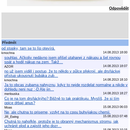
Odpovědět
Předmět
od stopky, tam se to líp otevírá.
14.08.2013 18:00
kmochna
souhlas. Ačkoliv nedávno jsem přišel utahanej z nákupu a šel rovnou
spát a hodil nákup na zem. Takž…
14.08.2013 18:07
AZOR
no už jsem viděl i postup, že to někdo v půlce překrojí. ale drsňáckej
přístup ukousnutí bubáka zub…
14.08.2013 18:10
kmochna
Ja to obcas zubama nahryznu, kdyz to nejde rozdelat normalne a nikde v
dohledu neni nuz :-D Ale jin…
14.08.2013 18:27
merlouska
Co je na tom drsňáckýho? Běžně to tak praktikuju. Myslíš, že si tím
opice drbají anus?
15.08.2013 06:03
Moas
Ne, ale chutna to priserne, vzdyt na to cpou buhvijakou chemii.
15.08.2013 07:48
JR_Ewing
Chutná to nahořkle, protože je to obranný mechanismus stromu, jak
uchránit plod a zajistit jeho dozr…
15.08.2013 10:15