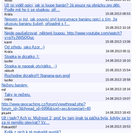
Moas
Už jsi viděl opici, jak si loupe banán? Já pouze na obrázku pro děti.
Podle mě ho jí se slupkou, pří…
15.08.2013 08:53
Kráťa
Nejsem si jist, jak souvisí styl konzumace banánu opicí s tím, že
ukusuju banánu šušeň, případně s f…
15.08.2013 10:18
Moas
Nejde paušalizovat, některé loupou. http://www.youtube.com/watch?
v=pYvJWj5QQuc
15.08.2013 13:06
karel
Od středu, jako Azor :-)
16.08.2013 00:11
Kráťa
Stopka je drzatko :!:
14.08.2013 18:10
lucifer
Stopka je naopak otvírátko. ;-)
15.08.2013 15:54
oldsoft
Rozhodne drzatko!!! [banana-gun.png]
15.08.2013 18:58
lucifer
Nežeru banány.
14.08.2013 18:16
mif
Taky je nežeru.
14.08.2013 19:07
cejna
http://www.geocaching.cz/forum/viewthread.php?
forum_id=3&thread_id=6996&sort=asc&rowstart=40
14.08.2013 18:43
jirka44
Už i tady? Ach jo. Možnost 2, proč by tam jinak ta páčka byla, kdyby se to
za ni nemělo otevírat? Vz…
14.08.2013 18:53
Potkan007
Kolik z nich k té maturitě pustili?