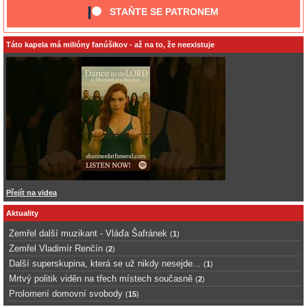
STAŇTE SE PATRONEM
Táto kapela má milióny fanúšikov - až na to, že neexistuje
Přejít na videa
Aktuality
Zemřel další muzikant - Vláďa Šafránek
(
1
)
Zemřel Vladimír Renčín
(
2
)
Další superskupina, která se už nikdy nesejde...
(
1
)
Mrtvý politik viděn na třech místech současně
(
2
)
Prolomení domovní svobody
(
15
)