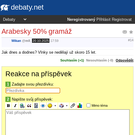
debaty.net
Neregistrovaný
Přihlásit
Registrovat
Arabesky 50% gramáž
#14
Wikan
@
mll
,
20.10.2025
17:59
Jak dnes a dodnes? Vlnky se nedělají už skoro 15 let.
Souhlasím (+1)
Nesouhlasím (-0)
Odpovědět
Reakce na příspěvek
1
Zadajte svou přezdívku:
2
Napište svůj příspěvek:
Mimo téma