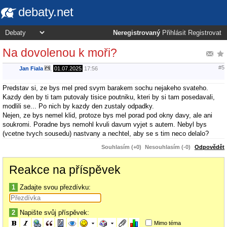
debaty.net
Neregistrovaný
Přihlásit
Registrovat
Na dovolenou k moři?
#5
Jan Fiala
,
01.07.2025
17:56
Predstav si, ze bys mel pred svym barakem sochu nejakeho svateho.
Kazdy den by ti tam putovaly tisice poutniku, kteri by si tam posedavali,
modlili se... Po nich by kazdy den zustaly odpadky.
Nejen, ze bys nemel klid, protoze bys mel porad pod okny davy, ale ani
soukromi. Poradne bys nemohl kvuli davum vyjet s autem. Nebyl bys
(vcetne tvych sousedu) nastvany a nechtel, aby se s tim neco delalo?
Souhlasím (+0)
Nesouhlasím (-0)
Odpovědět
Reakce na příspěvek
1
Zadajte svou přezdívku:
2
Napište svůj příspěvek:
Mimo téma