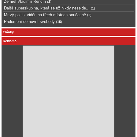
Zemřel Vladimír Renčín
(
2
)
Další superskupina, která se už nikdy nesejde...
(
1
)
Mrtvý politik viděn na třech místech současně
(
2
)
Prolomení domovní svobody
(
15
)
Články
Reklama