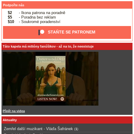
Podpořte nás
$2
- Ikona patrona na poradně
$5
- Poradna bez reklam
$10
- Soukromé poradenství
STAŇTE SE PATRONEM
Táto kapela má milióny fanúšikov - až na to, že neexistuje
Přejít na videa
Aktuality
Zemřel další muzikant - Vláďa Šafránek
(
1
)