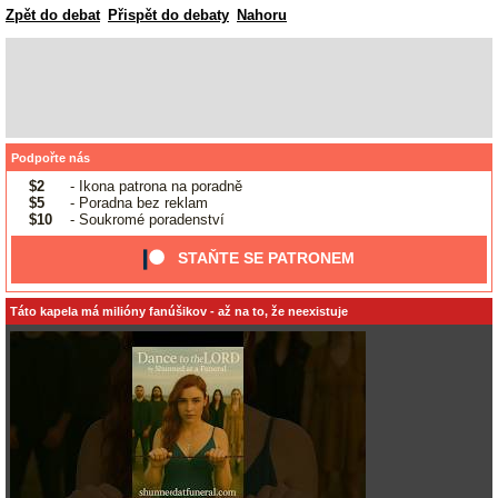
Zpět do debat
Přispět do debaty
Nahoru
Podpořte nás
$2
- Ikona patrona na poradně
$5
- Poradna bez reklam
$10
- Soukromé poradenství
STAŇTE SE PATRONEM
Táto kapela má milióny fanúšikov - až na to, že neexistuje