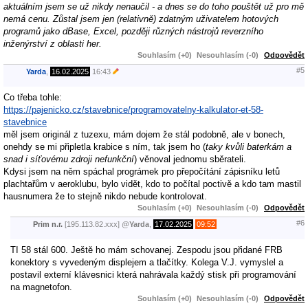
aktuálním jsem se už nikdy nenaučil - a dnes se do toho pouštět už pro mě
nemá cenu. Zůstal jsem jen (relativně) zdatným uživatelem hotových
programů jako dBase, Excel, později různých nástrojů reverzního
inženýrství z oblasti her.
Souhlasím (+0)
Nesouhlasím (-0)
Odpovědět
#5
Yarda
,
16.02.2025
16:43
Co třeba tohle:
https://pajenicko.cz/stavebnice/programovatelny-kalkulator-et-58-
stavebnice
měl jsem originál z tuzexu, mám dojem že stál podobně, ale v bonech,
onehdy se mi připletla krabice s ním, tak jsem ho (
taky kvůli baterkám a
snad i síťovému zdroji nefunkční
) věnoval jednomu sběrateli.
Kdysi jsem na něm spáchal prográmek pro přepočítání zápisníku letů
plachtařům v aeroklubu, bylo vidět, kdo to počítal poctivě a kdo tam mastil
hausnumera že to stejně nikdo nebude kontrolovat.
Souhlasím (+0)
Nesouhlasím (-0)
Odpovědět
#6
Prim n.r.
[195.113.82.xxx]
@
Yarda
,
17.02.2025
09:52
TI 58 stál 600. Ještě ho mám schovanej. Zespodu jsou přidané FRB
konektory s vyvedeným displejem a tlačítky. Kolega V.J. vymyslel a
postavil externí klávesnici která nahrávala každý stisk při programování
na magnetofon.
Souhlasím (+0)
Nesouhlasím (-0)
Odpovědět