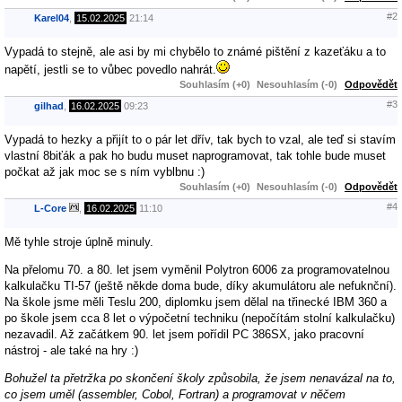
#2
Karel04
,
15.02.2025
21:14
Vypadá to stejně, ale asi by mi chybělo to známé pištění z kazeťáku a to
napětí, jestli se to vůbec povedlo nahrát.
Souhlasím (+0)
Nesouhlasím (-0)
Odpovědět
#3
gilhad
,
16.02.2025
09:23
Vypadá to hezky a přijít to o pár let dřív, tak bych to vzal, ale teď si stavím
vlastní 8biťák a pak ho budu muset naprogramovat, tak tohle bude muset
počkat až jak moc se s ním vyblbnu :)
Souhlasím (+0)
Nesouhlasím (-0)
Odpovědět
#4
L-Core
,
16.02.2025
11:10
Mě tyhle stroje úplně minuly.
Na přelomu 70. a 80. let jsem vyměnil Polytron 6006 za programovatelnou
kalkulačku TI-57 (ještě někde doma bude, díky akumulátoru ale nefuknční).
Na škole jsme měli Teslu 200, diplomku jsem dělal na třinecké IBM 360 a
po škole jsem cca 8 let o výpočetní techniku (nepočítám stolní kalkulačku)
nezavadil. Až začátkem 90. let jsem pořídil PC 386SX, jako pracovní
nástroj - ale také na hry :)
Bohužel ta přetržka po skončení školy způsobila, že jsem nenavázal na to,
co jsem uměl (assembler, Cobol, Fortran) a programovat v něčem