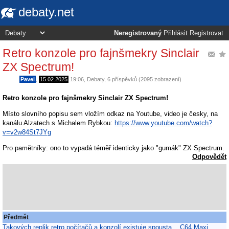
debaty.net
Neregistrovaný
Přihlásit
Registrovat
Retro konzole pro fajnšmekry Sinclair
ZX Spectrum!
Pavel
,
15.02.2025
19:06
,
Debaty
, 6 příspěvků (2095 zobrazení)
Retro konzole pro fajnšmekry Sinclair ZX Spectrum!
Místo slovního popisu sem vložím odkaz na Youtube, video je česky, na
kanálu Alzatech s Michalem Rybkou:
https://www.youtube.com/watch?
v=v2w84St7JYg
Pro pamětníky: ono to vypadá téměř identicky jako "gumák" ZX Spectrum.
Odpovědět
Předmět
Takových replik retro počítačů a konzolí existuje spousta... C64 Maxi