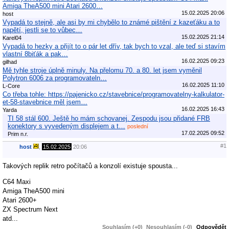
Amiga TheA500 mini Atari 2600…
15.02.2025 20:06
host
Vypadá to stejně, ale asi by mi chybělo to známé pištění z kazeťáku a to
napětí, jestli se to vůbec…
15.02.2025 21:14
Karel04
Vypadá to hezky a přijít to o pár let dřív, tak bych to vzal, ale teď si stavím
vlastní 8biťák a pak…
16.02.2025 09:23
gilhad
Mě tyhle stroje úplně minuly. Na přelomu 70. a 80. let jsem vyměnil
Polytron 6006 za programovateln…
16.02.2025 11:10
L-Core
Co třeba tohle: https://pajenicko.cz/stavebnice/programovatelny-kalkulator-
et-58-stavebnice měl jsem…
16.02.2025 16:43
Yarda
TI 58 stál 600. Ještě ho mám schovanej. Zespodu jsou přidané FRB
konektory s vyvedeným displejem a t…
poslední
17.02.2025 09:52
Prim n.r.
#1
host
,
15.02.2025
20:06
Takových replik retro počítačů a konzolí existuje spousta...
C64 Maxi
Amiga TheA500 mini
Atari 2600+
ZX Spectrum Next
atd...
Souhlasím (+0)
Nesouhlasím (-0)
Odpovědět