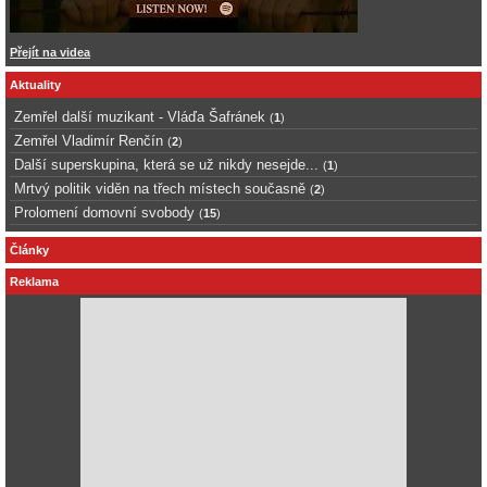
Přejít na videa
Aktuality
Zemřel další muzikant - Vláďa Šafránek
(
1
)
Zemřel Vladimír Renčín
(
2
)
Další superskupina, která se už nikdy nesejde...
(
1
)
Mrtvý politik viděn na třech místech současně
(
2
)
Prolomení domovní svobody
(
15
)
Články
Reklama