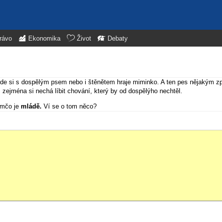
rávo
Ekonomika
Život
Debaty
e, kde si s dospělým psem nebo i štěnětem hraje miminko. A ten pes nějakým
 zejména si nechá líbit chování, který by od dospělýho nechtěl.
imčo je
mládě.
Ví se o tom něco?