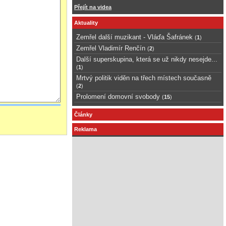
Přejít na videa
Aktuality
Zemřel další muzikant - Vláďa Šafránek
(
1
)
Zemřel Vladimír Renčín
(
2
)
Další superskupina, která se už nikdy nesejde...
(
1
)
Mrtvý politik viděn na třech místech současně
(
2
)
Prolomení domovní svobody
(
15
)
Články
Reklama