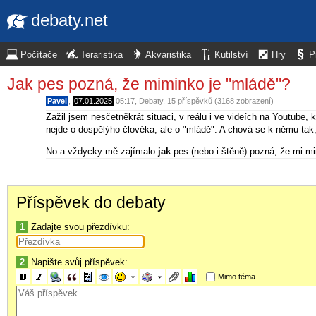
debaty.net
Počítače
Teraristika
Akvaristika
Kutilství
Hry
P
Jak pes pozná, že miminko je "mládě"?
Pavel
,
07.01.2025
05:17
,
Debaty
, 15 příspěvků (3168 zobrazení)
Zažil jsem nesčetněkrát situaci, v reálu i ve videích na Youtub
nejde o dospělýho člověka, ale o "mládě". A chová se k němu tak,
No a vždycky mě zajímalo
jak
pes (nebo i štěně) pozná, že mi m
Příspěvek do debaty
1
Zadajte svou přezdívku:
2
Napište svůj příspěvek:
Mimo téma