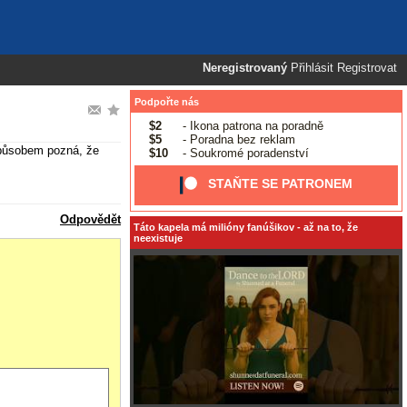
Neregistrovaný
Přihlásit
Registrovat
Podpořte nás
$2
- Ikona patrona na poradně
$5
- Poradna bez reklam
 způsobem pozná, že
$10
- Soukromé poradenství
STAŇTE SE PATRONEM
Odpovědět
Táto kapela má milióny fanúšikov - až na to, že
neexistuje