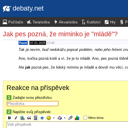
debaty.net
Počítače
Teraristika
Akvaristika
Kutilství
Hry
P
Jak pes pozná, že miminko je "mládě"?
Pavel
,
07.01.2025
17:42
Tak já nevím, buď nedokážu popsat problém, nebo jeho řešení zna
Ano, kočka pozná kotě a ví, že je to mládě. Ano, pes pozná štěně
Ale
jak
pozná pes, že lidský mimino je mládě a dovolí mu věci, c
Reakce na příspěvek
1
Zadajte svou přezdívku:
2
Napište svůj příspěvek:
Mimo téma