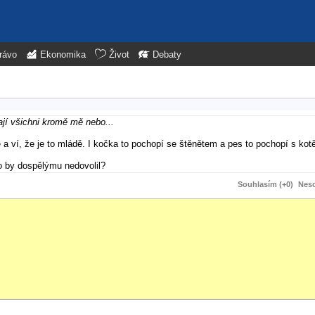
rávo
Ekonomika
Život
Debaty
jí všichni kromě mě nebo...
 a ví, že je to mládě. I kočka to pochopí se štěnětem a pes to pochopí s kot
o by dospělýmu nedovolil?
Souhlasím (+0)
Neso