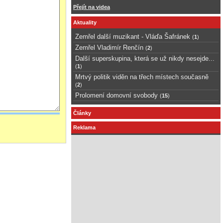
Přejít na videa
Aktuality
Zemřel další muzikant - Vláďa Šafránek
(
1
)
Zemřel Vladimír Renčín
(
2
)
Další superskupina, která se už nikdy nesejde...
(
1
)
Mrtvý politik viděn na třech místech současně
(
2
)
Prolomení domovní svobody
(
15
)
Články
Reklama