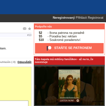
Neregistrovaný
Přihlásit
Registrovat
Podpořte nás
$2
- Ikona patrona na poradně
#10
$5
- Poradna bez reklam
$10
- Soukromé poradenství
STAŇTE SE PATRONEM
ětem.
Táto kapela má milióny fanúšikov - až na to, že
uhlasím (-0)
Odpovědět
neexistuje