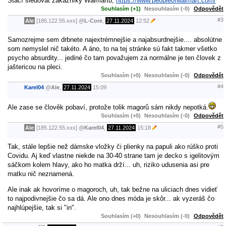
Stačí sledovat zákazníky Walmartu,
https://www.peopleofwalmart.com/
Souhlasím (+1)
Nesouhlasím (-0)
Odpovědět
#3
Ale
[185.122.55.xxx]
@
L-Core
,
27.11.2024
12:52
Samozrejme sem drbnete najextrémnejšie a najabsurdnejšie.... absolútne
som nemyslel nič takéto. A áno, to na tej stránke sú fakt takmer všetko
psycho absurdity... jediné čo tam považujem za normálne je ten človek z
jaštericou na pleci.
Souhlasím (+0)
Nesouhlasím (-0)
Odpovědět
#4
Karel04
@
Ale
,
27.11.2024
15:09
Ale zase se člověk pobaví, protože tolik magorů sám nikdy nepotká.
Souhlasím (+0)
Nesouhlasím (-0)
Odpovědět
#5
Ale
[185.122.55.xxx]
@
Karel04
,
27.11.2024
15:18
Tak, stále lepšie než dámske vložky či plienky na papuli ako rúško proti
Covidu. Aj keď vlastne niekde na 30-40 strane tam je decko s igelitovým
sáčkom kolem hlavy, ako ho matka drží... uh, riziko udusenia asi pre
matku nič neznamená.
Ale inak ak hovoríme o magoroch, uh, tak bežne na uliciach dnes vidieť
to najpodivnejšie čo sa dá. Ale ono dnes móda je skôr... ak vyzeráš čo
najhlúpejšie, tak si "in".
Souhlasím (+0)
Nesouhlasím (-0)
Odpovědět