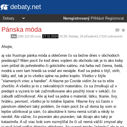
debaty.net
Neregistrovaný
Přihlásit
Registrovat
Pánska móda
Ale
[185.122.55.xxx],
27.11.2024
03:28
,
Debaty
, 29 příspěvků (7110 zobrazení)
Ahojte,
aj vás frustruje pánka móda a oblečenie čo sa bežne dnes v obchodoch
predávajú? Mám pocit že keď dnes vojdem do obchodu tak je to ako keby
som prišiel do pohrebného či gotického salónu, iná farba než čierna, šedá,
modrá a sem tam hnedá sa snáď ani nenájde. Keď sa jedná o štýl, strih,
látky atď, tak je to všetko úplne na jedno kopito. Všetko v štýle
"slamených vriec a handier". A hlavne po Covide vidím že sa to ešte
zhoršilo. A všetko je to z nekvalitných materiálov, čo sa žmolkujú už v
predajni a vyzerá to tak zažmolkovane ako použitý tovar v sekáči, čo
zabudli odžmolkovať. Ale aj keď sa jedna o materiál, látku, tkanie, švy,
hrúbku, pevnosť, všetko je to totálne špatne. Hlavne švy sú často v
pánskom oblečení taký problém, že mám pocit že už doma by som si
lepšie uštrikoval ja sám, čo absolútne k tomu nemá vzťah a nikdy to
nerobil. Ale vážne, čo pozerám ako pozerám, tak dizajn ako taký je
katastrofa. A už viac krát som rozmýšľal že či už nemá väčší zmysel aby
si muž kúpil radšej dámske oblečenie, čo vyzerá trochu "pánsky" ale je za