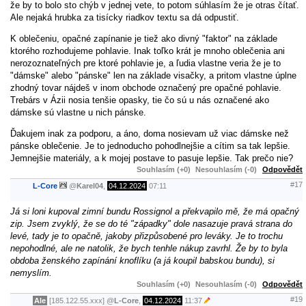
že by to bolo sto chýb v jednej vete, to potom súhlasím že je otras čítať.
Ale nejaká hrubka za tisícky riadkov textu sa dá odpustiť.
K oblečeniu, opačné zapínanie je tiež ako divný "faktor" na základe
ktorého rozhodujeme pohlavie. Inak toľko krát je mnoho oblečenia ani
nerozoznateľných pre ktoré pohlavie je, a ľudia vlastne veria že je to
"dámske" alebo "pánske" len na základe visačky, a pritom vlastne úplne
zhodný tovar nájdeš v inom obchode označený pre opačné pohlavie.
Trebárs v Ázii nosia tenšie opasky, tie čo sú u nás označené ako
dámske sú vlastne u nich pánske.
Ďakujem inak za podporu, a áno, doma nosievam už viac dámske než
pánske oblečenie. Je to jednoducho pohodlnejšie a cítim sa tak lepšie.
Jemnejšie materiály, a k mojej postave to pasuje lepšie. Tak prečo nie?
Souhlasím (+0)
Nesouhlasím (-0)
Odpovědět
#17
L-Core
@
Karel04
,
04.12.2024
07:11
Já si loni kupoval zimní bundu Rossignol a překvapilo mě, že má opačný
zip. Jsem zvyklý, že se do té "západky" dole nasazuje pravá strana do
levé, tady je to opačně, jakoby přizpůsobené pro leváky. Je to trochu
nepohodlné, ale ne natolik, že bych tenhle nákup zavrhl. Že by to byla
obdoba ženského zapínání knoflíku (a já koupil babskou bundu), si
nemyslím.
Souhlasím (+0)
Nesouhlasím (-0)
Odpovědět
#19
Ale
[185.122.55.xxx]
@
L-Core
,
04.12.2024
11:37