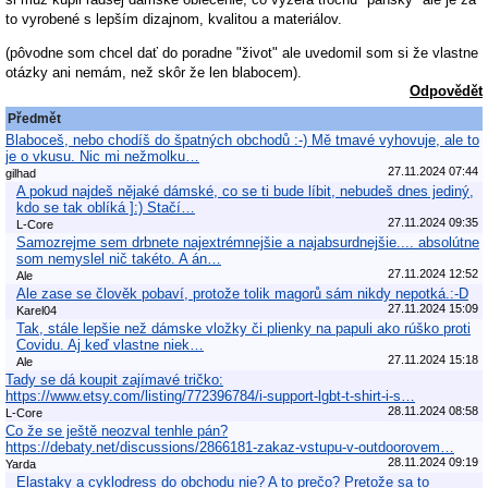
to vyrobené s lepším dizajnom, kvalitou a materiálov.
(pôvodne som chcel dať do poradne "život" ale uvedomil som si že vlastne
otázky ani nemám, než skôr že len blabocem).
Odpovědět
Předmět
Blaboceš, nebo chodíš do špatných obchodů :-) Mě tmavé vyhovuje, ale to
je o vkusu. Nic mi nežmolku…
27.11.2024 07:44
gilhad
A pokud najdeš nějaké dámské, co se ti bude líbit, nebudeš dnes jediný,
kdo se tak oblíká ]:) Stačí…
27.11.2024 09:35
L-Core
Samozrejme sem drbnete najextrémnejšie a najabsurdnejšie.... absolútne
som nemyslel nič takéto. A án…
27.11.2024 12:52
Ale
Ale zase se člověk pobaví, protože tolik magorů sám nikdy nepotká.:-D
27.11.2024 15:09
Karel04
Tak, stále lepšie než dámske vložky či plienky na papuli ako rúško proti
Covidu. Aj keď vlastne niek…
27.11.2024 15:18
Ale
Tady se dá koupit zajímavé tričko:
https://www.etsy.com/listing/772396784/i-support-lgbt-t-shirt-i-s…
28.11.2024 08:58
L-Core
Co že se ještě neozval tenhle pán?
https://debaty.net/discussions/2866181-zakaz-vstupu-v-outdoorovem…
28.11.2024 09:19
Yarda
Elastaky a cyklodress do obchodu nie? A to prečo? Pretože sa to