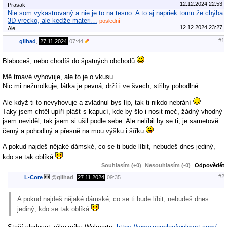
12.12.2024 22:53
Prasak
Nie som vykastrovaný a nie je to na tesno. A to aj napriek tomu že chýba
3D vrecko, ale keďže materi…
poslední
12.12.2024 23:27
Ale
#1
gilhad
,
27.11.2024
07:44
Blaboceš, nebo chodíš do špatných obchodů
Mě tmavé vyhovuje, ale to je o vkusu.
Nic mi nežmolkuje, látka je pevná, drží i ve švech, střihy pohodlné ...
Ale když ti to nevyhovuje a zvládnul bys líp, tak ti nikdo nebrání
Taky jsem chtěl upíří plášť s kapucí, kde by šlo i nosit meč, žádný vhodný
jsem neviděl, tak jsem si ušil podle sebe. Ale nelíbil by se ti, je sametově
černý a pohodlný a přesně na mou výšku i šířku
A pokud najdeš nějaké dámské, co se ti bude líbit, nebudeš dnes jediný,
kdo se tak oblíká
Souhlasím (+0)
Nesouhlasím (-0)
Odpovědět
#2
L-Core
@
gilhad
,
27.11.2024
09:35
A pokud najdeš nějaké dámské, co se ti bude líbit, nebudeš dnes
jediný, kdo se tak oblíká