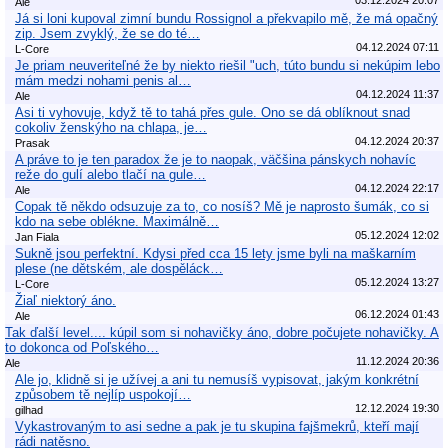
Ale
Já si loni kupoval zimní bundu Rossignol a překvapilo mě, že má opačný
zip. Jsem zvyklý, že se do té…
04.12.2024 07:11
L-Core
Je priam neuveriteľné že by niekto riešil "uch, túto bundu si nekúpim lebo
mám medzi nohami penis al…
04.12.2024 11:37
Ale
Asi ti vyhovuje, když tě to tahá přes gule. Ono se dá oblíknout snad
cokoliv ženskýho na chlapa, je…
04.12.2024 20:37
Prasak
A práve to je ten paradox že je to naopak, väčšina pánskych nohavíc
reže do gulí alebo tlačí na gule…
04.12.2024 22:17
Ale
Copak tě někdo odsuzuje za to, co nosíš? Mě je naprosto šumák, co si
kdo na sebe oblékne. Maximálně…
05.12.2024 12:02
Jan Fiala
Sukně jsou perfektní. Kdysi před cca 15 lety jsme byli na maškarním
plese (ne dětském, ale dospěláck…
05.12.2024 13:27
L-Core
Žiaľ niektorý áno.
06.12.2024 01:43
Ale
Tak ďalší level.... kúpil som si nohavičky áno, dobre počujete nohavičky. A
to dokonca od Poľského…
11.12.2024 20:36
Ale
Ale jo, klidně si je užívej a ani tu nemusíš vypisovat, jakým konkrétní
způsobem tě nejlíp uspokojí…
12.12.2024 19:30
gilhad
Vykastrovaným to asi sedne a pak je tu skupina fajšmekrů, kteří mají
rádi natěsno.