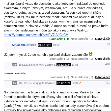
mať zakázaný vstup do obchodu je ako keby som zakázal do obchodu
škaredým, tučným, nízkym, vraskavým, atď. Ja si práve cyklodress,
elasťáky, legíny, actiwear, a pod doprajem. Aspoň keď urobím šňúru
(rozkrok 180°), tak mi to nerahne medzi nohami ako oblek či džínsy a
košeľa. Z reálneho hľadiska sa sociálnymi normami len nezmyselne
obmedzujeme, a hlavne v móde. A móda sa mení, a mení sa práve ľuďmi
ako mi, čo nesledujeme módu tak ako v rozprávke Wall-E,
https://youtube.com/watch?v=fRV7uVfCcCM
Souhlasím (+1)
Nesouhlasím (-0)
Odpovědět
#9
Al Capone
@
Yarda
,
01.12.2024
19:00
Už jsem myslel, že se na tuhle parádní diskuzi zapomnělo
Souhlasím (+0)
Nesouhlasím (-0)
Odpovědět
#10
Ale
[185.122.55.xxx]
@
Al Capone
,
02.12.2024
13:58
Internet nezabúda.
Souhlasím (+0)
Nesouhlasím (-0)
Odpovědět
#11
Ale
[185.122.55.xxx]
@
Al Capone
,
02.12.2024
22:04
No prečítal som si tvoje vlákno, a ty si riadny buran. Vieš o tom že
formálne oblečenie akými sú džínsy vlastne boli pôvodne účelovo
vytvorené pre najneformálnejšiu činnost robenú splodinou ľudstva
(baníci)? Asi nevieš, ale vážne, baníci boli dakedy porovnávaný s otrokmi
a džínsy boli považované ako oblečenie pre "splodinu spoločenstva".