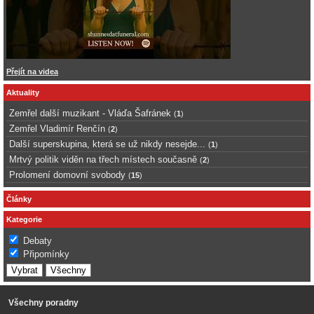
Přejít na videa
Aktuality
Zemřel další muzikant - Vláďa Šafránek
(
1
)
Zemřel Vladimír Renčín
(
2
)
Další superskupina, která se už nikdy nesejde...
(
1
)
Mrtvý politik viděn na třech místech současně
(
2
)
Prolomení domovní svobody
(
15
)
Články
Kategorie
Debaty
Připomínky
Všechny poradny