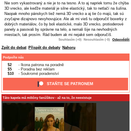
Nie som vykastrovaný a nie je to na tesno. A to aj napriek tomu že chýba
3D vrecko, ale keďže materiál je silne elastický, tak to netlačí na šulína.
Naopak mnoho pánskych tiež nemá 3D vrecko a aj tie čo majú, tak sú
zvyčajne dizajnovo nevyhovujúce. Ale ak mi vieš tu odporučiť boxerky z
dobrých materiálov, čo by boli elastické, malo 3D vrecko, protioderové
panely a pasovali by správne na telo, a nemali šije na nevhodných
miestach, tak prosím. Rád budem ak mi nejaké sem odporučíš.
Souhlasím (+0)
Nesouhlasím (-0)
Odpovědět
Zpět do debat
Přispět do debaty
Nahoru
Podpořte nás
$2
- Ikona patrona na poradně
$5
- Poradna bez reklam
$10
- Soukromé poradenství
STAŇTE SE PATRONEM
Táto kapela má milióny fanúšikov - až na to, že neexistuje