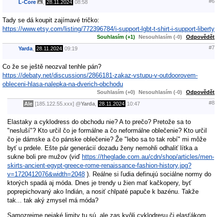
#6
L-Core
,
28.11.2024
08:58
Tady se dá koupit zajímavé tričko:
https://www.etsy.com/listing/772396784/i-support-lgbt-t-shirt-i-support-liberty
Souhlasím (+1)
Nesouhlasím (-0)
Odpovědět
#7
Yarda
,
28.11.2024
09:19
Co že se ještě neozval tenhle pán?
https://debaty.net/discussions/2866181-zakaz-vstupu-v-outdoorovem-
obleceni-hlasa-nalepka-na-dverich-obchodu
Souhlasím (+0)
Nesouhlasím (-0)
Odpovědět
#8
Ale
[185.122.55.xxx]
@
Yarda
,
28.11.2024
10:47
Elastaky a cyklodress do obchodu nie? A to prečo? Pretože sa to
"nesluší"? Kto určil čo je formálne a čo neformálne oblečenie? Kto určil
čo je dámske a čo pánske oblečenie? Že "lebo sa to tak robí" mi môže
byť u prdele. Ešte pár generácií dozadu ženy nemohli odhaliť lítka a
sukne boli pre mužov (viď
https://theglade.com.au/cdn/shop/articles/men-
skirts-ancient-egypt-greece-rome-renaissance-fashion-history.jpg?
v=1720412076&width=2048
). Reálne si ľudia definujú sociálne normy do
ktorých spadá aj móda. Dnes je trendy u žien mať kačkopery, byť
poprepichovaný ako Indián, a nosiť chlpaté papuče k bazénu. Takže
tak... tak aký zmysel má móda?
Samozrejme nejaké limity tu sú, ale zas kvôli cyklodresu či elasťákom