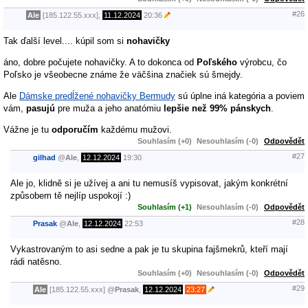
#26
Ale
[185.122.55.xxx],
11.12.2024
20:36
Tak ďalší level.... kúpil som si
nohavičky
áno, dobre počujete nohavičky. A to dokonca od
Poľského
výrobcu, čo
Poľsko je všeobecne známe že väčšina značiek sú šmejdy.
Ale
Dámske predĺžené nohavičky Bermudy
sú úplne iná kategória a poviem
vám,
pasujú
pre muža a jeho anatómiu
lepšie než 99% pánskych
.
Vážne je tu
odporučím
každému mužovi.
Souhlasím (+0)
Nesouhlasím (-0)
Odpovědět
#27
gilhad
@
Ale
,
12.12.2024
19:30
Ale jo, klidně si je užívej a ani tu nemusíš vypisovat, jakým konkrétní
způsobem tě nejlíp uspokojí :)
Souhlasím (+1)
Nesouhlasím (-0)
Odpovědět
#28
Prasak
@
Ale
,
12.12.2024
22:53
Vykastrovaným to asi sedne a pak je tu skupina fajšmekrů, kteří mají
rádi natěsno.
Souhlasím (+0)
Nesouhlasím (-0)
Odpovědět
#29
Ale
[185.122.55.xxx]
@
Prasak
,
12.12.2024
23:27