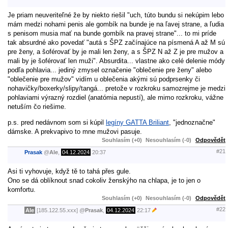
Je priam neuveriteľné že by niekto riešil "uch, túto bundu si nekúpim lebo
mám medzi nohami penis ale gombík na bunde je na ľavej strane, a ľudia
s penisom musia mať na bunde gombík na pravej strane"... to mi príde
tak absurdné ako povedať "autá s ŠPZ začínajúce na písmená A až M sú
pre ženy, a šoférovať by je mali len ženy, a s ŠPZ N až Z je pre mužov a
mali by je šoférovať len muži". Absurdita... vlastne ako celé delenie módy
podľa pohlavia... jediný zmysel označenie "oblečenie pre ženy" alebo
"oblečenie pre mužov" vidím u oblečenia akými sú podprsenky či
nohavičky/boxerky/slipy/tangá... pretože v rozkroku samozrejme je medzi
pohlaviami výrazný rozdiel (anatómia nepustí), ale mimo rozkroku, vážne
netuším čo riešime.
p.s. pred nedávnom som si kúpil
legíny GATTA Briliant
, "jednoznačne"
dámske. A prekvapivo to mne mužovi pasuje.
Souhlasím (+0)
Nesouhlasím (-0)
Odpovědět
#21
Prasak
@
Ale
,
04.12.2024
20:37
Asi ti vyhovuje, když tě to tahá přes gule.
Ono se dá oblíknout snad cokoliv ženskýho na chlapa, je to jen o
komfortu.
Souhlasím (+0)
Nesouhlasím (-0)
Odpovědět
#22
Ale
[185.122.55.xxx]
@
Prasak
,
04.12.2024
22:17