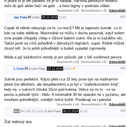
A práve to je ten paradox že je to naopak, väčšina pánskych nohavíc
reže do gulí alebo tlačí na gule... a tieto legíny v podstate vôbec.
Souhlasím (+0)
Nesouhlasím (-0)
Odpovědět
#23
Jan Fiala
@
Ale
,
05.12.2024
12:02
Copak tě někdo odsuzuje za to, co nosíš? Mě je naprosto šumák, co si
kdo na sebe oblékne. Maximálně se můžu v duchu pousmát, když kolem
mne projde chlupatý chlap v růžové baletní sukni. Ale je to každého věc.
Takže jestli se cítíš pohodlně v dámských legínách, super. Klidně můžeš
zkusit kilt. Je to ještě pohodlnější a budeš vypadat zajímavěji.
Móda a její každoroční trendy je jen způsob, jak z lidí vytáhnout peníze.
Souhlasím (+0)
Nesouhlasím (-0)
Odpovědět
#24
L-Core
@
Jan Fiala
,
05.12.2024
13:27
Sukně jsou perfektní. Kdysi před cca 15 lety jsme byli na maškarním
plese (ne dětském, ale dospěláckém) a já byl v "stařenkovském kroji",
tedy mj. v sukních zhruba 10cm pod kolena. Velice se mi to - co se
pocitu a pohodlí týče - líbilo. A minimálně 30 let spávám ne v pyžamu, ale
mnohem pohodlnější, volnější noční košili. Prodávají se i pánské.
Souhlasím (+0)
Nesouhlasím (-0)
Odpovědět
#25
Ale
[84.245.121.xxx]
@
Jan Fiala
,
06.12.2024
01:43
Žiaľ niektorý áno.
Souhlasím (+0)
Nesouhlasím (-0)
Odpovědět