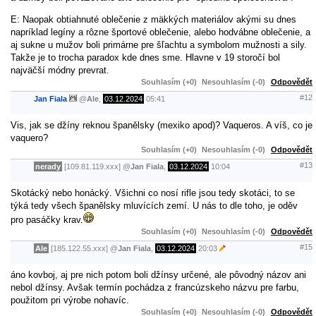
E: Naopak obtiahnuté oblečenie z mäkkých materiálov akými su dnes
napríklad legíny a rôzne športové oblečenie, alebo hodvábne oblečenie, a
aj sukne u mužov boli primárne pre šľachtu a symbolom mužnosti a sily.
Takže je to trocha paradox kde dnes sme. Hlavne v 19 storočí bol
najväčší módny prevrat.
Souhlasím (+0)
Nesouhlasím (-0)
Odpovědět
#12
Jan Fiala
@
Ale
,
03.12.2024
05:41
Vis, jak se džíny reknou španělsky (mexiko apod)? Vaqueros. A víš, co je
vaquero?
Souhlasím (+0)
Nesouhlasím (-0)
Odpovědět
#13
nerady
[109.81.119.xxx]
@
Jan Fiala
,
03.12.2024
10:04
Skotácký nebo honácký. Všichni co nosí rifle jsou tedy skotáci, to se
týká tedy všech španělsky mluvících zemí. U nás to dle toho, je oděv
pro pasáčky krav.
Souhlasím (+0)
Nesouhlasím (-0)
Odpovědět
#15
Ale
[185.122.55.xxx]
@
Jan Fiala
,
03.12.2024
20:03
áno kovboj, aj pre nich potom boli džínsy určené, ale pôvodný názov ani
nebol džínsy. Avšak termín pochádza z francúzskeho názvu pre farbu,
použitom pri výrobe nohavíc.
Souhlasím (+0)
Nesouhlasím (-0)
Odpovědět