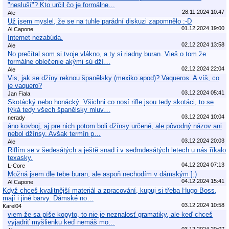
"nesluší"? Kto určil čo je formálne…
28.11.2024 10:47
Ale
Už jsem myslel, že se na tuhle parádní diskuzi zapomnělo :-D
01.12.2024 19:00
Al Capone
Internet nezabúda.
02.12.2024 13:58
Ale
No prečítal som si tvoje vlákno, a ty si riadny buran. Vieš o tom že
formálne oblečenie akými sú dží…
02.12.2024 22:04
Ale
Vis, jak se džíny reknou španělsky (mexiko apod)? Vaqueros. A víš, co
je vaquero?
03.12.2024 05:41
Jan Fiala
Skotácký nebo honácký. Všichni co nosí rifle jsou tedy skotáci, to se
týká tedy všech španělsky mluv…
03.12.2024 10:04
nerady
áno kovboj, aj pre nich potom boli džínsy určené, ale pôvodný názov ani
nebol džínsy. Avšak termín p…
03.12.2024 20:03
Ale
Riflím se v šedesátých a ještě snad i v sedmdesátých letech u nás říkalo
texasky.
04.12.2024 07:13
L-Core
Možná jsem dle tebe buran, ale aspoň nechodím v dámským ]:)
04.12.2024 15:41
Al Capone
Když chceš kvalitnější materiál a zpracování, kupuj si třeba Hugo Boss,
mají i jiné barvy. Dámské no…
03.12.2024 10:58
Karel04
viem že sa píše kopyto, to nie je neznalosť gramatiky, ale keď chceš
vyjadriť myšlienku keď nemáš mo…
03.12.2024 20:07