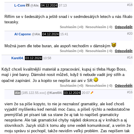
#18
L-Core
@
Ale
,
04.12.2024
07:13
Riflím se v šedesátých a ještě snad i v sedmdesátých letech u nás říkalo
texasky.
Souhlasím (+0)
Nesouhlasím (-0)
Odpovědět
#20
Al Capone
@
Ale
,
04.12.2024
15:41
Možná jsem dle tebe buran, ale aspoň nechodím v dámským
Souhlasím (+0)
Nesouhlasím (-0)
Odpovědět
#14
Karel04
,
03.12.2024
10:58
Když chceš kvalitnější materiál a zpracování, kupuj si třeba Hugo Boss,
mají i jiné barvy. Dámské nosit můžeš, když ti nebude vadit jiný střih a
opačné zapínání. Jo a kopito se nepíše asi ani v SR.
Souhlasím (+0)
Nesouhlasím (-0)
Odpovědět
#16
Ale
[185.122.55.xxx]
@
Karel04
,
03.12.2024
20:07
viem že sa píše kopyto, to nie je neznalosť gramatiky, ale keď chceš
vyjadriť myšlienku keď nemáš moc času, a píšeš rýchlo a nedostatočne
premýšľaš pri písaní tak sa stane že aj tak to napíšeš gramaticky
nesprávne. Ale tak gramatické chyby nájdeš dokonca aj v knihách a aj
slovníkoch. Jazyk slúži k tomu aby sme vedeli komunikovať, a verím že
moju správu si pochopil, takže nevidím veľký problém. Zas nepíšem tak