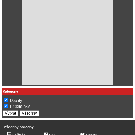
Kategorie
Debaty
Připomínky
Všechny poradny
Počítače
Hry
Debaty