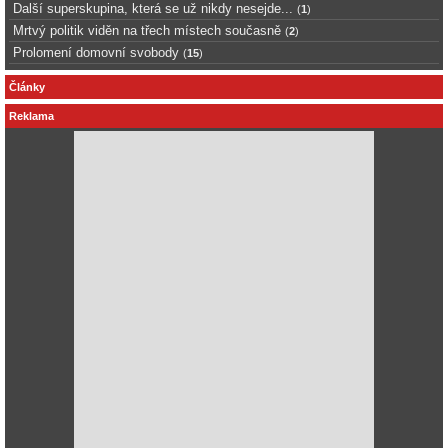
Další superskupina, která se už nikdy nesejde...
(
1
)
Mrtvý politik viděn na třech místech současně
(
2
)
Prolomení domovní svobody
(
15
)
Články
Reklama