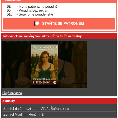
$2
- Ikona patrona na poradně
$5
- Poradna bez reklam
$10
- Soukromé poradenství
STAŇTE SE PATRONEM
Táto kapela má milióny fanúšikov - až na to, že neexistuje
Přejít na videa
Aktuality
Zemřel další muzikant - Vláďa Šafránek
(
1
)
Zemřel Vladimír Renčín
(
2
)