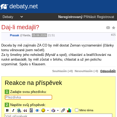
debaty.net
Neregistrovaný
Přihlásit
Registrovat
Daj-li medajli?
#25
Prasak
@
Yarda
,
05.06.2026
21:51
Docela by mě zajímalo ZA CO by měl dostat Zeman vyznamenání (články
tomu věnované jsem nečetl).
Za ty šmeliny jeho nohsledů (Mynář a spol), chlastání a bratříčkování na
ruské ambasádě, by měl zůstat v brlohu, chlastat a už jen potichu
vzpomínat. Spolu s Klausem.
Souhlasím (+0)
Nesouhlasím (-0)
Odpovědět
Reakce na příspěvek
1
Zadajte svou přezdívku:
2
Napište svůj příspěvek:
Mimo téma