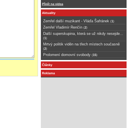
Přejít na videa
Aktuality
Zemřel další muzikant - Vláďa Šafránek
(
1
)
Zemřel Vladimír Renčín
(
2
)
Další superskupina, která se už nikdy nesejde...
(
1
)
Mrtvý politik viděn na třech místech současně
(
2
)
Prolomení domovní svobody
(
15
)
Články
Reklama