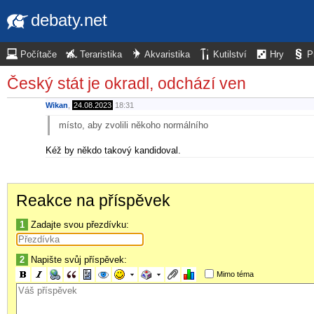
debaty.net
Počítače
Teraristika
Akvaristika
Kutilství
Hry
P
Český stát je okradl, odchází ven
Wikan
,
24.08.2023
18:31
místo, aby zvolili někoho normálního
Kéž by někdo takový kandidoval.
Reakce na příspěvek
1
Zadajte svou přezdívku:
2
Napište svůj příspěvek:
Mimo téma