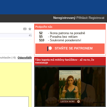
Neregistrovaný
Přihlásit
Registrovat
Podpořte nás
$2
- Ikona patrona na poradně
#1
$5
- Poradna bez reklam
$10
- Soukromé poradenství
STAŇTE SE PATRONEM
uhlasím (-0)
Odpovědět
Táto kapela má milióny fanúšikov - až na to, že
neexistuje