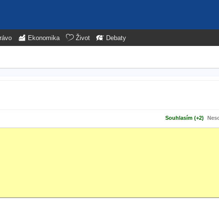
rávo
Ekonomika
Život
Debaty
Souhlasím (+2)
Neso