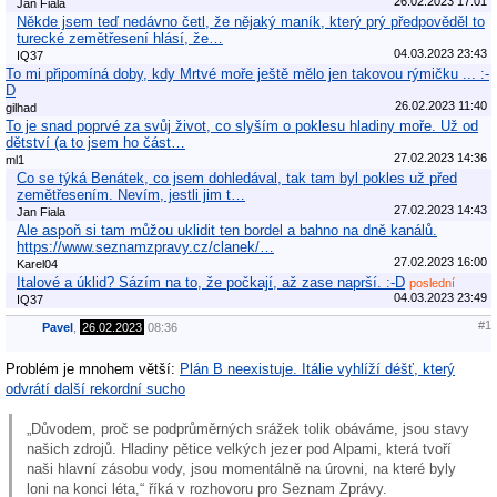
26.02.2023 17:01
Jan Fiala
Někde jsem teď nedávno četl, že nějaký maník, který prý předpověděl to
turecké zemětřesení hlásí, že…
04.03.2023 23:43
IQ37
To mi připomíná doby, kdy Mrtvé moře ještě mělo jen takovou rýmičku ... :-
D
26.02.2023 11:40
gilhad
To je snad poprvé za svůj život, co slyším o poklesu hladiny moře. Už od
dětství (a to jsem ho část…
27.02.2023 14:36
ml1
Co se týká Benátek, co jsem dohledával, tak tam byl pokles už před
zemětřesením. Nevím, jestli jim t…
27.02.2023 14:43
Jan Fiala
Ale aspoň si tam můžou uklidit ten bordel a bahno na dně kanálů.
https://www.seznamzpravy.cz/clanek/…
27.02.2023 16:00
Karel04
Italové a úklid? Sázím na to, že počkají, až zase naprší. :-D
poslední
04.03.2023 23:49
IQ37
#1
Pavel
,
26.02.2023
08:36
Problém je mnohem větší:
Plán B neexistuje. Itálie vyhlíží déšť, který
odvrátí další rekordní sucho
„Důvodem, proč se podprůměrných srážek tolik obáváme, jsou stavy
našich zdrojů. Hladiny pětice velkých jezer pod Alpami, která tvoří
naši hlavní zásobu vody, jsou momentálně na úrovni, na které byly
loni na konci léta,“ říká v rozhovoru pro Seznam Zprávy.