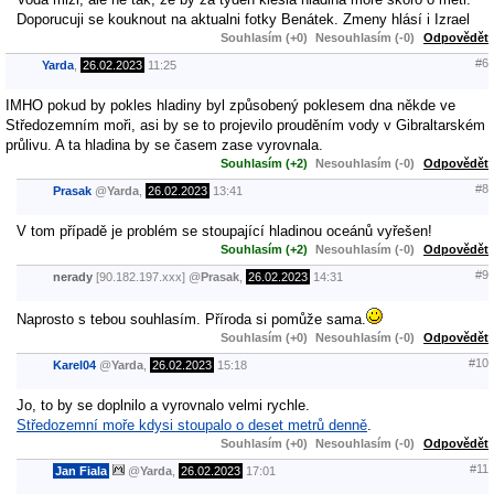
Doporucuji se kouknout na aktualni fotky Benátek. Zmeny hlásí i Izrael
Souhlasím (+0)
Nesouhlasím (-0)
Odpovědět
#6
Yarda
,
26.02.2023
11:25
IMHO pokud by pokles hladiny byl způsobený poklesem dna někde ve
Středozemním moři, asi by se to projevilo prouděním vody v Gibraltarském
průlivu. A ta hladina by se časem zase vyrovnala.
Souhlasím (+2)
Nesouhlasím (-0)
Odpovědět
#8
Prasak
@
Yarda
,
26.02.2023
13:41
V tom případě je problém se stoupající hladinou oceánů vyřešen!
Souhlasím (+2)
Nesouhlasím (-0)
Odpovědět
#9
nerady
[90.182.197.xxx]
@
Prasak
,
26.02.2023
14:31
Naprosto s tebou souhlasím. Příroda si pomůže sama.
Souhlasím (+0)
Nesouhlasím (-0)
Odpovědět
#10
Karel04
@
Yarda
,
26.02.2023
15:18
Jo, to by se doplnilo a vyrovnalo velmi rychle.
Středozemní moře kdysi stoupalo o deset metrů denně
.
Souhlasím (+0)
Nesouhlasím (-0)
Odpovědět
#11
Jan Fiala
@
Yarda
,
26.02.2023
17:01