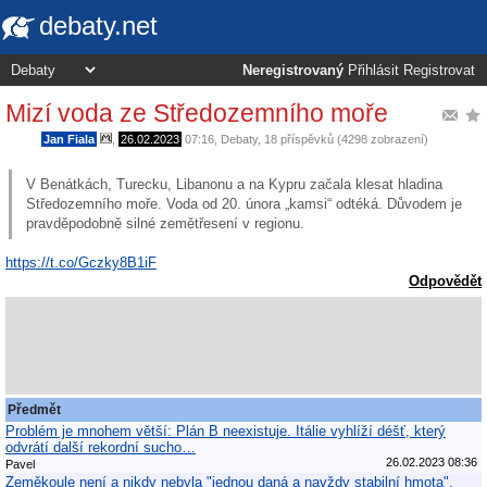
debaty.net
Neregistrovaný
Přihlásit
Registrovat
Mizí voda ze Středozemního moře
Jan Fiala
,
26.02.2023
07:16
,
Debaty
, 18 příspěvků (4298 zobrazení)
V Benátkách, Turecku, Libanonu a na Kypru začala klesat hladina
Středozemního moře. Voda od 20. února „kamsi“ odtéká. Důvodem je
pravděpodobně silné zemětřesení v regionu.
https://t.co/Gczky8B1iF
Odpovědět
Předmět
Problém je mnohem větší: Plán B neexistuje. Itálie vyhlíží déšť, který
odvrátí další rekordní sucho…
26.02.2023 08:36
Pavel
Zeměkoule není a nikdy nebyla "jednou daná a navždy stabilní hmota".