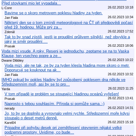
Před stovkami mio let vypadala…
26.02.2023 10:18
L-Core
Bavime se o skoro metrovem poklesu hladiny za tyden.
26.02.2023 10:34
Jan Fiala
Některý den se o tom zmínili meteorologové na ČT při předpovědi počasí
před 19. hodinou. Může prý za…
26.02.2023 17:52
Zdenál
Tak to by snad zjistili, jestli je proudění průlivem silnější, než obvykle a
jaký je směr proudění.…
26.02.2023 18:06
Prasak
Voda mizi vsude. A roky. Reseni je jednoduchu, zeptame se na to Vaska
Klause, ten vsechno popre a ze…
26.02.2023 10:22
Dwane Dibbley
Voda mizi, ale ne tak, ze by za tyden klesla hladina more skoro o metr.
Doporucuji se kouknout na ak…
26.02.2023 10:32
Jan Fiala
IMHO pokud by pokles hladiny byl způsobený poklesem dna někde ve
Středozemním moři, asi by se to pro…
26.02.2023 11:25
Yarda
V tom případě je problém se stoupající hladinou oceánů vyřešen!
26.02.2023 13:41
Prasak
Naprosto s tebou souhlasím. Příroda si pomůže sama.:-)
26.02.2023 14:31
nerady
Jo, to by se doplnilo a vyrovnalo velmi rychle. Středozemní moře kdysi
stoupalo o deset metrů denně.
26.02.2023 15:18
Karel04
Pripadne při pohybu desek pri zemětřesení otevrenim nějaké velké
podzemni prostory. Uvidíme, co bude…