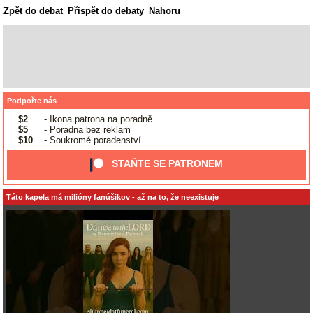
Zpět do debat
Přispět do debaty
Nahoru
Podpořte nás
$2
- Ikona patrona na poradně
$5
- Poradna bez reklam
$10
- Soukromé poradenství
STAŇTE SE PATRONEM
Táto kapela má milióny fanúšikov - až na to, že neexistuje