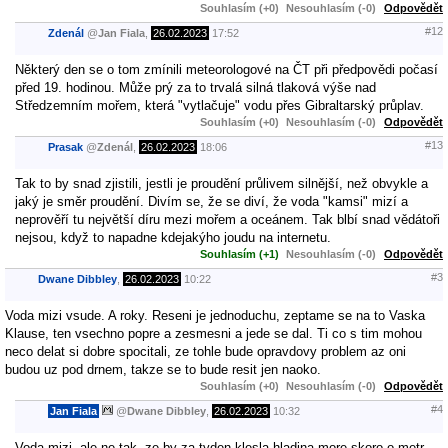
Souhlasím (+0)
Nesouhlasím (-0)
Odpovědět
#12
Zdenál
@
Jan Fiala
,
26.02.2023
17:52
Některý den se o tom zmínili meteorologové na ČT při předpovědi počasí
před 19. hodinou. Může prý za to trvalá silná tlaková výše nad
Středzemním mořem, která "vytlačuje" vodu přes Gibraltarský průplav.
Souhlasím (+0)
Nesouhlasím (-0)
Odpovědět
#13
Prasak
@
Zdenál
,
26.02.2023
18:06
Tak to by snad zjistili, jestli je proudění průlivem silnější, než obvykle a
jaký je směr proudění. Divím se, že se diví, že voda "kamsi" mizí a
neprověří tu největší díru mezi mořem a oceánem. Tak blbí snad vědátoři
nejsou, když to napadne kdejakýho joudu na internetu.
Souhlasím (+1)
Nesouhlasím (-0)
Odpovědět
#3
Dwane Dibbley
,
26.02.2023
10:22
Voda mizi vsude. A roky. Reseni je jednoduchu, zeptame se na to Vaska
Klause, ten vsechno popre a zesmesni a jede se dal. Ti co s tim mohou
neco delat si dobre spocitali, ze tohle bude opravdovy problem az oni
budou uz pod drnem, takze se to bude resit jen naoko.
Souhlasím (+0)
Nesouhlasím (-0)
Odpovědět
#4
Jan Fiala
@
Dwane Dibbley
,
26.02.2023
10:32
Voda mizi, ale ne tak, ze by za tyden klesla hladina more skoro o metr.