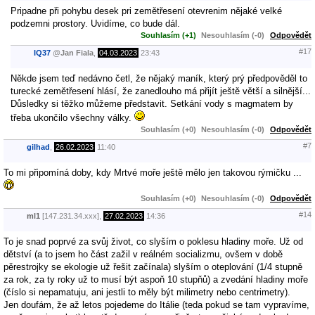
Pripadne při pohybu desek pri zemětřesení otevrenim nějaké velké
podzemni prostory. Uvidíme, co bude dál.
Souhlasím (+1)
Nesouhlasím (-0)
Odpovědět
#17
IQ37
@
Jan Fiala
,
04.03.2023
23:43
Někde jsem teď nedávno četl, že nějaký maník, který prý předpověděl to
turecké zemětřesení hlásí, že zanedlouho má přijít ještě větší a silnější...
Důsledky si těžko můžeme představit. Setkání vody s magmatem by
třeba ukončilo všechny války.
Souhlasím (+0)
Nesouhlasím (-0)
Odpovědět
#7
gilhad
,
26.02.2023
11:40
To mi připomíná doby, kdy Mrtvé moře ještě mělo jen takovou rýmičku ...
Souhlasím (+0)
Nesouhlasím (-0)
Odpovědět
#14
ml1
[147.231.34.xxx],
27.02.2023
14:36
To je snad poprvé za svůj život, co slyším o poklesu hladiny moře. Už od
dětství (a to jsem ho část zažil v reálném socializmu, ovšem v době
pěrestrojky se ekologie už řešit začínala) slyším o oteplování (1/4 stupně
za rok, za ty roky už to musí být aspoň 10 stupňů) a zvedání hladiny moře
(číslo si nepamatuju, ani jestli to měly být milimetry nebo centrimetry).
Jen doufám, že až letos pojedeme do Itálie (teda pokud se tam vypravíme,