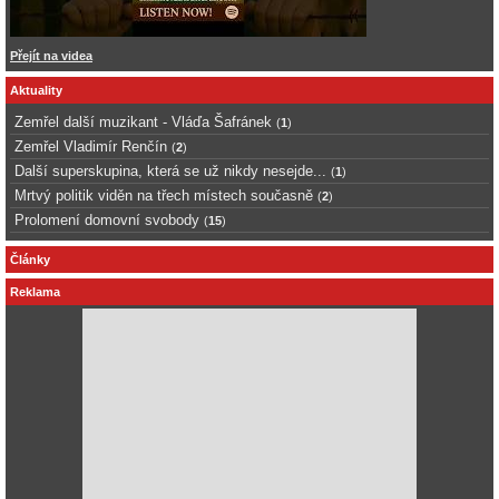
Přejít na videa
Aktuality
Zemřel další muzikant - Vláďa Šafránek
(
1
)
Zemřel Vladimír Renčín
(
2
)
Další superskupina, která se už nikdy nesejde...
(
1
)
Mrtvý politik viděn na třech místech současně
(
2
)
Prolomení domovní svobody
(
15
)
Články
Reklama