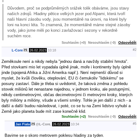
Důvodem, proč se podprůměrných srážek tolik obáváme, jsou stavy
našich zdrojů. Hladiny pětice velkých jezer pod Alpami, která tvoří
naši hlavní zásobu vody, jsou momentálně na úrovni, na které byly
loni na konci léta. To znamená, že momentálně máme stejné zásoby
vody, jako jsme měli po konci zavlažovací sezony v rekordně
suchém roce.
Souhlasím (+0)
Nesouhlasím (-0)
Odpovědět
#2
L-Core
,
26.02.2023
10:18
Zeměkoule není a nikdy nebyla "jednou daná a navždy stabilní hmota".
Před stovkami mio let vypadala úplně jinak, moře i kontinenty byly úplně
jinde (spojená Afrika a Jižní Amerika např.). Není nejmenší důvod si
myslet, že kvůli člověku, oteplování, EU či čemukoliv "lidskému" se
posuny zastaví. Dále je třeba si uvědomit, že taková změna z pohledu
stovek miliónů let nenastane najednou, v jednom kroku, ale postupnými,
někdy centimetrovými, občas decimetrovými či metrovými kroky, kterých
byly milióny a milióny, všude a všemi směry. Tohle je jen další z nich - a
další a další budou následovat, i poté, co se tu na Zemi lidstvo vyhubí a
Země jako planeta bude mít zase konečně klid.
Souhlasím (+2)
Nesouhlasím (-0)
Odpovědět
#5
Jan Fiala
@
L-Core
,
26.02.2023
10:34
Bavime se o skoro metrovem poklesu hladiny za tyden.