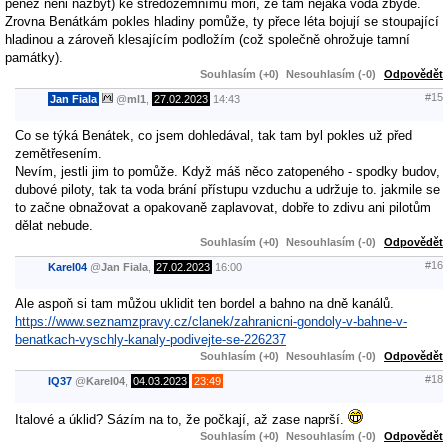
peněz neni nazbyt) ke středozemnímu moři, že tam nějaká voda zbyde.
Zrovna Benátkám pokles hladiny pomůže, ty přece léta bojují se stoupající
hladinou a zároveň klesajícím podložím (což společně ohrožuje tamní
památky).
Souhlasím (+0)
Nesouhlasím (-0)
Odpovědět
#15
Jan Fiala
@
ml1
,
27.02.2023
14:43
Co se týká Benátek, co jsem dohledával, tak tam byl pokles už před
zemětřesením.
Nevím, jestli jim to pomůže. Když máš něco zatopeného - spodky budov,
dubové piloty, tak ta voda brání přístupu vzduchu a udržuje to. jakmile se
to začne obnažovat a opakovaně zaplavovat, dobře to zdivu ani pilotům
dělat nebude.
Souhlasím (+0)
Nesouhlasím (-0)
Odpovědět
#16
Karel04
@
Jan Fiala
,
27.02.2023
16:00
Ale aspoň si tam můžou uklidit ten bordel a bahno na dně kanálů.
https://www.seznamzpravy.cz/clanek/zahranicni-gondoly-v-bahne-v-
benatkach-vyschly-kanaly-podivejte-se-226237
Souhlasím (+0)
Nesouhlasím (-0)
Odpovědět
#18
IQ37
@
Karel04
,
04.03.2023
23:49
Italové a úklid? Sázím na to, že počkají, až zase naprší.
Souhlasím (+0)
Nesouhlasím (-0)
Odpovědět