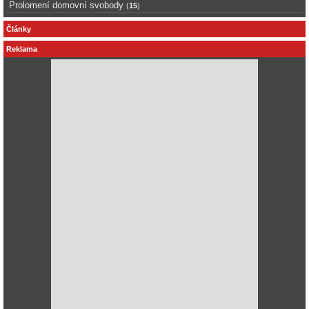
Prolomení domovní svobody
(
15
)
Články
Reklama