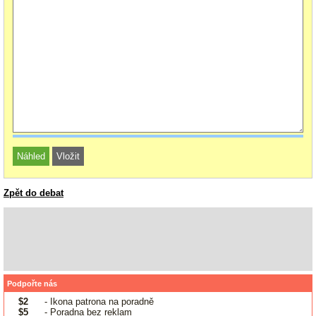
Zpět do debat
Podpořte nás
$2
- Ikona patrona na poradně
$5
- Poradna bez reklam