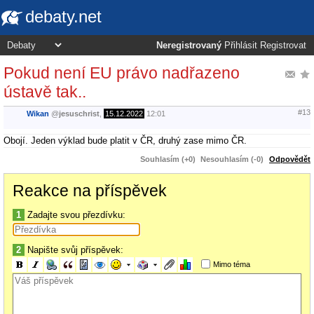
debaty.net
Neregistrovaný
Přihlásit
Registrovat
Pokud není EU právo nadřazeno
ústavě tak..
#13
Wikan
@
jesuschrist
,
15.12.2022
12:01
Obojí. Jeden výklad bude platit v ČR, druhý zase mimo ČR.
Souhlasím (+0)
Nesouhlasím (-0)
Odpovědět
Reakce na příspěvek
1
Zadajte svou přezdívku:
2
Napište svůj příspěvek:
Mimo téma