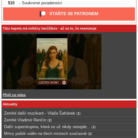
$10
- Soukromé poradenství
STAŇTE SE PATRONEM
Táto kapela má milióny fanúšikov - až na to, že neexistuje
Přejít na videa
Aktuality
Zemřel další muzikant - Vláďa Šafránek
(
1
)
Zemřel Vladimír Renčín
(
2
)
Další superskupina, která se už nikdy nesejde...
(
1
)
Mrtvý politik viděn na třech místech současně
(
2
)