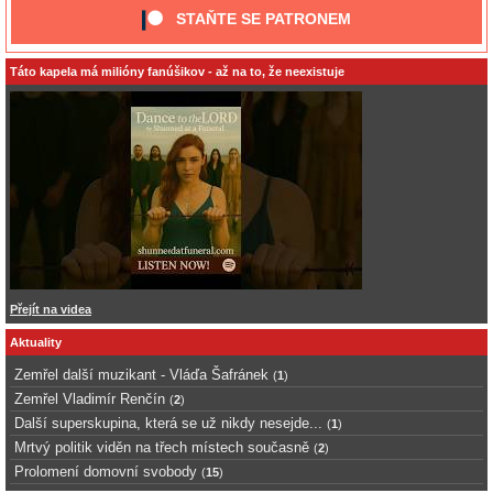
STAŇTE SE PATRONEM
Táto kapela má milióny fanúšikov - až na to, že neexistuje
Přejít na videa
Aktuality
Zemřel další muzikant - Vláďa Šafránek
(
1
)
Zemřel Vladimír Renčín
(
2
)
Další superskupina, která se už nikdy nesejde...
(
1
)
Mrtvý politik viděn na třech místech současně
(
2
)
Prolomení domovní svobody
(
15
)