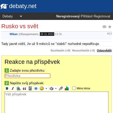
debaty.net
Neregistrovaný
Přihlásit
Registrovat
Rusko vs svět
#13
Wikan
@
Easypenauts
,
26.11.2022
13:36
Tady jasně vidíš, že už 9 měsíců se "slabší" rozhodně nepodřizuje.
Souhlasím (+0)
Nesouhlasím (-0)
Odpovědět
Reakce na příspěvek
1
Zadajte svou přezdívku:
2
Napište svůj příspěvek:
Mimo téma