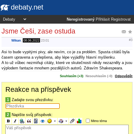
debaty.net
Neregistrovaný
Přihlásit
Registrovat
Jsme Češi, zase ostuda
#3
Wikan
,
08.06.2022
23:01
Asi to bude vypitými pivy, ale nevím, co je za problém. Spusta citátů byla
časem upravena a vylepšena, aby lépe vyjádřily hlavní myšlenku.
A to už vůbec nezmiňuji citáty, které ve skutečnosti nikdy nezazněly a jsou
výplodem fantazie mnohem pozdějších autorů. Zdravím Shakespeara.
Souhlasím (+3)
Nesouhlasím (-0)
Odpovědět
Reakce na příspěvek
1
Zadajte svou přezdívku:
2
Napište svůj příspěvek:
Mimo téma