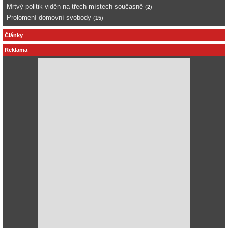
Mrtvý politik viděn na třech místech současně
(
2
)
Prolomení domovní svobody
(
15
)
Články
Reklama