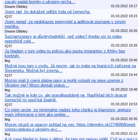
zacaly-padat-bomby-z-ukrajiny-prcha…
01.03.2022 19:17
Dwane Dibbley
Jsem rád, že dokážeš odlišit Inda od černocha.
01.03.2022 19:23
IQ37
Jsem nerad, ze nedokazes premyslel a aplikovat poznane v sirsim
meritku.
01.03.2022 19:26
Dwane Dibbley
Seznamzpravy je důvěryhodnější, než video? Anebo sis to video
neprohlídl celé...
01.03.2022 19:28
IQ37
Ja hladam v tom videu tu policiu ako pusta imigrantov z Afriky bez
kontroly.
01.03.2022 19:40
fleg
Možná jsou tam v civilu. Já nevím, jak to máte na hranicích zařízené na
Slovensku. Možná byl zrovna…
01.03.2022 19:44
IQ37
Mozno mali ti cierni platne pasy a mohli vstupit na nase uzemie z
Ukrajiny nie? Mozo dostali status…
01.03.2022 19:48
fleg
Tak možné je kde co, ale pravděpodobné ne. Například těch dvacet
černochů jsi spočítal špatně.
01.03.2022 19:53
IQ37
Co viem urcite, ze minimalne nadpis toho clanku je klamstvo, pretoze
mam informacie o tom ako prebie…
01.03.2022 20:35
fleg
Mozes skusit aj opacny pohlad na vev. https://dennikn.sk/2746868/pred-
vojnou-utekaju-z-ukrajiny-aj-c…
01.03.2022 21:12
fleg
A já zase hledal ty ženy s dětmi, že tam prý nejsou vidět. Což je v noci v