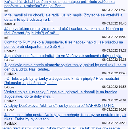
Ku*va drát. Jebal had šuliny, co si pamatujou prd. Budu zatčen za
nenávist k ukraincům? Asi jo. Pan…
06.03.2022 17:32
mif
Mife, mysli si co chceš, ale raději už nic nepiš. Zbytečně se vztekáš a
ostatní tě spíš odsuzují a l…
06.03.2022 18:40
Karel04
Já se vztekám pro to, že mi zmrd uloží sankce za ukraince. Nemám je
rád. Ostatní (to je kdo?) ať mě…
06.03.2022 19:02
mif
Odmitlo to Rumunsko a Jugoslavie, ti se naopak nabidli, ze prijedou na
pomoc proti okupantum ze SSSR…
06.03.2022 19:27
RedMaX
Jugoslávie neměla co odmítat, ta ve Varšavské smlouvě nikdy nebyla.
06.03.2022 19:36
L-Core
Jugoslavie prave chtela okamzite vyslat tanky, pokud by nasi rekli, ze to
den dva udrzi. Nasi tehdej…
06.03.2022 19:43
RedMaX
:-D Hele, a jak by ty tanky z Jugoslávie k nám přijely? Přes neutrální
Rakousko, o jehož postoji k "…
06.03.2022 19:55
L-Core
Vzdyt ti to pisu, ty tanky Jugoslavci pripravili a dostali je na hranice
Jugoslavie, do te doby meli…
06.03.2022 20:01
RedMaX
A kdyby Dubčekovci řekli "ano", co by se stalo? NAPROSTO NIC.
06.03.2022 20:07
L-Core
Ja si cenim toho gesta. Na kdyby se nehraje, treba by se nestalo nic, jak
rikas. Treba by bylo vsech…
06.03.2022 20:20
RedMaX
Jeden "protistátní" článek: Nikdy bych nevěřil, že tak žhavě dokážeme