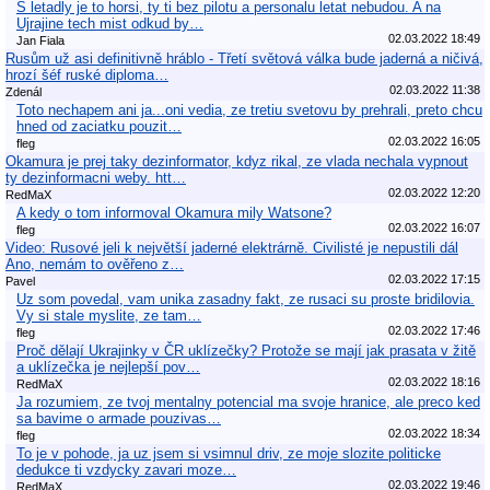
S letadly je to horsi, ty ti bez pilotu a personalu letat nebudou. A na
Ujrajine tech mist odkud by…
02.03.2022 18:49
Jan Fiala
Rusům už asi definitivně hráblo - Třetí světová válka bude jaderná a ničivá,
hrozí šéf ruské diploma…
02.03.2022 11:38
Zdenál
Toto nechapem ani ja...oni vedia, ze tretiu svetovu by prehrali, preto chcu
hned od zaciatku pouzit…
02.03.2022 16:05
fleg
Okamura je prej taky dezinformator, kdyz rikal, ze vlada nechala vypnout
ty dezinformacni weby. htt…
02.03.2022 12:20
RedMaX
A kedy o tom informoval Okamura mily Watsone?
02.03.2022 16:07
fleg
Video: Rusové jeli k největší jaderné elektrárně. Civilisté je nepustili dál
Ano, nemám to ověřeno z…
02.03.2022 17:15
Pavel
Uz som povedal, vam unika zasadny fakt, ze rusaci su proste bridilovia.
Vy si stale myslite, ze tam…
02.03.2022 17:46
fleg
Proč dělají Ukrajinky v ČR uklízečky? Protože se mají jak prasata v žitě
a uklízečka je nejlepší pov…
02.03.2022 18:16
RedMaX
Ja rozumiem, ze tvoj mentalny potencial ma svoje hranice, ale preco ked
sa bavime o armade pouzivas…
02.03.2022 18:34
fleg
To je v pohode, ja uz jsem si vsimnul driv, ze moje slozite politicke
dedukce ti vzdycky zavari moze…
02.03.2022 19:46
RedMaX