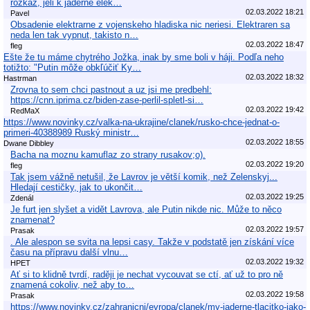
rozkaz, jeli k jaderné elek…
02.03.2022 18:21
Pavel
Obsadenie elektrarne z vojenskeho hladiska nic neriesi. Elektraren sa
neda len tak vypnut, takisto n…
02.03.2022 18:47
fleg
Ešte že tu máme chytrého Jožka, inak by sme boli v háji. Podľa neho
totižto: "Putin môže obkľúčiť Ky…
02.03.2022 18:32
Hastrman
Zrovna to sem chci pastnout a uz jsi me predbehl:
https://cnn.iprima.cz/biden-zase-perlil-spletl-si…
02.03.2022 19:42
RedMaX
https://www.novinky.cz/valka-na-ukrajine/clanek/rusko-chce-jednat-o-
primeri-40388989 Ruský ministr…
02.03.2022 18:55
Dwane Dibbley
Bacha na moznu kamuflaz zo strany rusakov;o).
02.03.2022 19:20
fleg
Tak jsem vážně netušil, že Lavrov je větší komik, než Zelenskyj...
Hledají cestičky, jak to ukončit…
02.03.2022 19:25
Zdenál
Je furt jen slyšet a vidět Lavrova, ale Putin nikde nic. Může to něco
znamenat?
02.03.2022 19:57
Prasak
. Ale alespon se svita na lepsi casy. Takže v podstatě jen získání více
času na přípravu další vlnu…
02.03.2022 19:32
HPET
Ať si to klidně tvrdí, raději je nechat vycouvat se ctí, ať už to pro ně
znamená cokoliv, než aby to…
02.03.2022 19:58
Prasak
https://www.novinky.cz/zahranicni/evropa/clanek/my-jaderne-tlacitko-jako-