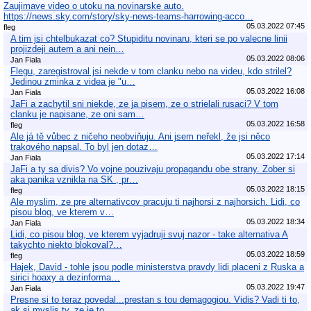
Zaujimave video o utoku na novinarske auto.
https://news.sky.com/story/sky-news-teams-harrowing-acco…
05.03.2022 07:45
fleg
A tim jsi chtelbukazat co? Stupiditu novinaru, kteri se po valecne linii
projizdeji autem a ani nein…
05.03.2022 08:06
Jan Fiala
Flegu, zaregistroval jsi nekde v tom clanku nebo na videu, kdo strilel?
Jedinou zminka z videa je "u…
05.03.2022 16:08
Jan Fiala
JaFi a zachytil sni niekde, ze ja pisem, ze o strielali rusaci? V tom
clanku je napisane, ze oni sam…
05.03.2022 16:58
fleg
Ale já tě vůbec z ničeho neobviňuju. Ani jsem neřekl, že jsi něco
trakového napsal. To byl jen dotaz…
05.03.2022 17:14
Jan Fiala
JaFi a ty sa divis? Vo vojne pouzivaju propagandu obe strany. Zober si
aka panika vznikla na SK , pr…
05.03.2022 18:15
fleg
Ale myslim, ze pre alternativcov pracuju ti najhorsi z najhorsich. Lidi, co
pisou blog, ve kterem v…
05.03.2022 18:34
Jan Fiala
Lidi, co pisou blog, ve kterem vyjadruji svuj nazor - take alternativa A
takychto niekto blokoval?…
05.03.2022 18:59
fleg
Hajek, David - tohle jsou podle ministerstva pravdy lidi placeni z Ruska a
sirici hoaxy a dezinforma…
05.03.2022 19:47
Jan Fiala
Presne si to teraz povedal...prestan s tou demagogiou. Vidis? Vadi ti to,
ak si myslis ty, ze je to…