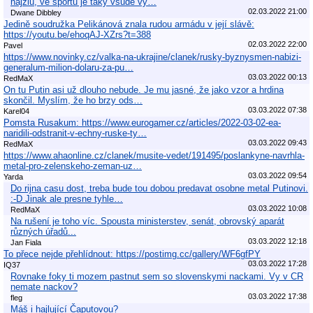
hajzlu, ve sportu je taky vsude vy…
02.03.2022 21:00
Dwane Dibbley
Jedině soudružka Pelikánová znala rudou armádu v její slávě:
https://youtu.be/ehoqAJ-XZrs?t=388
02.03.2022 22:00
Pavel
https://www.novinky.cz/valka-na-ukrajine/clanek/rusky-byznysmen-nabizi-
generalum-milion-dolaru-za-pu…
03.03.2022 00:13
RedMaX
On tu Putin asi už dlouho nebude. Je mu jasné, že jako vzor a hrdina
skončil. Myslím, že ho brzy ods…
03.03.2022 07:38
Karel04
Pomsta Rusakum: https://www.eurogamer.cz/articles/2022-03-02-ea-
naridili-odstranit-v-echny-ruske-ty…
03.03.2022 09:43
RedMaX
https://www.ahaonline.cz/clanek/musite-vedet/191495/poslankyne-navrhla-
metal-pro-zelenskeho-zeman-uz…
03.03.2022 09:54
Yarda
Do rijna casu dost, treba bude tou dobou predavat osobne metal Putinovi.
:-D Jinak ale presne tyhle…
03.03.2022 10:08
RedMaX
Na rušení je toho víc. Spousta ministerstev, senát, obrovský aparát
různých úřadů...
03.03.2022 12:18
Jan Fiala
To přece nejde přehlídnout: https://postimg.cc/gallery/WF6gfPY
03.03.2022 17:28
IQ37
Rovnake foky ti mozem pastnut sem so slovenskymi nackami. Vy v CR
nemate nackov?
03.03.2022 17:38
fleg
Máš i hajlující Čaputovou?