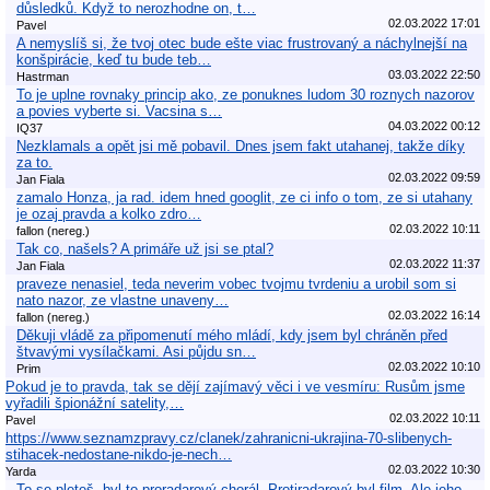
důsledků. Když to nerozhodne on, t…
02.03.2022 17:01
Pavel
A nemyslíš si, že tvoj otec bude ešte viac frustrovaný a náchylnejší na
konšpirácie, keď tu bude teb…
03.03.2022 22:50
Hastrman
To je uplne rovnaky princip ako, ze ponuknes ludom 30 roznych nazorov
a povies vyberte si. Vacsina s…
04.03.2022 00:12
IQ37
Nezklamals a opět jsi mě pobavil. Dnes jsem fakt utahanej, takže díky
za to.
02.03.2022 09:59
Jan Fiala
zamalo Honza, ja rad. idem hned googlit, ze ci info o tom, ze si utahany
je ozaj pravda a kolko zdro…
02.03.2022 10:11
fallon (nereg.)
Tak co, našels? A primáře už jsi se ptal?
02.03.2022 11:37
Jan Fiala
praveze nenasiel, teda neverim vobec tvojmu tvrdeniu a urobil som si
nato nazor, ze vlastne unaveny…
02.03.2022 16:14
fallon (nereg.)
Děkuji vládě za připomenutí mého mládí, kdy jsem byl chráněn před
štvavými vysílačkami. Asi půjdu sn…
02.03.2022 10:10
Prim
Pokud je to pravda, tak se dějí zajímavý věci i ve vesmíru: Rusům jsme
vyřadili špionážní satelity,…
02.03.2022 10:11
Pavel
https://www.seznamzpravy.cz/clanek/zahranicni-ukrajina-70-slibenych-
stihacek-nedostane-nikdo-je-nech…
02.03.2022 10:30
Yarda
To se pleteš, byl to proradarový chorál. Protiradarový byl film. Ale jeho