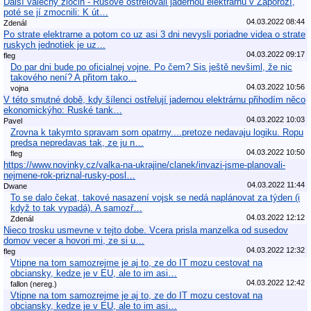
Další válečný zločin - Rusové ostřelovali jadernou elektrárnu v Záporoží,
poté se jí zmocnili: K út…
04.03.2022 08:44
Zdenál
Po strate elektrarne a potom co uz asi 3 dni nevysli poriadne videa o strate
ruskych jednotiek je uz…
04.03.2022 09:17
fleg
Do par dni bude po oficialnej vojne. Po čem? Sis ještě nevšiml, že nic
takového není? A přitom tako…
04.03.2022 10:56
vojna
V této smutné době, kdy šílenci ostřelují jadernou elektrárnu přihodím něco
ekonomickýho: Ruské tank…
04.03.2022 10:03
Pavel
Zrovna k takymto spravam som opatrny....pretoze nedavaju logiku. Ropu
predsa nepredavas tak, ze ju n…
04.03.2022 10:50
fleg
https://www.novinky.cz/valka-na-ukrajine/clanek/invazi-jsme-planovali-
nejmene-rok-priznal-rusky-posl…
04.03.2022 11:44
Dwane
To se dalo čekat, takové nasazení vojsk se nedá naplánovat za týden (i
když to tak vypadá). A samozř…
04.03.2022 12:12
Zdenál
Nieco trosku usmevne v tejto dobe. Vcera prisla manzelka od susedov
domov vecer a hovori mi, ze si u…
04.03.2022 12:32
fleg
Vtipne na tom samozrejme je aj to, ze do IT mozu cestovat na
obciansky, kedze je v EU, ale to im asi…
04.03.2022 12:42
fallon (nereg.)
Vtipne na tom samozrejme je aj to, ze do IT mozu cestovat na
obciansky, kedze je v EU, ale to im asi…