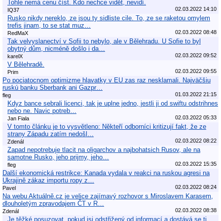
Tohle nemá cenu číst. Kdo nechce vidět, nevidí.
02.03.2022 14:10
IQ37
Rusko nikdy nereklo, ze jsou ty sidliste cile. To, ze se raketou omylem
trefis jinam, to se stat muz…
02.03.2022 08:48
RedMaX
Tak velvyslanectví v Sofii to nebylo, ale v Bělehradu. U Sofie to byl
obytný dům, nicméně došlo i da…
02.03.2022 09:52
karelX
V Bělehradě.
02.03.2022 09:55
Prim
Po pociatocnom optimizme hlavatky v EU zas raz nesklamali. Najväčšiu
ruskú banku Sberbank ani Gazpr…
01.03.2022 21:15
fleg
Kdyz bance sebrali licenci, tak je uplne jedno, jestli ji od swiftu odstrihnes
nebo ne. Navic potreb…
02.03.2022 05:33
Jan Fiala
V tomto článku je to vysvětleno: Někteří odborníci kritizují fakt, že ze
strany Západu zatím nedošl…
02.03.2022 08:22
Zdenál
Zapad nepotrebuje tlacit na oligarchov a najbohatsich Rusov, ale na
samotne Rusko, jeho prijmy, jeho…
02.03.2022 15:35
fleg
Další ekonomická restrikce: Kanada vydala v reakci na ruskou agresi na
Ukrajině zákaz importu ropy z…
02.03.2022 08:24
Pavel
Na webu Aktuálně.cz je velice zajímavý rozhovor s Miroslavem Karasem,
dlouholetým zpravodajem ČT v R…
02.03.2022 08:38
Zdenál
Je těžké posuzovat, pokud jsi odstřižený od informací a dostává se ti