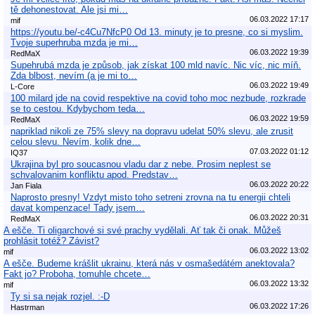
tě dehonestovat. Ale jsi mi…
06.03.2022 17:17
mif
https://youtu.be/-c4Cu7NfcP0 Od 13. minuty je to presne, co si myslim.
Tvoje superhruba mzda je mi…
06.03.2022 19:39
RedMaX
Supehrubá mzda je způsob, jak získat 100 mld navíc. Nic víc, nic míň.
Zda blbost, nevím (a je mi to…
06.03.2022 19:49
L-Core
100 milard jde na covid respektive na covid toho moc nezbude, rozkrade
se to cestou. Kdybychom teda…
06.03.2022 19:59
RedMaX
napriklad nikoli ze 75% slevy na dopravu udelat 50% slevu, ale zrusit
celou slevu. Nevím, kolik dne…
07.03.2022 01:12
IQ37
Ukrajina byl pro soucasnou vladu dar z nebe. Prosim neplest se
schvalovanim konfliktu apod. Predstav…
06.03.2022 20:22
Jan Fiala
Naprosto presny! Vzdyt misto toho setreni zrovna na tu energii chteli
davat kompenzace! Tady jsem…
06.03.2022 20:31
RedMaX
A ešče. Ti oligarchové si své prachy vydělali. Ať tak či onak. Můžeš
prohlásit totéž? Závist?
06.03.2022 13:02
mif
A ešče. Budeme krášlit ukrainu, která nás v osmašedátém anektovala?
Fakt jo? Proboha, tomuhle chcete…
06.03.2022 13:32
mif
Ty si sa nejak rozjel. :-D
06.03.2022 17:26
Hastrman