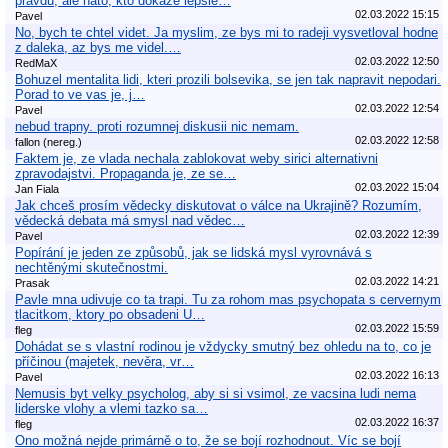
pravdu, ale nato, kto dokaze lepsie…
02.03.2022 15:15
Pavel
No, bych te chtel videt. Ja myslim, ze bys mi to radeji vysvetloval hodne
z daleka, az bys me videl.…
02.03.2022 12:50
RedMaX
Bohuzel mentalita lidi, kteri prozili bolsevika, se jen tak napravit nepodari.
Porad to ve vas je, j…
02.03.2022 12:54
Pavel
nebud trapny. proti rozumnej diskusii nic nemam.
02.03.2022 12:58
fallon (nereg.)
Faktem je, ze vlada nechala zablokovat weby sirici alternativni
zpravodajstvi. Propaganda je, ze se…
02.03.2022 15:04
Jan Fiala
Jak chceš prosím vědecky diskutovat o válce na Ukrajině? Rozumím,
vědecká debata má smysl nad vědec…
02.03.2022 12:39
Pavel
Popírání je jeden ze způsobů, jak se lidská mysl vyrovnává s
nechtěnými skutečnostmi.
02.03.2022 14:21
Prasak
Pavle mna udivuje co ta trapi. Tu za rohom mas psychopata s cervernym
tlacitkom, ktory po obsadeni U…
02.03.2022 15:59
fleg
Dohádat se s vlastní rodinou je vždycky smutný bez ohledu na to, co je
příčinou (majetek, nevěra, vr…
02.03.2022 16:13
Pavel
Nemusis byt velky psycholog, aby si si vsimol, ze vacsina ludi nema
liderske vlohy a vlemi tazko sa…
02.03.2022 16:37
fleg
Ono možná nejde primárně o to, že se bojí rozhodnout. Víc se bojí