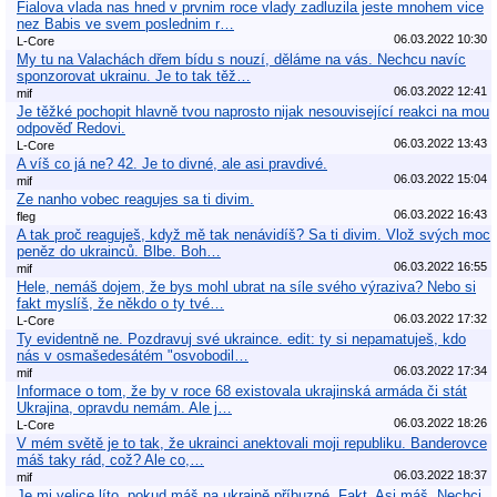
Fialova vlada nas hned v prvnim roce vlady zadluzila jeste mnohem vice
nez Babis ve svem poslednim r…
06.03.2022 10:30
L-Core
My tu na Valachách dřem bídu s nouzí, děláme na vás. Nechcu navíc
sponzorovat ukrainu. Je to tak těž…
06.03.2022 12:41
mif
Je těžké pochopit hlavně tvou naprosto nijak nesouvisející reakci na mou
odpověď Redovi.
06.03.2022 13:43
L-Core
A víš co já ne? 42. Je to divné, ale asi pravdivé.
06.03.2022 15:04
mif
Ze nanho vobec reagujes sa ti divim.
06.03.2022 16:43
fleg
A tak proč reaguješ, když mě tak nenávidíš? Sa ti divim. Vlož svých moc
peněz do ukrainců. Blbe. Boh…
06.03.2022 16:55
mif
Hele, nemáš dojem, že bys mohl ubrat na síle svého výraziva? Nebo si
fakt myslíš, že někdo o ty tvé…
06.03.2022 17:32
L-Core
Ty evidentně ne. Pozdravuj své ukraince. edit: ty si nepamatuješ, kdo
nás v osmašedesátém "osvobodil…
06.03.2022 17:34
mif
Informace o tom, že by v roce 68 existovala ukrajinská armáda či stát
Ukrajina, opravdu nemám. Ale j…
06.03.2022 18:26
L-Core
V mém světě je to tak, že ukrainci anektovali moji republiku. Banderovce
máš taky rád, což? Ale co,…
06.03.2022 18:37
mif
Je mi velice líto, pokud máš na ukraině příbuzné. Fakt. Asi máš. Nechci