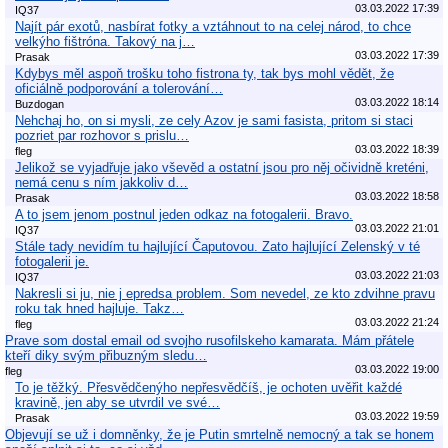
03.03.2022 17:39
IQ37
Najít pár exotů, nasbírat fotky a vztáhnout to na celej národ, to chce
velkýho fištróna. Takový na j…
03.03.2022 17:39
Prasak
Kdybys měl aspoň trošku toho fistrona ty, tak bys mohl vědět, že
oficiálně podporování a tolerování…
03.03.2022 18:14
Buzdogan
Nehchaj ho, on si mysli, ze cely Azov je sami fasista, pritom si staci
pozriet par rozhovor s prislu…
03.03.2022 18:39
fleg
Jelikož se vyjadřuje jako vševěd a ostatní jsou pro něj očividně kreténi,
nemá cenu s ním jakkoliv d…
03.03.2022 18:58
Prasak
A to jsem jenom postnul jeden odkaz na fotogalerii. Bravo.
03.03.2022 21:01
IQ37
Stále tady nevidím tu hajlující Čaputovou. Zato hajlující Zelenský v té
fotogalerii je.
03.03.2022 21:03
IQ37
Nakresli si ju, nie j epredsa problem. Som nevedel, ze kto zdvihne pravu
roku tak hned hajluje. Takz…
03.03.2022 21:24
fleg
Prave som dostal email od svojho rusofilskeho kamarata. Mám přátele
kteří diky svým přibuzným sledu…
03.03.2022 19:00
fleg
To je těžký. Přesvědčenýho nepřesvědčíš, je ochoten uvěřit každé
kravině, jen aby se utvrdil ve své…
03.03.2022 19:59
Prasak
Objevují se už i domněnky, že je Putin smrtelně nemocný a tak se honem