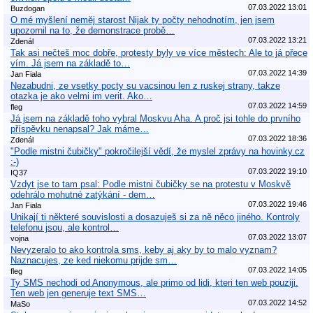
07.03.2022 13:01
Buzdogan
O mé myšlení neměj starost Nijak ty počty nehodnotím, jen jsem
upozornil na to, že demonstrace probě…
07.03.2022 13:21
Zdenál
Tak asi nečteš moc dobře, protesty byly ve více městech: Ale to já přece
vím. Já jsem na základě to…
07.03.2022 14:39
Jan Fiala
Nezabudni, ze vsetky pocty su vacsinou len z ruskej strany, takze
otazka je ako velmi im verit. Ako…
07.03.2022 14:59
fleg
Já jsem na základě toho vybral Moskvu Aha. A proč jsi tohle do prvního
příspěvku nenapsal? Jak máme…
07.03.2022 18:36
Zdenál
"Podle mistni čubičky" pokročilejší vědí, že myslel zprávy na hovinky.cz
:-)
07.03.2022 19:10
IQ37
Vzdyt jse to tam psal: Podle mistni čubičky se na protestu v Moskvě
odehrálo mohutné zatýkání - dem…
07.03.2022 19:46
Jan Fiala
Unikají ti některé souvislosti a dosazuješ si za ně něco jiného. Kontroly
telefonu jsou, ale kontrol…
07.03.2022 13:07
vojna
Nevyzeralo to ako kontrola sms, keby aj aky by to malo vyznam?
Naznacujes, ze ked niekomu prijde sm…
07.03.2022 14:05
fleg
Ty SMS nechodi od Anonymous, ale primo od lidi, kteri ten web pouziji.
Ten web jen generuje text SMS…
07.03.2022 14:52
MaSo