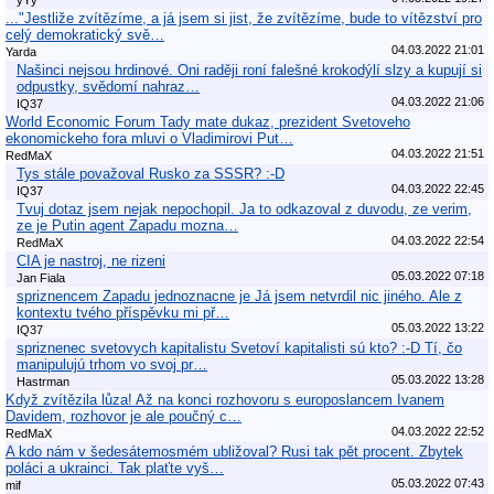
..."Jestliže zvítězíme, a já jsem si jist, že zvítězíme, bude to vítězství pro
celý demokratický svě…
04.03.2022 21:01
Yarda
Našinci nejsou hrdinové. Oni raději roní falešné krokodýlí slzy a kupují si
odpustky, svědomí nahraz…
04.03.2022 21:06
IQ37
World Economic Forum Tady mate dukaz, prezident Svetoveho
ekonomickeho fora mluvi o Vladimirovi Put…
04.03.2022 21:51
RedMaX
Tys stále považoval Rusko za SSSR? :-D
04.03.2022 22:45
IQ37
Tvuj dotaz jsem nejak nepochopil. Ja to odkazoval z duvodu, ze verim,
ze je Putin agent Zapadu mozna…
04.03.2022 22:54
RedMaX
CIA je nastroj, ne rizeni
05.03.2022 07:18
Jan Fiala
spriznencem Zapadu jednoznacne je Já jsem netvrdil nic jiného. Ale z
kontextu tvého příspěvku mi př…
05.03.2022 13:22
IQ37
spriznenec svetovych kapitalistu Svetoví kapitalisti sú kto? :-D Tí, čo
manipulujú trhom vo svoj pr…
05.03.2022 13:28
Hastrman
Když zvítězila lůza! Až na konci rozhovoru s europoslancem Ivanem
Davidem, rozhovor je ale poučný c…
04.03.2022 22:52
RedMaX
A kdo nám v šedesátemosmém ubližoval? Rusi tak pět procent. Zbytek
poláci a ukrainci. Tak plaťte vyš…
05.03.2022 07:43
mif