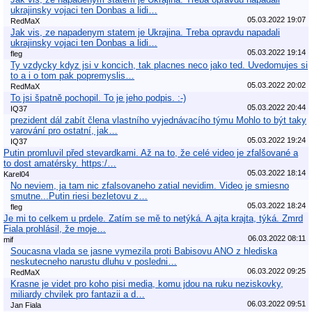
ukrajinsky vojaci ten Donbas a lidi…
05.03.2022 19:07
RedMaX
Jak vis, ze napadenym statem je Ukrajina. Treba opravdu napadali
ukrajinsky vojaci ten Donbas a lidi…
05.03.2022 19:14
fleg
Ty vzdycky kdyz jsi v koncich, tak placnes neco jako ted. Uvedomujes si
to a i o tom pak popremyslis…
05.03.2022 20:02
RedMaX
To jsi špatně pochopil. To je jeho podpis. :-)
05.03.2022 20:44
IQ37
prezident dál zabít člena vlastního vyjednávacího týmu Mohlo to být taky
varování pro ostatní, jak…
05.03.2022 19:24
IQ37
Putin promluvil před stevardkami. Až na to, že celé video je zfalšované a
to dost amatérsky. https:/…
05.03.2022 18:14
Karel04
No neviem, ja tam nic zfalsovaneho zatial nevidim. Video je smiesno
smutne...Putin riesi bezletovu z…
05.03.2022 18:24
fleg
Je mi to celkem u prdele. Zatím se mě to netýká. A ajta krajta, týká. Zmrd
Fiala prohlásil, že moje…
06.03.2022 08:11
mif
Soucasna vlada se jasne vymezila proti Babisovu ANO z hlediska
neskutecneho narustu dluhu v posledni…
06.03.2022 09:25
RedMaX
Krasne je videt pro koho pisi media, komu jdou na ruku neziskovky,
miliardy chvilek pro fantazii a d…
06.03.2022 09:51
Jan Fiala