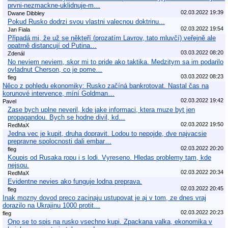
prvni-nezmackne-uklidnuje-m…
02.03.2022 19:39
Dwane Dibbley
Pokud Rusko dodrzi svou vlastni valecnou doktrinu...
02.03.2022 19:54
Jan Fiala
Připadá mi, že už se někteří (prozatím Lavrov, tato mluvčí) veřejně ale
opatrně distancují od Putina…
03.03.2022 08:20
Zdenál
No neviem neviem, skor mi to pride ako taktika. Medzitym sa im podarilo
ovladnut Cherson, co je pome…
03.03.2022 08:23
fleg
Něco z pohledu ekonomiky: Rusko začíná bankrotovat. Nastal čas na
korunové intervence, míní Goldman…
02.03.2022 19:42
Pavel
Zase bych uplne neveril, kde jake informaci, ktera muze byt jen
propagandou. Bych se hodne divil, kd…
02.03.2022 19:50
RedMaX
Jedna vec je kupit, druha dopravit. Lodou to nepojde, dve najvacsie
prepravne spolocnosti dali embar…
02.03.2022 20:20
fleg
Koupis od Rusaka ropu i s lodi. Vyreseno. Hledas problemy tam, kde
nejsou.
02.03.2022 20:34
RedMaX
Evidentne nevies ako funguje lodna preprava.
02.03.2022 20:45
fleg
Inak mozny dovod preco zacinaju ustupovat je aj v tom, ze dnes vraj
dorazilo na Ukrajinu 1000 protit…
02.03.2022 20:23
fleg
Ono se to spis na rusko vsechno kupi. Zpackana valka, ekonomika v