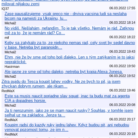
milovat nějakou zemi
06.03.2022 17:55
IQ37
Zase pausalizujeme, vsak preco nie - drviva vacsina ludi sa neslaha
bicom na namesti za Ukrajinu, lu…
06.03.2022 18:14
Michal2
No vidiš. Nešlahám, nefandím. To je tak všetko. Nemám je rád. Zatknou
mě za to, že je nemám rád? Co…
06.03.2022 18:22
mif
Keby sa zatykalo za to, ze niekoho nemas rad, cely svet by sedel davno
v base. Netreba byt paranoidn…
06.03.2022 19:43
Michal2
Ehm, nie že by sme od toho boli ďaleko. Len s tým zatýkaním je to jaksi
nepraktické.
06.03.2022 19:50
Hastrman
Ale jasne ze sme od toho daleko, netreba byt kopia Alexa Jonesa.
06.03.2022 19:52
Michal2
Zitra pujdu do Tesca koupit lahev vodky. Ne ze bych to pil, ja jsem
zhyckan dobrym rumem, ale rikam…
06.03.2022 19:46
RedMaX
Este sa musis naucit poriadne slav squat, inac ta budu mat za agenta
CIA a dopadnes horsie.
06.03.2022 20:08
Michal2
Ja ti nerozumim, jako ze se mam naucit rusky? Souhlas, v tomhle jsem
selhal uz na zakladce. Jenze ta…
06.03.2022 20:17
RedMaX
Koupim radsi do kazdy ruky jednu lahev. Kdyz budou pit, ani nebudou
venovat pozornost tomu, ze jim n…
06.03.2022 20:18
RedMaX