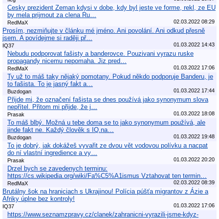
Cesky prezident Zeman kdysi v dobe, kdy byl jeste ve forme, rekl, ze EU
by mela prijmout za clena Ru…
02.03.2022 08:29
RedMaX
Prosím, nezmiňujte v článku mé jméno. Ani povolání. Ani odkud přesně
jsem. A povídejme si raději př…
01.03.2022 14:43
IQ37
Nebudu podporovat fašisty a banderovce. Pouzivani vyrazu ruske
propagandy nicemu nepomaha. Jiz pred…
01.03.2022 17:06
RedMaX
Ty už to máš taky nějaký pomotany. Pokud někdo podporuje Banderu, je
to fašista. To je jasný fakt a…
01.03.2022 17:44
Buzdogan
Přijde mi, že označení fašista se dnes používá jako synonymum slova
nepřítel. Přitom mi přijde, že j…
01.03.2022 18:08
Prasak
To máš blbý. Možná u tebe doma se to jako synonymum používá, ale
jinde fakt ne. Každý člověk s IQ.na…
01.03.2022 19:48
Buzdogan
To je dobrý, jak dokážeš vyvařit ze dvou vět vodovou polívku a nacpat
do ní vlastní ingredience a vy…
01.03.2022 20:20
Prasak
Drzel bych se zavedenych terminu:
https://cs.wikipedia.org/wiki/Fa%C5%A1ismus Vztahovat ten termin…
02.03.2022 08:39
RedMaX
Brutálny šok na hraniciach s Ukrajinou! Polícia púšťa migrantov z Ázie a
Afriky úplne bez kontroly!
01.03.2022 17:06
IQ37
https://www.seznamzpravy.cz/clanek/zahranicni-vyrazili-jsme-kdyz-