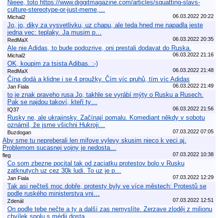
Nieee, toto https://www.diggitmagazine.com/articles/squatting-slavs-
culture-stereotype-or-just-meme,…
06.03.2022 20:22
Michal2
Jo, jo, diky za vysvetlivku, uz chapu, ale teda hned me napadla jeste
jedna vec: teplaky. Ja musim p…
06.03.2022 20:35
RedMaX
Ale nie Adidas, to bude podozrive, oni prestali dodavat do Ruska.
06.03.2022 21:16
Michal2
OK, koupim za tsista Adibas. :-)
06.03.2022 21:48
RedMaX
Čína dodá a klidne i se 4 proužky. Čím víc pruhů, tím víc Adidas
06.03.2022 21:49
Jan Fiala
to je znak praveho rusa Jo, takhle se vyrábí mýty o Rusku a Rusech.
Pak se najdou takoví, kteří ty…
06.03.2022 21:56
IQ37
Rusky ne, ale ukrajinsky. Začínají pomalu. Komediant někdy v sobotu
oznámil, že jsme všichni Hukroji…
07.03.2022 07:05
Buzdogan
Aby sme tu nepreberali len mifove vylevy skusim nieco k veci aj.
Problemom sucasnej vojny je nedosta…
07.03.2022 10:38
fleg
Co som zbezne pocital tak od zaciatku protestov bolo v Rusku
zatknutych uz cez 30k ludi. To uz je p…
07.03.2022 12:29
Jan Fiala
Tak asi nečteš moc dobře, protesty byly ve více městech: Protestů se
podle ruského ministerstva vni…
07.03.2022 12:51
Zdenál
On podle tebe nečte a ty a další zas nemyslíte. Zerzave zloděj z milionu
chvílek spolu s médii dosta…