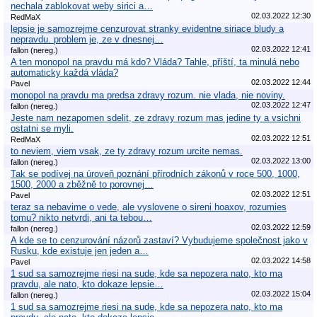
nechala zablokovat weby sirici a…
02.03.2022 12:30
RedMaX
lepsie je samozrejme cenzurovat stranky evidentne siriace bludy a
nepravdu. problem je, ze v dnesnej…
02.03.2022 12:41
fallon (nereg.)
A ten monopol na pravdu má kdo? Vláda? Tahle, příští, ta minulá nebo
automaticky každá vláda?
02.03.2022 12:44
Pavel
monopol na pravdu ma predsa zdravy rozum. nie vlada, nie noviny.
02.03.2022 12:47
fallon (nereg.)
Jeste nam nezapomen sdelit, ze zdravy rozum mas jedine ty a vsichni
ostatni se myli.
02.03.2022 12:51
RedMaX
to neviem, viem vsak, ze ty zdravy rozum urcite nemas.
02.03.2022 13:00
fallon (nereg.)
Tak se podívej na úroveň poznání přírodních zákonů v roce 500, 1000,
1500, 2000 a zběžně to porovnej…
02.03.2022 12:51
Pavel
teraz sa nebavime o vede, ale vyslovene o sireni hoaxov, rozumies
tomu? nikto netvrdi, ani ta tebou…
02.03.2022 12:59
fallon (nereg.)
A kde se to cenzurování názorů zastaví? Vybudujeme společnost jako v
Rusku, kde existuje jen jeden a…
02.03.2022 14:58
Pavel
1 sud sa samozrejme riesi na sude, kde sa nepozera nato, kto ma
pravdu, ale nato, kto dokaze lepsie…
02.03.2022 15:04
fallon (nereg.)
1 sud sa samozrejme riesi na sude, kde sa nepozera nato, kto ma