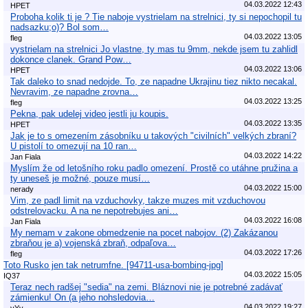
04.03.2022 12:43
HPET
Proboha kolik ti je ? Tie naboje vystrielam na strelnici, ty si nepochopil tu
nadsazku;o)? Bol som…
04.03.2022 13:05
fleg
vystrielam na strelnici Jo vlastne, ty mas tu 9mm, nekde jsem tu zahlidl
dokonce clanek. Grand Pow…
04.03.2022 13:06
HPET
Tak daleko to snad nedojde. To, ze napadne Ukrajinu tiez nikto necakal.
Nevravim, ze napadne zrovna…
04.03.2022 13:25
fleg
Pekna, pak udelej video jestli ju koupis.
04.03.2022 13:35
HPET
Jak je to s omezením zásobníku u takových "civilních" velkých zbraní?
U pistolí to omezují na 10 ran…
04.03.2022 14:22
Jan Fiala
Myslím že od letošního roku padlo omezení. Prostě co utáhne pružina a
ty uneseš je možné, pouze musí…
04.03.2022 15:00
nerady
Vim, ze padl limit na vzduchovky, takze muzes mit vzduchovou
odstrelovacku. A na ne nepotrebujes ani…
04.03.2022 16:08
Jan Fiala
My nemam v zakone obmedzenie na pocet nabojov. (2) Zakázanou
zbraňou je a) vojenská zbraň, odpaľova…
04.03.2022 17:26
fleg
Toto Rusko jen tak netrumfne. [94711-usa-bombing-jpg]
04.03.2022 15:05
IQ37
Teraz nech radšej "sedia" na zemi. Bláznovi nie je potrebné zadávať
zámienku! On (a jeho nohsledovia…
04.03.2022 19:27
yYy