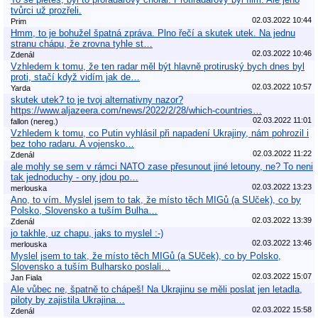
tvůrci už prozřeli.
02.03.2022 10:44
Prim
Hmm, to je bohužel špatná zpráva. Plno řečí a skutek utek. Na jednu
stranu chápu, že zrovna tyhle st…
02.03.2022 10:46
Zdenál
Vzhledem k tomu, že ten radar měl být hlavně protiruský bych dnes byl
proti, stačí když vidím jak de…
02.03.2022 10:57
Yarda
skutek utek? to je tvoj alternativny nazor?
https://www.aljazeera.com/news/2022/2/28/which-countries…
02.03.2022 11:01
fallon (nereg.)
Vzhledem k tomu, co Putin vyhlásil při napadení Ukrajiny, nám pohrozil i
bez toho radaru. A vojensko…
02.03.2022 11:22
Zdenál
ale mohly se sem v rámci NATO zase přesunout jiné letouny, ne? To neni
tak jednoduchy - ony jdou po…
02.03.2022 13:23
merlouska
Ano, to vím. Myslel jsem to tak, že místo těch MIGů (a SUček), co by
Polsko, Slovensko a tuším Bulha…
02.03.2022 13:39
Zdenál
jo takhle, uz chapu, jaks to myslel :-)
02.03.2022 13:46
merlouska
Myslel jsem to tak, že místo těch MIGů (a SUček), co by Polsko,
Slovensko a tuším Bulharsko poslali…
02.03.2022 15:07
Jan Fiala
Ale vůbec ne, špatně to chápeš! Na Ukrajinu se měli poslat jen letadla,
piloty by zajistila Ukrajina…
02.03.2022 15:58
Zdenál