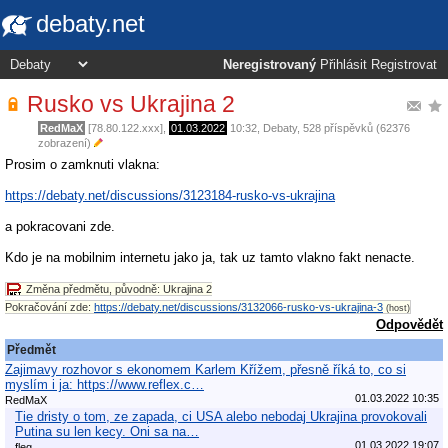
debaty.net
Neregistrovaný
Přihlásit
Registrovat
Rusko vs Ukrajina 2
RedMaX
[78.80.122.xxx],
01.03.2022
10:32
,
Debaty
, 528 příspěvků (62376
zobrazení)
Prosim o zamknuti vlakna:
https://debaty.net/discussions/3123184-rusko-vs-ukrajina
a pokracovani zde.
Kdo je na mobilnim internetu jako ja, tak uz tamto vlakno fakt nenacte.
Změna předmětu, původně: Ukrajina 2
Pokračování zde:
https://debaty.net/discussions/3132066-rusko-vs-ukrajina-3
(host)
Odpovědět
Předmět
Zajimavy rozhovor s ekonomem Karlem Křížem, přesně říká to, co si
myslím i ja: https://www.reflex.c…
01.03.2022 10:35
RedMaX
Tie dristy o tom, ze zapada, ci USA alebo nebodaj Ukrajina provokovali
Putina su len kecy. Oni sa na…
01.03.2022 19:07
fleg