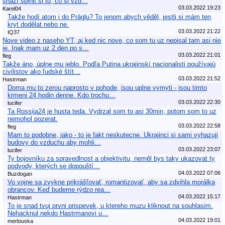
snaží splnit si to, co si vžd…
03.03.2022 19:23
Karel04
Takže hodí atom i do Práglu? To jenom abych věděl, jestli si mám ten
kryt dodělat nebo ne.
03.03.2022 21:22
IQ37
Nove video z naseho YT, aj ked nic nove, co som tu uz nepisal tam asi nie
je. Inak mam uz 2.den po s…
03.03.2022 21:01
fleg
Takže áno, úplne mu jeblo. Podľa Putina ukrajinskí nacionalisti používajú
civilistov ako ľudské štít…
03.03.2022 21:52
Hastrman
Doma mu to zerou naprosto v pohode, jsou uplne vymyti - jsou timto
krmeni 24 hodin denne. Kdo trochu…
03.03.2022 22:30
lucifer
Ta Rossija24 je husta teda. Vydrzal som to asi 30min, potom som to uz
nemohol pozerat.
03.03.2022 22:58
fleg
Mam to podobne, jako - to je fakt neskutecne. Ukrajinci si sami vyhazuji
budovy do vzduchu aby mohli…
03.03.2022 23:07
lucifer
Ty bojovníku za spravedlnost a objektivitu, neměl bys taky ukazovat ty
podvody, kterých se dopouští…
04.03.2022 07:06
Buzdogan
Vo vojne sa zvykne prikrášľovať, romantizovať, aby sa zdvihla morálka
obrancov. Keď budeme rýdzo rea…
04.03.2022 15:17
Hastrman
To je snad tvuj prvni prispevek, u ktereho muzu kliknout na souhlasim.
Nehacknul nekdo Hastrmanovi u…
04.03.2022 19:01
merlouska