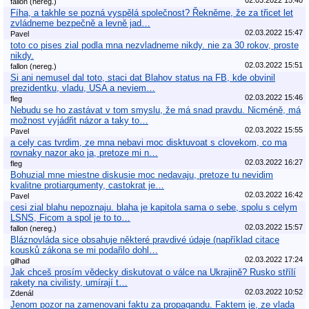
fallon (nereg.)
Fíha, a takhle se pozná vyspělá společnost? Řekněme, že za třicet let
zvládneme bezpečně a levně jad…
02.03.2022 15:47
Pavel
toto co pises zial podla mna nezvladneme nikdy. nie za 30 rokov, proste
nikdy.
02.03.2022 15:51
fallon (nereg.)
Si ani nemusel dal toto, staci dat Blahov status na FB, kde obvinil
prezidentku, vladu, USA a neviem…
02.03.2022 15:46
fleg
Nebudu se ho zastávat v tom smyslu, že má snad pravdu. Nicméně, má
možnost vyjádřit názor a taky to…
02.03.2022 15:55
Pavel
a cely cas tvrdim, ze mna nebavi moc disktuvoat s clovekom, co ma
rovnaky nazor ako ja, pretoze mi n…
02.03.2022 16:27
fleg
Bohuzial mne miestne diskusie moc nedavaju, pretoze tu nevidim
kvalitne protiargumenty, castokrat je…
02.03.2022 16:42
Pavel
cesi zial blahu nepoznaju. blaha je kapitola sama o sebe, spolu s celym
LSNS, Ficom a spol je to to…
02.03.2022 15:57
fallon (nereg.)
Bláznovláda sice obsahuje některé pravdivé údaje (například citace
kousků zákona se mi podařilo dohl…
02.03.2022 17:24
gilhad
Jak chceš prosím vědecky diskutovat o válce na Ukrajině? Rusko střílí
rakety na civilisty, umírají t…
02.03.2022 10:52
Zdenál
Jenom pozor na zamenovani faktu za propagandu. Faktem je, ze vlada