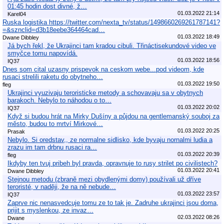
01:45 hodin dost divné, ž…
01.03.2022 21:14
Karel04
Ruska logistika https://twitter.com/nexta_tv/status/1498660269261787141?
=&sznclid=d3b18eebe364464cad…
01.03.2022 18:49
Dwane Dibbley
Já bych řekl, že Ukrajinci tam kradou cibuli. Třináctisekundové video ve
smyčce tomu napovídá.
01.03.2022 18:56
IQ37
Dnes som cital uzasny prispevok na ceskom webe...pod videom, kde
rusaci strelili raketu do obytneho…
01.03.2022 19:50
fleg
Ukrajinci vyuzivaju teroristicke metody a schovavaju sa v obytnych
barakoch. Nebylo to náhodou o to…
01.03.2022 20:02
IQ37
Když si budou hrát na Mirky Dušíny a půjdou na gentlemanský souboj za
město, budou to mrtví Mirkové…
01.03.2022 20:25
Prasak
Nebylo. Si oredstav,, ze normalne sidlisko, kde byvaju nornalmi ludia a
zrazu im tam drbnu rusaci ra…
01.03.2022 20:39
fleg
Ikdyby ten tvuj pribeh byl pravda, opravnuje to rusy strilet po civilistech?
01.03.2022 20:41
Dwane Dibbley
Stejnou metodu (zbraně mezi obydlenými domy) používali už dříve
teroristé, v naději, že na ně nebude…
01.03.2022 23:57
IQ37
Zaprve nic nenasvedcuje tomu ze to tak je. Zadruhe ukrajinci jsou doma,
prijit s myslenkou, ze invaz…
02.03.2022 08:26
Dwane