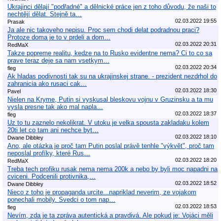
Ukrajinci dělají "podřadné" a dělnické práce jen z toho důvodu, že naši to
nechtějí dělat. Stejně ta…
02.03.2022 19:55
Prasak
Ja ale nic takoveho nepisu. Proc sem chodi delat podradnou praci?
Protoze doma je to v prdeli a dom…
02.03.2022 20:31
RedMaX
Takze popreme realitu, kedze na to Rusko evidentne nema? Ci to co sa
prave teraz deje sa nam vsetkym…
02.03.2022 20:34
fleg
Ak hladas podivnosti tak su na ukrajinskej strane. - prezident nezdrhol do
zahranicia ako rusaci cak…
02.03.2022 18:30
Pavel
Nielen na Kryme, Putin si vyskusal bleskovu vojnu v Gruzinsku a ta mu
vysla presne tak ako mal napla…
02.03.2022 18:37
fleg
Uz to tu zaznelo nekolikrat. V utoku je velka spousta zakladaku kolem
20ti let co tam ani nechce byt…
02.03.2022 18:10
Dwane Dibbley
Ano, ale otázka je proč tam Putin poslal právě tenhle "výkvět", proč tam
neposlal profíky, které Rus…
02.03.2022 18:20
RedMaX
Treba tech profiku rusak nema nema 200k a nebo by byli moc napadni na
cviceni. Podcenili protivnika,…
02.03.2022 18:52
Dwane Dibbley
Nieco z toho je propaganda urcite...napriklad neverim, ze vojakom
ponechali mobily. Svedci o tom nap…
02.03.2022 18:53
fleg
Nevím, zda je ta zpráva autentická a pravdivá. Ale pokud je: Vojáci měli