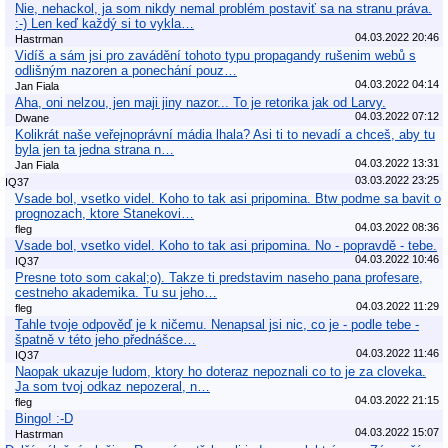
Nie, nehackol, ja som nikdy nemal problém postaviť sa na stranu práva.
:-) Len keď každý si to vykla…
04.03.2022 20:46
Hastrman
Vidíš a sám jsi pro zavádění tohoto typu propagandy rušenim webů s
odlišným nazoren a ponechání pouz…
04.03.2022 04:14
Jan Fiala
Aha, oni nelzou, jen maji jiny nazor... To je retorika jak od Larvy.
04.03.2022 07:12
Dwane
Kolikrát naše veřejnoprávní mádia lhala? Asi ti to nevadí a chceš, aby tu
byla jen ta jedna strana n…
04.03.2022 13:31
Jan Fiala
03.03.2022 23:25
IQ37
Vsade bol, vsetko videl. Koho to tak asi pripomina. Btw podme sa bavit o
prognozach, ktore Stanekovi…
04.03.2022 08:36
fleg
Vsade bol, vsetko videl. Koho to tak asi pripomina. No - popravdě - tebe.
04.03.2022 10:46
IQ37
Presne toto som cakal;o). Takze ti predstavim naseho pana profesare,
cestneho akademika. Tu su jeho…
04.03.2022 11:29
fleg
Tahle tvoje odpověď je k ničemu. Nenapsal jsi nic, co je - podle tebe -
špatně v této jeho přednášce…
04.03.2022 11:46
IQ37
Naopak ukazuje ludom, ktory ho doteraz nepoznali co to je za cloveka.
Ja som tvoj odkaz nepozeral, n…
04.03.2022 21:15
fleg
Bingo! :-D
04.03.2022 15:07
Hastrman