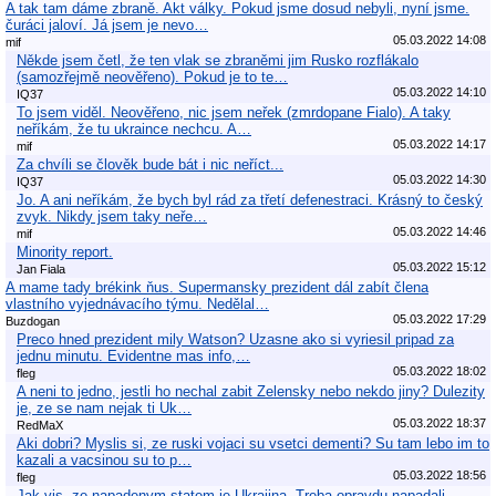
A tak tam dáme zbraně. Akt války. Pokud jsme dosud nebyli, nyní jsme.
čuráci jaloví. Já jsem je nevo…
05.03.2022 14:08
mif
Někde jsem četl, že ten vlak se zbraněmi jim Rusko rozflákalo
(samozřejmě neověřeno). Pokud je to te…
05.03.2022 14:10
IQ37
To jsem viděl. Neověřeno, nic jsem neřek (zmrdopane Fialo). A taky
neříkám, že tu ukraince nechcu. A…
05.03.2022 14:17
mif
Za chvíli se člověk bude bát i nic neříct...
05.03.2022 14:30
IQ37
Jo. A ani neříkám, že bych byl rád za třetí defenestraci. Krásný to český
zvyk. Nikdy jsem taky neře…
05.03.2022 14:46
mif
Minority report.
05.03.2022 15:12
Jan Fiala
A mame tady brékink ňus. Supermansky prezident dál zabít člena
vlastního vyjednávacího týmu. Nedělal…
05.03.2022 17:29
Buzdogan
Preco hned prezident mily Watson? Uzasne ako si vyriesil pripad za
jednu minutu. Evidentne mas info,…
05.03.2022 18:02
fleg
A neni to jedno, jestli ho nechal zabit Zelensky nebo nekdo jiny? Dulezity
je, ze se nam nejak ti Uk…
05.03.2022 18:37
RedMaX
Aki dobri? Myslis si, ze ruski vojaci su vsetci dementi? Su tam lebo im to
kazali a vacsinou su to p…
05.03.2022 18:56
fleg
Jak vis, ze napadenym statem je Ukrajina. Treba opravdu napadali