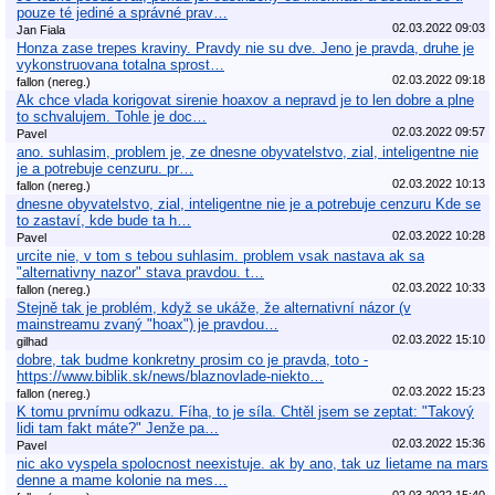
pouze té jediné a správné prav…
02.03.2022 09:03
Jan Fiala
Honza zase trepes kraviny. Pravdy nie su dve. Jeno je pravda, druhe je
vykonstruovana totalna sprost…
02.03.2022 09:18
fallon (nereg.)
Ak chce vlada korigovat sirenie hoaxov a nepravd je to len dobre a plne
to schvalujem. Tohle je doc…
02.03.2022 09:57
Pavel
ano. suhlasim, problem je, ze dnesne obyvatelstvo, zial, inteligentne nie
je a potrebuje cenzuru. pr…
02.03.2022 10:13
fallon (nereg.)
dnesne obyvatelstvo, zial, inteligentne nie je a potrebuje cenzuru Kde se
to zastaví, kde bude ta h…
02.03.2022 10:28
Pavel
urcite nie, v tom s tebou suhlasim. problem vsak nastava ak sa
"alternativny nazor" stava pravdou. t…
02.03.2022 10:33
fallon (nereg.)
Stejně tak je problém, když se ukáže, že alternativní názor (v
mainstreamu zvaný "hoax") je pravdou…
02.03.2022 15:10
gilhad
dobre, tak budme konkretny prosim co je pravda, toto -
https://www.biblik.sk/news/blaznovlade-niekto…
02.03.2022 15:23
fallon (nereg.)
K tomu prvnímu odkazu. Fíha, to je síla. Chtěl jsem se zeptat: "Takový
lidi tam fakt máte?" Jenže pa…
02.03.2022 15:36
Pavel
nic ako vyspela spolocnost neexistuje. ak by ano, tak uz lietame na mars
denne a mame kolonie na mes…
02.03.2022 15:40