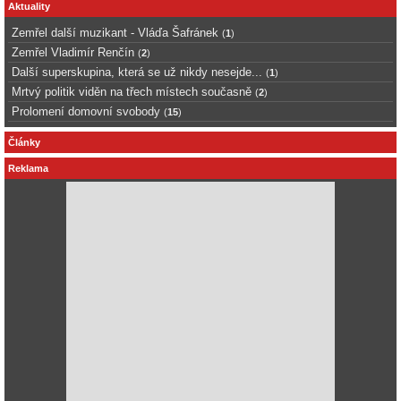
Aktuality
Zemřel další muzikant - Vláďa Šafránek
(
1
)
Zemřel Vladimír Renčín
(
2
)
Další superskupina, která se už nikdy nesejde...
(
1
)
Mrtvý politik viděn na třech místech současně
(
2
)
Prolomení domovní svobody
(
15
)
Články
Reklama