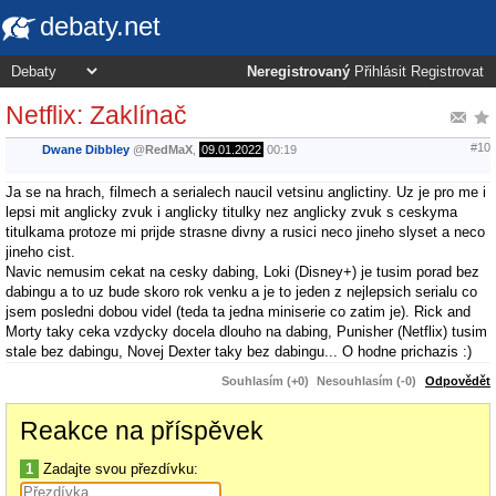
debaty.net
Neregistrovaný
Přihlásit
Registrovat
Netflix: Zaklínač
#10
Dwane Dibbley
@
RedMaX
,
09.01.2022
00:19
Ja se na hrach, filmech a serialech naucil vetsinu anglictiny. Uz je pro me i
lepsi mit anglicky zvuk i anglicky titulky nez anglicky zvuk s ceskyma
titulkama protoze mi prijde strasne divny a rusici neco jineho slyset a neco
jineho cist.
Navic nemusim cekat na cesky dabing, Loki (Disney+) je tusim porad bez
dabingu a to uz bude skoro rok venku a je to jeden z nejlepsich serialu co
jsem posledni dobou videl (teda ta jedna miniserie co zatim je). Rick and
Morty taky ceka vzdycky docela dlouho na dabing, Punisher (Netflix) tusim
stale bez dabingu, Novej Dexter taky bez dabingu... O hodne prichazis :)
Souhlasím (+0)
Nesouhlasím (-0)
Odpovědět
Reakce na příspěvek
1
Zadajte svou přezdívku: