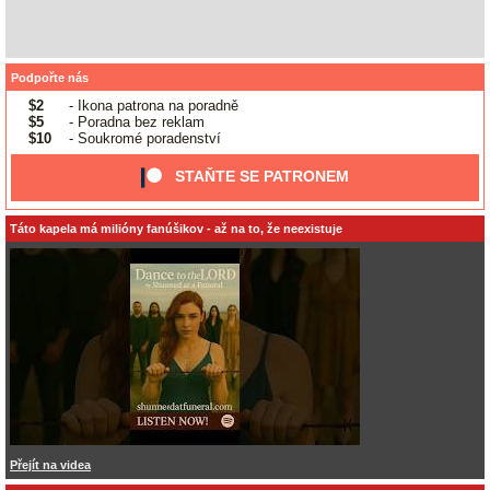
Podpořte nás
$2
- Ikona patrona na poradně
$5
- Poradna bez reklam
$10
- Soukromé poradenství
STAŇTE SE PATRONEM
Táto kapela má milióny fanúšikov - až na to, že neexistuje
Přejít na videa