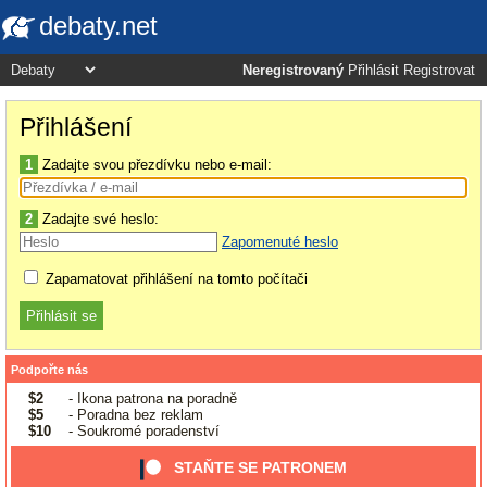
debaty.net
Neregistrovaný
Přihlásit
Registrovat
Přihlášení
1
Zadajte svou přezdívku nebo e-mail:
2
Zadajte své heslo:
Zapomenuté heslo
Zapamatovat přihlášení na tomto počítači
Podpořte nás
$2
- Ikona patrona na poradně
$5
- Poradna bez reklam
$10
- Soukromé poradenství
STAŇTE SE PATRONEM