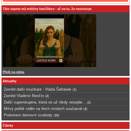
Táto kapela má milióny fanúšikov - až na to, že neexistuje
Přejít na videa
Aktuality
Zemřel další muzikant - Vláďa Šafránek
(
1
)
Zemřel Vladimír Renčín
(
2
)
Další superskupina, která se už nikdy nesejde...
(
1
)
Mrtvý politik viděn na třech místech současně
(
2
)
Prolomení domovní svobody
(
15
)
Články