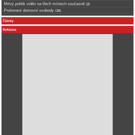
Mrtvý politik viděn na třech místech současně
(
2
)
Prolomení domovní svobody
(
15
)
Články
Reklama