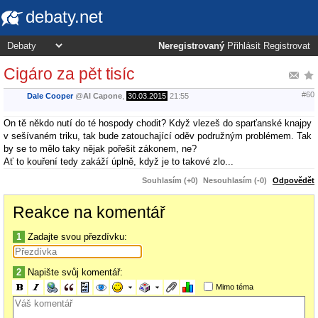
debaty.net
Neregistrovaný
Přihlásit
Registrovat
Cigáro za pět tisíc
#60
Dale Cooper
@
Al Capone
,
30.03.2015
21:55
On tě někdo nutí do té hospody chodit? Když vlezeš do sparťanské knajpy
v sešívaném triku, tak bude zatouchající oděv podružným problémem. Tak
by se to mělo taky nějak pořešit zákonem, ne?
Ať to kouření tedy zakáží úplně, když je to takové zlo...
Souhlasím (+0)
Nesouhlasím (-0)
Odpovědět
Reakce na komentář
1
Zadajte svou přezdívku:
2
Napište svůj komentář:
Mimo téma