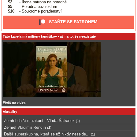
$2
- Ikona patrona na poradně
$5
- Poradna bez reklam
$10
- Soukromé poradenství
STAŇTE SE PATRONEM
Táto kapela má milióny fanúšikov - až na to, že neexistuje
Přejít na videa
Aktuality
Zemřel další muzikant - Vláďa Šafránek
(
1
)
Zemřel Vladimír Renčín
(
2
)
Další superskupina, která se už nikdy nesejde...
(
1
)