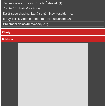
Zemřel další muzikant - Vláďa Šafránek
(
1
)
Zemřel Vladimír Renčín
(
2
)
Další superskupina, která se už nikdy nesejde...
(
1
)
Mrtvý politik viděn na třech místech současně
(
2
)
Prolomení domovní svobody
(
15
)
Články
Reklama