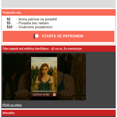
Podpořte nás
$2
- Ikona patrona na poradně
$5
- Poradna bez reklam
$10
- Soukromé poradenství
STAŇTE SE PATRONEM
Táto kapela má milióny fanúšikov - až na to, že neexistuje
Přejít na videa
Aktuality