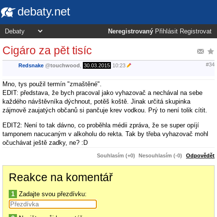
debaty.net
Neregistrovaný
Přihlásit
Registrovat
Cigáro za pět tisíc
#34
Redsnake
@
touchwood
,
30.03.2015
10:23
Mno, tys použil termín "zmaštěné".
EDIT: představa, že bych pracoval jako vyhazovač a nechával na sebe
každého návštěvníka dýchnout, potěš koště. Jinak určitá skupinka
zájmově zaujatých občanů si pančuje krev vodkou. Prý to není tolik cítit.
EDIT2: Není to tak dávno, co proběhla médii zpráva, že se super opíjí
tamponem nacucaným v alkoholu do rekta. Tak by třeba vyhazovač mohl
očuchávat ještě zadky, ne? :D
Souhlasím (+0)
Nesouhlasím (-0)
Odpovědět
Reakce na komentář
1
Zadajte svou přezdívku: