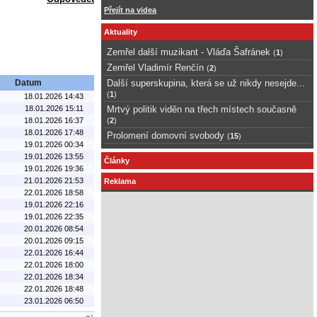
Přejít na videa
Aktuality
Zemřel další muzikant - Vláďa Šafránek
(
1
)
Zemřel Vladimír Renčín
(
2
)
Datum
Další superskupina, která se už nikdy nesejde...
(
1
)
18.01.2026 14:43
18.01.2026 15:11
Mrtvý politik viděn na třech místech současně
18.01.2026 16:37
(
2
)
18.01.2026 17:48
Prolomení domovní svobody
(
15
)
19.01.2026 00:34
19.01.2026 13:55
Články
19.01.2026 19:36
21.01.2026 21:53
Reklama
22.01.2026 18:58
19.01.2026 22:16
19.01.2026 22:35
20.01.2026 08:54
20.01.2026 09:15
22.01.2026 16:44
22.01.2026 18:00
22.01.2026 18:34
22.01.2026 18:48
23.01.2026 06:50