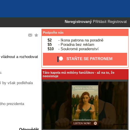
Neregistrovaný
Přihlásit
Registrovat
Podpořte nás
$2
- Ikona patrona na poradně
$5
- Poradna bez reklam
$10
- Soukromé poradenství
 vládnout a rozhodovat
STAŇTE SE PATRONEM
u.
Táto kapela má milióny fanúšikov - až na to, že
neexistuje
í by však podléhala
ého prezidenta
Odpovědět