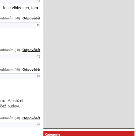
#1
. To je vlhký sen, tam
uhlasím (-0)
Odpovědět
#2
uhlasím (-0)
Odpovědět
#3
uhlasím (-0)
Odpovědět
#4
ru. Prestižní
načež budovu
uhlasím (-0)
Odpovědět
#5
Kategorie