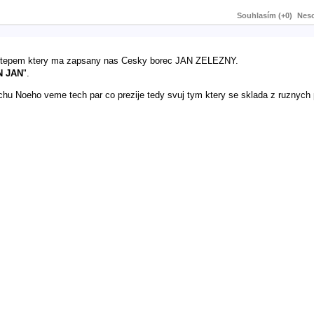
Souhlasím (+0)
Neso
 ostepem ktery ma zapsany nas Cesky borec JAN ZELEZNY.
N JAN
".
chu Noeho veme tech par co prezije tedy svuj tym ktery se sklada z ruznych 