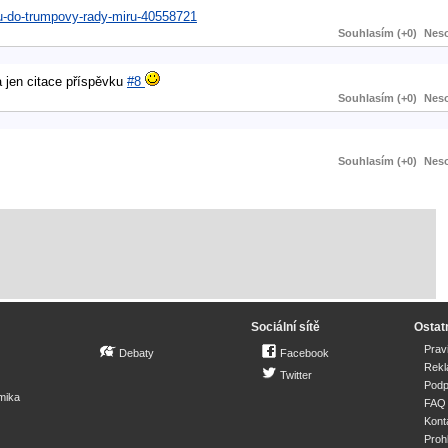
u-do-trumpovy-rady-miru-40558721
Souhlasím (+0)
Neso
a jen citace příspěvku
#8
Souhlasím (+0)
Neso
Souhlasím (+0)
Neso
Sociální sítě
Ostat
Prav
Debaty
Facebook
Rek
Twitter
Podp
mika
FAQ
Kont
Proh