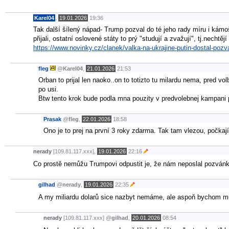
Karel04
,
19.01.2026
19:36
Tak další šílený nápad- Trump pozval do té jeho rady míru i kámo
přijali, ostatní oslovené státy to prý "studují a zvažují", tj.necht
https://www.novinky.cz/clanek/valka-na-ukrajine-putin-dostal-po
fleg
@
Karel04
,
21.01.2026
21:53
Orban to prijal len naoko..on to totizto tu milardu nema, pred v
po usi.
Btw tento krok bude podla mna pouzity v predvolebnej kampani pr
Prasak
@
fleg
,
22.01.2026
18:58
Ono je to prej na první 3 roky zdarma. Tak tam vlezou, počka
nerady
[109.81.117.xxx],
19.01.2026
22:16
Co prostě nemůžu Trumpovi odpustit je, že nám neposlal pozvánk
gilhad
@
nerady
,
19.01.2026
22:35
A my miliardu dolarů sice nazbyt nemáme, ale aspoň bychom mu 
nerady
[109.81.117.xxx]
@
gilhad
,
20.01.2026
08:54