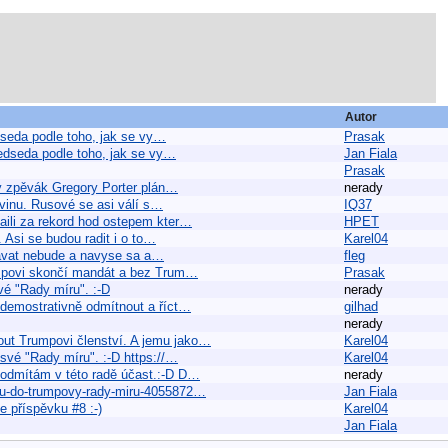
Autor
dseda podle toho, jak se vy…
Prasak
ředseda podle toho, jak se vy…
Jan Fiala
Prasak
ý zpěvák Gregory Porter plán…
nerady
ovinu. Rusové se asi válí s…
IQ37
ili za rekord hod ostepem kter…
HPET
 Asi se budou radit i o to…
Karel04
 davat nebude a navyse sa a…
fleg
rumpovi skončí mandát a bez Trum…
Prasak
vé "Rady míru". :-D
nerady
 demostrativně odmítnout a říct…
gilhad
nerady
ut Trumpovi členství. A jemu jako…
Karel04
své "Rady míru". :-D https://…
Karel04
 odmítám v této radě účast.:-D D…
nerady
nku-do-trumpovy-rady-miru-4055872…
Jan Fiala
e příspěvku #8 :-)
Karel04
Jan Fiala