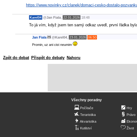
https://www.novinky.cz/clanek/domaci-cesko-dostalo-pozvank
Karel04
@
Jan Fiala
,
22.01.2026
18:48
To já vím, když jsem ten samý odkaz uvedl, první řádka byl
Jan Fiala
@
Karel04
,
23.01.2026
06:50
Promin, uz ani cist neumim
Zpět do debat
Přispět do debaty
Nahoru
Všechny poradny
Počítače
Hry
Teraristika
Právo
Akvaristika
Ekono
Kutilství
Život