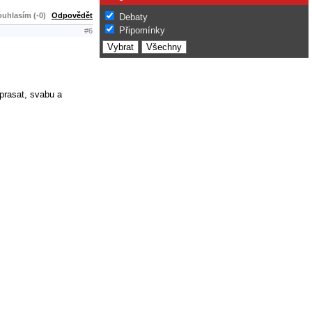
uhlasím (-0)
Odpovědět
Debaty
Připomínky
#6
prasat, svabu a