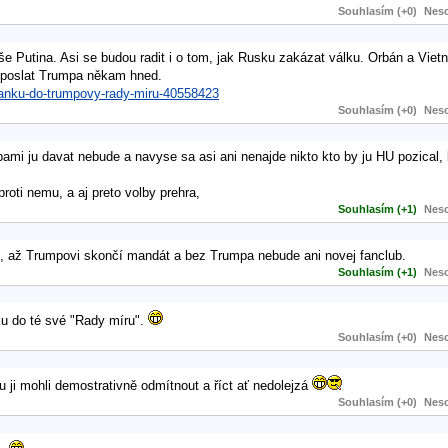
Souhlasím (+0)
Neso
še Putina. Asi se budou radit i o tom, jak Rusku zakázat válku. Orbán a Vi
ějí poslat Trumpa někam hned.
zvanku-do-trumpovy-rady-miru-40558423
Souhlasím (+0)
Neso
olbami ju davat nebude a navyse sa asi ani nenajde nikto kto by ju HU pozical
oti nemu, a aj preto volby prehra,
Souhlasím (+1)
Neso
jí, až Trumpovi skončí mandát a bez Trumpa nebude ani novej fanclub.
Souhlasím (+1)
Neso
u do té své "Rady míru".
Souhlasím (+0)
Neso
ji mohli demostrativně odmítnout a říct ať nedolejzá
Souhlasím (+0)
Neso