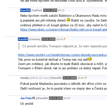
No ale mohli bychom se dozvědět číslo účtu a "vytunelovat" h
Karel04
@
gilhad
,
20.01.2026
09:15
Nebo bychom mohli založit Babišovo a Okamurovo Radu míru a
tj.poplatek jen půl miliardy dolarů.
Babiš se zaváže, že žádno
světový přehled si už koupil globus za 15 tisíc, aby našel to 
https://www.idnes.cz/zpravy/domaci/babis-rekl-ze-si-koupil-
Karel04
@
nerady
,
22.01.2026
16:44
Co prostě nemůžu Trumpovi odpustit je, že nám neposlal po
https://www.novinky.cz/clanek/domaci-cesko-dostalo-pozvanku
Tak jsme se konečně dočkali a Trump nás má rád!
Jsem jen zvědavý, jak dlouho to bude Babiš okecácat a mlžit, pr
Trumpem v Bílém domě, tak to asi prohlásí za dobrý nápad. Fotka
nerady
[109.81.117.xxx]
@
Karel04
,
22.01.2026
18:00
Pokud poslal Maďarsku pozvánku o několik dní dříve cítím se
Další možností je, že to poslal všem ve stejný den a Česká p
Jan Fiala
@
Karel04
,
22.01.2026
18:34
Uz poslal