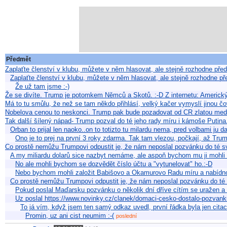
Předmět
Zaplaťte členství v klubu, můžete v něm hlasovat, ale stejně rozhodne pře
Zaplaťte členství v klubu, můžete v něm hlasovat, ale stejně rozhodne p
Že už tam jsme :-)
Že se divíte. Trump je potomkem Němců a Skotů. :-D Z internetu: Americk
Má to tu smůlu, že než se tam někdo přihlásí, velký kačer vymyslí jinou č
Nobelova cenou to neskonci. Trump pak bude pozadovat od CR zlatou meda
Tak další šílený nápad- Trump pozval do té jeho rady míru i kámoše Putina.
Orban to prijal len naoko..on to totizto tu milardu nema, pred volbami ju
Ono je to prej na první 3 roky zdarma. Tak tam vlezou, počkají, až T
Co prostě nemůžu Trumpovi odpustit je, že nám neposlal pozvánku do té s
A my miliardu dolarů sice nazbyt nemáme, ale aspoň bychom mu ji mohli
No ale mohli bychom se dozvědět číslo účtu a "vytunelovat" ho.:-D
Nebo bychom mohli založit Babišovo a Okamurovo Radu míru a nabídno
Co prostě nemůžu Trumpovi odpustit je, že nám neposlal pozvánku do té 
Pokud poslal Maďarsku pozvánku o několik dní dříve cítím se uražen a
Uz poslal https://www.novinky.cz/clanek/domaci-cesko-dostalo-pozva
To já vím, když jsem ten samý odkaz uvedl, první řádka byla jen citac
Promin, uz ani cist neumim :-(
poslední