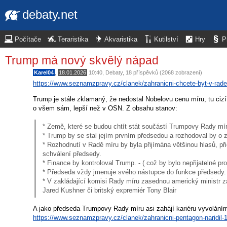
debaty.net
Počítače
Teraristika
Akvaristika
Kutilství
Hry
P
Trump má nový skvělý nápad
Karel04
,
18.01.2026
10:40
,
Debaty
, 18 příspěvků (2068 zobrazení)
https://www.seznamzpravy.cz/clanek/zahranicni-chcete-byt-v-rad
Trump je stále zklamaný, že nedostal Nobelovu cenu míru, tu cizí
o všem sám, lepší než v OSN. Z obsahu stanov:
* Země, které se budou chtít stát součástí Trumpovy Rady míru
* Trump by se stal jejím prvním předsedou a rozhodoval by o z
* Rozhodnutí v Radě míru by byla přijímána většinou hlasů, p
schválení předsedy.
* Finance by kontroloval Trump. - ( což by bylo nepřijatelné pr
* Předseda vždy jmenuje svého nástupce do funkce předsedy.
* V zakládající komisi Rady míru zasednou americký ministr z
Jared Kushner či britský expremiér Tony Blair
A jako předseda Trumpovy Rady míru asi zahájí kariéru vyvolání
https://www.seznamzpravy.cz/clanek/zahranicni-pentagon-naridil