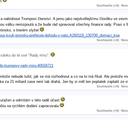
o.
Souhlasím (+0)
Neso
 nabídnout Trumpovi členství. A jemu jako nejskvělejšímu člověku ve vesm
u válku nerozpoutá a že bude rád spravovat všechny finance rady. Praxi s 
Grónsko, o kterém slyšel.
globus-kvuli-gronsku-preferuje-dohodu-v-nato.A260119_130700_domaci_kop
Souhlasím (+0)
Neso
zvánku do té své "Rady míru".
-do-trumpovy-rady-miru-40558721
otože nebude tušit, jak se má rozhodnout a co na to má říkat. Ale protože mo
 za 21 miliard zase není tak drahá. Jen by si měl ten poplatek zaplatit ze 
Souhlasím (+0)
Neso
 uražen a odmítám v této radě účast.
ošta na rychlém dodání zapracovala.
Souhlasím (+0)
Neso