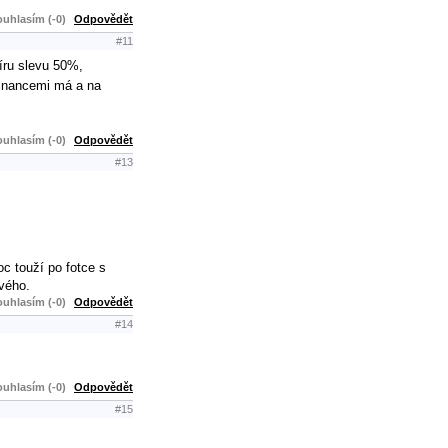
uhlasím (-0)
Odpovědět
#11
íru slevu 50%,
financemi má a na
uhlasím (-0)
Odpovědět
#13
c touží po fotce s
svého.
uhlasím (-0)
Odpovědět
#14
uhlasím (-0)
Odpovědět
#15