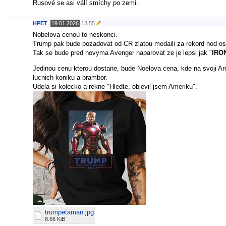
Rusové se asi válí smíchy po zemi.
HPET
,
19.01.2026
13:55
Nobelova cenou to neskonci.
Trump pak bude pozadovat od CR zlatou medaili za rekord hod
Tak se bude pred novyma Avenger naparovat ze je lepsi jak "
IRO
Jedinou cenu kterou dostane, bude Noelova cena, kde na svoji Ar
lucnich koniku a brambor.
Udela si kolecko a rekne "Hledte, objevil jsem Ameriku".
trumpetaman.jpg
8.66 KiB