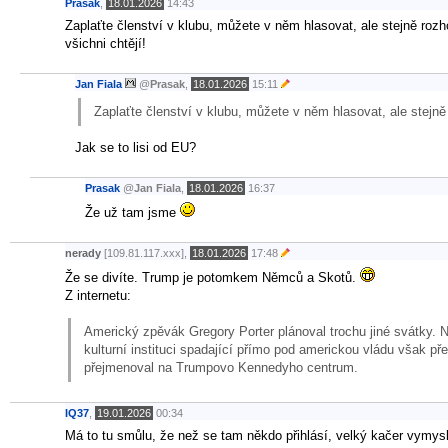
Prasak
,
18.01.2026
14:43
Zaplaťte členství v klubu, můžete v něm hlasovat, ale stejně roz
všichni chtějí!
Jan Fiala
@
Prasak
,
18.01.2026
15:11
Zaplaťte členství v klubu, můžete v něm hlasovat, ale stejn
Jak se to lisi od EU?
Prasak
@
Jan Fiala
,
18.01.2026
16:37
Že už tam jsme
nerady
[109.81.117.xxx],
18.01.2026
17:48
Že se divíte. Trump je potomkem Němců a Skotů.
Z internetu:
Americký zpěvák Gregory Porter plánoval trochu jiné svátky. 
kulturní instituci spadající přímo pod americkou vládu však 
přejmenoval na Trumpovo Kennedyho centrum.
IQ37
,
19.01.2026
00:34
Má to tu smůlu, že než se tam někdo přihlásí, velký kačer vymyslí