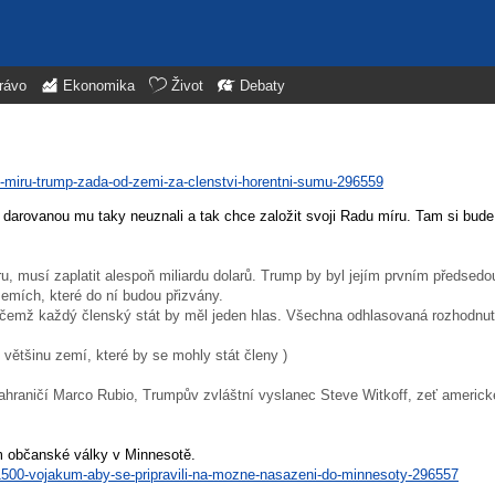
rávo
Ekonomika
Život
Debaty
e-miru-trump-zada-od-zemi-za-clenstvi-horentni-sumu-296559
 darovanou mu taky neuznali a tak chce založit svoji Radu míru. Tam si bude
, musí zaplatit alespoň miliardu dolarů. Trump by byl jejím prvním předsedo
emích, které do ní budou přizvány.
řičemž každý členský stát by měl jeden hlas. Všechna odhlasovaná rozhodnut
o většinu zemí, které by se mohly stát členy )
ahraničí Marco Rubio, Trumpův zvláštní vyslanec Steve Witkoff, zeť americk
m občanské války v Minnesotě.
-1500-vojakum-aby-se-pripravili-na-mozne-nasazeni-do-minnesoty-296557