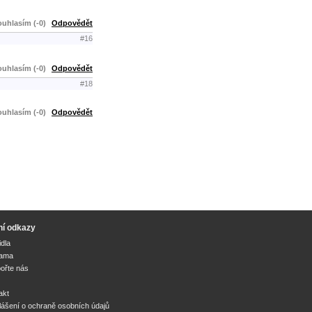
uhlasím (-0)
Odpovědět
#16
uhlasím (-0)
Odpovědět
#18
uhlasím (-0)
Odpovědět
ní odkazy
idla
lama
ořte nás
akt
lášení o ochraně osobních údajů