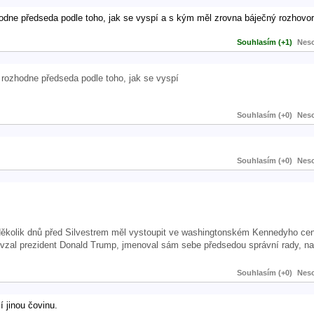
hodne předseda podle toho, jak se vyspí a s kým měl zrovna báječný rozhovor
Souhlasím (+1)
Neso
ě rozhodne předseda podle toho, jak se vyspí
Souhlasím (+0)
Neso
Souhlasím (+0)
Neso
Několik dnů před Silvestrem měl vystoupit ve washingtonském Kennedyho cent
převzal prezident Donald Trump, jmenoval sám sebe předsedou správní rady, 
Souhlasím (+0)
Neso
 jinou čovinu.