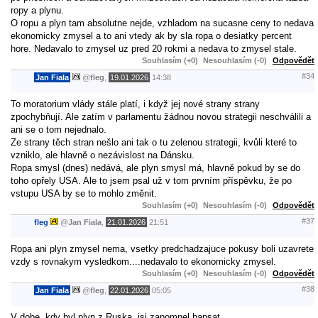
ropy a plynu.
O ropu a plyn tam absolutne nejde, vzhladom na sucasne ceny to nedava
ekonomicky zmysel a to ani vtedy ak by sla ropa o desiatky percent
hore. Nedavalo to zmysel uz pred 20 rokmi a nedava to zmysel stale.
Souhlasím (+0)
Nesouhlasím (-0)
Odpovědět
#34
Jan Fiala
@
fleg
,
19.01.2026
14:38
To moratorium vlády stále platí, i když jej nové strany strany
zpochybňují. Ale zatím v parlamentu žádnou novou strategii neschválili a
ani se o tom nejednalo.
Ze strany těch stran nešlo ani tak o tu zelenou strategii, kvůli které to
vzniklo, ale hlavně o nezávislost na Dánsku.
Ropa smysl (dnes) nedává, ale plyn smysl má, hlavně pokud by se do
toho opřely USA. Ale to jsem psal už v tom prvním příspěvku, že po
vstupu USA by se to mohlo změnit.
Souhlasím (+0)
Nesouhlasím (-0)
Odpovědět
#37
fleg
@
Jan Fiala
,
21.01.2026
21:51
Ropa ani plyn zmysel nema, vsetky predchadzajuce pokusy boli uzavrete
vzdy s rovnakym vysledkom....nedavalo to ekonomicky zmysel.
Souhlasím (+0)
Nesouhlasím (-0)
Odpovědět
#38
Jan Fiala
@
fleg
,
22.01.2026
05:05
V dobe, kdy byl plyn z Ruska, jsi zapomnel bapsat...