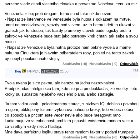
svrzene vlade osadi vlastniho cloveka a prevezme Nobelovu cenu za mir.
Venezuela = boj proti drogam, tomu snad take nikdo neveri.
- Napsat ze intervence ve Venezuele byla nutna s odkazem na mrtve,
umrti na predavkovani, vrazdy pod vlivem, uz to berou i deti to ukazat v
grafech jak to stoupa, tak kazdy prumerny clovek bude logicky proti a
zakrok ve Venezuele bude brat jako potrebny krok chrani tak sebe a svou
rodinu.
- Napsat ze Venezuela byla nutna protoze nam pekne vydela a mame
paku na Cinu ktera je hlavnim odberatelem ropy, pohled na tento zakrok
by nebyl populaci urcite stejny.
Souhlasím (+0)
Nesouhlasím (-0)
Odpovědět
#36
fleg
@
HPET
,
21.01.2026
21:50
Tvoja uvaha je sice pekna, ale naraza na jednu nezrovnalost.
Predpokladas intelgineciu tam, kde nie je a predpokladas, ze vsetky tieto
kroky su sucastou nejakeho vacsieho planu, alebo strategie.
Ja tam vidim opak...polodementny starec, s nizkym IQ, debilnou povahou
a egom, obklopeny lusermi vykonava nahodne kroky, kde vobec netusi
co sposobia a pricom este vecer nevie ako bude raeagovat rano
Ludia maju vo vseobecnosti problem pripustit existenciu random veci a
za vsetkym vzdy nieco hladaju.
Mne dava perfektnu logiku prave tento random faktor v podani trumpety.
Souhlasím (+0)
Nesouhlasím (-0)
Odpovědět