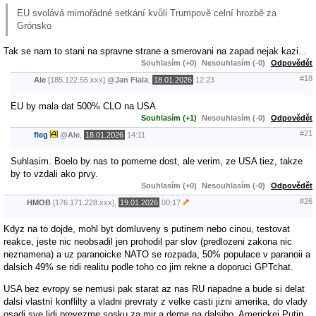
EU svolává mimořádné setkání kvůli Trumpově celní hrozbě za
Grónsko
Tak se nam to stani na spravne strane a smerovani na zapad nejak kazi...
Souhlasím (+0)
Nesouhlasím (-0)
Odpovědět
#18
Ale
[185.122.55.xxx]
@
Jan Fiala
,
18.01.2026
12:23
EU by mala dat 500% CLO na USA
Souhlasím (+1)
Nesouhlasím (-0)
Odpovědět
#21
fleg
@
Ale
,
18.01.2026
14:11
Suhlasim. Boelo by nas to pomerne dost, ale verim, ze USA tiez, takze
by to vzdali ako prvy.
Souhlasím (+0)
Nesouhlasím (-0)
Odpovědět
#26
HMOB
[176.171.228.xxx],
19.01.2026
00:17
Kdyz na to dojde, mohl byt domluveny s putinem nebo cinou, testovat
reakce, jeste nic neobsadil jen prohodil par slov (predlozeni zakona nic
neznamena) a uz paranoicke NATO se rozpada, 50% populace v paranoii a
dalsich 49% se ridi realitu podle toho co jim rekne a doporuci GPTchat.
USA bez evropy se nemusi pak starat az nas RU napadne a bude si delat
dalsi vlastní konflilty a vladni prevraty z velke casti jizni amerika, do vlady
osadi sve lidi prevezme sosku za mir a deme na dalsiho. Americkej Putin