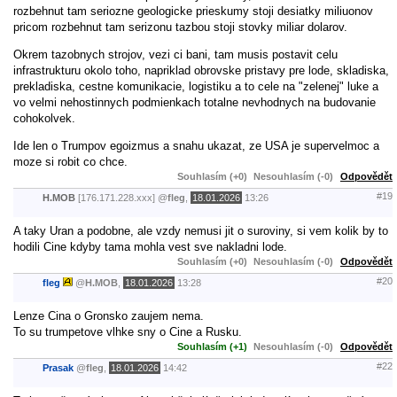
rozbehnut tam seriozne geologicke prieskumy stoji desiatky miliuonov
pricom rozbehnut tam serizonu tazbou stoji stovky miliar dolarov.
Okrem tazobnych strojov, vezi ci bani, tam musis postavit celu
infrastrukturu okolo toho, napriklad obrovske pristavy pre lode, skladiska,
prekladiska, cestne komunikacie, logistiku a to cele na "zelenej" luke a
vo velmi nehostinnych podmienkach totalne nevhodnych na budovanie
cohokolvek.
Ide len o Trumpov egoizmus a snahu ukazat, ze USA je supervelmoc a
moze si robit co chce.
Souhlasím (+0)
Nesouhlasím (-0)
Odpovědět
#19
H.MOB
[176.171.228.xxx]
@
fleg
,
18.01.2026
13:26
A taky Uran a podobne, ale vzdy nemusi jit o suroviny, si vem kolik by to
hodili Cine kdyby tama mohla vest sve nakladni lode.
Souhlasím (+0)
Nesouhlasím (-0)
Odpovědět
#20
fleg
@
H.MOB
,
18.01.2026
13:28
Lenze Cina o Gronsko zaujem nema.
To su trumpetove vlhke sny o Cine a Rusku.
Souhlasím (+1)
Nesouhlasím (-0)
Odpovědět
#22
Prasak
@
fleg
,
18.01.2026
14:42