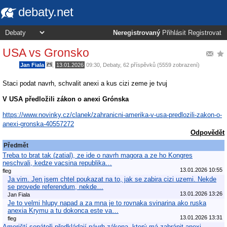
debaty.net
Neregistrovaný
Přihlásit
Registrovat
USA vs Gronsko
Jan Fiala
,
13.01.2026
09:30
,
Debaty
, 62 příspěvků (5559 zobrazení)
Staci podat navrh, schvalit anexi a kus cizi zeme je tvuj
V USA předložili zákon o anexi Grónska
https://www.novinky.cz/clanek/zahranicni-amerika-v-usa-predlozili-zakon-o-
anexi-gronska-40557272
Odpovědět
Předmět
Treba to brat tak (zatial), ze ide o navrh magora a ze ho Kongres
neschvali, kedze vacsina republika…
13.01.2026 10:55
fleg
Ja vim. Jen jsem chtel poukazat na to, jak se zabira cizi uzemi. Nekde
se provede referendum, nekde…
13.01.2026 13:26
Jan Fiala
Je to velmi hlupy napad a za mna je to rovnaka svinarina ako ruska
anexia Krymu a tu dokonca este va…
13.01.2026 13:31
fleg
Američtí senátoři předkládají návrh zákona, který má zabránit anexi