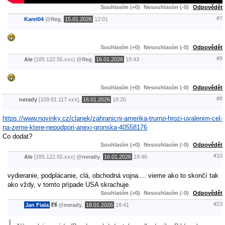
Souhlasím (+0)
Nesouhlasím (-0)
Odpovědět
#7
Karel04
@
fleg
,
15.01.2026
12:01
Souhlasím (+0)
Nesouhlasím (-0)
Odpovědět
#9
Ale
[185.122.55.xxx]
@
fleg
,
16.01.2026
18:43
Souhlasím (+0)
Nesouhlasím (-0)
Odpovědět
#8
nerady
[109.81.117.xxx],
16.01.2026
18:20
https://www.novinky.cz/clanek/zahranicni-amerika-trump-hrozi-uvalenim-cel-
na-zeme-ktere-nepodpori-anexi-gronska-40558176
Co dodat?
Souhlasím (+0)
Nesouhlasím (-0)
Odpovědět
#10
Ale
[185.122.55.xxx]
@
nerady
,
16.01.2026
18:46
vydieranie, podplácanie, clá, obchodná vojna.... vieme ako to skončí tak
ako vždy, v tomto prípade USA skrachuje.
Souhlasím (+0)
Nesouhlasím (-0)
Odpovědět
#23
Jan Fiala
@
nerady
,
18.01.2026
18:41