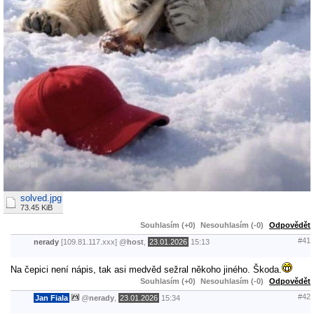
solved.jpg
73.45 KiB
Souhlasím (+0)
Nesouhlasím (-0)
Odpovědět
#41
nerady
[109.81.117.xxx]
@
host
,
23.01.2026
15:13
Na čepici není nápis, tak asi medvěd sežral někoho jiného. Škoda.
Souhlasím (+0)
Nesouhlasím (-0)
Odpovědět
#42
Jan Fiala
@
nerady
,
23.01.2026
15:34