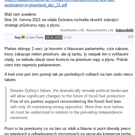
exploration-in-greenland_dec_21.pdf
Máš tam uvedeno:
Dne 24. června 2021 se vláda Grónska rozhodla ukončit stávající
strategii průzkumu ropy a plynu...
Souhlasím (+0)
Nesouhlasím (-0)
Odpovědět
#33
fleg
@
Jan Fiala
,
19.01.2026
12:59
Pleties dokopy 2 veci..ja hovorim o hlasovani parlamentu, cize zakone,
ktory zakazuje nielen prieskum, ale aj tazbu, ty naopak len o vyhlaseni
vlady, ze nebudu davat nove licencie na prieskum ropy a plynu. Pokial
viem toto nepreslo parlamentom.
A ked sme pori tom postoji tak po poslednych volbach sa tam stalo nieco
taketo:
Despite Qulleq’s failure, the dramatically remade political landscape
will allow significant changes to the future of fossil fuel production.
Five of six parties support reconsidering the fossil fuel ban
,
with only IA maintaining strong opposition. More than ever before,
oil must be understood in relation to the prevailing independence
sentiment.
Pozri si tie prieskumy co sa tam uz robili a hlavne si pozri dovody preco
po prieskoch a odhadovanych mnzostvach sa nezacala komercna tazba