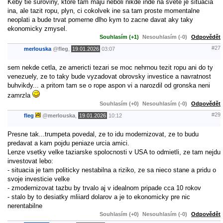
Keby tie suroviny, ktore tam maju neboli nikde inde na svete je situacia
ina, ale tazit ropu, plyn, ci cokolvek ine sa tam proste momentalne
neoplati a bude trvat pomerne dlho kym to zacne davat aky taky
ekonomicky zmysel.
Souhlasím (+1)
Nesouhlasím (-0)
Odpovědět
#27
merlouska
@
fleg
,
19.01.2026
03:07
sem nekde cetla, ze americti tezari se moc nehrnou tezit ropu ani do ty
venezuely, ze to taky bude vyzadovat obrovsky investice a navratnost
buhvikdy... a pritom tam se o rope aspon vi a narozdil od gronska neni
zamrzla
Souhlasím (+0)
Nesouhlasím (-0)
Odpovědět
#29
fleg
@
merlouska
,
19.01.2026
10:12
Presne tak...trumpeta povedal, ze to idu modernizovat, ze to budu
predavat a kam pojdu peniaze urcia amici.
Lenze vsetky velke taziarske spolocnosti v USA to odmietli, ze tam nejdu
investovat lebo:
- situacia je tam politicky nestabilna a riziko, ze sa nieco stane a pridu o
svoje investicie velke
- zmodernizovat tazbu by trvalo aj v idealnom pripade cca 10 rokov
- stalo by to desiatky mliiard dolarov a je to ekonomicky pre nic
nerentabilne
Souhlasím (+0)
Nesouhlasím (-0)
Odpovědět