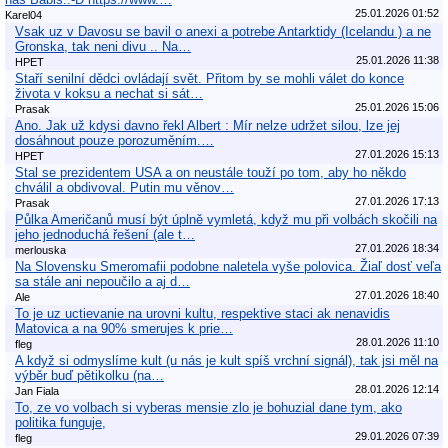
25.01.2026 01:52
Karel04
Vsak uz v Davosu se bavil o anexi a potrebe Antarktidy (Icelandu ) a ne
Gronska, tak neni divu .. Na…
25.01.2026 11:38
HPET
Staří senilní dědci ovládají svět. Přitom by se mohli válet do konce
života v koksu a nechat si sát…
25.01.2026 15:06
Prasak
Ano. Jak už kdysi davno řekl Albert : Mír nelze udržet silou, lze jej
dosáhnout pouze porozuměním.…
27.01.2026 15:13
HPET
Stal se prezidentem USA a on neustále touží po tom, aby ho někdo
chválil a obdivoval. Putin mu věnov…
27.01.2026 17:13
Prasak
Půlka Američanů musí být úplně vymletá, když mu při volbách skočili na
jeho jednoduchá řešení (ale t…
27.01.2026 18:34
merlouska
Na Slovensku Smeromafii podobne naletela vyše polovica. Žiaľ dosť veľa
sa stále ani nepoučilo a aj d…
27.01.2026 18:40
Ale
To je uz uctievanie na urovni kultu, respektive staci ak nenavidis
Matovica a na 90% smerujes k prie…
28.01.2026 11:10
fleg
A když si odmyslíme kult (u nás je kult spíš vrchní signál), tak jsi měl na
výběr buď pětikolku (na…
28.01.2026 12:14
Jan Fiala
To, ze vo volbach si vyberas mensie zlo je bohuzial dane tym, ako
politika funguje,
29.01.2026 07:39
fleg