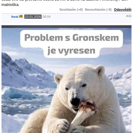
matrioška.
Souhlasím (+0)
Nesouhlasím (-0)
Odpovědět
#40
host
,
23.01.2026
08:04