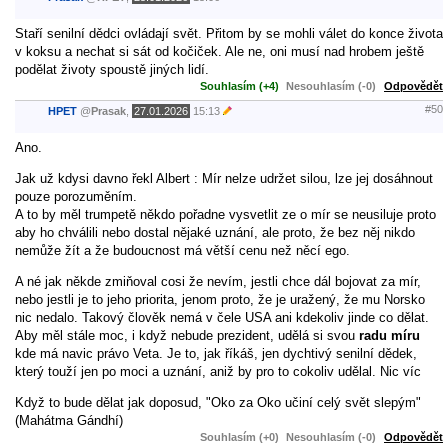
Staří senilní dědci ovládají svět. Přitom by se mohli válet do konce života
v koksu a nechat si sát od kočiček. Ale ne, oni musí nad hrobem ještě
podělat životy spoustě jiných lidí.
Souhlasím (+4)
Nesouhlasím (-0)
Odpovědět
#50
HPET
@
Prasak
,
27.01.2026
15:13
Ano.
Jak už kdysi davno řekl Albert : Mír nelze udržet silou, lze jej dosáhnout
pouze porozuměním.
A to by měl trumpetě někdo pořadne vysvetlit ze o mír se neusiluje proto
aby ho chválili nebo dostal nějaké uznání, ale proto, že bez něj nikdo
nemůže žít a že budoucnost má větší cenu než něcí ego.
A né jak někde zmiňoval cosi že nevím, jestli chce dál bojovat za mír,
nebo jestli je to jeho priorita, jenom proto, že je uražený, že mu Norsko
nic nedalo. Takový člověk nemá v čele USA ani kdekoliv jinde co dělat.
Aby měl stále moc, i když nebude prezident, udělá si svou
radu míru
kde má navic právo Veta. Je to, jak říkáš, jen dychtivý senilní dědek,
který touží jen po moci a uznání, aniž by pro to cokoliv udělal. Nic víc
Když to bude dělat jak doposud, "Oko za Oko učiní celý svět slepým"
(Mahátma Gándhí)
Souhlasím (+0)
Nesouhlasím (-0)
Odpovědět