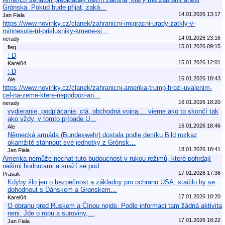
Grónska. Pokud bude přijat, zaká…
14.01.2026 13:17
Jan Fiala
https://www.novinky.cz/clanek/zahranicni-imigracni-urady-zatkly-v-
minnesote-tri-prislusniky-kmene-si…
14.01.2026 23:16
nerady
15.01.2026 09:15
fleg
:-D
15.01.2026 12:01
Karel04
:-D
16.01.2026 18:43
Ale
https://www.novinky.cz/clanek/zahranicni-amerika-trump-hrozi-uvalenim-
cel-na-zeme-ktere-nepodpori-an…
16.01.2026 18:20
nerady
vydieranie, podplácanie, clá, obchodná vojna.... vieme ako to skončí tak
ako vždy, v tomto prípade U…
16.01.2026 18:46
Ale
Německá armáda (Bundeswehr) dostala podle deníku Bild rozkaz
okamžitě stáhnout své jednotky z Grónsk…
18.01.2026 18:41
Jan Fiala
Amerika nemůže nechat tuto budoucnost v rukou režimů, které pohrdají
našimi hodnotami a snaží se pod…
17.01.2026 17:36
Prasak
Kdyby šlo jen o bezpečnost a základny pro ochranu USA, stačilo by se
dohodnout s Dánskem a Gronskem…
17.01.2026 18:20
Karel04
O obranu pred Ruskem a Čínou nejde. Podle informaci tam žádná aktivita
neni. Jde o ropu a suroviny,…
17.01.2026 18:22
Jan Fiala