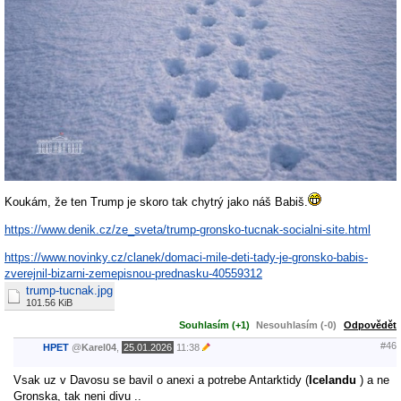
Koukám, že ten Trump je skoro tak chytrý jako náš Babiš.
https://www.denik.cz/ze_sveta/trump-gronsko-tucnak-socialni-site.html
https://www.novinky.cz/clanek/domaci-mile-deti-tady-je-gronsko-babis-
zverejnil-bizarni-zemepisnou-prednasku-40559312
trump-tucnak.jpg
101.56 KiB
Souhlasím (+1)
Nesouhlasím (-0)
Odpovědět
#46
HPET
@
Karel04
,
25.01.2026
11:38
Vsak uz v Davosu se bavil o anexi a potrebe Antarktidy (
Icelandu
) a ne
Gronska, tak neni divu ..