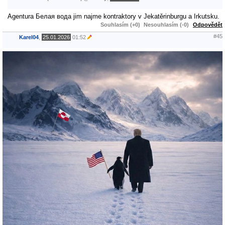
Agentura Белая вода jim najme kontraktory v Jekatěrinburgu a Irkutsku.
Souhlasím (+0)
Nesouhlasím (-0)
Odpovědět
#45
Karel04
,
25.01.2026
01:52