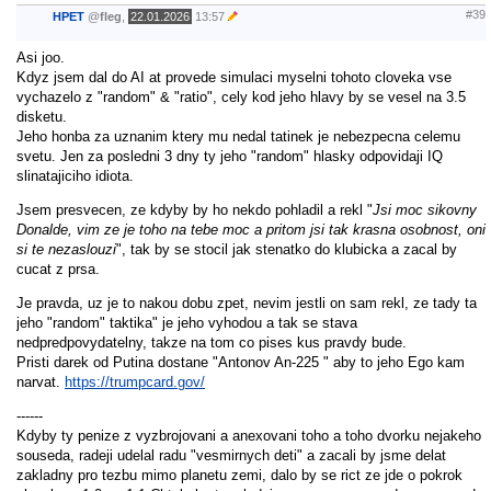
#39
HPET
@
fleg
,
22.01.2026
13:57
Asi joo.
Kdyz jsem dal do AI at provede simulaci myselni tohoto cloveka vse
vychazelo z "random" & "ratio", cely kod jeho hlavy by se vesel na 3.5
disketu.
Jeho honba za uznanim ktery mu nedal tatinek je nebezpecna celemu
svetu. Jen za posledni 3 dny ty jeho "random" hlasky odpovidaji IQ
slinatajiciho idiota.
Jsem presvecen, ze kdyby by ho nekdo pohladil a rekl "
Jsi moc sikovny
Donalde, vim ze je toho na tebe moc a pritom jsi tak krasna osobnost, oni
si te nezaslouzi
", tak by se stocil jak stenatko do klubicka a zacal by
cucat z prsa.
Je pravda, uz je to nakou dobu zpet, nevim jestli on sam rekl, ze tady ta
jeho "random" taktika" je jeho vyhodou a tak se stava
nedpredpovydatelny, takze na tom co pises kus pravdy bude.
Pristi darek od Putina dostane "Antonov An‑225 " aby to jeho Ego kam
narvat.
https://trumpcard.gov/
------
Kdyby ty penize z vyzbrojovani a anexovani toho a toho dvorku nejakeho
souseda, radeji udelal radu "vesmirnych deti" a zacali by jsme delat
zakladny pro tezbu mimo planetu zemi, dalo by se rict ze jde o pokrok