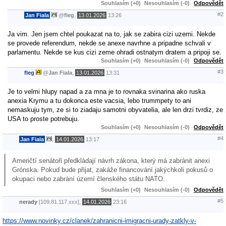
Souhlasím (+0)
Nesouhlasím (-0)
Odpovědět
#2
Jan Fiala
@
fleg
,
13.01.2026
13:26
Ja vim. Jen jsem chtel poukazat na to, jak se zabira cizi uzemi. Nekde
se provede referendum, nekde se anexe navrhne a pripadne schvali v
parlamentu. Nekde se kus cizi zeme ohradi ostnatym dratem a pripoji se.
Souhlasím (+0)
Nesouhlasím (-0)
Odpovědět
#3
fleg
@
Jan Fiala
,
13.01.2026
13:31
Je to velmi hlupy napad a za mna je to rovnaka svinarina ako ruska
anexia Krymu a tu dokonca este vacsia, lebo trummpety to ani
nemaskuju tym, ze si to ziadaju samotni obyvatelia, ale len drzi tvrdiz, ze
USA to proste potrebuju.
Souhlasím (+0)
Nesouhlasím (-0)
Odpovědět
#4
Jan Fiala
,
14.01.2026
13:17
Američtí senátoři předkládají návrh zákona, který má zabránit anexi
Grónska. Pokud bude přijat, zakáže financování jakýchkoli pokusů o
okupaci nebo zabrání území členského státu NATO.
Souhlasím (+0)
Nesouhlasím (-0)
Odpovědět
#5
nerady
[109.81.117.xxx],
14.01.2026
23:16
https://www.novinky.cz/clanek/zahranicni-imigracni-urady-zatkly-v-