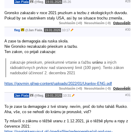
#28
Jan Fiala
@
fleg
,
19.01.2026
05:26
Gronsko zakazalo v roce 2021 pruzkum a tezbu z ekologickych duvodu.
Pokud by se vlastnikem staly USA, asi by se situace trochu zmenila..
Souhlasím (+0)
Nesouhlasím (-0)
Odpovědět
#30
fleg
@
Jan Fiala
,
19.01.2026
10:17
A zase ta demagogia ala ruska skola.
Nie Gronsko nezakazalo prieskum a tazbu.
Ten zakon, co prijali zakazuje:
zakazuje prieskum, prieskumné vrtanie a ťažbu
uránu
a iných
rádioaktívnych prvkov nad stanovený limit (100 ppm). Tento zákon
nadobudol účinnosť 2. decembra 2021
https://govmin.gl/wp-content/uploads/2022/01/Uranlov-ENG.pdf
Souhlasím (+0)
Nesouhlasím (-0)
Odpovědět
#31
Jan Fiala
@
fleg
,
19.01.2026
10:31
To je zase ta demagogie z tvé strany. nevím, proč do toho taháš Rusko.
Aha, vše, co se nehodí do krámu je proruské, viď?
Ty mluvíš o zákonu o těžbě uranu z 1.12.2021, já o těžbě plynu a ropy z
července 2021:
https://naalakkersuisut.gl/-/media/filer/redegoerelse/oil-and-gas-