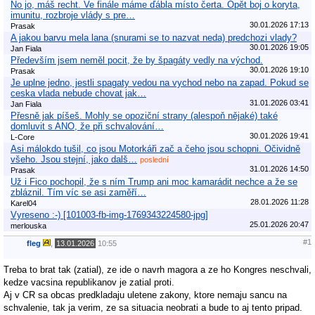
No jo, máš recht. Ve finále máme ďábla místo čerta. Opět boj o koryta,
imunitu, rozbroje vlády s pre…
30.01.2026 17:13
Prasak
A jakou barvu mela lana (snurami se to nazvat neda) predchozi vlady?
30.01.2026 19:05
Jan Fiala
Především jsem neměl pocit, že by špagáty vedly na východ.
30.01.2026 19:10
Prasak
Je uplne jedno, jestli spagaty vedou na vychod nebo na zapad. Pokud se
ceska vlada nebude chovat jak…
31.01.2026 03:41
Jan Fiala
Přesně jak píšeš. Mohly se opoziční strany (alespoň nějaké) také
domluvit s ANO, že při schvalování…
30.01.2026 19:41
L-Core
Asi málokdo tušil, co jsou Motorkáři zač a čeho jsou schopni. Očividně
všeho. Jsou stejní, jako dalš…
poslední
31.01.2026 14:50
Prasak
Už i Fico pochopil, že s ním Trump ani moc kamarádit nechce a že se
zbláznil. Tím víc se asi zaměří…
28.01.2026 11:28
Karel04
Vyreseno :-) [101003-fb-img-1769343224580-jpg]
25.01.2026 20:47
merlouska
#1
fleg
,
13.01.2026
10:55
Treba to brat tak (zatial), ze ide o navrh magora a ze ho Kongres neschvali,
kedze vacsina republikanov je zatial proti.
Aj v CR sa obcas predkladaju uletene zakony, ktore nemaju sancu na
schvalenie, tak ja verim, ze sa situacia neobrati a bude to aj tento pripad.