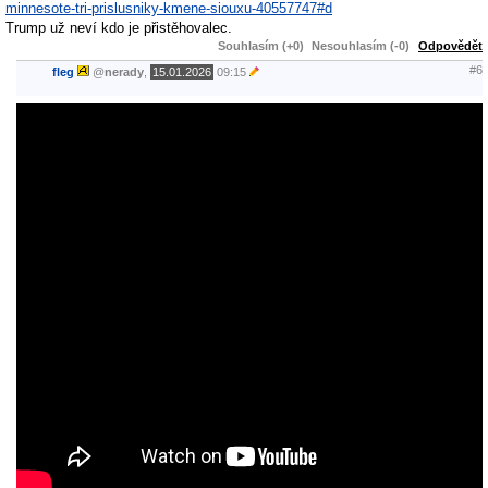
minnesote-tri-prislusniky-kmene-siouxu-40557747#d
Trump už neví kdo je přistěhovalec.
Souhlasím (+0)
Nesouhlasím (-0)
Odpovědět
#6
fleg
@
nerady
,
15.01.2026
09:15