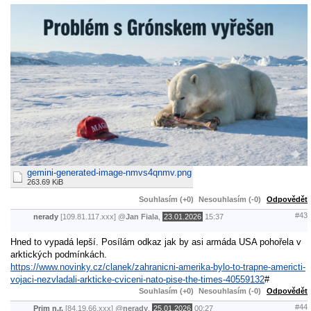
gemini-generated-image-nmvs4qnmv.png
263.69 KiB
Souhlasím (+0)
Nesouhlasím (-0)
Odpovědět
#43
nerady
[109.81.117.xxx]
@
Jan Fiala
,
23.01.2026
15:37
Hned to vypadá lepší. Posílám odkaz jak by asi armáda USA pohořela v
arktických podmínkách.
https://www.novinky.cz/clanek/zahranicni-amerika-bylo-to-trapne-americti-
vojaci-nezvladali-arkticke-cviceni-nato-pise-the-times-40559132
#
Souhlasím (+0)
Nesouhlasím (-0)
Odpovědět
#44
Prim n.r.
[84.19.66.xxx]
@
nerady
,
25.01.2026
00:27