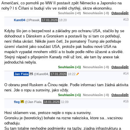
Američani, co pomohli po WW II postavit zpět Německo a Japonsko na
nohy? I ti Číňani si budují vliv ve světě chytřeji, skrze ekonomiku.
Souhlasím (+0)
Nesouhlasím (-0)
Odpovědět
#13
Karel04
@
Prasak
,
17.01.2026
18:20
Kdyby šlo jen o bezpečnost a základny pro ochranu USA, stačilo by se
dohodnout s Dánskem a Gronskem a postavili by si tam co potřebují,
není třeba ukrást. Někde jsem četl, že pomatený Trump ale potřebuje
území vlastnit jako součást USA, protože pak budou nové USA na
mapách vypadat mnohem větší a to bude podle něho úžasné a skvělé.
Stejný nápad s připojením Kanady měl už loni, ale tam by anexe tak
jednoduchá nebyla.
Souhlasím (+1)
Nesouhlasím (-0)
Odpovědět
#14
Jan Fiala
@
Karel04
,
17.01.2026
18:22
O obranu pred Ruskem a Čínou nejde. Podle informaci tam žádná aktivita
neni. Jde o ropu a suroviny, jako vždy.
Souhlasím (+1)
Nesouhlasím (-0)
Odpovědět
#16
fleg
@
Jan Fiala
,
18.01.2026
11:09
Hosi sklamem vas, pretoze nejde o ropu a suroviny.
Gronsku je (teoreticky) bohate na rozne naleziska, ktore sa...vacsinou
odhaduju.
Su tam totalne nevhodne podmienky na tazby, ziadna infrastrukturu a