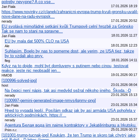
potreby nevypne? A co vse…
17.01.2026 18:19
Jan Fiala
https://www.novinky.cz/clanek/zahranicni-evropa-trump-kvuli-gronsku-uvalil-
nove-dane-na-radu-evropsk…
17.01.2026 20:52
nerady
EU svolává mimořádné setkání kvůli Trumpově celní hrozbě za Grónsko
Tak se nam to stani na spravne…
18.01.2026 11:27
Jan Fiala
EU by mala dat 500% CLO na USA
18.01.2026 12:23
Ale
Suhlasim. Boelo by nas to pomerne dost, ale verim, ze USA tiez, takze
by to vzdali ako prvy.
18.01.2026 14:11
fleg
Kdyz na to dojde, mohl byt domluveny s putinem nebo cinou, testovat
reakce, jeste nic neobsadil jen…
19.01.2026 00:17
HMOB
[100996-solved-jpg]
23.01.2026 08:04
host
Na čepici není nápis, tak asi medvěd sežral někoho jiného. Škoda.:-D
23.01.2026 15:13
nerady
[100997-gemini-generated-image-nmvs4qnmv-png]
23.01.2026 15:34
Jan Fiala
Hned to vypadá lepší. Posílám odkaz jak by asi armáda USA pohořela v
arktických podmínkách. https://…
23.01.2026 15:37
nerady
Agentura Белая вода jim najme kontraktory v Jekatěrinburgu a Irkutsku.
25.01.2026 00:27
Prim n.r.
[101001-trump-tucnak-jpg] Koukám, že ten Trump je skoro tak chytrý jako
náš Babiš.:-D https://www.…