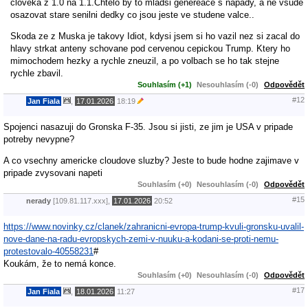
cloveka z 1.0 na 1.1.Chtelo by to mladsi genereace s napady, a ne vsude
osazovat stare senilni dedky co jsou jeste ve studene valce..
Skoda ze z Muska je takovy Idiot, kdysi jsem si ho vazil nez si zacal do
hlavy strkat anteny schovane pod cervenou cepickou Trump. Ktery ho
mimochodem hezky a rychle zneuzil, a po volbach se ho tak stejne
rychle zbavil.
Souhlasím (+1)
Nesouhlasím (-0)
Odpovědět
#12
Jan Fiala
,
17.01.2026
18:19
Spojenci nasazuji do Gronska F-35. Jsou si jisti, ze jim je USA v pripade
potreby nevypne?
A co vsechny americke cloudove sluzby? Jeste to bude hodne zajimave v
pripade zvysovani napeti
Souhlasím (+0)
Nesouhlasím (-0)
Odpovědět
#15
nerady
[109.81.117.xxx],
17.01.2026
20:52
https://www.novinky.cz/clanek/zahranicni-evropa-trump-kvuli-gronsku-uvalil-
nove-dane-na-radu-evropskych-zemi-v-nuuku-a-kodani-se-proti-nemu-
protestovalo-40558231
#
Koukám, že to nemá konce.
Souhlasím (+0)
Nesouhlasím (-0)
Odpovědět
#17
Jan Fiala
,
18.01.2026
11:27