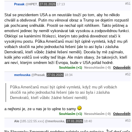
#51
Prasak
@
HPET
,
27.01.2026
17:13
Stal se prezidentem USA a on neustále touží po tom, aby ho někdo
chválil a obdivoval. Putin mu věnoval obraz a Trump se dojetím rozpustil
jak pochcanej sněhulák. Prostě se nechal opít rohlíkem. Takto ješitnej a
emotivní jedinec by neměl vykonávat tak vysokou a zodpovědnou funkci.
Obklopí se kariérními řiťolezci, kterým tato jediná dovednost stačí k
vysokýmu postu. Půlka Američanů musí být úplně vymletá, když mu při
volbách skočili na jeho jednoduchá řešení (ale to asi byla i zásluha
Demokratů, kteří vůběc žádné řešení neměli). Docela by mě zajímalo,
kolik jeho voličů své volby teď lituje. Ale mám obavy, že takových, kteří
ani neví, kterým směrem leží Evropa, bude v USA pořád hodně.
Souhlasím (+1)
Nesouhlasím (-0)
Odpovědět
#52
merlouska
@
Prasak
,
27.01.2026
18:34
Půlka Američanů musí být úplně vymletá, když mu při volbách
skočili na jeho jednoduchá řešení (ale to asi byla i zásluha
Demokratů, kteří vůběc žádné řešení neměli).
a nejhorsi je, ze u nas je to uplne to samy
Souhlasím (+1)
Nesouhlasím (-0)
Odpovědět
#53
Ale
[185.122.55.xxx]
@
merlouska
,
27.01.2026
18:40
Na Slovensku Smeromafii podobne naletela vyše polovica. Žiaľ dosť veľa