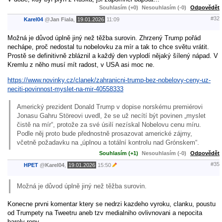
Souhlasím (+0)
Nesouhlasím (-0)
Odpovědět
#32
Karel04
@
Jan Fiala
,
19.01.2026
11:09
Možná je důvod úplně jiný než těžba surovin. Zhrzený Trump pořád
nechápe, proč nedostal tu nobelovku za mír a tak to chce světu vrátit.
Prostě se definitivně zbláznil a každý den vyplodí nějaký šílený nápad. V
Kremlu z něho musí mít radost, v USA asi moc ne.
https://www.novinky.cz/clanek/zahranicni-trump-bez-nobelovy-ceny-uz-
neciti-povinnost-myslet-na-mir-40558333
Americký prezident Donald Trump v dopise norskému premiérovi
Jonasu Gahru Störeovi uvedl, že se už necítí být povinen „myslet
čistě na mír“, protože za své úsilí nezískal Nobelovu cenu míru.
Podle něj proto bude přednostně prosazovat americké zájmy,
včetně požadavku na „úplnou a totální kontrolu nad Grónskem“.
Souhlasím (+1)
Nesouhlasím (-0)
Odpovědět
#35
HPET
@
Karel04
,
19.01.2026
15:50
Možná je důvod úplně jiný než těžba surovin.
Konecne prvni komentar ktery se nedrzi kazdeho vyroku, clanku, poustu
od Trumpety na Tweetru aneb tzv medialniho ovlivnovani a nepocita
barely ropy.