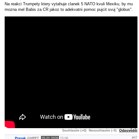
Na reakci Trumpety ktery vytahuje clanek 5 NATO kvuli Mexiku, by mu
mozna mel Babis za CR jakoz to adekvatni pomoc pujcit svuj "globus".
Souhlasím (+0)
Nesouhlasím (-0)
Odpovědět
#47
Prasak
@
HPET
,
25.01.2026
15:06