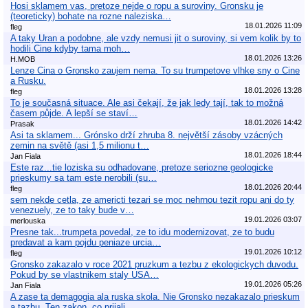
Hosi sklamem vas, pretoze nejde o ropu a suroviny. Gronsku je
(teoreticky) bohate na rozne naleziska…
18.01.2026 11:09
fleg
A taky Uran a podobne, ale vzdy nemusi jit o suroviny, si vem kolik by to
hodili Cine kdyby tama moh…
18.01.2026 13:26
H.MOB
Lenze Cina o Gronsko zaujem nema. To su trumpetove vlhke sny o Cine
a Rusku.
18.01.2026 13:28
fleg
To je současná situace. Ale asi čekají, že jak ledy tají, tak to možná
časem půjde. A lepší se staví…
18.01.2026 14:42
Prasak
Asi ta sklamem... Grónsko drží zhruba 8. největší zásoby vzácných
zemin na světě (asi 1,5 milionu t…
18.01.2026 18:44
Jan Fiala
Este raz...tie loziska su odhadovane, pretoze seriozne geologicke
prieskumy sa tam este nerobili (su…
18.01.2026 20:44
fleg
sem nekde cetla, ze americti tezari se moc nehrnou tezit ropu ani do ty
venezuely, ze to taky bude v…
19.01.2026 03:07
merlouska
Presne tak...trumpeta povedal, ze to idu modernizovat, ze to budu
predavat a kam pojdu peniaze urcia…
19.01.2026 10:12
fleg
Gronsko zakazalo v roce 2021 pruzkum a tezbu z ekologickych duvodu.
Pokud by se vlastnikem staly USA…
19.01.2026 05:26
Jan Fiala
A zase ta demagogia ala ruska skola. Nie Gronsko nezakazalo prieskum
a tazbu. Ten zakon, co prijali…