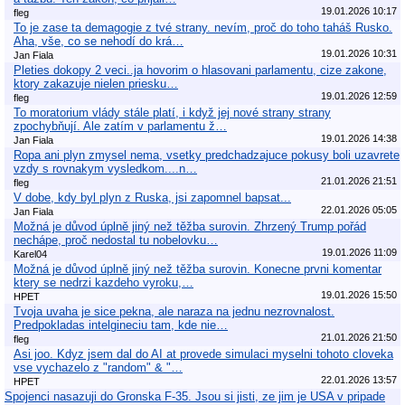
19.01.2026 10:17
fleg
To je zase ta demagogie z tvé strany. nevím, proč do toho taháš Rusko.
Aha, vše, co se nehodí do krá…
19.01.2026 10:31
Jan Fiala
Pleties dokopy 2 veci..ja hovorim o hlasovani parlamentu, cize zakone,
ktory zakazuje nielen priesku…
19.01.2026 12:59
fleg
To moratorium vlády stále platí, i když jej nové strany strany
zpochybňují. Ale zatím v parlamentu ž…
19.01.2026 14:38
Jan Fiala
Ropa ani plyn zmysel nema, vsetky predchadzajuce pokusy boli uzavrete
vzdy s rovnakym vysledkom....n…
21.01.2026 21:51
fleg
V dobe, kdy byl plyn z Ruska, jsi zapomnel bapsat...
22.01.2026 05:05
Jan Fiala
Možná je důvod úplně jiný než těžba surovin. Zhrzený Trump pořád
nechápe, proč nedostal tu nobelovku…
19.01.2026 11:09
Karel04
Možná je důvod úplně jiný než těžba surovin. Konecne prvni komentar
ktery se nedrzi kazdeho vyroku,…
19.01.2026 15:50
HPET
Tvoja uvaha je sice pekna, ale naraza na jednu nezrovnalost.
Predpokladas intelgineciu tam, kde nie…
21.01.2026 21:50
fleg
Asi joo. Kdyz jsem dal do AI at provede simulaci myselni tohoto cloveka
vse vychazelo z "random" & "…
22.01.2026 13:57
HPET
Spojenci nasazuji do Gronska F-35. Jsou si jisti, ze jim je USA v pripade