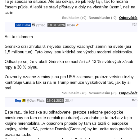
To je současná situace. Ale asi čekají, že jak ledy tají, tak to možná
časem půjde. A lepší se staví přístavy a doly na vlastním území, než na
cizím.
Souhlasím (+0)
Nesouhlasím (-0)
Odpovědět
#24
Jan Fiala
@
fleg
,
18.01.2026
18:44
Asi ta sklamem...
Grónsko drží zhruba 8. největší zásoby vzácných zemin na světě (asi
1,5 milionu tun). Tyto kovy jsou kritické pro výrobu moderní elektroniky.
Odhaduje se, že v okolí Grónska se nachází až 13 % světových zásob
ropy a 30 % plynu.
Zrovna ty vzacne zeminy jsou pro USA zajimave, protoze vetsinu tezby
kontroluje Cina a tak si na ni Trump nemuze vyskakovat tak, jak by si
pral.
Souhlasím (+0)
Nesouhlasím (-0)
Odpovědět
#25
fleg
@
Jan Fiala
,
18.01.2026
20:44
Este raz...tie loziska su odhadovane, pretoze seriozne geologicke
prieskumy sa tam este nerobili (su drahe) a za druhe je ta tazba v tejto
krajine nerentabilna...v opacnom pripade by tam uz tazili ci europske
krajiny, alebo USA, pretoze Dansko(Gronsko) by im urcite rado predalo
prava na tazbu.