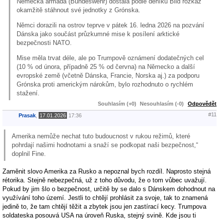
Německá armáda (Bundeswehr) dostala podle deníku Bild rozkaz
okamžitě stáhnout své jednotky z Grónska.
Němci dorazili na ostrov teprve v pátek 16. ledna 2026 na pozvání
Dánska jako součást průzkumné mise k posílení arktické
bezpečnosti NATO.
Mise měla trvat déle, ale po Trumpově oznámení dodatečných cel
(10 % od února, případně 25 % od června) na Německo a další
evropské země (včetně Dánska, Francie, Norska aj.) za podporu
Grónska proti americkým nárokům, bylo rozhodnuto o rychlém
stažení.
Souhlasím (+0)
Nesouhlasím (-0)
Odpovědět
#11
Prasak
,
17.01.2026
17:36
Amerika nemůže nechat tuto budoucnost v rukou režimů, které
pohrdají našimi hodnotami a snaží se podkopat naši bezpečnost,“
doplnil Fine.
Zaměnit slovo Amerika za Rusko a nepoznal bych rozdíl. Naprosto stejná
rétorika. Stejně nebezpečná, už z toho důvodu, že o tom vůbec uvažují.
Pokud by jim šlo o bezpečnost, určitě by se dalo s Dánskem dohodnout na
využívání toho území. Jestli to chtějí prohlásit za svoje, tak to znamená
jedině to, že tam chtějí těžit a zbytek jsou jen zastírací kecy. Trumpova
soldateska posouvá USA na úroveň Ruska, stejný svině. Kde jsou ti