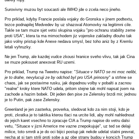
Surovivny muzou byt soucasti ale IMHO jde o zcela neco jineho.
Pro priklad, kdyby Francie poslala vojaky do Gronska v jinem podtextu,
tezce podnapilej Medvedev by uz shazoval Atomovky na legitimni cile.
Takle se tam muze sjet vetsi skupina vojaku "pro ochranu stability zeme
proti USA", ktera ta ma mimochodem jiz vojenske zakladny dlouho tak
jako volny pristup kde Anexe nedava smysl, bez toho aniz by z Kremlu
letali vyhruzky.
Ne jen Trump, ale kazdej vudce zkousi hranice sveho vlivu, tak jak Cina
se muze pokouset anexovat RU uzemi.
Pro priklad, Trump na Tweetru napise: "
Situace v NATO se mi moc nelibi,
je to drahe, nevylucuji ze by odchod byl pro USA prinosny
" a strhne se
chaos, jak se postavime rusku, jak dopadnou volby v pobalti a zacnou
"realne" kroky ktere NATO udela, pritom stejne tak mohl napsat jsem na
zachode a hazim bobek. Dit jeden den pise ze Zelensky brzdi mir, jednou
je to Putin, pak zase Zelensky.
Greenland je jen zasterka, proverka, sledovat kdo za nim stoji, kdo je
proti, zkratka je to taktika kterou tlaci na urcite lidi, aby mohl nahlednout
do jejich karet vsechno to zpracuje CIA a Trump napise do vetru dalsi
vetu, "Situace v jizni Americe me vazne znepokujuje", uz ted se delaji
milice, toto smrdi a je do oci bijici postup jak nekde udelat statni prevrat,
necha at si tam strili proti sobe a az obe strany budou v koncich Trump