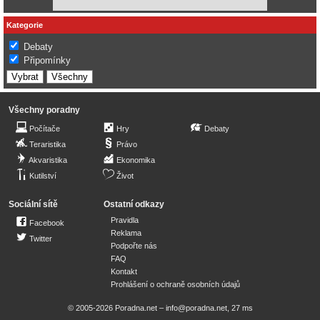
Kategorie
Debaty
Připomínky
Všechny poradny
Počítače
Hry
Debaty
Teraristika
Právo
Akvaristika
Ekonomika
Kutilství
Život
Sociální sítě
Ostatní odkazy
Pravidla
Facebook
Reklama
Twitter
Podpořte nás
FAQ
Kontakt
Prohlášení o ochraně osobních údajů
© 2005-2026 Poradna.net –
info@poradna.net
,
27 ms