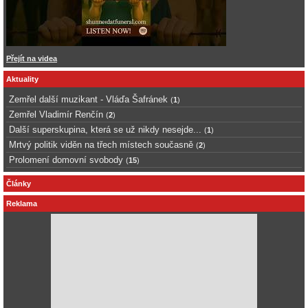
Přejít na videa
Aktuality
Zemřel další muzikant - Vláďa Šafránek
(
1
)
Zemřel Vladimír Renčín
(
2
)
Další superskupina, která se už nikdy nesejde...
(
1
)
Mrtvý politik viděn na třech místech současně
(
2
)
Prolomení domovní svobody
(
15
)
Články
Reklama