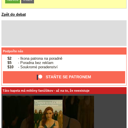
Zpět do debat
Podpořte nás
$2
- Ikona patrona na poradně
$5
- Poradna bez reklam
$10
- Soukromé poradenství
STAŇTE SE PATRONEM
Táto kapela má milióny fanúšikov - až na to, že neexistuje