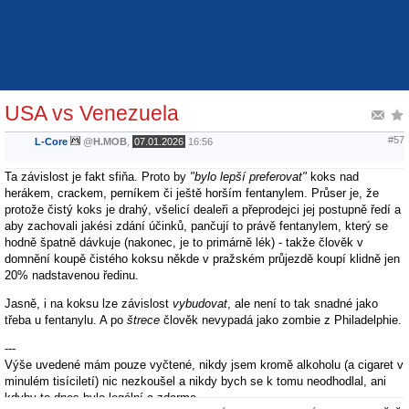
USA vs Venezuela
#57
L-Core
@
H.MOB
,
07.01.2026
16:56
Ta závislost je fakt sfiňa. Proto by
"bylo lepší preferovat"
koks nad
herákem, crackem, perníkem či ještě horším fentanylem. Průser je, že
protože čistý koks je drahý, všelicí dealeři a přeprodejci jej postupně ředí a
aby zachovali jakési zdání účinků, pančují to právě fentanylem, který se
hodně špatně dávkuje (nakonec, je to primárně lék) - takže člověk v
domnění koupě čistého koksu někde v pražském průjezdě koupí klidně jen
20% nadstavenou ředinu.
Jasně, i na koksu lze závislost
vybudovat
, ale není to tak snadné jako
třeba u fentanylu. A po
štrece
člověk nevypadá jako zombie z Philadelphie.
---
Výše uvedené mám pouze vyčtené, nikdy jsem kromě alkoholu (a cigaret v
minulém tisíciletí) nic nezkoušel a nikdy bych se k tomu neodhodlal, ani
kdyby to dnes bylo legální a zdarma.