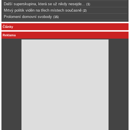
Další superskupina, která se už nikdy nesejde...
(
1
)
Mrtvý politik viděn na třech místech současně
(
2
)
Prolomení domovní svobody
(
15
)
Články
Reklama