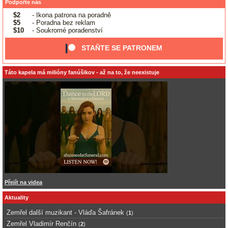
Podpořte nás
$2
- Ikona patrona na poradně
$5
- Poradna bez reklam
$10
- Soukromé poradenství
STAŇTE SE PATRONEM
Táto kapela má milióny fanúšikov - až na to, že neexistuje
Přejít na videa
Aktuality
Zemřel další muzikant - Vláďa Šafránek
(
1
)
Zemřel Vladimír Renčín
(
2
)