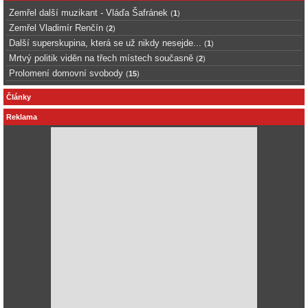
Zemřel další muzikant - Vláďa Šafránek
(
1
)
Zemřel Vladimír Renčín
(
2
)
Další superskupina, která se už nikdy nesejde...
(
1
)
Mrtvý politik viděn na třech místech současně
(
2
)
Prolomení domovní svobody
(
15
)
Články
Reklama