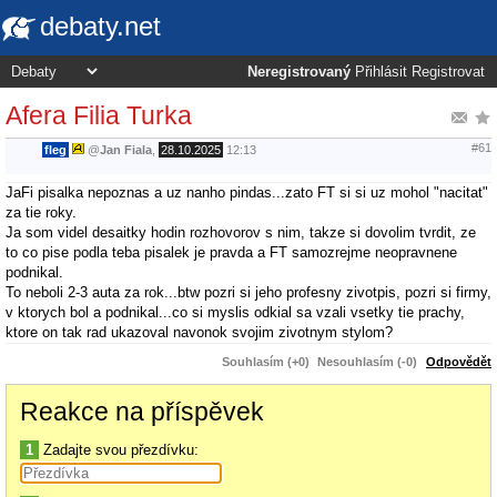
debaty.net
Neregistrovaný
Přihlásit
Registrovat
Afera Filia Turka
#61
fleg
@
Jan Fiala
,
28.10.2025
12:13
JaFi pisalka nepoznas a uz nanho pindas...zato FT si si uz mohol "nacitat"
za tie roky.
Ja som videl desaitky hodin rozhovorov s nim, takze si dovolim tvrdit, ze
to co pise podla teba pisalek je pravda a FT samozrejme neopravnene
podnikal.
To neboli 2-3 auta za rok...btw pozri si jeho profesny zivotpis, pozri si firmy,
v ktorych bol a podnikal...co si myslis odkial sa vzali vsetky tie prachy,
ktore on tak rad ukazoval navonok svojim zivotnym stylom?
Souhlasím (+0)
Nesouhlasím (-0)
Odpovědět
Reakce na příspěvek
1
Zadajte svou přezdívku: