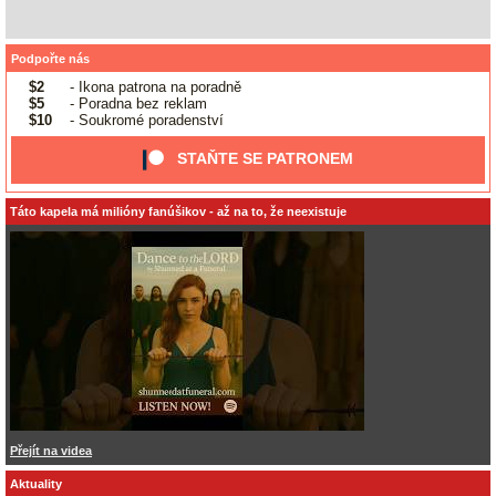
Podpořte nás
$2
- Ikona patrona na poradně
$5
- Poradna bez reklam
$10
- Soukromé poradenství
STAŇTE SE PATRONEM
Táto kapela má milióny fanúšikov - až na to, že neexistuje
Přejít na videa
Aktuality