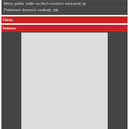
Mrtvý politik viděn na třech místech současně
(
2
)
Prolomení domovní svobody
(
15
)
Články
Reklama