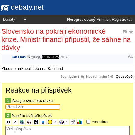
debaty.net
Neregistrovaný
Přihlásit
Registrovat
Slovensko na pokraji ekonomické
krize. Ministr financí připustil, že sáhne na
dávky
#28
Jan Fiala
@
fleg
,
05.07.2025
20:50
Zkus se mrknout treba na Kaufland
Souhlasím (+0)
Nesouhlasím (-0)
Odpovědět
Reakce na příspěvek
1
Zadajte svou přezdívku:
2
Napište svůj příspěvek:
Mimo téma