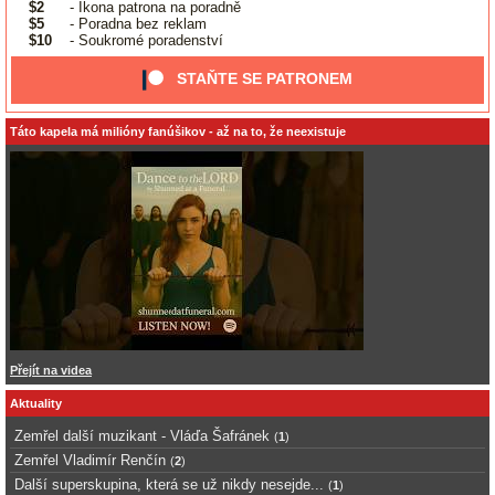
$2
- Ikona patrona na poradně
$5
- Poradna bez reklam
$10
- Soukromé poradenství
STAŇTE SE PATRONEM
Táto kapela má milióny fanúšikov - až na to, že neexistuje
Přejít na videa
Aktuality
Zemřel další muzikant - Vláďa Šafránek
(
1
)
Zemřel Vladimír Renčín
(
2
)
Další superskupina, která se už nikdy nesejde...
(
1
)