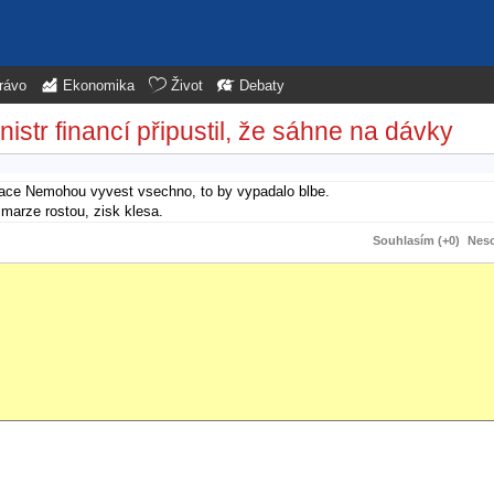
rávo
Ekonomika
Život
Debaty
istr financí připustil, že sáhne na dávky
alizace Nemohou vyvest vsechno, to by vypadalo blbe.
marze rostou, zisk klesa.
Souhlasím (+0)
Neso