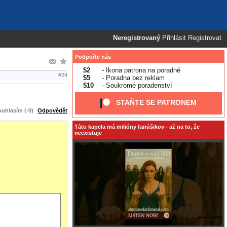
Neregistrovaný
Přihlásit
Registrovat
Podpořte nás
$2
- Ikona patrona na poradně
#24
$5
- Poradna bez reklam
$10
- Soukromé poradenství
STAŇTE SE PATRONEM
uhlasím (-0)
Odpovědět
Táto kapela má milióny fanúšikov - až na to, že
neexistuje