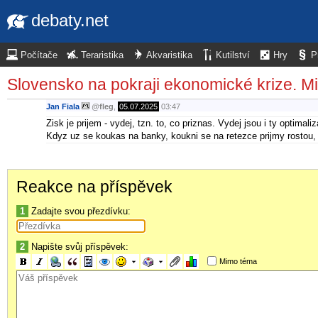
debaty.net
Počítače
Teraristika
Akvaristika
Kutilství
Hry
P
Slovensko na pokraji ekonomické krize. Min
Jan Fiala
@
fleg
,
05.07.2025
03:47
Zisk je prijem - vydej, tzn. to, co priznas. Vydej jsou i ty optim
Kdyz uz se koukas na banky, koukni se na retezce prijmy rostou, 
Reakce na příspěvek
1
Zadajte svou přezdívku:
2
Napište svůj příspěvek:
Mimo téma