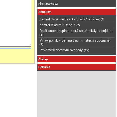
Přejít na videa
Aktuality
Zemřel další muzikant - Vláďa Šafránek
(
1
)
Zemřel Vladimír Renčín
(
2
)
Další superskupina, která se už nikdy nesejde...
(
1
)
Mrtvý politik viděn na třech místech současně
(
2
)
Prolomení domovní svobody
(
15
)
Články
Reklama