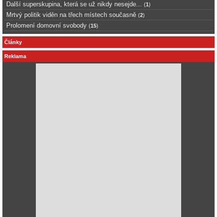
Další superskupina, která se už nikdy nesejde...
(
1
)
Mrtvý politik viděn na třech místech současně
(
2
)
Prolomení domovní svobody
(
15
)
Články
Reklama