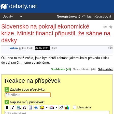
debaty.net
Neregistrovaný
Přihlásit
Registrovat
Slovensko na pokraji ekonomické
krize. Ministr financí připustil, že sáhne na
dávky
#16
Wikan
@
Jan Fiala
,
04.07.2025
11:20
Ok, ono to totiž znělo, jako bys chtěl zabránit jakémukoliv převodu zisku
do zahraničí. I tomu zdaněnému.
Souhlasím (+1)
Nesouhlasím (-0)
Odpovědět
Reakce na příspěvek
1
Zadajte svou přezdívku:
2
Napište svůj příspěvek:
Mimo téma