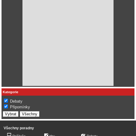
Kategorie
Debaty
Připomínky
Všechny poradny
Počítače
Hry
Debaty