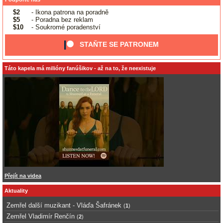
$2
- Ikona patrona na poradně
$5
- Poradna bez reklam
$10
- Soukromé poradenství
STAŇTE SE PATRONEM
Táto kapela má milióny fanúšikov - až na to, že neexistuje
Přejít na videa
Aktuality
Zemřel další muzikant - Vláďa Šafránek
(
1
)
Zemřel Vladimír Renčín
(
2
)