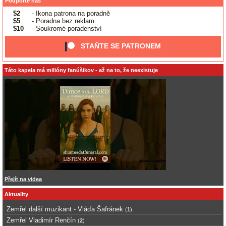
Podpořte nás
$2
- Ikona patrona na poradně
$5
- Poradna bez reklam
$10
- Soukromé poradenství
STAŇTE SE PATRONEM
Táto kapela má milióny fanúšikov - až na to, že neexistuje
Přejít na videa
Aktuality
Zemřel další muzikant - Vláďa Šafránek
(
1
)
Zemřel Vladimír Renčín
(
2
)