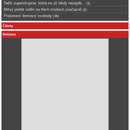
Další superskupina, která se už nikdy nesejde...
(
1
)
Mrtvý politik viděn na třech místech současně
(
2
)
Prolomení domovní svobody
(
15
)
Články
Reklama