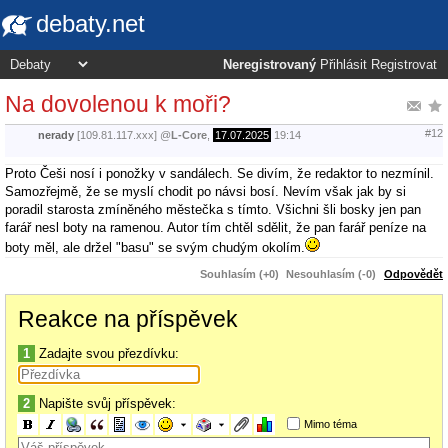
debaty.net
Neregistrovaný
Přihlásit
Registrovat
Na dovolenou k moři?
#12
nerady
[109.81.117.xxx]
@
L-Core
,
17.07.2025
19:14
Proto Češi nosí i ponožky v sandálech. Se divím, že redaktor to nezmínil.
Samozřejmě, že se myslí chodit po návsi bosí. Nevím však jak by si
poradil starosta zmíněného městečka s tímto. Všichni šli bosky jen pan
farář nesl boty na ramenou. Autor tím chtěl sdělit, že pan farář peníze na
boty měl, ale držel "basu" se svým chudým okolím.
Souhlasím (+0)
Nesouhlasím (-0)
Odpovědět
Reakce na příspěvek
1
Zadajte svou přezdívku:
2
Napište svůj příspěvek:
Mimo téma