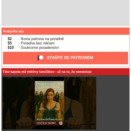
Podpořte nás
$2
- Ikona patrona na poradně
$5
- Poradna bez reklam
$10
- Soukromé poradenství
STAŇTE SE PATRONEM
Táto kapela má milióny fanúšikov - až na to, že neexistuje