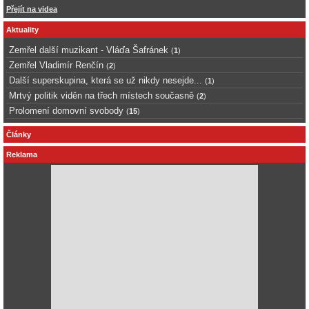
Přejít na videa
Aktuality
Zemřel další muzikant - Vláďa Šafránek
(
1
)
Zemřel Vladimír Renčín
(
2
)
Další superskupina, která se už nikdy nesejde...
(
1
)
Mrtvý politik viděn na třech místech současně
(
2
)
Prolomení domovní svobody
(
15
)
Články
Reklama