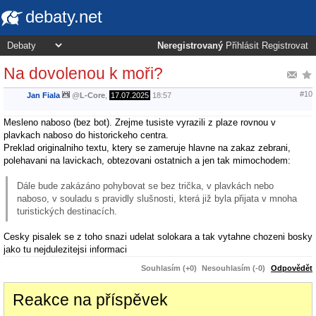
debaty.net
Neregistrovaný
Přihlásit
Registrovat
Na dovolenou k moři?
#10
Jan Fiala
@
L-Core
,
17.07.2025
18:57
Mesleno naboso (bez bot). Zrejme tusiste vyrazili z plaze rovnou v
plavkach naboso do historickeho centra.
Preklad originalniho textu, ktery se zameruje hlavne na zakaz zebrani,
polehavani na lavickach, obtezovani ostatnich a jen tak mimochodem:
Dále bude zakázáno pohybovat se bez trička, v plavkách nebo
naboso, v souladu s pravidly slušnosti, která již byla přijata v mnoha
turistických destinacích.
Cesky pisalek se z toho snazi udelat solokara a tak vytahne chozeni bosky
jako tu nejdulezitejsi informaci
Souhlasím (+0)
Nesouhlasím (-0)
Odpovědět
Reakce na příspěvek