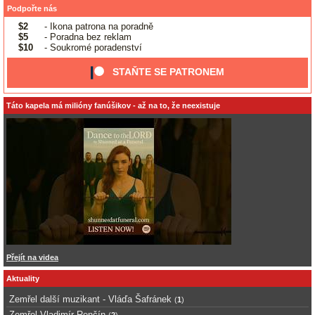
Podpořte nás
$2
- Ikona patrona na poradně
$5
- Poradna bez reklam
$10
- Soukromé poradenství
STAŇTE SE PATRONEM
Táto kapela má milióny fanúšikov - až na to, že neexistuje
Přejít na videa
Aktuality
Zemřel další muzikant - Vláďa Šafránek
(
1
)
Zemřel Vladimír Renčín
(
2
)