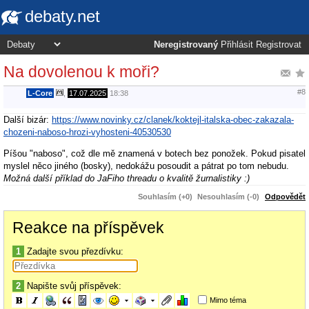
debaty.net
Neregistrovaný
Přihlásit
Registrovat
Na dovolenou k moři?
#8
L-Core
,
17.07.2025
18:38
Další bizár:
https://www.novinky.cz/clanek/koktejl-italska-obec-zakazala-
chozeni-naboso-hrozi-vyhosteni-40530530
Píšou "naboso", což dle mě znamená v botech bez ponožek. Pokud pisatel
myslel něco jiného (bosky), nedokážu posoudit a pátrat po tom nebudu.
Možná další příklad do JaFiho threadu o kvalitě žurnalistiky :)
Souhlasím (+0)
Nesouhlasím (-0)
Odpovědět
Reakce na příspěvek
1
Zadajte svou přezdívku:
2
Napište svůj příspěvek:
Mimo téma