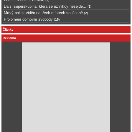
Další superskupina, která se už nikdy nesejde...
(
1
)
Mrtvý politik viděn na třech místech současně
(
2
)
Prolomení domovní svobody
(
15
)
Články
Reklama