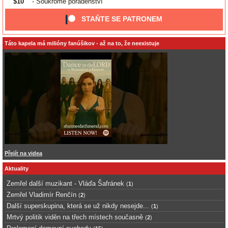
$10
- Soukromé poradenství
STAŇTE SE PATRONEM
Táto kapela má milióny fanúšikov - až na to, že neexistuje
Přejít na videa
Aktuality
Zemřel další muzikant - Vláďa Šafránek
(
1
)
Zemřel Vladimír Renčín
(
2
)
Další superskupina, která se už nikdy nesejde...
(
1
)
Mrtvý politik viděn na třech místech současně
(
2
)