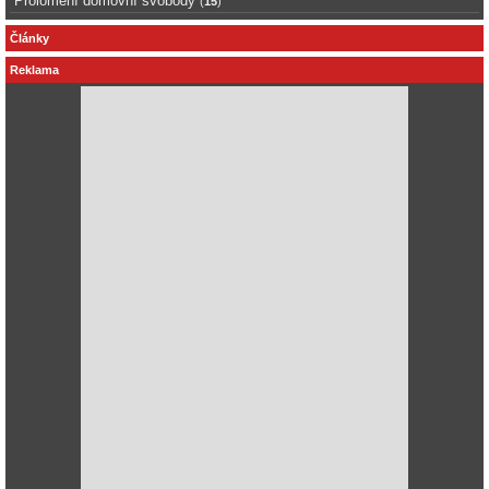
Prolomení domovní svobody
(
15
)
Články
Reklama