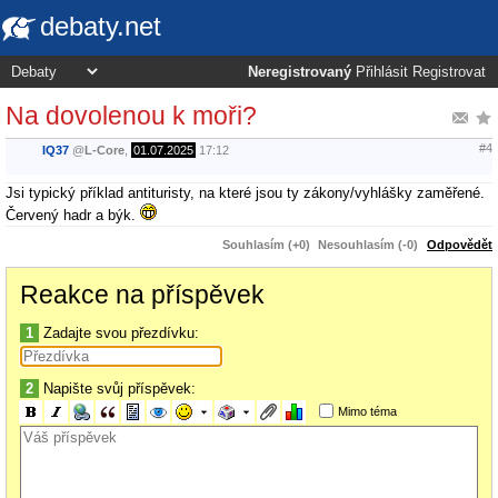
debaty.net
Neregistrovaný
Přihlásit
Registrovat
Na dovolenou k moři?
#4
IQ37
@
L-Core
,
01.07.2025
17:12
Jsi typický příklad antituristy, na které jsou ty zákony/vyhlášky zaměřené.
Červený hadr a býk.
Souhlasím (+0)
Nesouhlasím (-0)
Odpovědět
Reakce na příspěvek
1
Zadajte svou přezdívku:
2
Napište svůj příspěvek:
Mimo téma